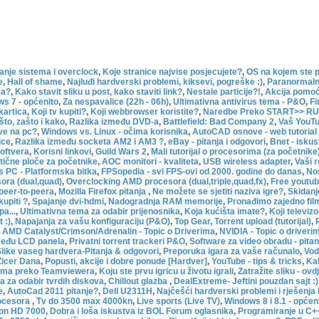
anje sistema i overclock
,
Koje stranice najvise posjecujete?
,
OS na kojem ste po
e
,
Hall of shame
,
Najluđi hardverski problemi, kiksevi, pogreške :)
,
Paranormal
ca?
,
Kako stavit sliku u post, kako staviti link?
,
Nestale particije?!
,
Akcija pomoć
s 7 - općenito
,
Za nespavalice (22h - 06h)
,
Ultimativna antivirus tema - P&O
,
Fi
kartica
,
Koji tv kupiti?
,
Koji webbrowser koristite?
,
Naredbe Preko START>> R
to, zašto i kako
,
Razlika između DVD-a
,
Battlefield: Bad Company 2
,
Vaš YouTu
ove na pc?
,
Windows vs. Linux - očima korisnika
,
AutoCAD osnove - web tutorial
ice
,
Razlika između socketa AM2 i AM3 ?
,
eBay - pitanja i odgovori
,
Bnet - iskus
softvera
,
Korisni linkovi
,
Guild Wars 2
,
Mali tutorijal o procesorima (za početnike
tične ploče za početnike
,
AOC monitori - kvaliteta
,
USB wireless adapter
,
Vaši r
s PC - Platformska bitka
,
FPSopedia - svi FPS-ovi od 2000. godine do danas
,
Nos
sora (dual,quad)
,
Overclocking AMD procesora (dual,triple,quad,fx)
,
Free youtub
 peer-to-peera
,
Mozilla Firefox pitanja
,
Ne možete se sjetiti naziva igre?
,
Skidanj
kupiti ?
,
Spajanje dvi-hdmi
,
Nadogradnja RAM memorije
,
Pronađimo zajedno fil
a...
,
Ultimativna tema za odabir prijenosnika
,
Koja kućišta imate?
,
Koji televizo
 :)
,
Napajanja za vašu konfiguraciju (P&O)
,
Top Gear
,
Torrent upload (tutorijal)
,
,
AMD Catalyst/Crimson/Adrenalin - Topic o Driverima
,
NVIDIA - Topic o driveri
među LCD panela
,
Privatni torrent trackeri P&O
,
Software za video obradu - pit
like vaseg hardvera-Pitanja & odgovori
,
Preporuka igara za vaše računalo
,
Vod
 Zicer Dana
,
Popusti, akcije i dobre ponude [Hardver]
,
YouTube - tips & tricks
,
Kak
ma preko Teamviewera
,
Koju ste prvu igricu u životu igrali
,
Zatražite sliku - ovd
 za odabir tvrdih diskova
,
Chillout glazba
,
DealExtreme- Jeftini pouzdan sajt :
e
,
AutoCad 2011 pitanje?
,
Dell U2311H
,
Najčešći hardverski problemi i rješenja
rocesora
,
Tv do 3500 max 4000kn
,
Live sports (Live TV)
,
Windows 8 i 8.1 - općen
on HD 7000
,
Dobra i loša iskustva iz BOL Forum oglasnika
,
Programiranje u C++-