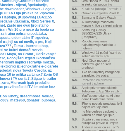
- Samsung Customer Service
5.8.
Ova Honda iz 1974. dobila
je električni pogon i to
Altcoins - vijesti, špekulacije,
be downloader
,
Windows - Legalni,
5.8.
Kutak za ljubitelje Formule 1
 je UEFA Liga prvaka na Vipovom
5.8.
Ovako će izgledati Pixel 11
 i laptopa
,
[Kupovina] LGA1155
5.8.
Samsung Galaxy Watch
gledanje utakmica
,
Xbox Series X
,
5.8.
AI kompanije masovno
net
,
Zasto me ovaj broj stalno
kupuju knjige za treniranje m
irani Win10 pro neće da boota sa
5.8.
Samsung Galaxy
j za trajnu pohranu podataka
,
S25/S25+/S25 Ultra -
[Rasprava]
opusta u domaćim IT trgovina
,
5.8.
Roboti preuzimaju
vi trajniji su od novih, a pro
,
Koji
najzahtjevnije zadatke u
 zovu???
,
Temu - internet shop,
hotelim
si se kultni domaći servis
5.8.
Windowsi 11 počeli "sami od
da i Maya, no Grand
,
Održavanje/
sebe" instalirati apli
icro
,
Poboljšani izgled i korisničko
5.8.
Novi Xbox mogao bi
entirani napitci i zdravlje mozga
,
pokretati igre sa svih
lektronici iz jednokratne e-cigarete
prethodn
zgledati nova Toyota Corolla, uz
5.8.
Tko na umjetnoj inteligenciji
sa 10 je prilika za Linux? Zorin OS
zarađuje, tko plaća,
ilmova i TV serija?
,
Stigao je trailer
5.8.
Pozivnice za privatne
a zara
,
Microsoft ipak produžio
torrent trackere
o pravilno čistiti TV i monitor bez
5.8.
Apple privremeno uklonio
Telegram iz App Storea zb
5.8.
YouTubeov udar na AI slop
Don Kihoty
,
dreadmoore
,
veki22
,
donio kolateralne žrtve
ic009
,
mate960
,
donator_bubrega
,
5.8.
iPhone postaje pretplata: je li
najam uređaja budu
5.8.
I u Mercedesu zaokret: u
kabinu se vraćaju tipke,
5.8.
Stupila su na snagu nova
europska pravila o umjetn
5.8.
Trideset svjećica za Tom's
Hardware (i groblje oko