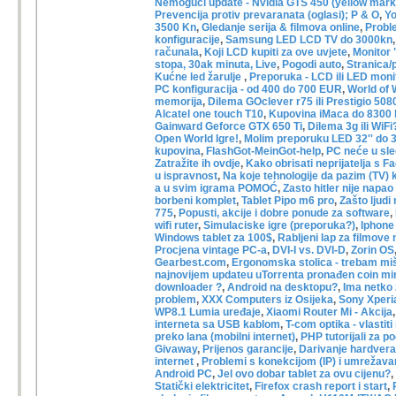
Nemoguci update - Nvidia GTS 450 (yellow mark
Prevencija protiv prevaranata (oglasi); P & O
,
Yo
3500 Kn
,
Gledanje serija & filmova online
,
Probl
konfiguracije
,
Samsung LED LCD TV do 3000kn
računala
,
Koji LCD kupiti za ove uvjete
,
Monitor 
stopa, 30ak minuta, Live
,
Pogodi auto
,
Stranica/
Kućne led žarulje
,
Preporuka - LCD ili LED moni
PC konfiguracija - od 400 do 700 EUR
,
World of 
memorija
,
Dilema GOclever r75 ili Prestigio 50
Alcatel one touch T10
,
Kupovina iMaca do 8300 
Gainward Geforce GTX 650 Ti
,
Dilema 3g ili WiFi
Open World Igre!
,
Molim preporuku LED 32'' do 
kupovina
,
FlashGot-MeinGot-help
,
PC neće u sl
Zatražite ih ovdje
,
Kako obrisati neprijatelja s 
u ispravnost
,
Na koje tehnologije da pazim (TV)
a u svim igrama POMOĆ
,
Zasto hitler nije nap
borbeni komplet
,
Tablet Pipo m6 pro
,
Zašto ljudi
775
,
Popusti, akcije i dobre ponude za software
,
wifi ruter
,
Simulaciske igre (preporuka?)
,
Iphone
Windows tablet za 100$
,
Rabljeni lap za filmove
Procjena vintage PC-a
,
DVI-I vs. DVI-D
,
Zorin OS
Gearbest.com
,
Ergonomska stolica - trebam miš
najnovijem updateu uTorrenta pronađen coin mi
downloader ?
,
Android na desktopu?
,
Ima netko 
problem
,
XXX Computers iz Osijeka
,
Sony Xperi
WP8.1 Lumia uređaje
,
Xiaomi Router Mi - Akcija
interneta sa USB kablom
,
T-com optika - vlastiti 
preko lana (mobilni internet)
,
PHP tutorijali za p
Givaway
,
Prijenos garancije
,
Darivanje hardver
internet
,
Problemi s konekcijom (IP) i umrežava
Android PC
,
Jel ovo dobar tablet za ovu cijenu?
,
Statički elektricitet
,
Firefox crash report i start
,