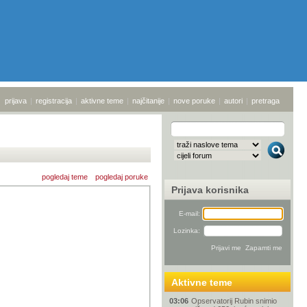
prijava
|
registracija
|
aktivne teme
|
najčitanije
|
nove poruke
|
autori
|
pretraga
pogledaj teme
pogledaj poruke
Prijava korisnika
E-mail:
Lozinka:
Aktivne teme
03:06
Opservatorij Rubin snimio