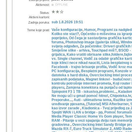
Aktivnost:
OFFLINE
Status:
Aktivni kartoni:
sub 1.8.2026 19:51
Zadnja poruka:
Vaše konfiguracije
,
Humor
,
Programi za nadgled
Teme koje prati:
Koliko ste stari?
,
Općenito o miševima za igranj
poprijeko
,
Od čega je sastavljena grafička karti
foruma
,
Photoshop image (galerija slika)
,
Window
svijeta odgođen
,
Za početnike: Driveri grafičkih 
Smiješne slike - arhiva
,
Touchpad miš?
,
BSOD - š
grijalica
,
Kako vratiti obrisane slike,foldere,fajl
vs. Single channel
,
Vodič za odabir grafičke kart
koje klinci nece nikad nauciti
,
Lista besplatnog 
Facebook - trajno brisanje profila
,
Vodič kroz ma
PC konfiguracija
,
Besplatni programi
,
Konzole v
datoteka s hard diska
,
Overclocking Intel proce
zapisanih podataka
,
Magnet linkovi - budućnost
kontrolu potrošnje internet prometa
,
Koji router 
playeru
,
Zamjena konektora na punjaču od laptop
Spinpoint F3 1 TB - iskustva,problemi...
,
Kaladont
Ne mogu ući u gmail pomoć hitno!
,
Chipoteka.hr
Preporuke...
,
Auti - ultimativna tema
,
Razlike iz
uređivanje pjesama
,
[Tutorial] MSI Afterburner
,
S
kao izvor zarade
,
Kladionica - Tvoj prijedlog za
Spojiti WAN i LAN u bridge - pp
,
Pomoć forumaši
Media Player Classic Home Vs Gom player
,
Tema
RAM - Pitanje u vezi spajanja dviju ram memorij
gradovima
,
Overclocking Intel Sandy Bridge p
Mazda RX-7
,
Euro Truck Simulator 2
,
AMD Rade