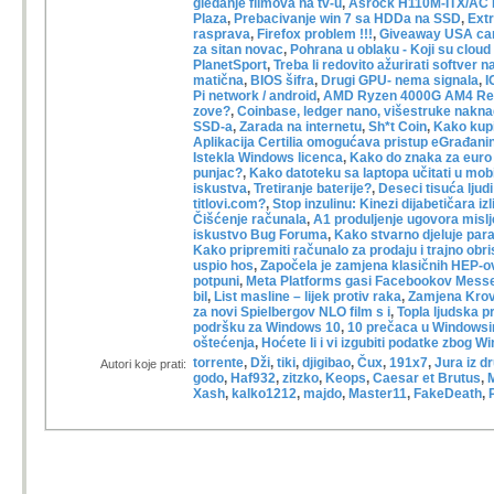
gledanje filmova na tv-u
,
Asrock H110M-ITX/AC L
Plaza
,
Prebacivanje win 7 sa HDDa na SSD
,
Ext
rasprava
,
Firefox problem !!!
,
Giveaway USA ca
za sitan novac
,
Pohrana u oblaku - Koji su cloud 
PlanetSport
,
Treba li redovito ažurirati softver 
matična
,
BIOS šifra
,
Drugi GPU- nema signala
,
I
Pi network / android
,
AMD Ryzen 4000G AM4 Re
zove?
,
Coinbase, ledger nano, višestruke nakn
SSD-a
,
Zarada na internetu
,
Sh*t Coin
,
Kako kupit
Aplikacija Certilia omogućava pristup eGrađani
Istekla Windows licenca
,
Kako do znaka za euro 
punjac?
,
Kako datoteku sa laptopa učitati u mobi
iskustva
,
Tretiranje baterije?
,
Deseci tisuća ljudi
titlovi.com?
,
Stop inzulinu: Kinezi dijabetičara izli
Čišćenje računala
,
A1 produljenje ugovora mislj
iskustvo Bug Foruma
,
Kako stvarno djeluje par
Kako pripremiti računalo za prodaju i trajno obri
uspio hos
,
Započela je zamjena klasičnih HEP-ov
potpuni
,
Meta Platforms gasi Facebookov Messe
bil
,
List masline – lijek protiv raka
,
Zamjena Krov
za novi Spielbergov NLO film s i
,
Topla ljudska 
podršku za Windows 10
,
10 prečaca u Windowsim
oštećenja
,
Hoćete li i vi izgubiti podatke zbog 
torrente
,
Dži
,
tiki
,
djigibao
,
Čux
,
191x7
,
Jura iz d
Autori koje prati:
godo
,
Haf932
,
zitzko
,
Keops
,
Caesar et Brutus
,
Xash
,
kalko1212
,
majdo
,
Master11
,
FakeDeath
,