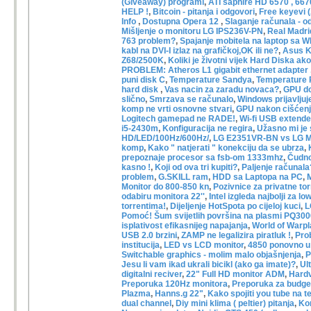
(Giveaway) programi
,
ATI saphire HD 6570 , 667
HELP !
,
Bitcoin - pitanja i odgovori
,
Free keyevi 
Info
,
Dostupna Opera 12
,
Slaganje računala - o
Mišljenje o monitoru LG IPS236V-PN
,
Real Madrid
763 problem?
,
Spajanje mobitela na laptop sa WI
kabl na DVI-I izlaz na grafičkoj,OK ili ne?
,
Asus 
Z68/2500K
,
Koliki je životni vijek Hard Diska ako
PROBLEM: Atheros L1 gigabit ethernet adapter
puni disk C
,
Temperature Sandya
,
Temperature
hard disk
,
Vas nacin za zaradu novaca?
,
GPU do
slično
,
Smrzava se računalo
,
Windows prijavlju
komp ne vrti osnovne stvari
,
GPU nakon cišćenj
Logitech gamepad ne RADE!
,
Wi-fi USB extende
i5-2430m
,
Konfiguracija ne regira
,
Užasno mi je 
HD/LED/100Hz/600Hz/
,
LG E2351VR-BN vs LG 
komp
,
Kako " natjerati " konekciju da se ubrza
,
prepoznaje procesor sa fsb-om 1333mhz
,
Čudno
kasno !
,
Koji od ova tri kupiti?
,
Paljenje računala
problem
,
G.SKILL ram
,
HDD sa Laptopa na PC
,
Monitor do 800-850 kn
,
Pozivnice za privatne to
odabiru monitora 22''
,
Intel izgleda najbolji za 
torrentima!
,
Dijeljenje HotSpota po cijeloj kuci
,
L
Pomoć! Šum svijetlih površina na plasmi PQ300
isplativost efikasnijeg napajanja
,
World of Warp
USB 2.0 brzini
,
ZAMP ne legalizira piratluk !
,
Pro
institucija
,
LED vs LCD monitor
,
4850 ponovno u
Switchable graphics - molim malo objašnjenja
,
P
Jesu li vam ikad ukrali bicikl (ako ga imate)?
,
Ul
digitalni reciver
,
22" Full HD monitor ADM
,
Hardv
Preporuka 120Hz monitora
,
Preporuka za budget
Plazma
,
Hanns.g 22"
,
Kako spojiti you tube na te
dual channel
,
Diy mini klima ( peltier) pitanja
,
Kom