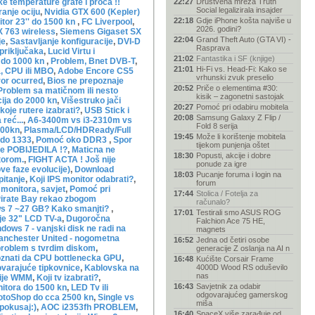
e temperature grafe i proca !!
22:27
Društvena mreža Truth
Social legalizirala insajder
anje ociju
,
Nvidia GTX 600 (Kepler)
22:18
Gdje iPhone košta najviše u
tor 23'' do 1500 kn
,
FC Liverpool
,
2026. godini?
 763 wireless
,
Siemens Gigaset SX
22:04
Grand Theft Auto (GTA VI) -
je
,
Sastavljanje konfiguracije
,
DVI-D
Rasprava
 priključaka
,
Lucid Virtu i
21:02
Fantastika i SF (knjige)
 do 1000 kn
,
Problem, Bnet DVB-T
,
21:01
Hi-Fi vs. Head-Fi: Kako se
, CPU ili MBO
,
Adobe Encore CS5
vrhunski zvuk preselio
ror ocurred
,
Bios ne prepoznaje
20:52
Priče o elementima #30:
Problem sa matičnom ili nesto
kisik – zagonetni sastojak
ija do 2000 kn
,
Višestruko jači
20:27
Pomoć pri odabiru mobitela
koje rutere izabrati?
,
USB Stick i
20:08
Samsung Galaxy Z Flip /
reć...
,
A6-3400m vs i3-2310m vs
Fold 8 serija
000kn
,
Plasma/LCD/HDReady/Full
19:45
Može li korištenje mobitela
 do 1333
,
Pomoć oko DDR3
,
Spor
tijekom punjenja oštet
e POBIJEDILA !?
,
Maticna ne
18:30
Popusti, akcije i dobre
torom.
,
FIGHT ACTA ! Još nije
ponude za igre
ove faze evolucije)
,
Download
18:03
Pucanje foruma i login na
itanje
,
Koji IPS monitor odabrati?
,
forum
monitora, savjet
,
Pomoć pri
17:44
Stolica / Fotelja za
Pirate Bay rekao zbogom
računalo?
s 7 ~27 GB? Kako smanjti?
,
17:01
Testirali smo ASUS ROG
e 32" LCD TV-a
,
Dugoročna
Falchion Ace 75 HE,
dows 7 - vanjski disk ne radi na
magnets
anchester United - nogometna
16:52
Jedna od četiri osobe
roblem s tvrdim diskom
,
generacije Z oslanja na AI n
znati da CPU bottlenecka GPU
,
16:48
Kućište Corsair Frame
ovarajuće tipkovnice
,
Kablovska na
4000D Wood RS oduševilo
nas
nije WMM
,
Koji tv izabrati?
,
16:43
Savjetnik za odabir
itora do 1500 kn
,
LED Tv ili
odgovarajućeg gamerskog
otoShop do cca 2500 kn
,
Single vs
miša
 pokusaj:)
,
AOC i2353fh PROBLEM
,
16:40
SpaceX više zarađuje od