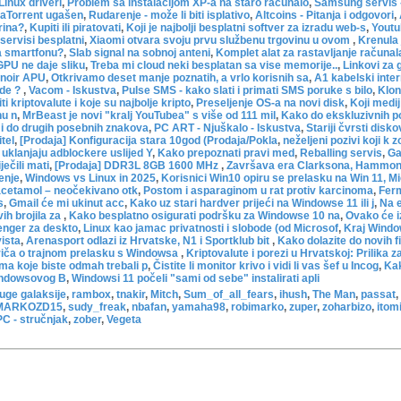
inux driveri
,
Problem sa instalacijom XP-a na staro računalo
,
Samsung servis 
raTorrent ugašen
,
Rudarenje - može li biti isplativo
,
Altcoins - Pitanja i odgovori
,
rina?
,
Kupiti ili piratovati
,
Koji je najbolji besplatni softver za izradu web-s
,
Youtu
servisi besplatni
,
Xiaomi otvara svoju prvu službenu trgovinu u ovom
,
Krenula
na smartfonu?
,
Slab signal na sobnoj anteni
,
Komplet alat za rastavljanje računala
GPU ne daje sliku
,
Treba mi cloud neki besplatan sa vise memorije..
,
Linkovi za 
noir APU
,
Otkrivamo deset manje poznatih, a vrlo korisnih sa
,
A1 kabelski inter
ade ?
,
Vacom - Iskustva
,
Pulse SMS - kako slati i primati SMS poruke s bilo
,
Klon
i kriptovalute i koje su najbolje kripto
,
Preseljenje OS-a na novi disk
,
Koji medi
nu n
,
MrBeast je novi "kralj YouTubea" s više od 111 mil
,
Kako do ekskluzivnih p
i do drugih posebnih znakova
,
PC ART - Njuškalo - Iskustva
,
Stariji čvrsti disko
tel
,
[Prodaja] Konfiguracija stara 10god (Prodaja/Pokla
,
neželjeni pozivi koji k
 uklanjaju adblockere uslijed Y
,
Kako prepoznati pravi med
,
Reballing servis
,
Ga
ječili mati
,
[Prodaja] DDR3L 8GB 1600 MHz
,
Završava era Clarksona, Hammon
enje
,
Windows vs Linux in 2025
,
Korisnici Win10 opiru se prelasku na Win 11, M
acetamol – neočekivano otk
,
Postom i asparaginom u rat protiv karcinoma
,
Ferm
s
,
Gmail će mi ukinut acc
,
Kako uz stari hardver prijeći na Windowse 11 ili j
,
Na e
ih brojila za
,
Kako besplatno osigurati podršku za Windowse 10 na
,
Ovako će i
nger za deskto
,
Linux kao jamac privatnosti i slobode (od Microsof
,
Kraj Window
ista
,
Arenasport odlazi iz Hrvatske, N1 i Sportklub bit
,
Kako dolazite do novih f
priča o trajnom prelasku s Windowsa
,
Kriptovalute i porezi u Hrvatskoj: Prilika z
a koje biste odmah trebali p
,
Čistite li monitor krivo i vidi li vas šef u Incog
,
Kak
Windowsovog B
,
Windowsi 11 počeli "sami od sebe" instalirati apli
ruge galaksije
,
rambox
,
tnakir
,
Mitch
,
Sum_of_all_fears
,
ihush
,
The Man
,
passat
,
MARKOZD15
,
sudy_freak
,
nbafan
,
yamaha98
,
robimarko
,
zuper
,
zoharbizo
,
itom
PC - stručnjak
,
zober
,
Vegeta