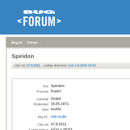
Bug.hr
»
Forum
»
Spiridon
clan od:
27.9.2011.
|
zadnja aktivnost:
sub 1.8.2026 19:51
Spiridon
Ime:
Kopicl
Prezime:
Osijek
Lokacija:
10.05.1971.
Rođendan:
muški
Spol:
vidi ovdje
Moj PC:
27.9.2011.
Clan od:
jučer u 20:03
Zadnja prijava: