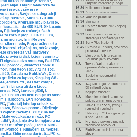
irati nakon instalacije Winsa?
,
umjetne inteligencije nego
 spremanje!
,
Odabir televizora do
16:36
Koji monitor kupiti
jena i snaga vaše prve
15:33
Auti - ultimativna tema
ive stream
,
Savjeti o nadogradnji
15:02
Youtube premium
rošnja sustava
,
Skok s 120 000
13:36
Slušaona
t problem
,
Kreiranje mp3 playliste
,
13:20
Uputa: Stremio 2026 najbolji
nfiguracija - do 400 EUR
,
Sklapanje
setup
er
,
Riješenje za trošenje flash
09:32
LifeEngine - pomaže pri
a za roza laptop 3000-3500 kn
,
stvaranju i održavanju zdr
ra na monitor
,
[miniReview]
09:13
Sony PlayStation 5
er client mode
,
Preporučite neke
08:45
Ukrajinski Jetkiller, novi dron
i: kvarovi, objašnjena, održavanje,
presretač, lovi sv
bate drivere za vaš hardver?
5.8.
Electronic Arts preuzima
ko provjeriti disk kojem sumnjate
Saudijski javni investici
-Fi signala s dva modema
,
Pad FPS-
5.8.
Toyota Yaris s paketom
etski poredak
,
Windows Phone 8
opreme Mid+ spremna za
 to?
,
Intel Xeon soc. 771 na soc.
2026
a 520
,
Zarada na BubbleWs
,
Online
5.8.
Savjeti o nadogradnji
 graficka za laptop
,
Kingsing W8 -
računala
e, editore itd.
,
Restart kompa
,
5.8.
'Najaviti projekt AI centra od
win8 i Linuxu ali da u biosu
,
50 milijardi dolara
vere za PC?
,
Lenovo g505
,
U
5.8.
Koji iptv izabrati?
,
Da li neko zna neki besplatni video
5.8.
Musk investitorima gotovo
em s laptopom
,
LAN konekcija
polovicu vremena govori
 PC
,
[Tutorial] Interlop unlock za
5.8.
Volvo EX50: Veći, jeftiniji i
kustva
,
Windows phone - Dijeljenje
napredniji nasljedni
skakajucih reklama
,
XBOX na net
5.8.
Sklapanje PC konfiguracija -
,
Malo veća kućna mreža
,
PC
iznad 1300 EUR
raditi?
,
Spajanje dva kompjutora na
5.8.
Prvi put u povijesti putnički
ester matične ploče
,
Remix Mini -
zrakoplov obavio let
lem
,
Pomoć s punjačem za mobitel
,
5.8.
Biciklizam, bicikli, oprema,
amolba
,
Gdje mogu donirati...
,
PC za
staze...