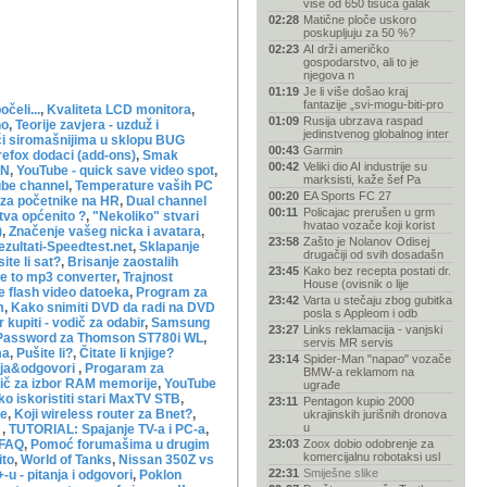
više od 650 tisuća galak
02:28
Matične ploče uskoro
poskupljuju za 50 %?
02:23
AI drži američko
gospodarstvo, ali to je
njegova n
01:19
Je li više došao kraj
fantazije „svi-mogu-biti-pro
čeli...
,
Kvaliteta LCD monitora
,
01:09
Rusija ubrzava raspad
no
,
Teorije zavjera - uzduž i
jedinstvenog globalnog inter
i siromašnijima u sklopu BUG
00:43
Garmin
refox dodaci (add-ons)
,
Smak
00:42
Veliki dio AI industrije su
UN
,
YouTube - quick save video spot
,
marksisti, kaže šef Pa
be channel
,
Temperature vaših PC
00:20
EA Sports FC 27
 za početnike na HR
,
Dual channel
00:11
Policajac prerušen u grm
tva općenito ?
,
"Nekoliko" stvari
hvatao vozače koji korist
)
,
Značenje vašeg nicka i avatara
,
23:58
Zašto je Nolanov Odisej
ezultati-Speedtest.net
,
Sklapanje
drugačiji od svih dosadašn
ite li sat?
,
Brisanje zaostalih
23:45
Kako bez recepta postati dr.
e to mp3 converter
,
Trajnost
House (ovisnik o lije
e flash video datoeka
,
Program za
23:42
Varta u stečaju zbog gubitka
m
,
Kako snimiti DVD da radi na DVD
posla s Appleom i odb
r kupiti - vodič za odabir
,
Samsung
23:27
Links reklamacija - vanjski
Password za Thomson ST780i WL
,
servis MR servis
ma
,
Pušite li?
,
Čitate li knjige?
23:14
Spider-Man "napao" vozače
anja&odgovori
,
Progaram za
BMW-a reklamom na
ič za izbor RAM memorije
,
YouTube
ugrađe
o iskoristiti stari MaxTV STB
,
23:11
Pentagon kupio 2000
je
,
Koji wireless router za Bnet?
,
ukrajinskih jurišnih dronova
u
)
,
TUTORIAL: Spajanje TV-a i PC-a
,
 FAQ
,
Pomoć forumašima u drugim
23:03
Zoox dobio odobrenje za
komercijalnu robotaksi usl
ito
,
World of Tanks
,
Nissan 350Z vs
22:31
Smiješne slike
u - pitanja i odgovori
,
Poklon