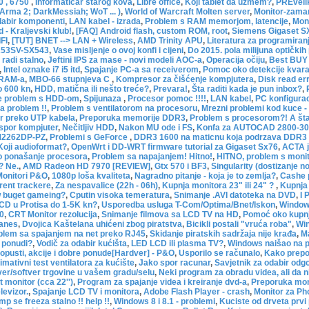
0 , 6750
,
Informatičar starog kova
,
Libre office
,
Koji tablet da uzmem?
,
PREvelik
(Arma 2; DarkMessiah; WoT ... )
,
World of Warcraft Molten server
,
Monitor-zamar
dabir komponenti
,
LAN kabel - izrada
,
Problem s RAM memorjom, latencije
,
Moni
 - Kraljevski klub!
,
[FAQ] Android flash, custom ROM, root
,
Siemens Gigaset SX
FI
,
[TUT] BNET --> LAN + Wireless
,
AMD Trinity APU
,
Literatura za programiran
K53SV-SX543
,
Vase misljenje o ovoj konfi i cijeni
,
Do 2015. pola milijuna optičkih
 radi stalno
,
Jeftini IPS za mase - novi modeli AOC-a
,
Operacija očiju
,
Best BUY
,
Intel oznake i7 i5 itd
,
Spajanje PC-a sa receiverom
,
Pomoc oko detekcije kvara
 RAM-a
,
MBO-66 stupnjeva C
,
Kompresor za čišćenje kompjutera
,
Disk read er
 600 kn
,
HDD, matična ili nešto treće?
,
Prevara!
,
Šta raditi kada je pun inbox?
,
je problem s HDD-om
,
Spijunaza
,
Procesor pomoc !!!!
,
LAN kabel
,
PC konfigurac
a problem !!
,
Problem s ventilatorom na procesoru
,
Mrezni problemi kod kuce - 
r preko UTP kabela
,
Preporuka memorije DDR3
,
Problem s procesorom?! A šta 
spor kompjuter
,
Nečitljiv HDD
,
Nakon MU ode i FS
,
Konfa za AUTOCAD 2800-3
M2262DP-PZ
,
Problemi s GeForce
,
DDR3 1600 na maticnu koja podrzava DDR3
Koji audioformat?
,
OpenWrt i DD-WRT firmware tutorial za Gigaset Sx76
,
ACTA j
 ponašanje procesora
,
Problem sa napajanjem! Hitno!
,
HITNO, problem s moni
? Ne.
,
AMD Radeon HD 7970 [REVIEW]
,
Gtx 570 i BF3
,
Singularity (dostizanje n
Monitori P&O
,
1080p loša kvaliteta
,
Nagradno pitanje - koja je to zemlja?
,
Cashe p
rrent trackere
,
Za nespavalice (22h - 06h)
,
Kupnja monitora 23" ili 24" ?
,
Kupnja 
low buget gameing?
,
Cputin visoka temeratura
,
Snimanje .AVI datoteka na DVD
,
I 
CD u Protisa do 1-5K kn?
,
Usporedba usluga T-Com/Optima/Bnet/Iskon
,
Window
0
,
CRT Monitor rezolucija
,
Snimanje filmova sa LCD TV na HD
,
Pomoć oko kupnj
lanes
,
Dvojica Kaštelana uhićeni zbog piratstva
,
Bicikli postali "vruća roba"
,
Win
blem sa spajanjem na net preko RJ45
,
Skidanje piratskih sadržaja nije krađa
,
M
 ponudi?
,
Vodič za odabir kućišta
,
LED LCD ili plasma TV?
,
Windows naišao na p
opusti, akcije i dobre ponude[Hardver] - P&O
,
Usporilo se računalo
,
Kako prepo
timativni test ventilatora za kućište
,
Jako spor racunar
,
Savjetnik za odabir odg
er/softver trgovine u vašem gradu/selu
,
Neki program za obradu videa, ali da 
 monitor (cca 22'')
,
Program za spajanje videa i kreiranje dvd-a
,
Preporuka mon
levizor.
,
Spajanje LCD TV i monitora
,
Adobe Flash Player - crash
,
Monitor za Ph
p se freeza stalno !! help !!
,
Windows 8 i 8.1 - problemi
,
Kuciste od drveta prvi