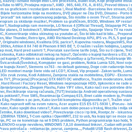
)
,
Razvoj i oznake novijih Intel Core procesora
,
Bullet Run
,
Koje programe instal
uTube to MP3
,
Prodajna mjesta?
,
AMD , 965, 640, FX, A, ili 651
,
Prevod titlova i
em sa grafickom i rezolucijom ekrana !
,
Real Madrid - Barcelona live stream
,
Ci
,
Bijele horizontalne linije na monitoru
,
DVD player ne čita DVD
,
Dinamo - Porto l
"proradi" tek nakon opetovanog paljenja
,
Što mislite o ovom TV-u?
,
Stvarna pot
program za skidanje muzike!
,
Problem sa grafičkom, BSOD
,
Windows XP restar
tor?
,
Nadogradnja ram memorije
,
LG Nexus 4 [Official Thread]
,
Sklapanje PC ko
War planes
,
I3 botolneck?
,
WindowsPhone - Općenito
,
Spajanje Viera TV na rout
80C
,
Konvertiranje videa skinutog sa youtube-a!
,
Što bi bilo kad bi bilo...
,
Preporuk
kn
,
War Thunder
,
Retro Igre
,
AMD Richland Desktop APU
,
IPS vs. PLS
,
5 god ga
?
,
Originalni windowsi
,
Kvaliteta DSL parice?
,
Kupovina routera
,
MagazinRS
,
Rut
3300kn
,
Athlon II X4 740 ili Phenom II 965 BE ?
,
O našim i vašim hobijima
,
Laptop
eep mod
,
Hard pred samrti ?
,
Povratak savršene tarife (vip)
,
Što su ti cijene
,
Tre
Facebooka
,
Kako odblokirati nekog na fejsu?
,
Općenito o kupnji hardvera u EU
,
Ka
 kod kupnje?
,
Problem sa skidanja preko PirateBay-a (µTorrent)
,
Proširivanje Wi
ao Švicarsku&(Švedsku)
,
Kompjuter se gasi, problem
,
Nokia Lumia 520
,
Novi svj
 ne kupuju Xeon?
,
Siemens sx763 - no default gateway
,
Doge coin rudarenje-how
LED monitori manje štete vidu od LCD?
,
ICloud
,
Vip prepaid - Zakon tarife
,
Lumi
 3Gs zvuk zvona
,
Kodi Addonsi
,
Zamjena stakla na mobitelima
,
EGPU - Eksterna
 na TV?
,
[Procjena] [Procjena] GTX 660Ti OC windforce
,
Trazim moderatore, koder
,
Hard Reset / Factory Reset
,
Windows neprepoznaje HDD
,
tipkovnice ne rade u 
ljenje/preporuku
,
Zbogom Flashu
,
Fake YIFY sites
,
Kako naći sve potrebne dri
ner
,
Recikliranje starog računala
,
[TUT] Instalacija Android operativnog sustava
za poklonit?
,
Free SMS
,
Reanimacija Compaq 615
,
Bnet cable modem ip
,
Probl
a E4g
,
Problem s pc-jem
,
Kako izvršiti kompletnu dijagnostiku pc?
,
Tražim stari
,
Kako napravit wifi na svom ruteru
,
Acer aspire E15 E5-571-5930 !
,
IPon.eu - is
ruter
,
Kako spojiti dva rutera?
,
Kako sam dobio posao u Irskoj
,
Mozzila i milja 
očetnike
,
Kako download video?
,
Povezivanje cisco i tp link
,
Rootpc.hr - iskustva
a [ZBIRNA TEMA]
,
T-Com optika i OpenWRT
,
232 to usb
,
Na kojoj igri se moze za
nje
,
PC se ne konektuje na wi fi DNS problem
,
Python programiranje kao hobi
,
T
LENOVO-sranje neviđeno
,
WINDOWS 7,8,10 download linkovi
,
Cudan wifi prob
Prava potrošača - reklamacije, povrat, zamjena...
,
Poludili USB flash driveovi
,
Z