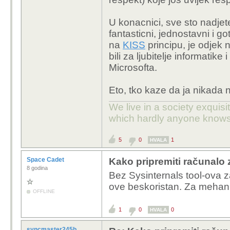
U konacnici, sve sto nadje
fantasticni, jednostavni i g
na
KISS
principu, je odjek 
bili za ljubitelje informatike
Microsofta.
Eto, tko kaze da ja nikada 
We live in a society exquis
which hardly anyone knows
5
0
1
HVALA
Space Cadet
Kako pripremiti računalo z
8 godina
Bez Sysinternals tool-ova 
ove beskoristan. Za mehani
OFFLINE
1
0
0
HVALA
syncmaster245b