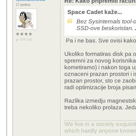
Re: Kako pripremiti računa
17 godina
Space Cadet kaže...
Bez Sysinternals tool-
SSD-ove beskoristan. 
Pa i ne bas. Sve ovisi kako 
OFFLINE
Ukoliko formatiras disk pa o
spremni za novog korisnika
kometiramo) i nakon toga upo
oznaceni prazan prostori i 
prazan prostor, sto ce zao
radi optimizacije broja pisa
Razlika izmedju magnestskih
treba nekoliko prolaza. Jed
We live in a society exquis
which hardly anyone knows