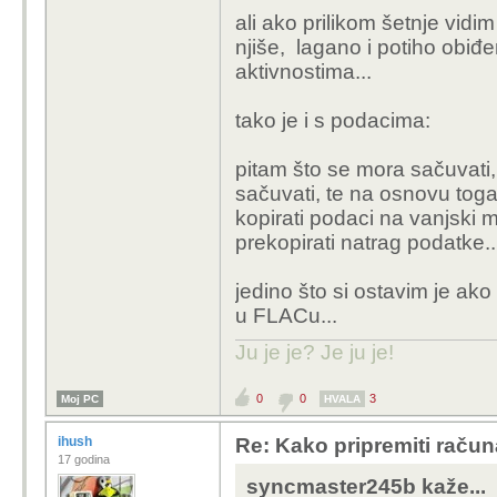
ali ako prilikom šetnje vidi
njiše, lagano i potiho obi
aktivnostima...
tako je i s podacima:
pitam što se mora sačuvati, 
sačuvati, te na osnovu toga
kopirati podaci na vanjski 
prekopirati natrag podatke..
jedino što si ostavim je ak
u FLACu...
Ju je je? Je ju je!
0
0
3
Moj PC
HVALA
ihush
Re: Kako pripremiti računa
17 godina
syncmaster245b kaže...