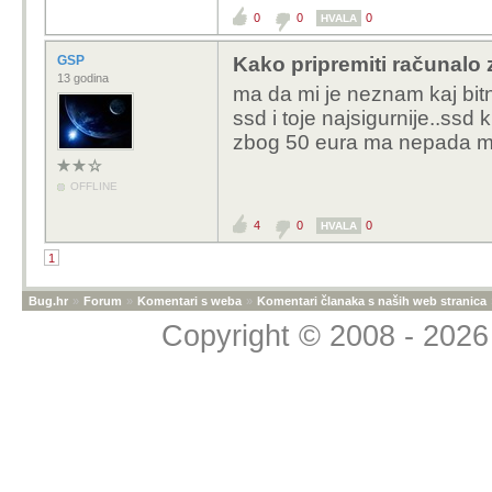
0
0
0
HVALA
GSP
Kako pripremiti računalo z
13 godina
ma da mi je neznam kaj bitn
ssd i toje najsigurnije..ssd 
zbog 50 eura ma nepada m
OFFLINE
4
0
0
HVALA
1
Bug.hr
»
Forum
»
Komentari s weba
»
Komentari članaka s naših web stranica
Copyright © 2008 - 2026 