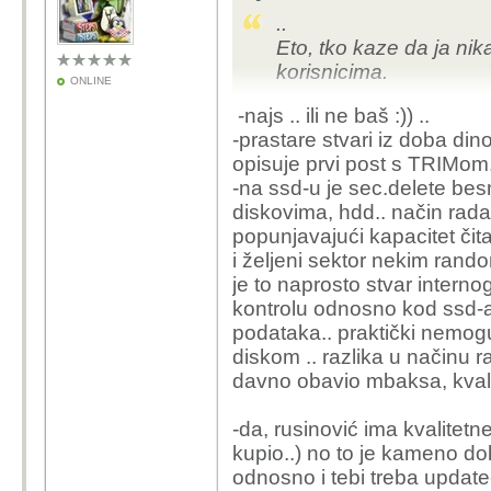
..
Eto, tko kaze da ja nik
korisnicima.
ONLINE
-najs .. ili ne baš :)) ..
-prastare stvari iz doba dino
opisuje prvi post s TRIMom..
-na ssd-u je sec.delete bes
diskovima, hdd.. način rada, 
popunjavajući kapacitet čit
i željeni sektor nekim ran
je to naprosto stvar intern
kontrolu odnosno kod ssd-a
podataka.. praktički nemog
diskom .. razlika u načinu r
davno obavio mbaksa, kvalit
-da, rusinović ima kvalitetn
kupio..) no to je kameno dob
odnosno i tebi treba update-