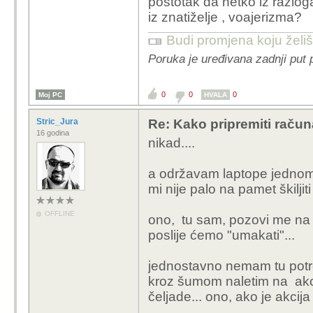
postotak da netko iz razlog
iz znatiželje , voajerizma?
Budi promjena koju želiš 
Poruka je uređivana zadnji put 
0
0
0
Moj PC
HVALA
Stric_Jura
Re: Kako pripremiti računa
16 godina
nikad....
a održavam laptope jednom 
mi nije palo na pamet škiljiti
OFFLINE
ono, tu sam, pozovi me na
poslije ćemo "umakati"...
jednostavno nemam tu potre
kroz šumom naletim na akci
čeljade... ono, ako je akcija 