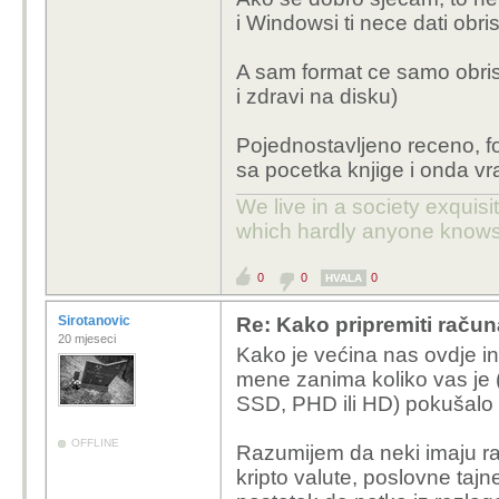
i Windowsi ti nece dati obrisa
A sam format ce samo obrisati
i zdravi na disku)
Pojednostavljeno receno, f
sa pocetka knjige i onda vra
We live in a society exquis
which hardly anyone knows
0
0
0
HVALA
Sirotanovic
Re: Kako pripremiti računa
20 mjeseci
Kako je većina nas ovdje i
mene zanima koliko vas je (
SSD, PHD ili HD) pokušalo v
OFFLINE
Razumijem da neki imaju raz
kripto valute, poslovne tajn