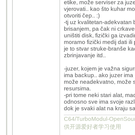
etike, može serviser za juze
vjerovati.. kao što kuhar 
otvoriti čep.. :)
-tj uz kvalitetan-adekvata
brisanjem, pa čak ni crkave
uništiti disk, fizički ga iz
moramo fizički medij dati il
je to stvar struke-branše kao
zbrinjavanje itd..
-juzer, kojem je važna sigur
ima backup.. ako juzer ima i
može neadekvatno, može sva
resursima.
-pri tome neki stari alat, ma
odnosno sve ima svoje razlog
dok je svaki alat na kraju s
C64/TurboModul-OpenS
供开源爱好者学习使用