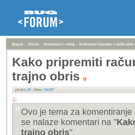
Bug.hr
»
Forum
»
Komentari s weba
»
Komentari članaka s naših web 
Kako pripremiti raču
trajno obris
poruka:
10
|
čitano:
18.237
1
Ovo je tema za komentiranje 
se nalaze komentari na "
Kako
trajno obris
".