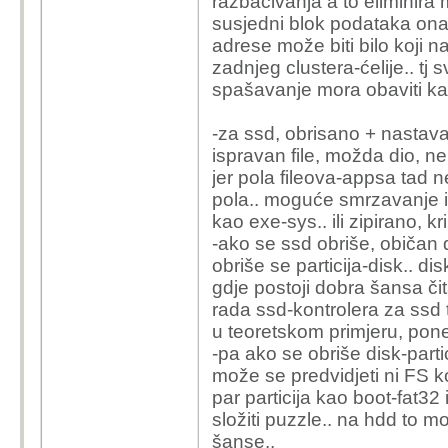
razbacivanja a to eliminira
susjedni blok podataka onaj 
adrese može biti bilo koji n
zadnjeg clustera-ćelije.. tj
spašavanje mora obaviti kao 
-za ssd, obrisano + nastava
ispravan file, možda dio, nei
jer pola fileova-appsa tad n
pola.. moguće smrzavanje itd.
kao exe-sys.. ili zipirano, k
-ako se ssd obriše, običan de
obriše se particija-disk.. di
gdje postoji dobra šansa či
rada ssd-kontrolera za ssd 
u teoretskom primjeru, pone
-pa ako se obriše disk-partic
može se predvidjeti ni FS ko
par particija kao boot-fat32
složiti puzzle.. na hdd to m
šanse..