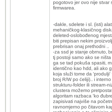
pogotovo jer ovo nije stvar
firmwarea.
-dakle, sdelete i sl. (isti) a
mehaničkog-klasičnog diska
deleted-oslobođenog mjesta
biti prepisan nekim proizvo
prebrisan onaj prethodni ..
-za ssd je stanje obrnuto, b
tj postoji samo ako se ništa
ga se tad pokuša spasiti, mož
identično kao hdd, ali ako g
koja služi tome da 'produlji'
broj R/W po ćeliji).. i inte
strukturu-folder ili stream
clustera možemo pretpostavit
algoritam razbaca 'ko đubre p
zapisivati najviše na počet
ravnomjerno po čitavom kap