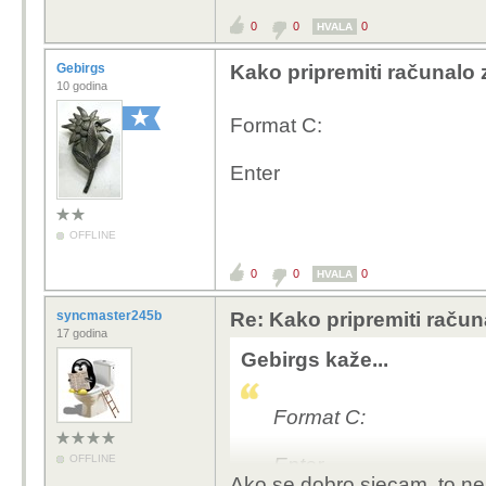
0
0
0
HVALA
Gebirgs
Kako pripremiti računalo z
10 godina
Format C:
Enter
OFFLINE
0
0
0
HVALA
syncmaster245b
Re: Kako pripremiti računa
17 godina
Gebirgs kaže...
Format C:
OFFLINE
Enter
Ako se dobro sjecam, to ne