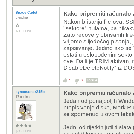
Space Cadet
Kako pripremiti računalo z
8 godina
Nakon brisanja file-ova, S
"sektore" nulama, pa nikakv
OFFLINE
Zato recovery obrisanih fil
vrijeme slijedećeg pisanja,
zapisivanje. Jedino ako se 
ostati u oslobođenim sektor
ove. Da li je TRIM aktivan, 
DisableDeleteNotify" iz DOS
1
0
3
HVALA
syncmaster245b
Kako pripremiti računalo z
17 godina
Jedan od ponajboljih Window
prepisivanje diska, Mark 
se spomenuo u ovom tekst
Jedni od rijetkih jutiliti al
OFFLINE
respekt) koje jos uvijek res