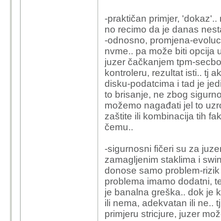
-praktičan primjer, 'dokaz'..
no recimo da je danas nest
-odnosno, promjena-evolucij
nvme.. pa može biti opcija u
juzer čačkanjem tpm-secboot
kontroleru, rezultat isti.. 
disku-podatcima i tad je jed
to brisanje, ne zbog sigur
možemo nagađati jel to uzrok 
zaštite ili kombinacija tih f
čemu..
-sigurnosni fičeri su za juz
zamagljenim staklima i swin
donose samo problem-rizik 
problema imamo dodatni, te
je banalna greška.. dok je 
ili nema, adekvatan ili ne.. 
primjeru stricjure, juzer mož