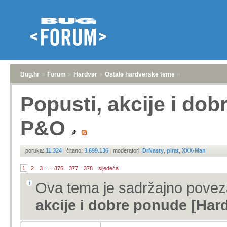
Bug.hr
»
Forum
»
Hardver
»
Ostale hardverske teme
»
Popusti, akcije i do
P&O
poruka:
11.324
|
čitano:
3.699.136
|
moderatori:
DrNasty
,
pirat
,
XXX-Man
1
2
3
...
376
377
378
sljedeća
Ova tema je sadržajno pove
akcije i dobre ponude [Har