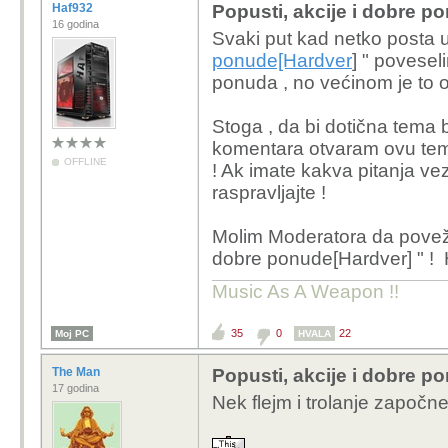
Haf932
Popusti, akcije i dobre p
16 godina
Svaki put kad netko posta 
ponude[Hardver
] " povesel
ponuda , no većinom je to of
Stoga , da bi dotična tema b
komentara otvaram ovu tem
OFFLINE
! Ak imate kakva pitanja vez
raspravljajte !
Molim Moderatora da poveže
dobre ponude[Hardver] " ! 
Music As A Weapon !!
35
0
22
Moj PC
HVALA
The Man
Popusti, akcije i dobre p
17 godina
Nek flejm i trolanje započne