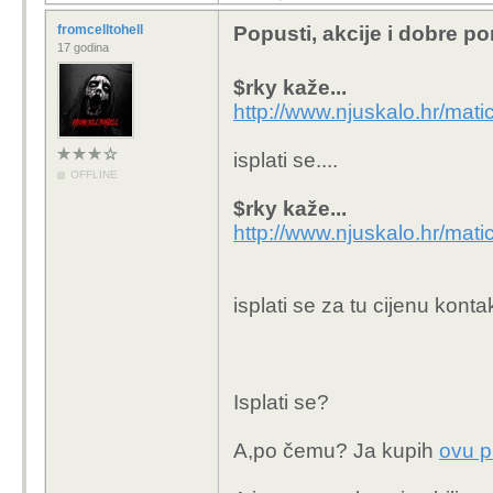
fromcelltohell
Popusti, akcije i dobre p
17 godina
$rky kaže...
http://www.njuskalo.hr/mat
isplati se....
OFFLINE
$rky kaže...
http://www.njuskalo.hr/mat
isplati se za tu cijenu kontak
Isplati se?
A,po čemu? Ja kupih
ovu p