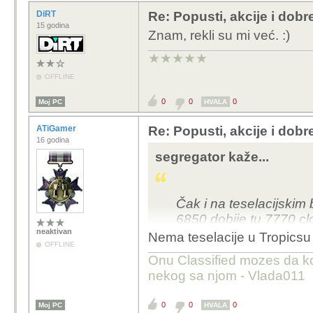
DiRT
Re: Popusti, akcije i dob
15 godina
Znam, rekli su mi već. :)
★★★★★
OFFLINE
0
0
0
Moj PC
HVALA
ATiGamer
Re: Popusti, akcije i dob
16 godina
segregator kaže...
Čak i na teselacijskim 
6850 dobije tu 7770 c
neaktivan
Nema teselacije u Tropicsu
OFFLINE
http://ixbtlabs.com/art
Onu Classified mozes da kor
1920-pcie.html
nekog sa njom - Vlada011
0
0
0
Moj PC
HVALA