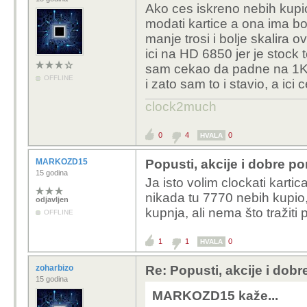
Ako ces iskreno nebih kupi
modati kartice a ona ima bole
manje trosi i bolje skalira
ici na HD 6850 jer je stock
sam cekao da padne na 1K 
OFFLINE
i zato sam to i stavio, a ici
clock2much
0
4
0
HVALA
MARKOZD15
Popusti, akcije i dobre p
15 godina
Ja isto volim clockati karti
nikada tu 7770 nebih kupio, 
odjavljen
kupnja, ali nema što tražit
OFFLINE
1
1
0
HVALA
zoharbizo
Re: Popusti, akcije i dob
15 godina
MARKOZD15 kaže...