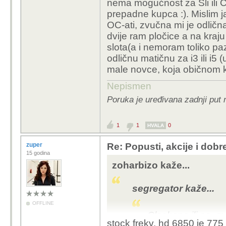
nema mogućnost za Sli ili 
prepadne kupca :). Mislim ja 
OC-ati, zvučna mi je odličn
dvije ram pločice a na kraju
slota(a i nemoram toliko paz
odličnu matičnu za i3 ili i
male novce, koja običnom ko
Nepismen
Poruka je uređivana zadnji put
1
1
0
HVALA
zuper
Re: Popusti, akcije i dob
15 godina
zoharbizo kaže...
segregator kaže...
OFFLINE
Clockana ili ne, m
stock frekv. hd 6850 je 775