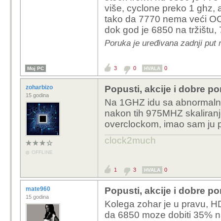
više, cyclone preko 1 ghz, 
http://ixbtlabs.co
tako da 7770 nema veći OC 
wxp-aaa-1920-pci
dok god je 6850 na tržištu, 7
Poruka je uređivana zadnji put 
Memorija je najva
Jel slusas ti sebe?HD
3
0
0
Moj PC
HVALA
1GB GGDR5 memorije.
ju eventualno to muciti
zoharbizo
Popusti, akcije i dobre p
velike OC mogucnosti.
15 godina
Na 1GHZ idu sa abnormaln
nakon tih 975MHZ skaliranje
overclockom, imao sam ju 
clock2much
OFFLINE
1
3
0
HVALA
mate960
Popusti, akcije i dobre p
15 godina
Kolega zohar je u pravu, HD
da 6850 moze dobiti 35% 