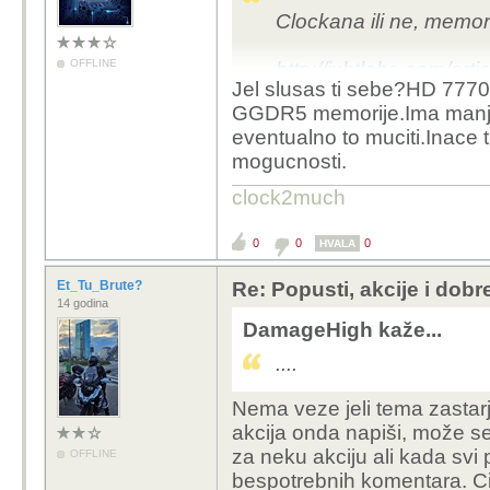
Clockana ili ne, memori
OFFLINE
http://ixbtlabs.com/art
Jel slusas ti sebe?HD 777
1920-pcie.html
GGDR5 memorije.Ima manju
eventualno to muciti.Inace 
Memorija je najvažnija
mogucnosti.
clock2much
0
0
0
HVALA
Et_Tu_Brute?
Re: Popusti, akcije i dob
14 godina
DamageHigh kaže...
....
Nema veze jeli tema zastarj
akcija onda napiši, može se 
za neku akciju ali kada svi
OFFLINE
bespotrebnih komentara. Ci