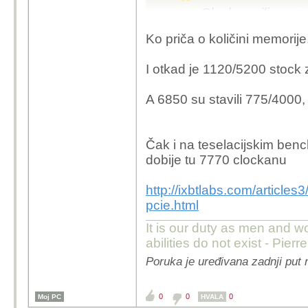
Clockana ili ne, m
Ko priča o količini memorije
http://ixbtlabs.co
wxp-aaa-1920-pci
I otkad je 1120/5200 stock
Memorija je najva
A 6850 su stavili 775/4000
Jel slusas ti sebe?HD
1GB GGDR5 memorije.
Čak i na teselacijskim benc
ju eventualno to muciti
dobije tu 7770 clockanu
velike OC mogucnosti.
http://ixbtlabs.com/article
pcie.html
It is our duty as men and w
abilities do not exist - Pier
Poruka je uređivana zadnji put 
0
0
0
Moj PC
HVALA