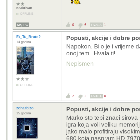
neaktivan
OFFLINE
0
6
1
Moj PC
HVALA
Et_Tu_Brute?
Popusti, akcije i dobre p
14 godina
Napokon. Bilo je i vrijeme 
onoj temi. Hvala ti!
Nepismen
OFFLINE
2
2
0
HVALA
zoharbizo
Popusti, akcije i dobre p
15 godina
Marko sto tebi znaci sirova
igra koja voli veliku memori
jako malo profitiraju viso
680 koja naspram HD 7970