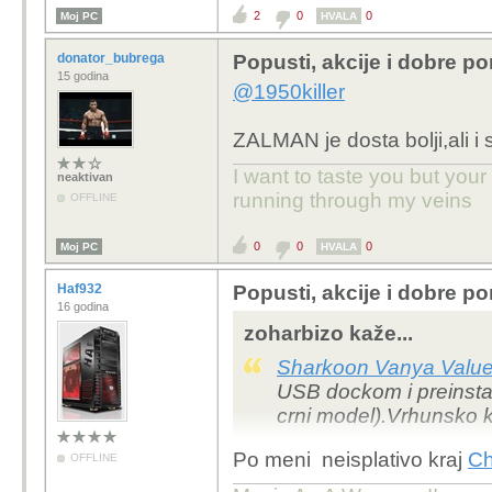
2
0
0
Moj PC
HVALA
donator_bubrega
Popusti, akcije i dobre p
15 godina
@1950killer
ZALMAN je dosta bolji,ali i s
I want to taste you but you
neaktivan
running through my veins
OFFLINE
0
0
0
Moj PC
HVALA
Haf932
Popusti, akcije i dobre p
16 godina
zoharbizo kaže...
Sharkoon Vanya Value 
USB dockom i preinstali
crni model).Vrhunsko 
Po meni neisplativo kraj
Ch
OFFLINE