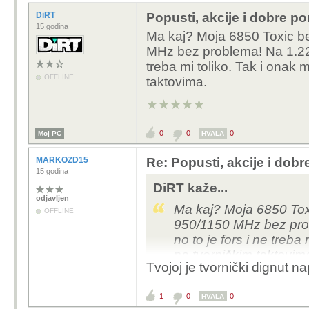
DiRT
Popusti, akcije i dobre p
15 godina
Ma kaj? Moja 6850 Toxic b
MHz bez problema! Na 1.225
treba mi toliko. Tak i onak
OFFLINE
taktovima.
★★★★★
0
0
0
Moj PC
HVALA
MARKOZD15
Re: Popusti, akcije i dob
15 godina
DiRT kaže...
odjavljen
Ma kaj? Moja 6850 Tox
OFFLINE
950/1150 MHz bez pro
no to je fors i ne treb
na tvorničkim taktovim
Tvojoj je tvornički dignut 
1
0
0
HVALA