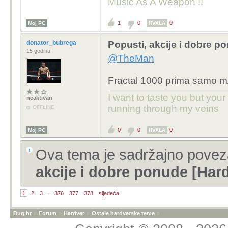
Music As A Weapon !!
1
0
0
Moj PC
HVALA
donator_bubrega
Popusti, akcije i dobre p
15 godina
@TheMan
Fractal 1000 prima samo m
I want to taste you but you
neaktivan
running through my veins
OFFLINE
0
0
0
Moj PC
HVALA
Ova tema je sadržajno pove
akcije i dobre ponude [Har
1
2
3
...
376
377
378
sljedeća
Bug.hr
»
Forum
»
Hardver
»
Ostale hardverske teme
»