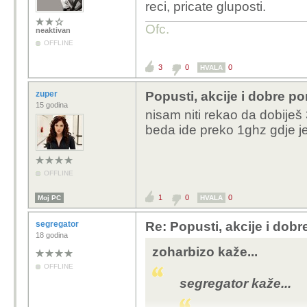
reci, pricate gluposti.
Ofc.
neaktivan
OFFLINE
3
0
0
HVALA
zuper
Popusti, akcije i dobre p
15 godina
nisam niti rekao da dobiješ
beda ide preko 1ghz gdje je
OFFLINE
1
0
0
Moj PC
HVALA
segregator
Re: Popusti, akcije i dob
18 godina
zoharbizo kaže...
OFFLINE
segregator kaže...