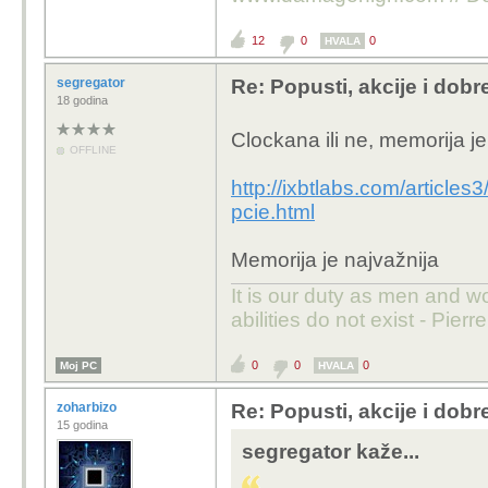
12
0
0
HVALA
segregator
Re: Popusti, akcije i dob
18 godina
Clockana ili ne, memorija je
OFFLINE
http://ixbtlabs.com/article
pcie.html
Memorija je najvažnija
It is our duty as men and w
abilities do not exist - Pier
0
0
0
Moj PC
HVALA
zoharbizo
Re: Popusti, akcije i dob
15 godina
segregator kaže...