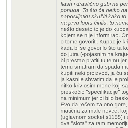
flash i drastično gubi na 
ponuda. To što će netko na o
naposlijetku skužiti kako to
na prvu loptu činila, to nem
nešto deseto to je do kupca 
kojem se nije informirao. O
o tome govoriti. Kupac je kr
kada bi se govorilo što ta
do jutra (-pojasnim na kraju
bi prestao pratiti tu temu j
temu smatram da spada među
kupiti neki proizvod, ja ću s
ja kasnije shvatim da je pr
nitko kriv osim mene koji sa
preskočio "specifikacije" to
na minimum jer bi bilo besko
Evo da rečem za ono gore,
matična za male novce, koja
(uglavnom socket s1155) i s
dva "slota" za ram memorij