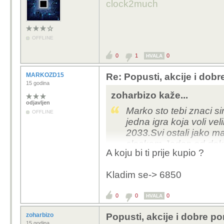
clock2much
OFFLINE
0
1
0
HVALA
MARKOZD15
Re: Popusti, akcije i dob
15 godina
zoharbizo kaže...
odjavljen
Marko sto tebi znaci s
OFFLINE
jedna igra koja voli ve
2033.Svi ostali jako ma
clockom.Jedan od dok
A koju bi ti prije kupio ?
ima mnogo malu memor
HD 7970 bolja od nje u
Kladim se-> 6850
propusnost, nju cini ta
vrsta same arhitekture.
0
0
0
HVALA
zoharbizo
Popusti, akcije i dobre p
15 godina