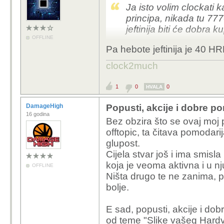
Ja isto volim clockati 
principa, nikada tu 77
jeftinija biti će dobra 
OFFLINE
Pa hebote jeftinija je 40 HR
clock2much
1
0
0
HVALA
DamageHigh
Popusti, akcije i dobre p
16 godina
Bez obzira što se ovaj moj 
offtopic, ta čitava pomodar
glupost.
Cijela stvar još i ima smisl
koja je veoma aktivna i u nj
OFFLINE
Ništa drugo te ne zanima, 
bolje.
E sad, popusti, akcije i dob
od teme "Slike vašeg Hardve