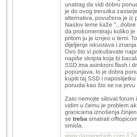
unatrag da vidi dobru ponud
je do ovog trenutka zastarjel
alternativa, povučena je iz 
Naslov teme kaže "...dobre 
da prokomentiraju koliko j
pritom ju je iznjeo u temi. T
dijeljenje iskustava i znanja
Ovo što vi pokušavate napr
napiše skripta koja bi bacala
SSD ima asinkroni flash i 
popunjava, to je dobra ponu
kupiti taj SSD i naposlijetku
ponuda kao što se na prvu l
Zato nemojte silovat forum
vidim u čemu je problem ak
granicama iznošenja činjenic
se
treba
smatrati offtopico
smisla.
www.damagehigh.com // Don'