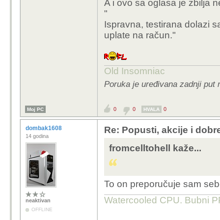
A i ovo sa oglasa je zbilja 
"
Ispravna, testirana dolazi 
uplate na račun."
Old Insomniac
Poruka je uređivana zadnji put 
0
0
0
Moj PC
HVALA
dombak1608
Re: Popusti, akcije i dob
14 godina
fromcelltohell kaže...
To on preporučuje sam se
Watercooled CPU. Bubni PP,
neaktivan
OFFLINE