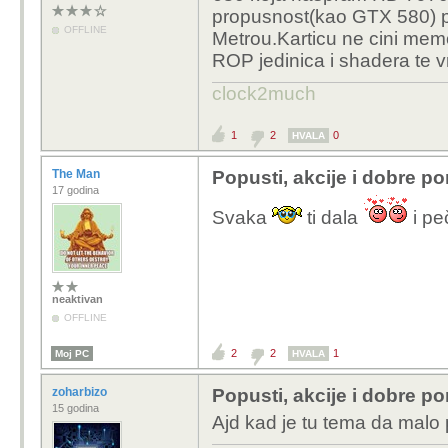
propusnost(kao GTX 580) pa
OFFLINE
Metrou.Karticu ne cini memor
ROP jedinica i shadera te v
clock2much
1
2
0
HVALA
The Man
Popusti, akcije i dobre p
17 godina
Svaka
ti dala
i p
neaktivan
OFFLINE
2
2
1
Moj PC
HVALA
zoharbizo
Popusti, akcije i dobre p
15 godina
Ajd kad je tu tema da malo