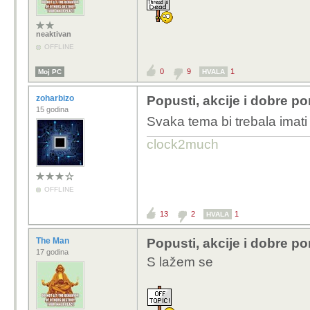
neaktivan
OFFLINE
0
9
1
Moj PC
HVALA
zoharbizo
Popusti, akcije i dobre p
15 godina
Svaka tema bi trebala imat
clock2much
OFFLINE
13
2
1
HVALA
The Man
Popusti, akcije i dobre p
17 godina
S lažem se