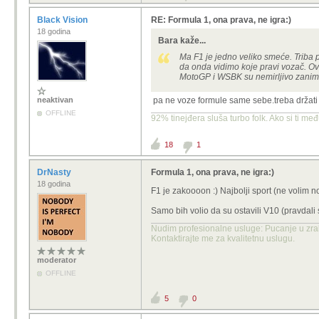
Black Vision
RE: Formula 1, ona prava, ne igra:)
18 godina
Bara kaže...
Ma F1 je jedno veliko smeće. Triba p
da onda vidimo koje pravi vozač. Ov
MotoGP i WSBK su nemirljivo zaniml
neaktivan
pa ne voze formule same sebe.treba držati
OFFLINE
92% tinejđera sluša turbo folk. Ako si ti međ
18
1
DrNasty
Formula 1, ona prava, ne igra:)
18 godina
F1 je zakoooon :) Najbolji sport (ne volim
Samo bih volio da su ostavili V10 (pravdali 
Nudim profesionalne usluge: Pucanje u zrak
Kontaktirajte me za kvalitetnu uslugu.
moderator
OFFLINE
5
0