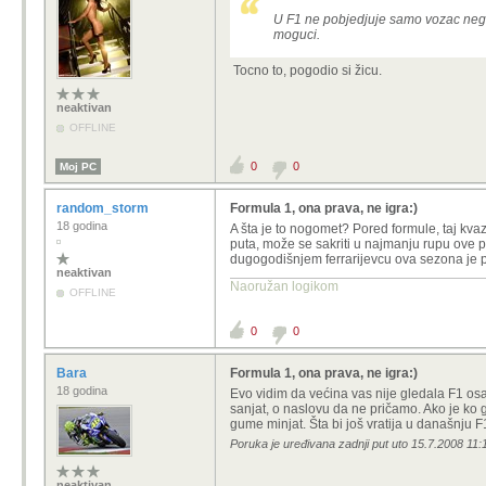
U F1 ne pobjedjuje samo vozac nego i
moguci.
Tocno to, pogodio si žicu.
neaktivan
OFFLINE
0
0
Moj PC
random_storm
Formula 1, ona prava, ne igra:)
18 godina
A šta je to nogomet? Pored formule, taj kva
puta, može se sakriti u najmanju rupu ove p
dugogodišnjem ferrarijevcu ova sezona je p
neaktivan
Naoružan logikom
OFFLINE
0
0
Bara
Formula 1, ona prava, ne igra:)
18 godina
Evo vidim da većina vas nije gledala F1 os
sanjat, o naslovu da ne pričamo. Ako je ko g
gume minjat. Šta bi još vratija u današnju F1 
Poruka je uređivana zadnji put uto 15.7.2008 11:
neaktivan