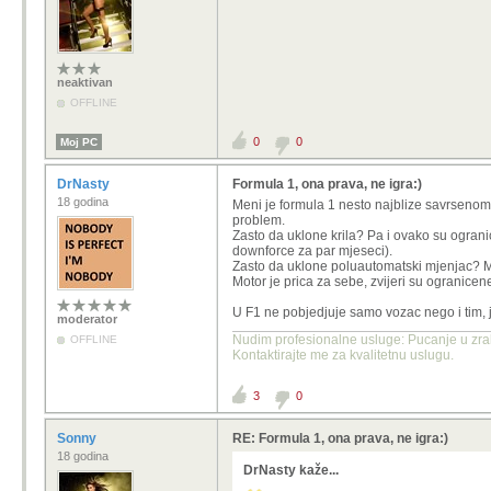
neaktivan
OFFLINE
0
0
Moj PC
DrNasty
Formula 1, ona prava, ne igra:)
18 godina
Meni je formula 1 nesto najblize savrsenom 
problem.
Zasto da uklone krila? Pa i ovako su ogran
downforce za par mjeseci).
Zasto da uklone poluautomatski mjenjac? Mije
Motor je prica za sebe, zvijeri su ogranice
U F1 ne pobjedjuje samo vozac nego i tim, j
moderator
Nudim profesionalne usluge: Pucanje u zrak
OFFLINE
Kontaktirajte me za kvalitetnu uslugu.
3
0
Sonny
RE: Formula 1, ona prava, ne igra:)
18 godina
DrNasty kaže...