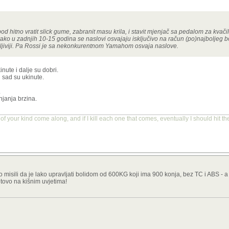
od hitno vratit slick gume, zabranit masu krila, i stavit mjenjač sa pedalom za kvač
ako u zadnjih 10-15 godina se naslovi osvajaju isključivo na račun (po)najboljeg b
jiviji. Pa Rossi je sa nekonkurentnom Yamahom osvaja naslove.
nute i dalje su dobri.
 sad su ukinute.
.
njanja brzina.
ot of your kind come along, and if I kill each one that comes, eventually I should hit t
 misili da je lako upravljati bolidom od 600KG koji ima 900 konja, bez TC i ABS - a
tovo na kišnim uvjetima!