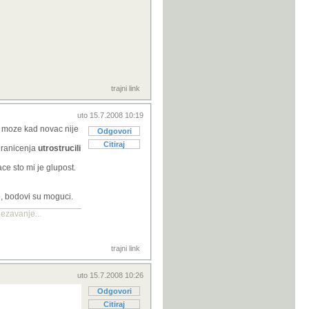
trajni link
uto 15.7.2008 10:19
e moze kad novac nije
Odgovori
Citiraj
granicenja
utrostrucili
ce sto mi je glupost.
o, bodovi su moguci.
ezavanje...
trajni link
uto 15.7.2008 10:26
Odgovori
Citiraj