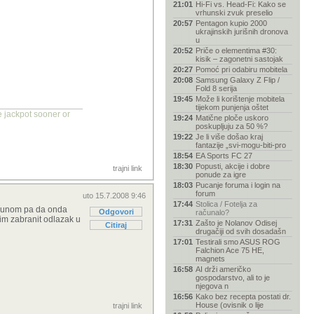
21:01
Hi-Fi vs. Head-Fi: Kako se
vrhunski zvuk preselio
20:57
Pentagon kupio 2000
ukrajinskih jurišnih dronova
u
20:52
Priče o elementima #30:
kisik – zagonetni sastojak
20:27
Pomoć pri odabiru mobitela
20:08
Samsung Galaxy Z Flip /
Fold 8 serija
19:45
Može li korištenje mobitela
tijekom punjenja oštet
he jackpot sooner or
19:24
Matične ploče uskoro
poskupljuju za 50 %?
19:22
Je li više došao kraj
fantazije „svi-mogu-biti-pro
18:54
EA Sports FC 27
18:30
Popusti, akcije i dobre
trajni link
ponude za igre
18:03
Pucanje foruma i login na
forum
uto 15.7.2008 9:46
17:44
Stolica / Fotelja za
rakunom pa da onda
Odgovori
računalo?
 im zabranit odlazak u
17:31
Zašto je Nolanov Odisej
Citiraj
drugačiji od svih dosadašn
17:01
Testirali smo ASUS ROG
Falchion Ace 75 HE,
magnets
16:58
AI drži američko
gospodarstvo, ali to je
njegova n
16:56
Kako bez recepta postati dr.
House (ovisnik o lije
trajni link