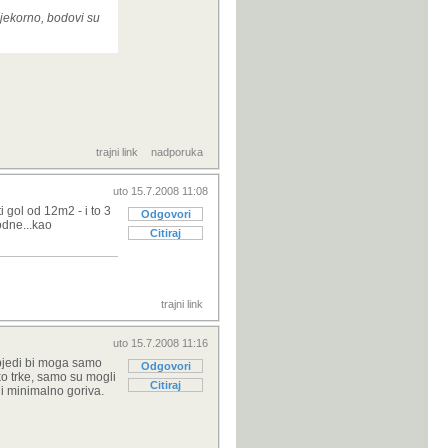
ijekorno, bodovi su
trajni link
nadporuka
uto 15.7.2008 11:08
 gol od 12m2 - i to 3
Odgovori
odne...kao
Citiraj
trajni link
uto 15.7.2008 11:16
objedi bi moga samo
Odgovori
ko trke, samo su mogli
Citiraj
e i minimalno goriva.