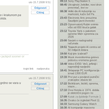
09:13
Sony PlayStation 5
uto 15.7.2008 9:51
08:45
Ukrajinski Jetkiller, novi dron
presretač, lovi sv
Odgovori
08:38
Veliki dio AI industrije su
Citiraj
marksisti, kaže šef Pa
ilo i krakunom pa
23:43
Electronic Arts preuzima
olida.
Saudijski javni investici
23:23
Opservatorij Rubin snimio
više od 650 tisuća galak
23:12
Toyota Yaris s paketom
opreme Mid+ spremna za
2026
23:00
Savjeti o nadogradnji
računala
19:51
'Najaviti projekt AI centra od
50 milijardi dolara
19:50
Koji iptv izabrati?
he jackpot sooner or
19:39
Musk investitorima gotovo
polovicu vremena govori
18:48
Volvo EX50: Veći, jeftiniji i
napredniji nasljedni
trajni link
nadporuka
18:41
Sklapanje PC konfiguracija -
iznad 1300 EUR
17:33
Prvi put u povijesti putnički
uto 15.7.2008 9:51
zrakoplov obavio let
 grdno se vara u
17:22
Biciklizam, bicikli, oprema,
Odgovori
staze...
Citiraj
17:10
Ova Honda iz 1974. dobila
je električni pogon i to
17:09
Kutak za ljubitelje Formule 1
16:35
Ovako će izgledati Pixel 11
16:33
Samsung Galaxy Watch
16:30
AI kompanije masovno