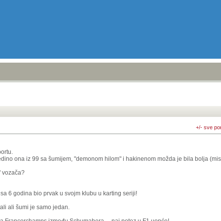
+/- sve po
ortu.
jedino ona iz 99 sa šumijem, "demonom hilom" i hakinenom možda je bila bolja (misl
" vozača?
a 6 godina bio prvak u svojm klubu u karting seriji!
tali ali šumi je samo jedan.