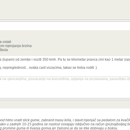
 ostati.
lom mjenjanja brzina.
škola.
a (lupam) od zemlje i voziti 350 kmh. Pa tu se kilometar pravca cini kao 1 metar (o
, nepreglednost... svaka cast vozacima, takav se treba roditi :)
 na vjencanjima, povracanje na koncertima, opijanje na proslavama, parazitsko izl
od hitno vratit slick gume, zabranit masu krila, i stavit mjenjač sa pedalom za kvač
ko u zadnjih 10-15 godina se naslovi osvajaju isključivo na račun (po)najboljeg boli
 promine guma ili livanja goriva jer žalosno je da se trke dobivaju u boksu.