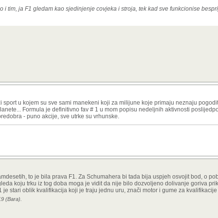
 tim, ja F1 gledam kao sjedinjenje covjeka i stroja, tek kad sve funkcionise bespr
zi sport u kojem su sve sami manekeni koji za milijune koje primaju neznaju pogoditi
lanete... Formula je definitivno fav # 1 u mom popisu nedeljnih aktivnosti poslijedp
redobra - puno akcije, sve utrke su vrhunske.
amdesetih, to je bila prava F1. Za Schumahera bi tada bija uspjeh osvojit bod, o p
leda koju trku iz tog doba moga je vidit da nije bilo dozvoljeno dolivanje goriva pri
je stari oblik kvalifikacija koji je traju jednu uru, znači motor i gume za kvalifikacij
19 (Bara).