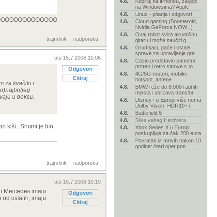
4.8.
Kopiraj na iPhoneu, zalijepi
na Windowsima? Apple
4.8.
Linux - pitanja i odgovori
OOOOOOOOOOOOOOOOOOOOOOOOL
4.8.
Cloud gaming (Boosteroid,
Nvidia GeForce NOW...)
4.8.
Ovaj robot svira akustičnu
trajni link
nadporuka
gitaru i može naučiti g
4.8.
Grudnjaci, gaće i ostale
sprave za upravljanje gra
uto 15.7.2008 10:06
4.8.
Casio predstavio pametni
prsten i retro satove s m
Odgovori
4.8.
4G/5G routeri, mobilni
Citiraj
hotspot, antene
alom za kvačilo i
4.8.
BMW reže do 8.000 radnih
po)najboljeg
mjesta i ubrzava transfor
ivaju u boksu.
4.8.
Disney+ u Europi više nema
Dolby Vision, HDR10+ i
4.8.
Battlefield 6
4.8.
Slike vašeg Hardvera
o kiši...Shumi je bio
4.8.
Xbox Series X u Europi
poskupljuje za čak 200 eura
4.8.
Povratak iz mrtvih nakon 10
godina: Atari opet pon
trajni link
nadporuka
uto 15.7.2008 10:19
i i Mercedes imaju
Odgovori
 od ostalih, imaju
Citiraj