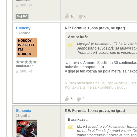
OFFLINE
10
0
Moj PC
DrNasty
RE: Formula 1, ona prava, ne igra:)
18 godina
Armor kaže...
Mjenjač je unikatan u F1 i takav treba
Jednostano su još brži sa takvim sti
Treba biti F1 vozač, nije to večernja 
U pravu si Armore. Sjediti na 30 centimetar
moderator
bukvalci ne napadnu :)).
A gdje je tek voznja na pola metra iza nekog
OFFLINE
Nudim profesionalne usluge: Pucanje u zrak
Kontaktirajte me za kvalitetnu uslugu.
8
0
Schumix
RE: Formula 1, ona prava, ne igra:)
18 godina
Bara kaže...
Ma F1 je jedno veliko smeće. Triba p
da onda vidimo koje pravi vozač. Ova
zabranit odlazak u boksove bilo zbog