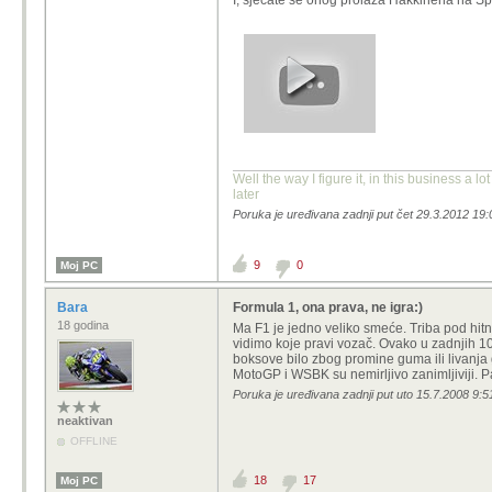
I, sjećate se onog prolaza Hakkinena na S
Well the way I figure it, in this business a l
later
Poruka je uređivana zadnji put čet 29.3.2012 19:
9
0
Moj PC
Bara
Formula 1, ona prava, ne igra:)
18 godina
Ma F1 je jedno veliko smeće. Triba pod hitn
vidimo koje pravi vozač. Ovako u zadnjih 10-
boksove bilo zbog promine guma ili livanja 
MotoGP i WSBK su nemirljivo zanimljiviji.
Poruka je uređivana zadnji put uto 15.7.2008 9:5
neaktivan
OFFLINE
18
17
Moj PC