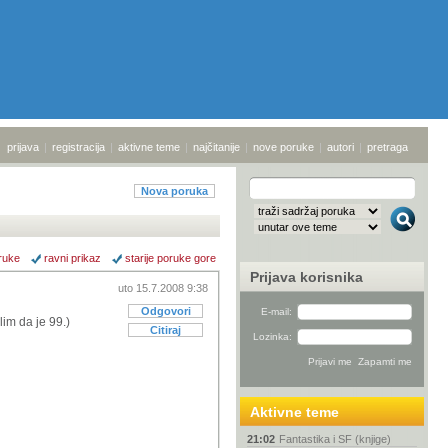
prijava
|
registracija
|
aktivne teme
|
najčitanije
|
nove poruke
|
autori
|
pretraga
Nova poruka
ruke
ravni prikaz
starije poruke gore
Prijava korisnika
uto 15.7.2008 9:38
Odgovori
E-mail:
im da je 99.)
Citiraj
Lozinka:
Aktivne teme
21:02
Fantastika i SF (knjige)