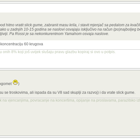
od hitno vratit slick gume, zabranit masu krila, i stavit mjenjač sa pedalom za kvač
ako u zadnjih 10-15 godina se naslovi osvajaju isključivo na račun (po)najboljeg b
jiviji. Pa Rossi je sa nekonkurentnom Yamahom osvaja naslove.
 koncentraciju 60 krugova
u onih 8% koji još uvijek slušaju pravu glazbu kopiraj si ovo u potpis.
 nogomet
)
su se troskovima, ali ispada da su V8 sad skuplji za razvoj) i da vrate slick gume.
 na vjencanjima, povracanje na koncertima, opijanje na proslavama, parazitsko izl