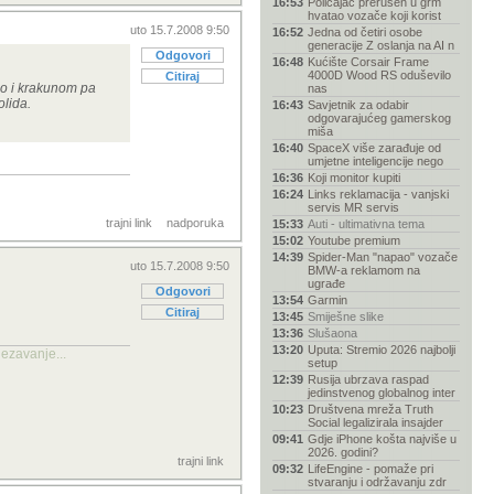
16:53
Policajac prerušen u grm
hvatao vozače koji korist
uto 15.7.2008 9:50
16:52
Jedna od četiri osobe
generacije Z oslanja na AI n
Odgovori
16:48
Kućište Corsair Frame
4000D Wood RS oduševilo
Citiraj
ilo i krakunom pa
nas
olida.
16:43
Savjetnik za odabir
odgovarajućeg gamerskog
miša
16:40
SpaceX više zarađuje od
umjetne inteligencije nego
16:36
Koji monitor kupiti
16:24
Links reklamacija - vanjski
servis MR servis
trajni link
nadporuka
15:33
Auti - ultimativna tema
15:02
Youtube premium
14:39
Spider-Man "napao" vozače
uto 15.7.2008 9:50
BMW-a reklamom na
ugrađe
Odgovori
13:54
Garmin
Citiraj
13:45
Smiješne slike
13:36
Slušaona
13:20
Uputa: Stremio 2026 najbolji
ezavanje...
setup
12:39
Rusija ubrzava raspad
jedinstvenog globalnog inter
10:23
Društvena mreža Truth
Social legalizirala insajder
09:41
Gdje iPhone košta najviše u
2026. godini?
trajni link
09:32
LifeEngine - pomaže pri
stvaranju i održavanju zdr