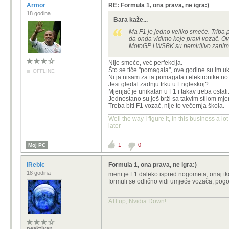
Armor
RE: Formula 1, ona prava, ne igra:)
18 godina
Bara kaže...
Ma F1 je jedno veliko smeće. Triba p
da onda vidimo koje pravi vozač. Ov
MotoGP i WSBK su nemirljivo zaniml
Nije smeće, već perfekcija.
Što se tiče "pomagala", ove godine su im uki
OFFLINE
Ni ja nisam za ta pomagala i elektronike no
Jesi gledal zadnju trku u Engleskoj?
Mjenjač je unikatan u F1 i takav treba ostati
Jednostano su još brži sa takvim stilom mje
Treba biti F1 vozač, nije to večernja škola.
Well the way I figure it, in this business a l
later
1
0
Moj PC
IRebic
Formula 1, ona prava, ne igra:)
18 godina
meni je F1 daleko ispred nogometa, onaj tko
formuli se odlično vidi umjeće vozača, pogo
ATI up, Nvidia Down!
neaktivan