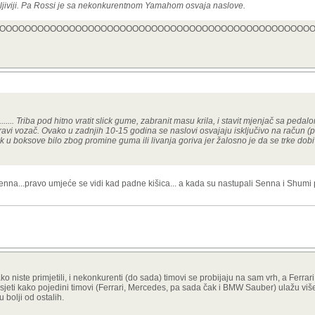
jiviji. Pa Rossi je sa nekonkurentnom Yamahom osvaja naslove.
OOOOOOOOOOOOOOOOOOOOOOOOOOOOOOOOOOOOOOOOOOOOOOOOOO
.......................... Triba pod hitno vratit slick gume, zabranit masu krila, i stavit mjenjač sa ped
vi vozač. Ovako u zadnjih 10-15 godina se naslovi osvajaju isključivo na račun (
zak u boksove bilo zbog promine guma ili livanja goriva jer žalosno je da se trke dob
Senna...pravo umjeće se vidi kad padne kišica... a kada su nastupali Senna i Shumi p
o niste primjetili, i nekonkurenti (do sada) timovi se probijaju na sam vrh, a Ferrar
osjeti kako pojedini timovi (Ferrari, Mercedes, pa sada čak i BMW Sauber) ulažu više
 bolji od ostalih.