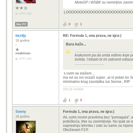
MotoGP i WSBK su nemirljivo zaniml
LOOOOOOOOOOOOOOOOOOOOOOOOO
OFFLINE
0
1
Moj PC
beziljy
RE: Formula 1, ona prava, ne igra:)
18 godina
Bara kaže...
..............................................
neaktivan
krakunom pa da onda vidimo koje pra
OFFLINE
bolida. I tribalo bi im zabranit odla
.................................
s ovim se slažem....
ma svi su ovi vozači super...al ni jedan ko 
minimalno krug zaostatka iza Senne...RIP
ovo je avatar
1
0
Sonny
Formula 1, ona prava, ne igra:)
18 godina
Ali, ovim novim pravilima bez "pomagala", ak
poteškoća, trke su zanimljivije. No ipak se 
napredniju tehniku i zato su samo za nijansu
Obožavam F1!!!