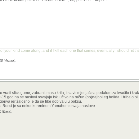
pa Francorchamps između Schumahera..., naj potez u F1 uopće!
ot of your kind come along, and if I kill each one that comes, eventually I should hit t
05 (Armor).
o vratit slick gume, zabranit masu krila, i stavit mjenjač sa pedalom za kvačilo i k
15 godina se naslovi osvajaju isključivo na račun (po)najboljeg bolida. I tribalo bi
goriva jer žalosno je da se trke dobivaju u boksu.
 Pa Rossi je sa nekonkurentnom Yamahom osvaja naslove.
1 (Bara).