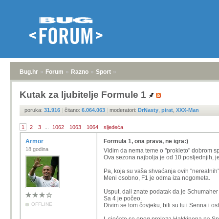
Bug.hr
»
Forum
»
Razno
»
Sport
»
Kutak za ljubitelje Formule 1
poruka:
31.916
|
čitano:
6.064.063
|
moderatori:
DrNasty
,
pirat
,
XXX-Man
1
2
3
...
1062
1063
1064
sljedeća
Armor
Formula 1, ona prava, ne igra:)
18 godina
Vidim da nema teme o "prokleto" dobrom sp
Ova sezona najbolja je od 10 posljednjih, 
Pa, koja su vaša shvaćanja ovih "nerealnih
Meni osobno, F1 je odma iza nogometa.
Usput, dali znate podatak da je Schumaher s
Sa 4 je počeo.
OFFLINE
Divim se tom čovjeku, bili su tu i Senna i os