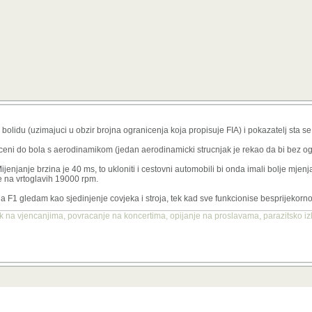
bolidu (uzimajuci u obzir brojna ogranicenja koja propisuje FIA) i pokazatelj sta s
iceni do bola s aerodinamikom (jedan aerodinamicki strucnjak je rekao da bi bez o
njanje brzina je 40 ms, to ukloniti i cestovni automobili bi onda imali bolje mjenja
ne na vrtoglavih 19000 rpm.
a F1 gledam kao sjedinjenje covjeka i stroja, tek kad sve funkcionise besprijekorn
 na vjencanjima, povracanje na koncertima, opijanje na proslavama, parazitsko izl