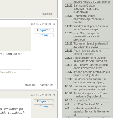
kupuju knjige za treniranje m
16:22
Samsung Galaxy
S25/S25+/S25 Ultra -
[Rasprava]
trajni link
15:36
Roboti preuzimaju
najzahtjevnije zadatke u
hotelim
uto 15.7.2008 9:54
14:36
Windowsi 11 počeli "sami od
sebe" instalirati apli
Odgovori
13:25
Novi Xbox mogao bi
Citiraj
pokretati igre sa svih
prethodn
13:22
Tko na umjetnoj inteligenciji
zarađuje, tko plaća,
13:21
Pozivnice za privatne
pet lupam, da me
torrent trackere
11:22
Apple privremeno uklonio
Telegram iz App Storea zb
11:16
YouTubeov udar na AI slop
donio kolateralne žrtve
ezavanje...
10:37
iPhone postaje pretplata: je li
najam uređaja budu
10:30
I u Mercedesu zaokret: u
kabinu se vraćaju tipke,
trajni link
nadporuka
09:51
Stupila su na snagu nova
europska pravila o umjetn
08:51
Trideset svjećica za Tom's
uto 15.7.2008 9:59
Hardware (i groblje oko
04:10
Nosite li sat?
Odgovori
4.8.
NVIDIA Blackwell 50xx
Citiraj
4.8.
Nebeski spektakl na
ilo i krakunom pa
zalasku Sunca: iz Hrvatske
da. I tribalo bi im
slj