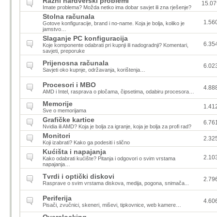
Razni hardverski problemi
15.07
Imate problema? Možda netko ima dobar savjet ili zna rješenje?
Stolna računala
1.56
Gotove konfiguracije, brand i no-name. Koja je bolja, koliko je
jamstvo…
Slaganje PC konfiguracija
6.35
Koje komponente odabrati pri kupnji ili nadogradnji? Komentari,
savjeti, preporuke
Prijenosna računala
6.02
Savjeti oko kupnje, održavanja, korištenja…
Procesori i MBO
4.88
AMD i Intel, rasprava o pločama, čipsetima, odabiru procesora…
Memorije
1.41
Sve o memorijama
Grafičke kartice
6.76
Nvidia ili AMD? Koja je bolja za igranje, koja je bolja za profi rad?
Monitori
2.32
Koji izabrati? Kako ga podesiti i slično
Kućišta i napajanja
2.10
Kako odabrati kućište? Pitanja i odgovori o svim vrstama
napajanja…
Tvrdi i optički diskovi
2.79
Rasprave o svim vrstama diskova, medija, pogona, snimača...
Periferija
4.60
Pisači, zvučnici, skeneri, miševi, tipkovnice, web kamere…