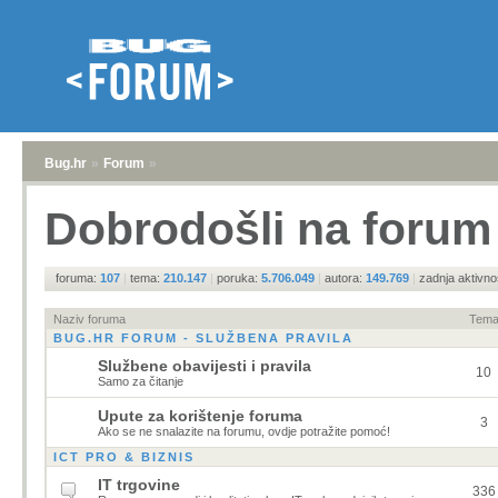
Bug.hr
»
Forum
»
Dobrodošli na forum 
foruma:
107
|
tema:
210.147
|
poruka:
5.706.049
|
autora:
149.769
|
zadnja aktivno
Naziv foruma
Tem
BUG.HR FORUM - SLUŽBENA PRAVILA
Službene obavijesti i pravila
10
Samo za čitanje
Upute za korištenje foruma
3
Ako se ne snalazite na forumu, ovdje potražite pomoć!
ICT PRO & BIZNIS
IT trgovine
336