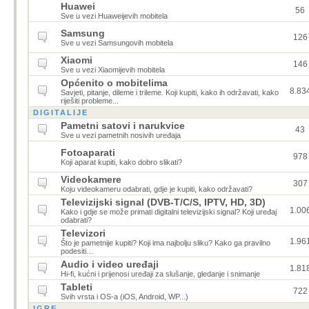
Huawei
56
Sve u vezi Huaweijevih mobitela
Samsung
126
Sve u vezi Samsungovih mobitela
Xiaomi
146
Sve u vezi Xiaomijevih mobitela
Općenito o mobitelima
8.83
Savjeti, pitanje, dileme i trileme. Koji kupiti, kako ih održavati, kako
riješiti probleme...
DIGITALIJE
Pametni satovi i narukvice
43
Sve u vezi pametnih nosivih uređaja
Fotoaparati
978
Koji aparat kupiti, kako dobro slikati?
Videokamere
307
Koju videokameru odabrati, gdje je kupiti, kako održavati?
Televizijski signal (DVB-T/C/S, IPTV, HD, 3D)
1.00
Kako i gdje se može primati digitalni televizijski signal? Koji uređaj
odabrati?
Televizori
1.96
Što je pametnije kupiti? Koji ima najbolju sliku? Kako ga pravilno
podesiti…
Audio i video uređaji
1.81
Hi-fi, kućni i prijenosi uređaji za slušanje, gledanje i snimanje
Tableti
722
Svih vrsta i OS-a (iOS, Android, WP...)
IGRE