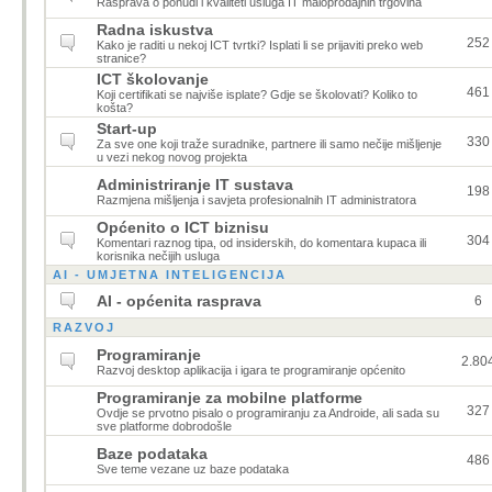
Rasprava o ponudi i kvaliteti usluga IT maloprodajnih trgovina
Radna iskustva
252
Kako je raditi u nekoj ICT tvrtki? Isplati li se prijaviti preko web
stranice?
ICT školovanje
461
Koji certifikati se najviše isplate? Gdje se školovati? Koliko to
košta?
Start-up
330
Za sve one koji traže suradnike, partnere ili samo nečije mišljenje
u vezi nekog novog projekta
Administriranje IT sustava
198
Razmjena mišljenja i savjeta profesionalnih IT administratora
Općenito o ICT biznisu
304
Komentari raznog tipa, od insiderskih, do komentara kupaca ili
korisnika nečijih usluga
AI - UMJETNA INTELIGENCIJA
AI - općenita rasprava
6
RAZVOJ
Programiranje
2.80
Razvoj desktop aplikacija i igara te programiranje općenito
Programiranje za mobilne platforme
327
Ovdje se prvotno pisalo o programiranju za Androide, ali sada su
sve platforme dobrodošle
Baze podataka
486
Sve teme vezane uz baze podataka