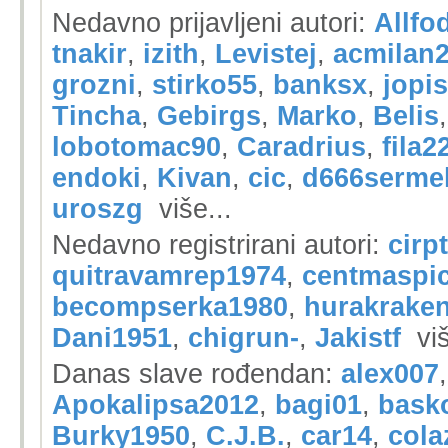
Nedavno prijavljeni autori:
Allfo
tnakir
,
izith
,
Levistej
,
acmilan
grozni
,
stirko55
,
banksx
,
jopis
Tincha
,
Gebirgs
,
Marko
,
Belis
lobotomac90
,
Caradrius
,
fila2
endoki
,
Kivan
,
cic
,
d666serme
uroszg
više...
Nedavno registrirani autori:
cirp
quitravamrep1974
,
centmaspi
becompserka1980
,
hurakrake
Dani1951
,
chigrun-
,
Jakistf
vi
Danas slave rođendan:
alex007
Apokalipsa2012
,
bagi01
,
bask
Burky1950
,
C.J.B.
,
car14
,
cola