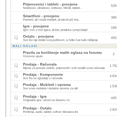
Prijenosnici i tableti - procjene
528
Notebooci, ultrabooci, netbooci, hibridi, tableti...
Smartfoni - procjene
389
Pametni, ali i ostali mobiteli, ali takvih još ima...
Igre - procjene
168
Igre i sve u vezi igara, ali bez piratluka i preprodaje!
Ostalo - procjene
450
Sve što nije dobilo svoj podforum, a želite čuti tuđe mišljenje
MALI OGLASI
Pravila za korištenje malih oglasa na forumu
2
Osnovne upute
Prodaja - Računala
1.79
Mjesto za ponudu stolnih, prijenosnih i svih ostalih vrsta računala
Prodaja - Komponente
4.63
Sve što se ugrađuje u računala
Prodaja - Mobiteli i oprema
1.53
Sve vrste mobitela i dodatne opreme za njih
Prodaja - Igre
445
Originalne igre, računi na Steamu i sl.
Prodaja - Ostalo
2.92
Periferija, audio, tableti, softver, literatura itd.