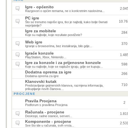
Igre - općenito
2.04
Razgovori o općim temama, ne o konkretnim naslovima...
PC igre
10.76
Što se trenutno najviše igra, tko je najbolji, kako bolje 0wnati
neprijatelje?
Igre za mobitele
284
Koje su najbolje, koje rezultate postižete?
Web igre
370
Igranje u browserima, bez instaliranja, bilo gdje...
Igraće konzole
1.48
PlayStation, Xbox, Nintendo…
Igre za konzole i za prijenosne konzole
598
Koje su najbolje, koje se najduže igraju, gdje se kupuju…
Dodatna oprema za igre
266
Dodatna oprema za igre
Klanovski kutak
710
Predstavljanje gejmerskih klanova, razmjena informacija,
prikupljanje novih članova…
PROCJENE
Pravila Procjena
2
Podforum s pravilima Procjena
Računala - procjene
1.81
Desktopi, radne stanice, serveri...
Komponente - procjene
2.53
Sve što ide u računala, svih vrsta...