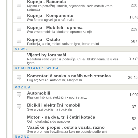
Kupnja - Računala
228
Mjesto za potražnju stolnih, prijenosnih i svih ostalih vrsta
računala
Kupnja - Komponente
1.84
Sve što se ugrađuje u računala
Kupnja - Mobiteli i oprema
229
Sve vrste mobitela i dodatne opreme za njih
Kupnja - Ostalo
587
Periferija, audio, tableti, softver, igre, literatura itd.
NEWS
Vijesti by forumaši
3.77
Neautorizirane vijesti iz područja ICT-a i bliskih tema, te u vezi
igara
KOMENTARI S WEBA
Komentari članaka s naših web stranica
26.45
Bug.hr; Mreža; Autonet.hr; Magnet.hr
VOZILA
Automobili
1.00
Klasični, hibridni, električni - novi i stari...
Bicikli i električni romobili
37
Sve u vezi biciklizma i bicikala
Motori - na dva, tri i četiri kotača
52
Od motorkotača do quadova
Vozačke, propisi, ostala vozila, razno
47
Sve o prometu i vozilima za koje ne postoje podforumi
RAZNO