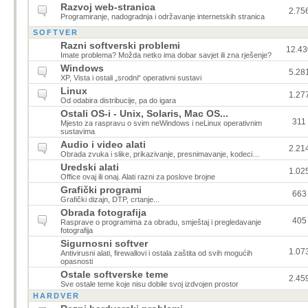
Razvoj web-stranica
2.75
Programiranje, nadogradnja i održavanje internetskih stranica
SOFTVER
Razni softverski problemi
12.43
Imate problema? Možda netko ima dobar savjet ili zna rješenje?
Windows
5.28
XP, Vista i ostali „srodni“ operativni sustavi
Linux
1.27
Od odabira distribucije, pa do igara
Ostali OS-i - Unix, Solaris, Mac OS...
311
Mjesto za raspravu o svim neWindows i neLinux operativnim
sustavima
Audio i video alati
2.21
Obrada zvuka i slike, prikazivanje, presnimavanje, kodeci…
Uredski alati
1.02
Office ovaj ili onaj. Alati razni za poslove brojne
Grafički programi
663
Grafički dizajn, DTP, crtanje...
Obrada fotografija
405
Rasprave o programima za obradu, smještaj i pregledavanje
fotografija
Sigurnosni softver
1.07
Antivirusni alati, firewallovi i ostala zaštita od svih mogućih
opasnosti
Ostale softverske teme
2.45
Sve ostale teme koje nisu dobile svoj izdvojen prostor
HARDVER