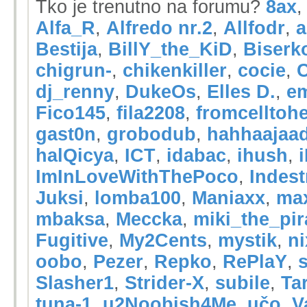
Tko je trenutno na forumu?
8ax
Alfa_R
,
Alfredo nr.2
,
Allfodr
,
a
Bestija
,
BillY_the_KiD
,
Biserk
chigrun-
,
chikenkiller
,
cocie
,
C
dj_renny
,
DukeOs
,
Elles D.
,
em
Fico145
,
fila2208
,
fromcelltohe
gast0n
,
grobodub
,
hahhaajaa
halQicya
,
ICT
,
idabac
,
ihush
,
ImInLoveWithThePoco
,
Indest
Juksi
,
lomba100
,
Maniaxx
,
ma
mbaksa
,
Meccka
,
miki_the_pir
Fugitive
,
My2Cents
,
mystik
,
n
oobo
,
Pezer
,
Repko
,
RePlaY
,
Slasher1
,
Strider-X
,
subile
,
Ta
tuna-1
,
u2Noobish4Me
,
učo
,
V