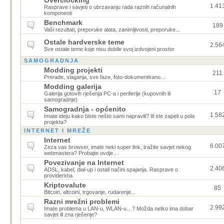
Overclocking
1.41
Rasprave i savjeti o ubrzavanju rada raznih računalnih
komponenti
Benchmark
189
Vaši rezultati, preporuke alata, zanimljivosti, preporuke...
Ostale hardverske teme
2.56
Sve ostale teme koje nisu dobile svoj izdvojeni prostor
SAMOGRADNJA
Modding projekti
211
Prerade, slaganja, sve faze, foto-dokumentirano...
Modding galerija
17
Galerija gotovih rješenja PC-a i periferije (kupovnih ili
samogradnje)
Samogradnja - općenito
1.58
Imate ideju kako biste nešto sami napravili? Ili ste zapeli u pola
projekta?
INTERNET I MREŽE
Internet
6.00
Zeza vas browser, imate neki super link, tražite savjet nekog
webmastera? Probajte ovdje…
Povezivanje na Internet
2.40
ADSL, kabel, dial-up i ostali načini spajanja. Rasprave o
providerima
Kriptovalute
85
Bitcoin, altcoini, trgovanje, rudarenje...
Razni mrežni problemi
2.99
Imate problema u LAN-u, WLAN-u…? Možda netko ima dobar
savjet ili zna rješenje?