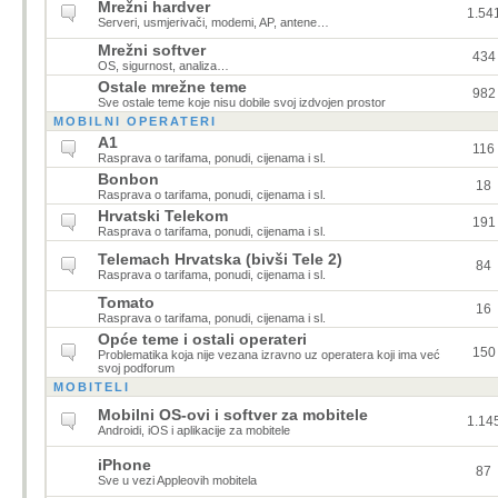
Mrežni hardver
1.54
Serveri, usmjerivači, modemi, AP, antene…
Mrežni softver
434
OS, sigurnost, analiza…
Ostale mrežne teme
982
Sve ostale teme koje nisu dobile svoj izdvojen prostor
MOBILNI OPERATERI
A1
116
Rasprava o tarifama, ponudi, cijenama i sl.
Bonbon
18
Rasprava o tarifama, ponudi, cijenama i sl.
Hrvatski Telekom
191
Rasprava o tarifama, ponudi, cijenama i sl.
Telemach Hrvatska (bivši Tele 2)
84
Rasprava o tarifama, ponudi, cijenama i sl.
Tomato
16
Rasprava o tarifama, ponudi, cijenama i sl.
Opće teme i ostali operateri
150
Problematika koja nije vezana izravno uz operatera koji ima već
svoj podforum
MOBITELI
Mobilni OS-ovi i softver za mobitele
1.14
Androidi, iOS i aplikacije za mobitele
iPhone
87
Sve u vezi Appleovih mobitela