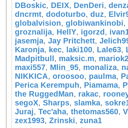
DBoskic
,
DEIX
,
DenDeri
,
denz
dncrmt
,
dodoturbo
,
duz
,
Elvir
globalvision
,
globiwankinobi
,
groznalija
,
HellY
,
igorzd
,
ivan
jasemja
,
Jay Pritchett
,
Jelich9
Karonja
,
kec
,
laki100
,
Lale63
,
Madpitbull
,
maksic.m
,
mariok
maxi557
,
Mlin_95
,
monaliza
,
n
NIKKICA
,
oroosoo
,
paulma
,
P
Perica Kerempuh
,
Piamama
,
P
the RuggedMan
,
rakac
,
roone
segoX
,
Sharps
,
slamka
,
sokre
Juraj
,
Tec'aha
,
thetomas560
,
V
zex1993
,
Zrinski
,
zuna1