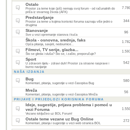
Ostalo
7.78
Prostor za teme koje (još) nemaju svoj forum - od računalnih do
priča iz stvarnog života (AFK)
Predstavljanje
344
Prostor za teme u kojima korisnici foruma saznaju više jedni o
drugima
Stanovanje
96
Sve u vezi opremanje stanova i kuća
Škola - osnovna, srednja, faks
1.78
Opća pitanja, savjeti, nedoumice...
Filmovi, TV serije, glazba...
1.59
Što se gleda i sluša? Što se, i zašto, preporučuje?
Sport
542
U zdravom tijelu - zdravi duh! Prostor za strasne rasprave i
burno navijanje
NAŠA IZDANJA
Bug
580
Komentari, pitanja, sugestije u vezi časopisa Bug
Mreža
56
Komentari, pitanja, sugestije u vezi časopisa Mreža
PRIJAVE I PRIJEDLOZI KORISNIKA FORUMA
Ideje, sugestije, prijava problema i pomoć u
1.55
vezi Foruma
Vezano isključivo uz BOL Forum!
Ostale teme vezane uz Bug Online
272
Komentari, pitanja i sugestije u vezi web stranica BOL