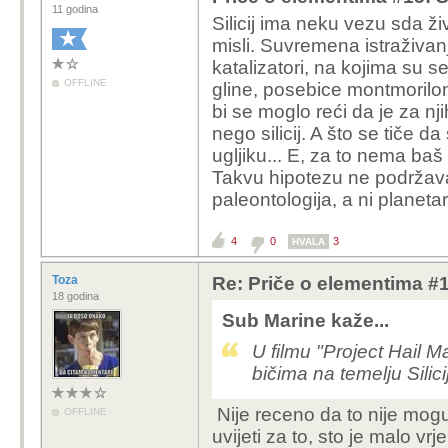
11 godina
Silicij ima neku vezu sda ž
misli. Suvremena istraživanj
katalizatori, na kojima su se
OFFLINE
gline, posebice montmoriloni
bi se moglo reći da je za nji
nego silicij. A što se tiče da
ugljiku... E, za to nema ba
Takvu hipotezu ne podržava 
paleontologija, a ni planet
4
0
3
HVALA
Toza
Re: Priče o elementima #15
18 godina
Sub Marine kaže...
U filmu "
Project Hail M
bičima na temelju Silici
Nije receno da to nije mogu
OFFLINE
uvijeti za to, sto je malo vr