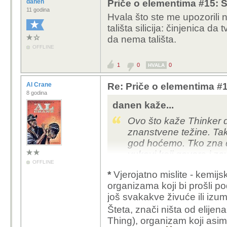
danen
Priče o elementima #15: Sil
11 godina
Hvala što ste me upozorili n
tališta silicija: činjenica da
da nema tališta.
OFFLINE
1
0
0
HVALA
Al Crane
Re: Priče o elementima #15
8 godina
danen kaže...
Ovo što kaže Thinker dj
znanstvene težine. T
god hoćemo. Tko zna 
vukovi koji govore i z
OFFLINE
dokazati da ispod povr
*
Vjerojatno mislite - kemij
žive Marsovci? Znanstv
organizama koji bi prošli po
temeljiti na poznatom
još svakakve živuće ili izu
riječima treba ići od 
Šteta, znači ništa od elijen
nepoznatog prema nepo
Thing), organizam koji asimi
astronomije pokazuju da