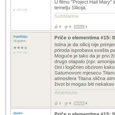
U filmu "
Project Hail Mary
" 
temelju Silicija.
OFFLINE
SubMarine
0
0
1
HVALA
PaleRider
Priče o elementima #15: Sil
18 godina
Istina je da silicij nije pri
priroda isprobava svašta pa 
OFFLINE
Moguće je tako da je prvi živ
drugo otapalo (npr. amonija
čini i logičnim obzirom kako 
Saturnovom mjesecu Titanu m
atmosfera Titana slična atm
život bi mogao biti nekakav
Amenoum
1
0
0
HVALA
danen
Priče o elementima #15: Sil