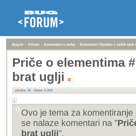
Bug.hr
»
Forum
»
Komentari s weba
»
Komentari članaka s naših web 
Priče o elementima #1
brat uglji
poruka:
15
|
čitano:
6.314
1
Ovo je tema za komentiranje 
se nalaze komentari na "
Prič
brat uglji
".