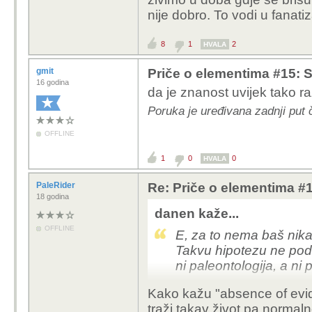
nije dobro. To vodi u fanat
8
1
2
HVALA
gmit
Priče o elementima #15: Sil
16 godina
da je znanost uvijek tako r
Poruka je uređivana zadnji put 
OFFLINE
1
0
0
HVALA
PaleRider
Re: Priče o elementima #15
18 godina
danen kaže...
OFFLINE
E, za to nema baš nik
Takvu hipotezu ne podr
ni paleontologija, a ni
Kako kažu "absence of evid
traži takav život pa normaln