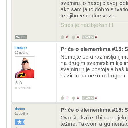
svemiru, o nasoj plavoj lop
ako sam ja to dobro shvatio 
te njihove cudne veze.
Stres je neizbježan !!!
0
0
0
Moj PC
HVALA
Thinker
Priče o elementima #15: Sil
12 godina
Nemojte se u razmišljanjima
na drugim svemirskim tijel
svemiru nije postojala baš 
baziran na nekom drugom e
OFFLINE
1
0
0
HVALA
danen
Priče o elementima #15: Sil
11 godina
Ovo što kaže Thinker djeluj
težine. Takvom argumenta