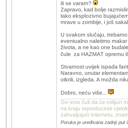
svemiru, nešto što samo
ili se varam?
egzoplaneta pokazuju d
Zapravo, kad bolje razmisl
zvijezda slični Sunčev
tako eksplozivno bujajućem 
Ako život postoji još
mrave u zombije, i još sakak
životu na Zemlji.*
I ne
silikatna čudovišta. Na
U svakom slučaju, trebamo b
fantastiku pa im se on
eventualno naletimo makar i
to dogodilo Don Cijoteu
života, a ne kao one budale
njihova mašta. No nije
čule za HAZMAT opremu il
sam kako su neki ospor
Šenoinim romanom Selja
Stvarnost uvijek ispada fanta
Šenoa bio ozbiljan čov
Naravno, unutar elementarni
pisati laži. No jedno je
otkrili, izgleda. A možda ni
traktat. Jedno je pisat
fantastičnu pripovjetku.
Dobro, neću više...
granice između istinitog
Svi smo čuli da će milijun m
fanatizam i duševnu bo
na kraju reproducirati cje
zahvaljujući Internetu, znam
Poruka je uređivana zadnji put 