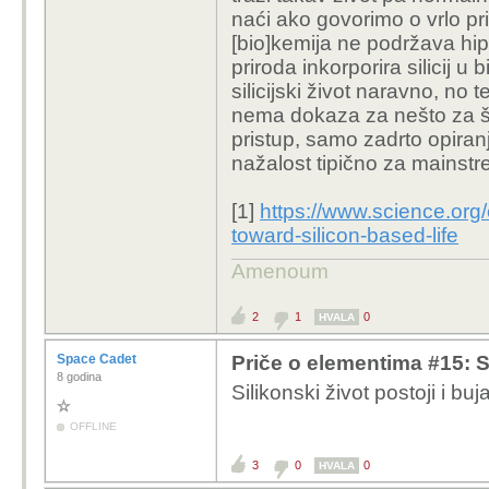
naći ako govorimo o vrlo pri
[bio]kemija ne podržava hi
priroda inkorporira silicij u
silicijski život naravno, no 
nema dokaza za nešto za št
pristup, samo zadrto opiranje
nažalost tipično za mainst
[1]
https://www.science.org/
toward-silicon-based-life
Amenoum
2
1
0
HVALA
Space Cadet
Priče o elementima #15: Sil
8 godina
Silikonski život postoji i bu
OFFLINE
3
0
0
HVALA