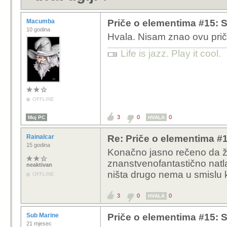
Macumba
Priče o elementima #15: Sil
10 godina
Hvala. Nisam znao ovu priču
Life is jazz. Play it cool.
OFFLINE
3
0
0
Moj PC
HVALA
Rainalcar
Re: Priče o elementima #15
15 godina
Konačno jasno rečeno da živo
znanstvenofantastično natla
neaktivan
ništa drugo nema u smislu k
OFFLINE
3
0
0
HVALA
Sub Marine
Priče o elementima #15: Sil
21 mjesec