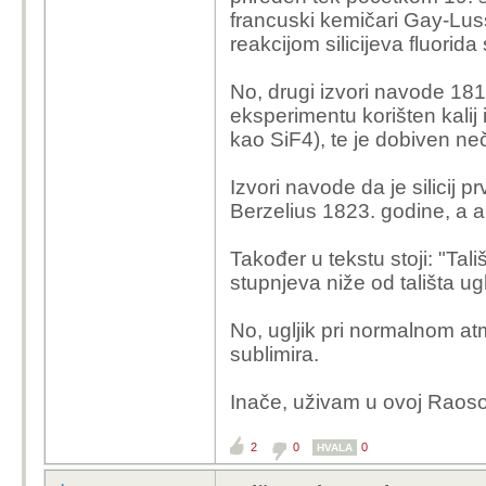
francuski kemičari Gay-Lussa
reakcijom silicijeva fluorida 
No, drugi izvori navode 181
eksperimentu korišten kalij i
kao SiF4), te je dobiven nečis
Izvori navode da je silicij 
Berzelius 1823. godine, a am
Također u tekstu stoji: "Tal
stupnjeva niže od tališta ug
No, ugljik pri normalnom at
sublimira.
Inače, uživam u ovoj Raosov
2
0
0
HVALA