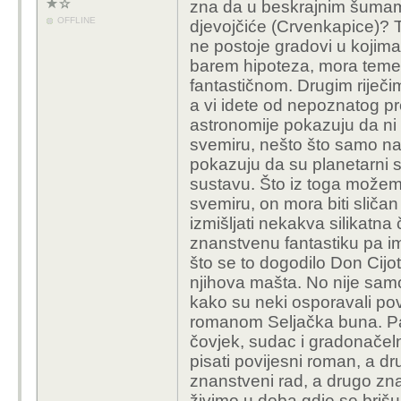
zna da u beskrajnim šumama
OFFLINE
djevojčiće (Crvenkapice)?
ne postoje gradovi u kojima
barem hipoteza, mora temel
fantastičnom. Drugim riječ
a vi idete od nepoznatog p
astronomije pokazuju da ni v
svemiru, nešto što samo na 
pokazuju da su planetarni 
sustavu. Što iz toga možemo
svemiru, on mora biti sliča
izmišljati nekakva silikatna 
znanstvenu fantastiku pa i
što se to dogodilo Don Cijo
njihova mašta. No nije sam
kako su neki osporavali pov
romanom Seljačka buna. Pa s
čovjek, sudac i gradonačelni
pisati povijesni roman, a dru
znanstveni rad, a drugo znan
živimo u doba gdje se brišu 