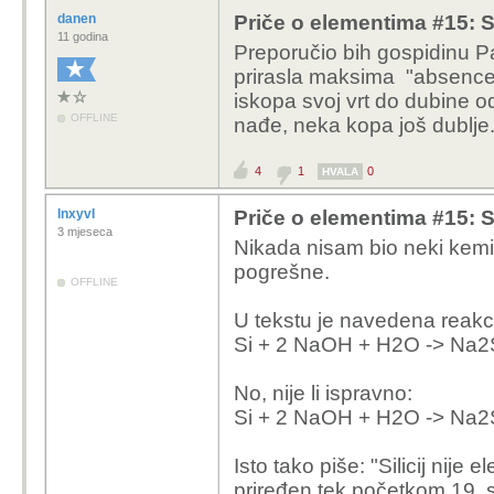
danen
Priče o elementima #15: Sil
11 godina
Preporučio bih gospidinu Pa
prirasla maksima
"absence 
iskopa svoj vrt do dubine o
OFFLINE
nađe, neka kopa još dublje
4
1
0
HVALA
lnxyvI
Priče o elementima #15: Sil
3 mjeseca
Nikada nisam bio neki kemiča
pogrešne.
OFFLINE
U tekstu je navedena reakci
Si + 2 NaOH + H2O -> Na2
No, nije li ispravno:
Si + 2 NaOH + H2O -> Na2
Isto tako piše: "Silicij nije
priređen tek početkom 19. 