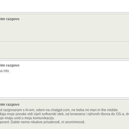
mnim razgovo
mnim razgovo
a isto.
mnim razgovo
kad razgovaram s AI-em, odem na chatgpt.com, ne treba mi man in the middle.
ređaja moje poruke vidi cijeli softverski stek, od browsera i njihovih libova do OS-a, d
koje imaju uvid u moju komunikaciju.
 garant. Dakle nema nikakve privatnosti, ni anonimnosti.