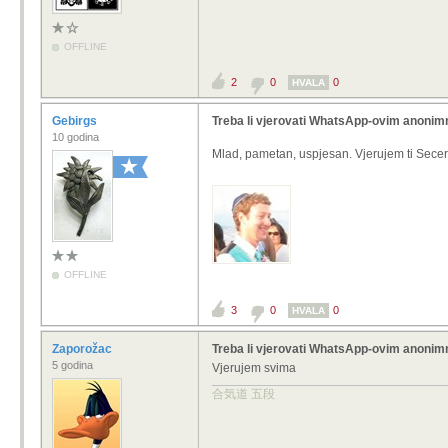
OFFLINE
2
0
0
HVALA
Gebirgs
Treba li vjerovati WhatsApp-ovim anoni
10 godina
Mlad, pametan, uspjesan. Vjerujem ti Secer
OFFLINE
3
0
0
HVALA
Zaporožac
Treba li vjerovati WhatsApp-ovim anoni
5 godina
Vjerujem svima
合気道 五段