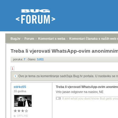
Bug.hr
»
Forum
»
Komentari s weba
»
Komentari članaka s naših web 
Treba li vjerovati WhatsApp-ovim anonimni
poruka:
7
|
čitano:
3.811
1
Ovo je tema za komentiranje sadržaja Bug.hr portala. U nastavku se n
stirko55
Treba li vjerovati WhatsApp-ovim anoni
16 godina
Vrlo jasan odgovor na naslov, NE
It aint what you dont know that gets you 
OFFLINE