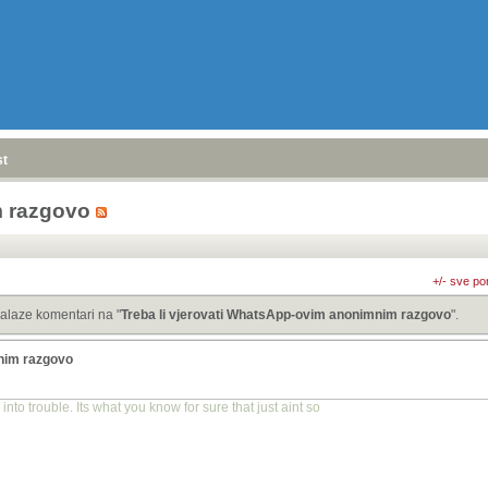
stranica
»
m razgovo
+/- sve po
alaze komentari na "
Treba li vjerovati WhatsApp-ovim anonimnim razgovo
".
mnim razgovo
into trouble. Its what you know for sure that just aint so