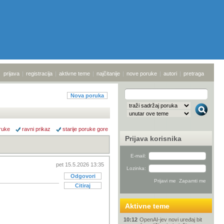
prijava
|
registracija
|
aktivne teme
|
najčitanije
|
nove poruke
|
autori
|
pretraga
Nova poruka
ruke
ravni prikaz
starije poruke gore
Prijava korisnika
E-mail:
pet 15.5.2026 13:35
Lozinka:
Odgovori
Citiraj
Aktivne teme
10:12
OpenAI-jev novi uređaj bit