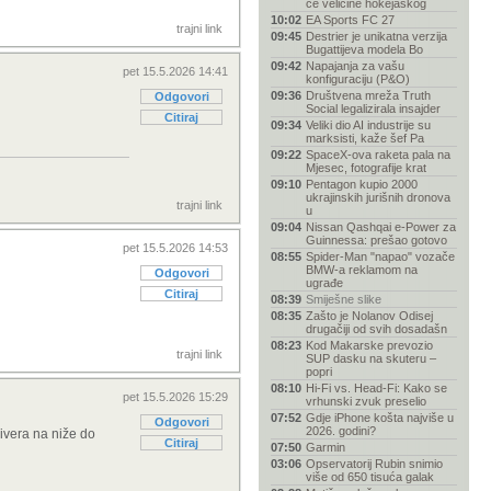
će veličine hokejaškog
10:02
EA Sports FC 27
trajni link
09:45
Destrier je unikatna verzija
Bugattijeva modela Bo
09:42
Napajanja za vašu
pet 15.5.2026 14:41
konfiguraciju (P&O)
09:36
Društvena mreža Truth
Odgovori
Social legalizirala insajder
Citiraj
09:34
Veliki dio AI industrije su
marksisti, kaže šef Pa
09:22
SpaceX-ova raketa pala na
Mjesec, fotografije krat
09:10
Pentagon kupio 2000
ukrajinskih jurišnih dronova
trajni link
u
09:04
Nissan Qashqai e-Power za
Guinnessa: prešao gotovo
pet 15.5.2026 14:53
08:55
Spider-Man "napao" vozače
BMW-a reklamom na
Odgovori
ugrađe
Citiraj
08:39
Smiješne slike
08:35
Zašto je Nolanov Odisej
drugačiji od svih dosadašn
08:23
Kod Makarske prevozio
trajni link
SUP dasku na skuteru –
popri
08:10
Hi-Fi vs. Head-Fi: Kako se
pet 15.5.2026 15:29
vrhunski zvuk preselio
07:52
Gdje iPhone košta najviše u
Odgovori
2026. godini?
rivera na niže do
Citiraj
07:50
Garmin
03:06
Opservatorij Rubin snimio
više od 650 tisuća galak