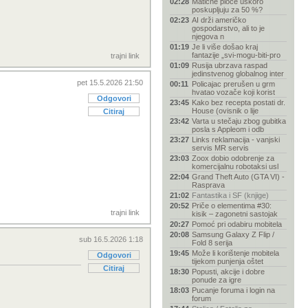
02:28
Matične ploče uskoro
poskupljuju za 50 %?
02:23
AI drži američko
gospodarstvo, ali to je
njegova n
01:19
Je li više došao kraj
fantazije „svi-mogu-biti-pro
trajni link
01:09
Rusija ubrzava raspad
jedinstvenog globalnog inter
pet 15.5.2026 21:50
00:11
Policajac prerušen u grm
hvatao vozače koji korist
Odgovori
23:45
Kako bez recepta postati dr.
House (ovisnik o lije
Citiraj
23:42
Varta u stečaju zbog gubitka
posla s Appleom i odb
23:27
Links reklamacija - vanjski
servis MR servis
23:03
Zoox dobio odobrenje za
komercijalnu robotaksi usl
22:04
Grand Theft Auto (GTA VI) -
Rasprava
21:02
Fantastika i SF (knjige)
20:52
Priče o elementima #30:
trajni link
kisik – zagonetni sastojak
20:27
Pomoć pri odabiru mobitela
20:08
Samsung Galaxy Z Flip /
sub 16.5.2026 1:18
Fold 8 serija
19:45
Može li korištenje mobitela
Odgovori
tijekom punjenja oštet
Citiraj
18:30
Popusti, akcije i dobre
ponude za igre
18:03
Pucanje foruma i login na
forum