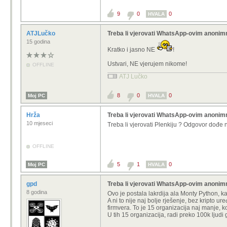
9
0
0
HVALA
ATJLučko
Treba li vjerovati WhatsApp-ovim anoni
15 godina
Kratko i jasno NE
!
Ustvari, NE vjerujem nikome!
OFFLINE
ATJ Lučko
8
0
0
Moj PC
HVALA
Hrža
Treba li vjerovati WhatsApp-ovim anoni
10 mjeseci
Treba li vjerovati Plenkiju ? Odgovor dođe n
OFFLINE
5
1
0
Moj PC
HVALA
gpd
Treba li vjerovati WhatsApp-ovim anoni
8 godina
Ovo je postala lakrdija ala Monty Python, 
A ni to nije naj bolje rješenje, bez kripto u
firmvera. To je 15 organizacija naj manje, 
U tih 15 organizacija, radi preko 100k ljudi