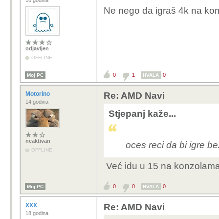
18 godina
Ne nego da igraš 4k na ko
odjavljen
OFFLINE
0
1
0
Moj PC
HVALA
Motorino
Re: AMD Navi
14 godina
Stjepanj kaže...
neaktivan
oces reci da bi igre b
OFFLINE
Već idu u 15 na konzolam
0
0
0
Moj PC
HVALA
XXX
Re: AMD Navi
18 godina