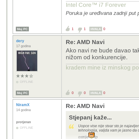
Intel Core™ i7 Forever
Poruka je uređivana zadnji put 
1
1
0
Moj PC
HVALA
dery
Re: AMD Navi
17 godina
Ako navi ne bude davao tak
nižom od konkurencije.
kradem mine iz minskog po
OFFLINE
0
0
0
Moj PC
HVALA
NiramX
Re: AMD Navi
14 godina
Stjepanj kaže...
protjeran
Uopce vise nije stvar sto je najavlj
OFFLINE
tehnologija, valjda vam je jasno da
ostrije
lp