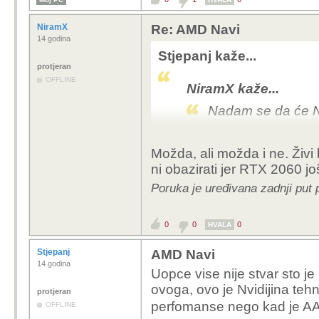
NiramX
Re: AMD Navi
14 godina
Stjepanj kaže...
protjeran
OFFLINE
NiramX kaže...
Nadam se da će Na
Tesko, nvidijin DLSS rastura sve u 1
Možda, ali možda i ne. Živi 
kako ce se Amd boriti
ni obazirati jer RTX 2060 jo
Poruka je uređivana zadnji put
Battlefield V: rt
Battlefield V: rt
stavi ekvivalent AMD Nav
0
0
0
HVALA
bolju, ostriju, brzu sli
Stjepanj
AMD Navi
klase vise.lp
14 godina
Uopce vise nije stvar sto j
ovoga, ovo je Nvidijina tehn
protjeran
perfomanse nego kad je AA 
OFFLINE