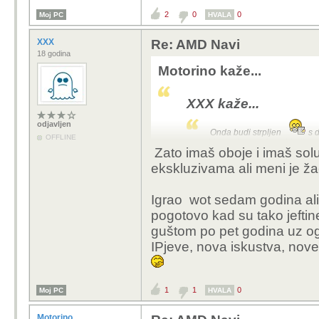
2
0
0
Moj PC
HVALA
XXX
Re: AMD Navi
18 godina
Motorino kaže...
XXX kaže...
odjavljen
Onda budi strpljen
s d
OFFLINE
ide uncharted 4, pa blodborn
Zato imaš oboje i imaš soluc
sve a već bu TLOU 2 ,
Days 
ekskluzivama ali meni je žao
Days gone u svakom smislu
A recimo volim igrat M
Igrao wot sedam godina ali 
warframe koji su i tako
pogotovo kad su tako jeftin
drugo..
guštom po pet godina uz og
Nije sve u ekskluzivam
IPjeve, nova iskustva, nove
1
1
0
Moj PC
HVALA
Motorino