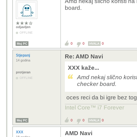
Amd nekaj slično koristi n
board.
odjavljen
OFFLINE
0
0
0
Moj PC
HVALA
Stjepanj
Re: AMD Navi
14 godina
XXX kaže...
protjeran
Amd nekaj slično koris
OFFLINE
checker board.
oces reci da bi igre bez to
Intel Core™ i7 Forever
0
0
0
Moj PC
HVALA
XXX
AMD Navi