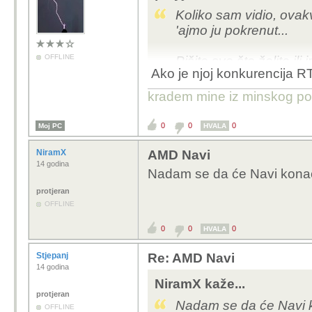
Koliko sam vidio, ovak
'ajmo ju pokrenut...
OFFLINE
Pišite sve što želite ili
Ako je njoj konkurencija 
Prema tvrdnjama nekih 
kradem mine iz minskog po
Navi generaciju GPU-ov
2019. godine...
0
0
0
Moj PC
HVALA
Mene zanima, koje je va
NiramX
AMD Navi
14 godina
kod nas za primjerice
Nadam se da će Navi konačn
protjeran
OFFLINE
0
0
0
HVALA
Stjepanj
Re: AMD Navi
14 godina
NiramX kaže...
protjeran
Nadam se da će Navi k
OFFLINE