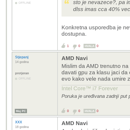
sto je nevazece?, pa i
OFFLINE
dlss imas cca 40% vec
Konkretna usporedba je neva
dostupna.
1
0
0
HVALA
Stjepanj
AMD Navi
14 godina
Mislim da AMD trenutno na 
davati gpu za klasu jaci da o
protjeran
evo kako vele nada umire z
OFFLINE
Intel Core™ i7 Forever
Poruka je uređivana zadnji put 
0
0
0
Moj PC
HVALA
XXX
AMD Navi
18 godina