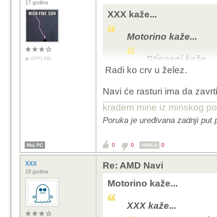
17 godina
XXX kaže...
Motorino kaže...
Stjepanj kaže...
OFFLINE
Radi ko crv u želez.
oces reci da bi igre 
Navi će rasturi ima da zavr
Već idu u 15 na konzolama
kradem mine iz minskog po
RDR2 na PC ide u 0
Poruka je uređivana zadnji put 
0
0
0
Moj PC
HVALA
XXX
Re: AMD Navi
18 godina
Motorino kaže...
XXX kaže...