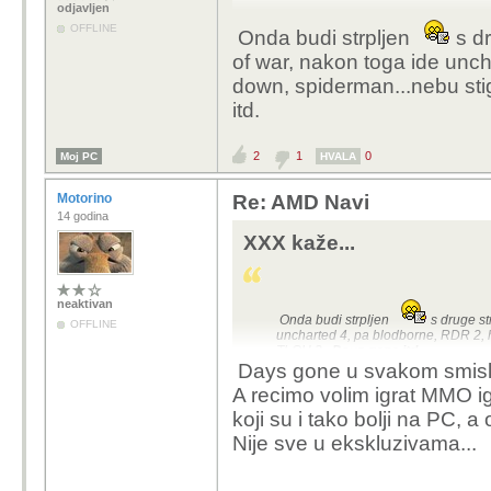
odjavljen
OFFLINE
Onda budi strpljen
s dr
of war, nakon toga ide unc
down, spiderman...nebu sti
itd.
2
1
0
Moj PC
HVALA
Motorino
Re: AMD Navi
14 godina
XXX kaže...
neaktivan
Onda budi strpljen
s druge st
OFFLINE
uncharted 4, pa blodborne, RDR 2, h
TLOU 2 ,
Days gone itd.
Days gone u svakom smis
A recimo volim igrat MMO ig
koji su i tako bolji na PC, a
Nije sve u ekskluzivama...