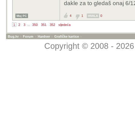
dakle za to gledaš onaj 6/12 k
4
1
0
Moj PC
HVALA
1
2
3
...
350
351
352
sljedeća
Bug.hr
»
Forum
»
Hardver
»
Grafičke kartice
»
Copyright © 2008 - 2026 