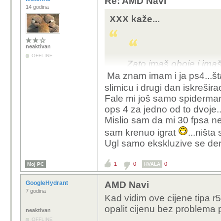
Re: AMD Navi
14 godina
XXX kaže...
neaktivan
OFFLINE
Zato imaš oboje i imaš 
sve u ekskluzivama ali 
Ma znam imam i ja ps4...št
slimicu i drugi dan iskreši
Igrao wot sedam godina ali čovjek se
Fale mi još samo spiderman
guraju igre koje developeri rade sa
ops 4 za jedno od to dvoje..
nove IPjeve, nova iskustva, nove fr
Mislio sam da mi 30 fpsa ne
sam krenuo igrat
...ništa
Ugl samo ekskluzive se der
1
0
0
Moj PC
HVALA
GoogleHydrant
AMD Navi
7 godina
Kad vidim ove cijene tipa 
opalit cijenu bez problema 
neaktivan
OFFLINE