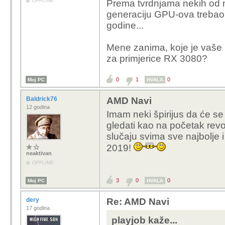
OFFLINE
Prema tvrdnjama nekih od n
generaciju GPU-ova trebao p
godine...
Mene zanima, koje je vaše m
za primjerice RX 3080?
0
1
0
Moj PC
HVALA
Baldrick76
AMD Navi
12 godina
Imam neki špirijus da će se
gledati kao na početak rev
slučaju svima sve najbolje i
2019!
neaktivan
OFFLINE
3
0
0
Moj PC
HVALA
dery
Re: AMD Navi
17 godina
playjob kaže...