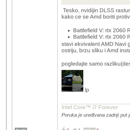
Tesko, nvidijin DLSS rastur
kako ce se Amd boriti prot
Battlefield V: rtx 206
Battlefield V: rtx 20
stavi ekvivalent AMD Navi gpu
ostriju, brzu sliku i Amd ins
pogledajte samo razliku(des
lp
Intel Core™ i7 Forever
Poruka je uređivana zadnji put 
0
1
0
Moj PC
HVALA