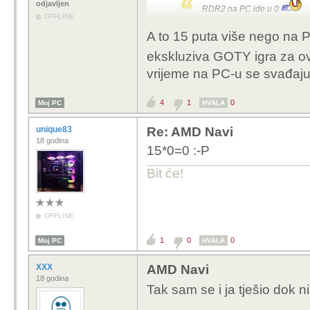
odjavljen
RDR2 na PC ide u 0
OFFLINE
15 manje :(
A to 15 puta više nego na
ekskluziva GOTY igra za ov
vrijeme na PC-u se svađaju
4
1
0
Moj PC
HVALA
unique83
Re: AMD Navi
18 godina
15*0=0 :-P
Bit će!
OFFLINE
1
0
0
Moj PC
HVALA
XXX
AMD Navi
18 godina
Tak sam se i ja tješio dok