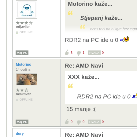
Motorino kaže...
Stjepanj kaže...
odjavljen
oces reci da bi igre bez tog
OFFLINE
RDR2 na PC ide u 0
Već idu u 15 na konzolama
3
1
0
Moj PC
HVALA
Motorino
Re: AMD Navi
14 godina
XXX kaže...
neaktivan
RDR2 na PC ide u 0
OFFLINE
15 manje :(
0
0
0
Moj PC
HVALA
dery
Re: AMD Navi