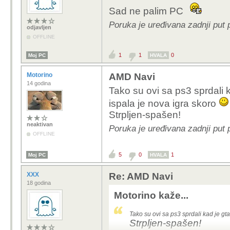
Sad ne palim PC
Poruka je uređivana zadnji put
odjavljen
OFFLINE
1
1
0
Moj PC
HVALA
Motorino
AMD Navi
14 godina
Tako su ovi sa ps3 sprdali k
ispala je nova igra skoro
Strpljen-spašen!
neaktivan
Poruka je uređivana zadnji put 
OFFLINE
5
0
1
Moj PC
HVALA
XXX
Re: AMD Navi
18 godina
Motorino kaže...
Tako su ovi sa ps3 sprdali kad je gt
Strpljen-spašen!