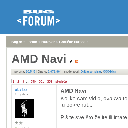
Bug.hr
»
Forum
»
Hardver
»
Grafičke kartice
»
AMD Navi
poruka:
10.545
|
čitano:
3.072.864
|
moderatori:
DrNasty
,
pirat
,
XXX-Man
1
2
3
...
350
351
352
sljedeća
playjob
AMD Navi
11 godina
Koliko sam vidio, ovakva t
ju pokrenut...
Pišite sve što želite ili imate