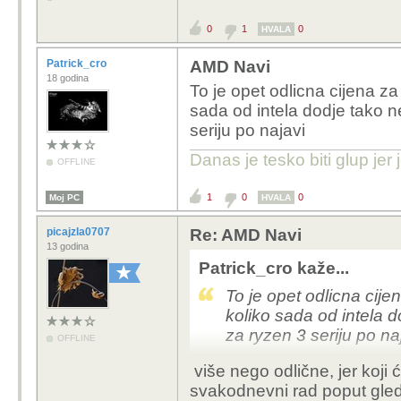
0
1
0
HVALA
Patrick_cro
AMD Navi
18 godina
To je opet odlicna cijena z
sada od intela dodje tako n
seriju po najavi
Danas je tesko biti glup jer 
OFFLINE
1
0
0
Moj PC
HVALA
picajzla0707
Re: AMD Navi
13 godina
Patrick_cro kaže...
To je opet odlicna cij
koliko sada od intela 
za ryzen 3 seriju po na
OFFLINE
više nego odlične, jer koji ć
svakodnevni rad poput gleda