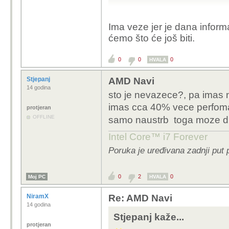
Ima veze jer je dana inform
ćemo što će još biti.
0
0
0
HVALA
Stjepanj
AMD Navi
14 godina
sto je nevazece?, pa imas 
imas cca 40% vece perfoma
protjeran
OFFLINE
samo naustrb toga moze dici
Intel Core™ i7 Forever
Poruka je uređivana zadnji put 
0
2
0
Moj PC
HVALA
NiramX
Re: AMD Navi
14 godina
Stjepanj kaže...
protjeran