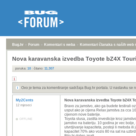
Bug.hr
»
Forum
»
Komentari s weba
»
Komentari članaka s naših web 
Nova karavanska izvedba Toyote bZ4X Tour
poruka:
10
|
čitano:
11.307
1
Ovo je tema za komentiranje sadržaja Bug.hr portala. U nastavku se n
My2Cents
Nova karavanska izvedba Toyote bZ4X To
12 mjeseci
Bravo za jamstvo, ako ga budete testirali ozbi
usput ako je cijena Relax jamstva za cca 1
cijenom nove baterije.
Toyota slusa, zastita investicije kroz jamstv
OFFLINE
jamstvo na bateriju. 10 godina je vec bolje,
utvrdjivanje kapaciteta, postoji li metoda il
kapacitet 70% ako vozis 80 na sat na uzbrdic
Bilo bi dobro znati.