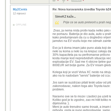
My2Cents
Re: Nova karavanska izvedba Toyote bZ4
12 mjeseci
SimeKZ kaže...
Prije ce se auto pretvorit u prah neg
OFFLINE
Znas, ja nema nista protiv kada netko jako 
ne pomazu. Baterija je dio auta, auto u prah i
kako predumjevam da cu u dogledno vrijeme 
jamstvo na EV vozilu koje me odmah zaintere
Evo ja ti doma imam jako puno alata koji de
neki su koma a neki su na krepuc cekaju da 
30% kapaciteta pa su perfromanse prilicno 
kosta manje kod nepredvidivih situacija veca
exploatacije EV. Sad me 4 obicne ljetne g
800EUR set bolje gume. Za EV nisam gledao 
Kolega koji je vozil Volva XC nesto na struj
ako na to nadodam "servis" baterije od cca
Jos sam se suzdrzao pitati teski udav od pita
zakonodavac, nakon toga ako Toyota kaze: "t
problem.
Naravno sve se to moze i zaobici pa uzeti l
Koliko god je to zgodno, zao mi hitit tolik
dijelovima :).
Meni je auto trenutno samo trosak, a imam i
prihoda, onda je puno jednostavnije, samo 