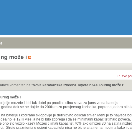
stranica
»
ing može i
+/- sve po
alaze komentari na "
Nova karavanska izvedba Toyote bZ4X Touring može i
".
uring može i
ljnije mozete li biti tak dobri pa procitati sitna slova za jamstvo na bateriju.
0 godina dok se ne dojde do 200kkm za prosjecnog korisnika, paprena, dobro bi bilo
o na bateriju i kodirano sklopovlje je definitivno odlican smjer. Meni je to najveca b
 idealno je 12 ili vise, a ne bi bilo zgorega i da se minimalni kapacitet malo povec
i je ono sto vozilo kaze? Mozes ti imati kapacitet 70% ako gmizes 30 na sat na nizbrdic
i. Struje praznjenja u ocjeni kapaciteta nisu ne bitne a ja nemam pojma kako i da l