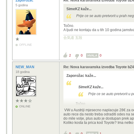
Zaporožac
Re: Nova karavanska izvedba Toyote bZ4
5 godina
SimeKZ kaže...
Prije ce se auto pretvorit u prah neg
Točno.
A ljudi ne kontaju da u tih 10 godina jamstva
合気道 五段
OFFLINE
2
0
0
HVALA
NEW_MAN
Re: Nova karavanska izvedba Toyote bZ4
18 godina
Zaporožac kaže...
SimeKZ kaže...
Prije ce se auto pretvorit u 
Točno.
ONLINE
A ljudi ne kontaju da u tih 10 godina
VW u Austriji mjesecno naplacuje 28€ za o
auto rece da nesto treba odraditi odes na se
do mile volje, plus auto je dostupan prek a
Koliko kosta ta prica kod Toyote? Ima netko
0
0
1
HVALA