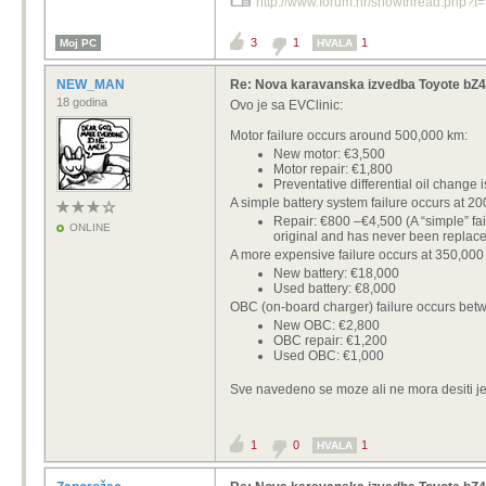
http://www.forum.hr/showthread.php
3
1
1
Moj PC
HVALA
NEW_MAN
Re: Nova karavanska izvedba Toyote bZ4
18 godina
Ovo je sa EVClinic:
Motor failure occurs around 500,000 km:
New motor: €3,500
Motor repair: €1,800
Preventative differential oil chang
A simple battery system failure occurs at 2
Repair: €800 –€4,500 (A “simple” fail
ONLINE
original and has never been replace
A more expensive failure occurs at 350,000
New battery: €18,000
Used battery: €8,000
OBC (on-board charger) failure occurs be
New OBC: €2,800
OBC repair: €1,200
Used OBC: €1,000
Sve navedeno se moze ali ne mora desiti je
1
0
1
HVALA