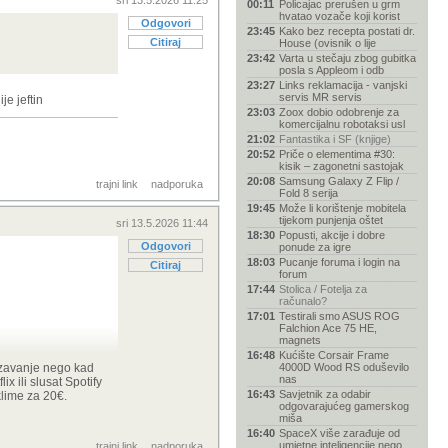
sri 13.5.2026 11:25
00:11
Policajac prerušen u grm
hvatao vozače koji korist
Odgovori
23:45
Kako bez recepta postati dr.
Citiraj
House (ovisnik o lije
23:42
Varta u stečaju zbog gubitka
posla s Appleom i odb
23:27
Links reklamacija - vanjski
servis MR servis
je jeftin
23:03
Zoox dobio odobrenje za
komercijalnu robotaksi usl
21:02
Fantastika i SF (knjige)
20:52
Priče o elementima #30:
kisik – zagonetni sastojak
20:08
Samsung Galaxy Z Flip /
trajni link
nadporuka
Fold 8 serija
19:45
Može li korištenje mobitela
tijekom punjenja oštet
sri 13.5.2026 11:44
18:30
Popusti, akcije i dobre
Odgovori
ponude za igre
18:03
Pucanje foruma i login na
Citiraj
forum
17:44
Stolica / Fotelja za
računalo?
17:01
Testirali smo ASUS ROG
Falchion Ace 75 HE,
magnets
16:48
Kućište Corsair Frame
 koji nije jeftin
rzavanje nego kad
4000D Wood RS oduševilo
nas
x ili slusat Spotify
16:43
Savjetnik za odabir
klime za 20€.
odgovarajućeg gamerskog
miša
16:40
SpaceX više zarađuje od
umjetne inteligencije nego
trajni link
nadporuka