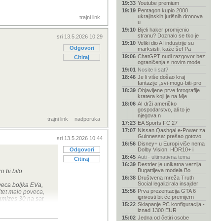
19:33
Youtube premium
19:19
Pentagon kupio 2000
ukrajinskih jurišnih dronova
trajni link
u
19:10
Bijeli haker promijenio
stranu? Doznalo se tko je
sri 13.5.2026 10:29
19:10
Veliki dio AI industrije su
Odgovori
marksisti, kaže šef Pa
19:06
ChatGPT nudi razgovor bez
Citiraj
ograničenja s novim mode
19:01
Nosite li sat?
18:46
Je li više došao kraj
fantazije „svi-mogu-biti-pro
18:39
Objavljene prve fotografije
kratera koji je na Mje
18:06
AI drži američko
gospodarstvo, ali to je
njegova n
trajni link
nadporuka
17:23
EA Sports FC 27
17:07
Nissan Qashqai e-Power za
Guinnessa: prešao gotovo
sri 13.5.2026 10:44
16:56
Disney+ u Europi više nema
Odgovori
Dolby Vision, HDR10+ i
16:45
Auti - ultimativna tema
Citiraj
16:39
Destrier je unikatna verzija
Bugattijeva modela Bo
o bi bilo
16:38
Društvena mreža Truth
Social legalizirala insajder
jveca boljka EVa,
15:56
Prva prezentacija GTA 6
citet malo poveca,
igrivosti bit će premijern
 gmizes 30 na sat
15:22
Sklapanje PC konfiguracija -
 ne bitne a ja
iznad 1300 EUR
15:02
Jedna od četiri osobe