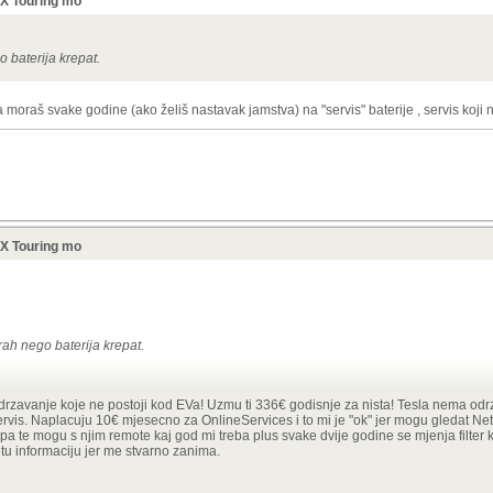
X Touring mo
o baterija krepat.
 moraš svake godine (ako želiš nastavak jamstva) na "servis" baterije , servis koji ni
X Touring mo
prah nego baterija krepat.
 jamstva moraš svake godine (ako želiš nastavak jamstva) na "servis" baterije , servis
drzavanje koje ne postoji kod EVa! Uzmu ti 336€ godisnje za nista! Tesla nema od
rvis. Naplacuju 10€ mjesecno za OnlineServices i to mi je "ok" jer mogu gledat Netfli
ppa te mogu s njim remote kaj god mi treba plus svake dvije godine se mjenja filter 
 tu informaciju jer me stvarno zanima.