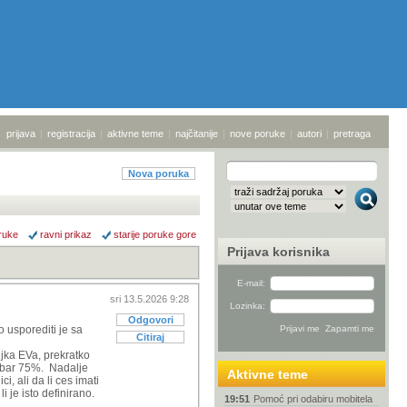
prijava
|
registracija
|
aktivne teme
|
najčitanije
|
nove poruke
|
autori
|
pretraga
Nova poruka
ruke
ravni prikaz
starije poruke gore
Prijava korisnika
E-mail:
sri 13.5.2026 9:28
Lozinka:
Odgovori
 usporediti je sa
Citiraj
oljka EVa, prekratko
a, bar 75%. Nadalje
Aktivne teme
i, ali da li ces imati
i je isto definirano.
19:51
Pomoć pri odabiru mobitela