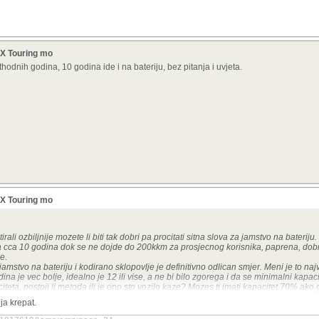
X Touring mo
hodnih godina, 10 godina ide i na bateriju, bez pitanja i uvjeta.
X Touring mo
ali ozbiljnije mozete li biti tak dobri pa procitati sitna slova za jamstvo na bateriju.
a cca 10 godina dok se ne dojde do 200kkm za prosjecnog korisnika, paprena, dobr
e.
z jamstvo na bateriju i kodirano sklopovlje je definitivno odlican smjer. Meni je to na
ina je vec bolje, idealno je 12 ili vise, a ne bi bilo zgorega i da se minimalni kapa
teta, postoji li metoda ili je ono sto vozilo kaze? Mozes ti imati kapacitet 70% ako
acitet 70% ako vozis 80 na sat na uzbrdici. Struje praznjenja u ocjeni kapaciteta nisu
ja krepat.
nirano. Bilo bi dobro znati.