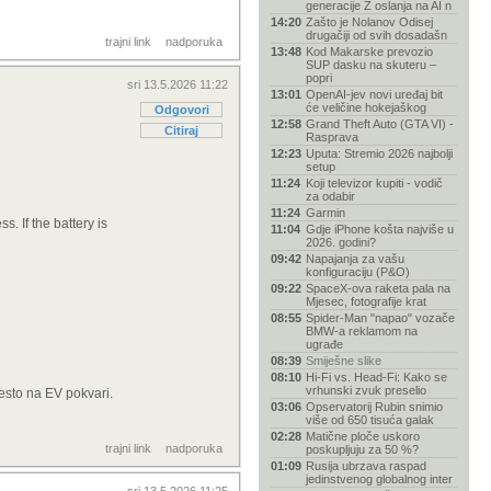
generacije Z oslanja na AI n
14:20
Zašto je Nolanov Odisej
drugačiji od svih dosadašn
trajni link
nadporuka
13:48
Kod Makarske prevozio
SUP dasku na skuteru –
popri
sri 13.5.2026 11:22
13:01
OpenAI-jev novi uređaj bit
će veličine hokejaškog
Odgovori
12:58
Grand Theft Auto (GTA VI) -
Citiraj
Rasprava
12:23
Uputa: Stremio 2026 najbolji
setup
11:24
Koji televizor kupiti - vodič
za odabir
11:24
Garmin
. If the battery is
11:04
Gdje iPhone košta najviše u
2026. godini?
09:42
Napajanja za vašu
konfiguraciju (P&O)
09:22
SpaceX-ova raketa pala na
Mjesec, fotografije krat
08:55
Spider-Man "napao" vozače
BMW-a reklamom na
ugrađe
08:39
Smiješne slike
08:10
Hi-Fi vs. Head-Fi: Kako se
vrhunski zvuk preselio
esto na EV pokvari.
03:06
Opservatorij Rubin snimio
više od 650 tisuća galak
02:28
Matične ploče uskoro
trajni link
nadporuka
poskupljuju za 50 %?
01:09
Rusija ubrzava raspad
jedinstvenog globalnog inter