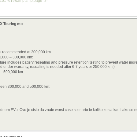
?t=1017619&amp;amp;page=24
X Touring mo
e is recommended at 200,000 km.
00,000 – 300,000 km:
ure includes battery resealing and pressure retention testing to prevent water ingress
d under warranty, resealing is needed after 6-7 years or 250,000 km.)
 – 500,000 km:
tween 300,000 and 500,000 km:
dnom EVu. Ovo je cisto da znate worst case scenario te koliko kosta kad i ako se n