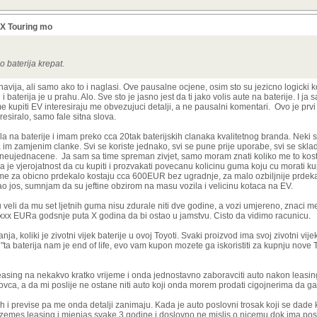
X Touring mo
o baterija krepat.
navija, ali samo ako to i naglasi. Ove pausalne ocjene, osim sto su jezicno logicki 
 baterija je u prahu. Alo. Sve sto je jasno jest da ti jako volis aute na baterije. I ja 
kupiti EV interesiraju me obvezujuci detalji, a ne pausalni komentari. Ovo je prvi
siralo, samo fale sitna slova.
la na baterije i imam preko cca 20tak baterijskih clanaka kvalitetnog branda. Neki 
im zamjenim clanke. Svi se koriste jednako, svi se pune prije uporabe, svi se skla
neujednacene. Ja sam sa time spreman zivjet, samo moram znati koliko me to kosta i
 je vjerojatnost da cu kupiti i prozvakati povecanu kolicinu guma koju cu morati kup
ume za obicno prdekalo kostaju cca 600EUR bez ugradnje, za malo ozbiljnije prdek
jos, sumnjam da su jeftine obzirom na masu vozila i velicinu kotaca na EV.
u veli da mu set ljetnih guma nisu zdurale niti dve godine, a vozi umjereno, znaci 
 xxx EURa godsnje puta X godina da bi ostao u jamstvu. Cisto da vidimo racunicu.
nja, koliki je zivotni vijek baterije u ovoj Toyoti. Svaki proizvod ima svoj zivotni vi
a baterija nam je end of life, evo vam kupon mozete ga iskoristiti za kupnju nove TO
easing na nekakvo kratko vrijeme i onda jednostavno zaboravciti auto nakon leasin
o novca, a da mi poslije ne ostane niti auto koji onda morem prodati cigojnerima da 
h i previse pa me onda detalji zanimaju. Kada je auto poslovni trosak koji se dade 
zemes leasing i mjenjas svake 3 godine i doslovno ne mislis o nicemu dok ima pos