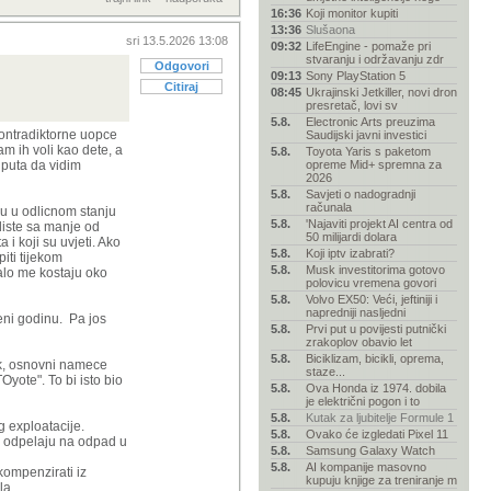
16:36
Koji monitor kupiti
13:36
Slušaona
sri 13.5.2026 13:08
09:32
LifeEngine - pomaže pri
stvaranju i održavanju zdr
Odgovori
09:13
Sony PlayStation 5
Citiraj
08:45
Ukrajinski Jetkiller, novi dron
presretač, lovi sv
5.8.
Electronic Arts preuzima
kontradiktorne uopce
Saudijski javni investici
sam ih voli kao dete, a
5.8.
Toyota Yaris s paketom
 puta da vidim
opreme Mid+ spremna za
2026
5.8.
Savjeti o nadogradnji
računala
su u odlicnom stanju
5.8.
'Najaviti projekt AI centra od
diste sa manje od
50 milijardi dolara
 koji su uvjeti. Ako
5.8.
Koji iptv izabrati?
iti tijekom
5.8.
Musk investitorima gotovo
alo me kostaju oko
polovicu vremena govori
5.8.
Volvo EX50: Veći, jeftiniji i
napredniji nasljedni
meni godinu. Pa jos
5.8.
Prvi put u povijesti putnički
zrakoplov obavio let
5.8.
Biciklizam, bicikli, oprema,
jek, osnovni namece
staze...
yote". To bi isto bio
5.8.
Ova Honda iz 1974. dobila
je električni pogon i to
5.8.
Kutak za ljubitelje Formule 1
g exploatacije.
5.8.
Ovako će izgledati Pixel 11
ga odpelaju na odpad u
5.8.
Samsung Galaxy Watch
5.8.
AI kompanije masovno
kompenzirati iz
kupuju knjige za treniranje m
la.