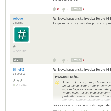
0
0
0
HVALA
robogo
Re: Nova karavanska izvedba Toyote bZ4
9 godina
Ako je suditi po Toyota Relax jamstvu iz pret
OFFLINE
1
0
0
Moj PC
HVALA
SimeKZ
Re: Nova karavanska izvedba Toyote bZ4
14 godina
My2Cents kaže...
Bravo za jamstvo, ako ga budete testir
OFFLINE
usput ako je cijena Relax jamstva z
usporediti je sa cijenom nove baterij
Toyota slusa, zastita investicije kro
prekratko jamstvo na bateriju. 10 god
bar 75%. Nadalje utvrdjivanje kapaci
na nizbrdici, ali da li ces imati kap
Prije ce se auto pretvorit u prah nego bateri
nemam pojma kako i da li je isto defi