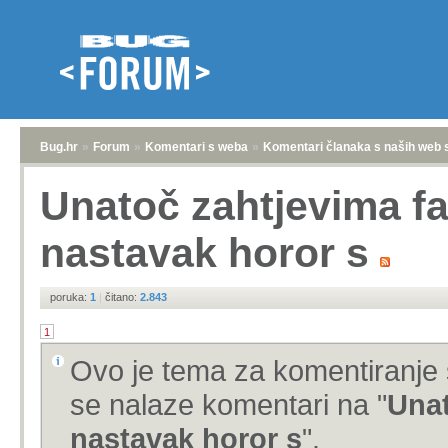
Bug.hr
»
Forum
»
Komentari s weba
»
Komentari članaka s naših web 
Unatoč zahtjevima fa
nastavak horor s
poruka:
1
|
čitano:
2.843
1
Ovo je tema za komentiranje 
se nalaze komentari na "
Unat
nastavak horor s
".