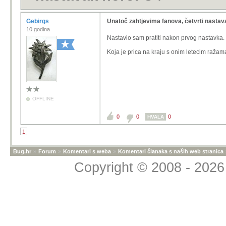
Gebirgs
Unatoč zahtjevima fanova, četvrti nastav
10 godina
Nastavio sam pratiti nakon prvog nastavka.
Koja je prica na kraju s onim letecim raža
OFFLINE
0
0
0
HVALA
1
Bug.hr
»
Forum
»
Komentari s weba
»
Komentari članaka s naših web stranica
Copyright © 2008 - 2026 