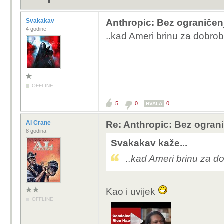
Svakakav
Anthropic: Bez ograničenj
4 godine
..kad Ameri brinu za dobrob
OFFLINE
5
0
0
HVALA
Al Crane
Re: Anthropic: Bez ograni
8 godina
Svakakav kaže...
..kad Ameri brinu za d
Kao i uvijek
OFFLINE