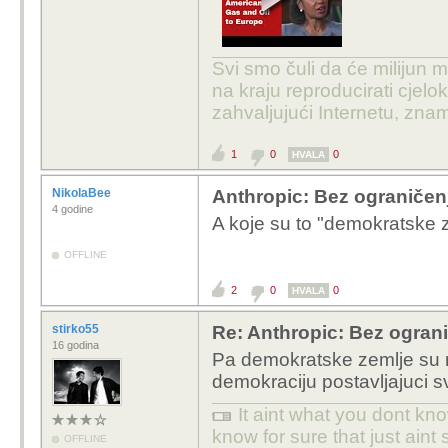
Svi smo čuli da će milijun m
na kraju reproducirati cje
zahvaljujući Internetu, znam
1
0
0
HVALA
NikolaBee
Anthropic: Bez ograničenj
4 godine
A koje su to "demokratske 
OFFLINE
2
0
0
HVALA
stirko55
Re: Anthropic: Bez ograni
16 godina
Pa demokratske zemlje su 
demokraciju postavljajuci sv
It aint what you dont kno
know for sure that just aint 
OFFLINE