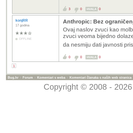
3
0
0
HVALA
konjRR
Anthropic: Bez ograničenj
17 godina
Ovaj naslov zvuci kao molb
zvuci veoma bijedno dolazec
OFFLINE
da nesmiju dati javnosti pris
0
0
0
HVALA
1
Bug.hr
»
Forum
»
Komentari s weba
»
Komentari članaka s naših web stranica
Copyright © 2008 - 2026 