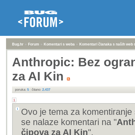
Bug.hr
»
Forum
»
Komentari s weba
»
Komentari članaka s naših web 
Anthropic: Bez ogran
za AI Kin
poruka:
5
|
čitano:
2.437
1
Ovo je tema za komentiranje 
se nalaze komentari na "
Anth
čipova za AI Kin
".