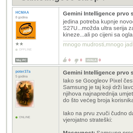
HCMAA
Gemini Intelligence prvo
8 godina
jedina potreba kupnje novo
S27U...možda ultra serija 
kineze...ali po cijeni sa og
mnogo mudrosti,mnogo jada..
OFFLINE
0
0
0
Moj PC
HVALA
poter37a
Gemini Intelligence prvo
5 godina
Iako se Googleov Pixel čes
Samsung je taj koji drži lav
njihova najnaprednija umjetn
do što većeg broja korisnika
Iako na prvu zvuči čudno da 
ONLINE
vjerojatno strateški:
Masovnost:
Samsung proda