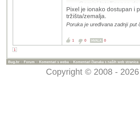
Gemini Intelligence dođ
Pixel je ionako dostupan i
moguće.
tržišta/zemalja.
Iako na prvu zvuči čudn
Poruka je uređivana zadnji put 
razlozi su vjerojatno st
1
0
0
HVALA
Masovnost:
Samsung p
1
Google želi da Gemini 
nego što Apple u potpun
Bug.hr
»
Forum
»
Komentari s weba
»
Komentari članaka s naših web stranica
Simbioza: Samsung kor
Copyright © 2008 - 2026 
Google dobiva ogromnu
treniranje tih istih mode
One UI 9 i Android 17
Spominjanje One UI 9 
radi o dubokoj integrac
o setu aplikacija. To z
jezgra sustava koja up
personalizacijom.