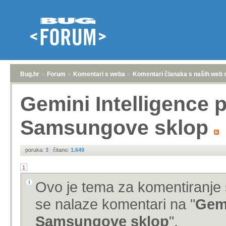
Bug.hr
»
Forum
»
Komentari s weba
»
Komentari članaka s naših web 
Gemini Intelligence p
Samsungove sklop
poruka:
3
|
čitano:
1.649
1
Ovo je tema za komentiranje 
se nalaze komentari na "
Gemi
Samsungove sklop
".