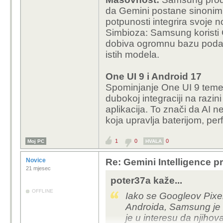
da Gemini postane sinonim 
potpunosti integrira svoje n
Simbioza: Samsung koristi
dobiva ogromnu bazu podatak
istih modela.
One UI 9 i Android 17
Spominjanje One UI 9 temel
dubokoj integraciji na razi
aplikacija. To znači da AI 
koja upravlja baterijom, pe
1
0
0
Moj PC
HVALA
Novice
Re: Gemini Intelligence 
21 mjesec
poter37a kaže...
OFFLINE
Iako se Googleov Pixe
Androida, Samsung je ta
je u interesu da njihova