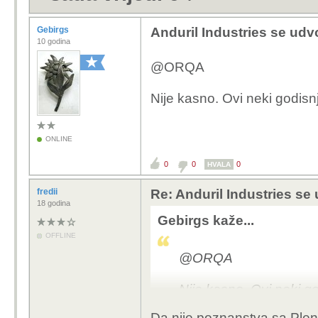
Gebirgs
Anduril Industries se udvo
10 godina
@ORQA
Nije kasno. Ovi neki godisn
ONLINE
0
0
0
HVALA
fredii
Re: Anduril Industries se 
18 godina
Gebirgs kaže...
OFFLINE
@ORQA
Nije kasno. Ovi neki g
puno veci.
Da nije poznanstva sa Plenk