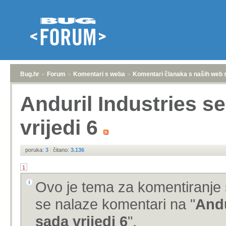
Bug.hr
»
Forum
»
Komentari s weba
»
Komentari članaka s naših web 
Anduril Industries s
vrijedi 6
poruka:
3
|
čitano:
3.136
1
Ovo je tema za komentiranje 
se nalaze komentari na "
Andu
sada vrijedi 6
".