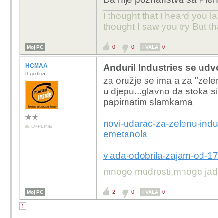
I thought that I heard you la
thought I saw you try But t
0
0
0
Moj PC
HVALA
HCMAA
Anduril Industries se udvo
8 godina
za oružje se ima a za "zele
u djepu...glavno da stoka 
papirnatim slamkama
novi-udarac-za-zelenu-indus
OFFLINE
emetanola
vlada-odobrila-zajam-od-17-
mnogo mudrosti,mnogo jada..
2
0
0
Moj PC
HVALA
1