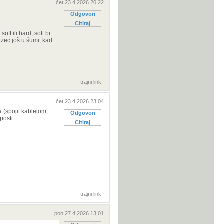
čet 23.4.2026 20:22
Odgovori
Citiraj
oft ili hard, soft bi
 zec još u šumi, kad
trajni link
čet 23.4.2026 23:04
 (spojit kablelom,
Odgovori
posti.
Citiraj
trajni link
pon 27.4.2026 13:01