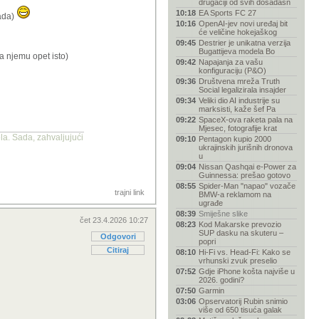
drugačiji od svih dosadašn
10:18
EA Sports FC 27
sada)
10:16
OpenAI-jev novi uređaj bit
će veličine hokejaškog
09:45
Destrier je unikatna verzija
Bugattijeva modela Bo
na njemu opet isto)
09:42
Napajanja za vašu
konfiguraciju (P&O)
09:36
Društvena mreža Truth
Social legalizirala insajder
09:34
Veliki dio AI industrije su
marksisti, kaže šef Pa
09:22
SpaceX-ova raketa pala na
Mjesec, fotografije krat
la. Sada, zahvaljujući
09:10
Pentagon kupio 2000
ukrajinskih jurišnih dronova
u
09:04
Nissan Qashqai e-Power za
Guinnessa: prešao gotovo
08:55
Spider-Man "napao" vozače
trajni link
BMW-a reklamom na
ugrađe
08:39
Smiješne slike
čet 23.4.2026 10:27
08:23
Kod Makarske prevozio
SUP dasku na skuteru –
Odgovori
popri
Citiraj
08:10
Hi-Fi vs. Head-Fi: Kako se
vrhunski zvuk preselio
07:52
Gdje iPhone košta najviše u
2026. godini?
07:50
Garmin
03:06
Opservatorij Rubin snimio
više od 650 tisuća galak