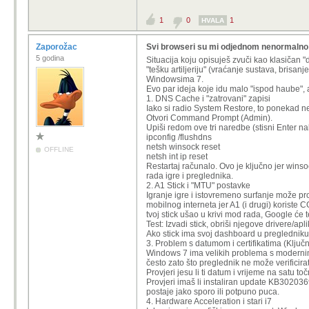
1
0
1
HVALA
Zaporožac
Svi browseri su mi odjednom nenormalno
5 godina
Situacija koju opisuješ zvuči kao klasičan "
"tešku artiljeriju" (vraćanje sustava, brisanj
Windowsima 7.
Evo par ideja koje idu malo "ispod haube", a
1. DNS Cache i "zatrovani" zapisi
Iako si radio System Restore, to ponekad ne 
Otvori Command Prompt (Admin).
Upiši redom ove tri naredbe (stisni Enter n
ipconfig /flushdns
netsh winsock reset
OFFLINE
netsh int ip reset
Restartaj računalo. Ovo je ključno jer win
rada igre i preglednika.
2. A1 Stick i "MTU" postavke
Igranje igre i istovremeno surfanje može pro
mobilnog interneta jer A1 (i drugi) koriste CG
tvoj stick ušao u krivi mod rada, Google će te
Test: Izvadi stick, obriši njegove drivere/apl
Ako stick ima svoj dashboard u pregledniku 
3. Problem s datumom i certifikatima (Ključ
Windows 7 ima velikih problema s modernim web
često zato što preglednik ne može verificirati
Provjeri jesu li ti datum i vrijeme na satu to
Provjeri imaš li instaliran update KB30203
postaje jako sporo ili potpuno puca.
4. Hardware Acceleration i stari i7