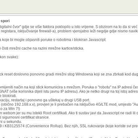
 spori
digitalni čvor" gdje se više faktora poklopilo u isto vrijeme. S obzirom na to da si v
e registara, isključivanje firewall-a), problem vjerojatno leži negdje gdje nismo navik
 koje bi mogle objasniti poruke o robotima i blokiran Javascript:
čisti mrežni cache na razini mrežne kartice/sticka.
akon svake):
sock reset doslovno ponovno gradi mrežni stog Windowsa koji se zna zbrkati kod du
mijeniti način na koji stick komunicira s mrežom. Poruka o "robotu" na IP adresi čes
NAT (više korisnika dijeli istu javnu IP adresu). Ako je netko drugi na toj istoj adresi 
 blokirati.
ikaciju, restartaj i ponovno ga uštekaj u drugi USB port.
(obično 192.168.x.x), provjeri je li prebačen na isključivo 4G/LTE mod, umjesto "Au
no za Win 7!)
om jer su mu istekli Root certifikati. Ako ti sustav javi da Javascript ne radi ili da
 sigurnosni certifikat stranice.
čni u sekundu.
69 i KB3125574 (Convenience Rollup). Bez njih, SSL rukovanje (koje koriste svi pre