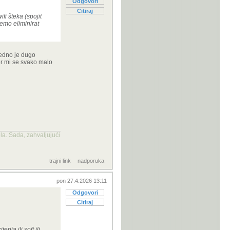
Odgovori
Citiraj
fi šteka (spojit
demo eliminirat
jedno je dugo
er mi se svako malo
la. Sada, zahvaljujući
trajni link
nadporuka
pon 27.4.2026 13:11
Odgovori
Citiraj
ija ili soft ili