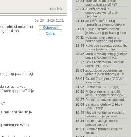
02:28
Matične ploče uskoro
poskupljuju za 50 %?
trajni link
02:23
AI drži američko
gospodarstvo, ali to je
njegova n
čet 23.4.2026 11:51
01:19
Je li više došao kraj
fantazije „svi-mogu-biti-pro
eć odradio standardnu
Odgovori
01:09
Rusija ubrzava raspad
li gledati na
jedinstvenog globalnog inter
Citiraj
00:11
Policajac prerušen u grm
hvatao vozače koji korist
23:45
Kako bez recepta postati dr.
House (ovisnik o lije
23:42
Varta u stečaju zbog gubitka
posla s Appleom i odb
23:27
Links reklamacija - vanjski
servis MR servis
23:03
Zoox dobio odobrenje za
gotrajnog paralelnog
komercijalnu robotaksi usl
22:04
Grand Theft Auto (GTA VI) -
Rasprava
to se javlja kod
21:02
Fantastika i SF (knjige)
"radio gluposti" ili je
20:52
Priče o elementima #30:
kisik – zagonetni sastojak
20:27
Pomoć pri odabiru mobitela
to".
20:08
Samsung Galaxy Z Flip /
Fold 8 serija
 "nisi online", to je
19:45
Može li korištenje mobitela
tijekom punjenja oštet
18:30
Popusti, akcije i dobre
ponude za igre
glednici) na Win 7
18:03
Pucanje foruma i login na
forum