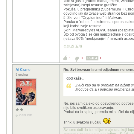
Iako si gasio grafički management, Windows 
zahtjevna) iscrpi resurse grafičke.
Pokušaj u pregledniku (Supermium ili Chrome)
dovoljno jak da žvače web stranice bez pom
5. Skriveni "Cryptominer" ili Malware
Poruka o "robotu" i ekstremna sporost nakon 
koji koristi tvoje resurse.
Skini Malwarebytes ADWCleaner (besplatan je
Što od ovoga ti se čini najizglednije s obz
rješava 90% "neobjašnjivih" mrežnih uspor
合気道 五段
1
0
1
HVALA
Al Crane
Re: Svi browseri su mi odjednom nenorma
8 godina
gpd kaže...
Zvuči kao da je problem na nižem slo
Moguće da si i potrošio promet pa su 
Ne, još sam daleko od dozvoljenog potrošen
nije bilo ovolikom usporavanju.
Probat ću to s ping, premda mi se čini da nij
OFFLINE
Thnx, u svakom slučaju.
Svi smo čuli da će milijun majmuna koji lup