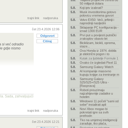
5.8.
'Najaviti projekt AI centra od
50 milijardi dolara
5.8.
Koji iptv izabrati?
5.8.
Musk investitorima gotovo
polovicu vremena govori
trajni link
nadporuka
5.8.
Volvo EX50: Veći, jeftiniji i
napredniji nasljedni
5.8.
Sklapanje PC konfiguracija -
čet 23.4.2026 12:06
iznad 1300 EUR
5.8.
Prvi put u povijesti putnički
Odgovori
zrakoplov obavio let
Citiraj
5.8.
Biciklizam, bicikli, oprema,
a si već odradio
staze...
dje gdje nismo
5.8.
Ova Honda iz 1974. dobila
je električni pogon i to
5.8.
Kutak za ljubitelje Formule 1
5.8.
Ovako će izgledati Pixel 11
5.8.
Samsung Galaxy Watch
5.8.
AI kompanije masovno
kupuju knjige za treniranje m
5.8.
Samsung Galaxy
S25/S25+/S25 Ultra -
[Rasprava]
 kod dugotrajnog
5.8.
Roboti preuzimaju
najzahtjevnije zadatke u
la. Sada, zahvaljujući
hotelim
resi često se
5.8.
Windowsi 11 počeli "sami od
 na toj istoj adresi
sebe" instalirati apli
5.8.
Novi Xbox mogao bi
trajni link
nadporuka
pokretati igre sa svih
prethodn
sto "Auto".
5.8.
Tko na umjetnoj inteligenciji
čet 23.4.2026 12:21
zarađuje, tko plaća,
di ili da "nisi
5.8.
Pozivnice za privatne