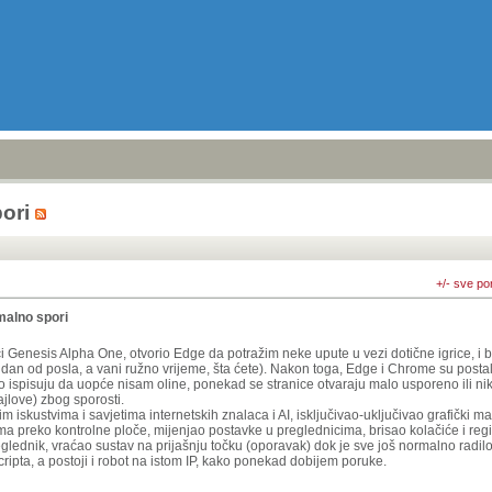
ori
+/- sve po
malno spori
i Genesis Alpha One, otvorio Edge da potražim neke upute u vezi dotične igrice, i 
an dan od posla, a vani ružno vrijeme, šta ćete). Nakon toga, Edge i Chrome su post
 ispisuju da uopće nisam oline, ponekad se stranice otvaraju malo usporeno ili ni
fajlove) zbog sporosti.
 iskustvima i savjetima internetskih znalaca i AI, isključivao-uključivao grafički m
a preko kontrolne ploče, mijenjao postavke u preglednicima, brisao kolačiće i regi
eglednik, vraćao sustav na prijašnju točku (oporavak) dok je sve još normalno radilo
ipta, a postoji i robot na istom IP, kako ponekad dobijem poruke.