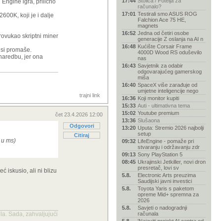
17:44
Stolica / Fotelja za
Engine igra, prilično
računalo?
17:01
Testirali smo ASUS ROG
600K, koji je i dalje
Falchion Ace 75 HE,
magnets
16:52
Jedna od četiri osobe
provukao skriptni miner
generacije Z oslanja na AI n
16:48
Kućište Corsair Frame
usi promaše.
4000D Wood RS oduševilo
 naredbu, jer ona
nas
16:43
Savjetnik za odabir
odgovarajućeg gamerskog
miša
16:40
SpaceX više zarađuje od
umjetne inteligencije nego
trajni link
16:36
Koji monitor kupiti
15:33
Auti - ultimativna tema
15:02
Youtube premium
čet 23.4.2026 12:00
13:36
Slušaona
Odgovori
13:20
Uputa: Stremio 2026 najbolji
setup
Citiraj
e u ms)
09:32
LifeEngine - pomaže pri
stvaranju i održavanju zdr
09:13
Sony PlayStation 5
08:45
Ukrajinski Jetkiller, novi dron
presretač, lovi sv
iskusio, ali ni blizu
5.8.
Electronic Arts preuzima
Saudijski javni investici
5.8.
Toyota Yaris s paketom
opreme Mid+ spremna za
2026
5.8.
Savjeti o nadogradnji
la. Sada, zahvaljujući
računala