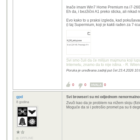
Inače imam Win7 Home Premium na i7-2600K 
Eh da, i bezžični A1 preko sticka, ali nikad 
Evo kako to u praksi izgleda, kad pokušavam n
(i taj Supermium, koji je kakti rađen za 7-ic
Svi smo čuli da će milijun majmuna koji lup
Internetu, znamo da to nije istina. - R. Wile
Poruka je uređivana zadnji put čet 23.4.2026 10:
0
0
0
HVALA
gpd
Svi browseri su mi odjednom nenormalno
8 godina
Zvuči kao da je problem na nižem sloju (fizi
Moguće da si i potrošio promet pa su ti degr
OFFLINE