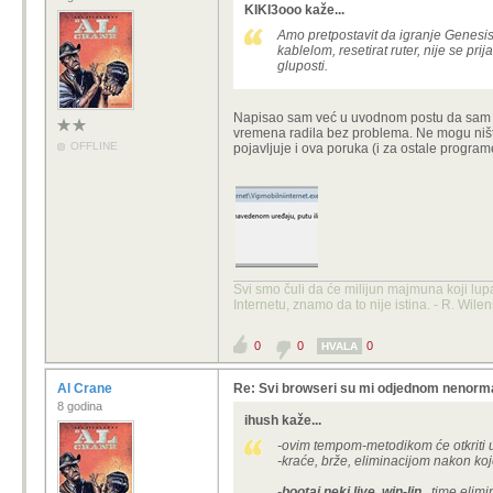
KIKI3ooo kaže...
Amo pretpostavit da igranje
Genesis 
kablelom, resetirat ruter, nije se pr
gluposti.
Napisao sam već u uvodnom postu da sam pro
vremena radila bez problema. Ne mogu ništa
OFFLINE
pojavljuje i ova poruka (i za ostale program
Svi smo čuli da će milijun majmuna koji lup
Internetu, znamo da to nije istina. - R. Wile
0
0
0
HVALA
Al Crane
Re: Svi browseri su mi odjednom nenorma
8 godina
ihush kaže...
-ovim tempom-metodikom će otkriti uz
-kraće, brže, eliminacijom nakon koje
-
bootaj neki live, win-lin
.. time elimi