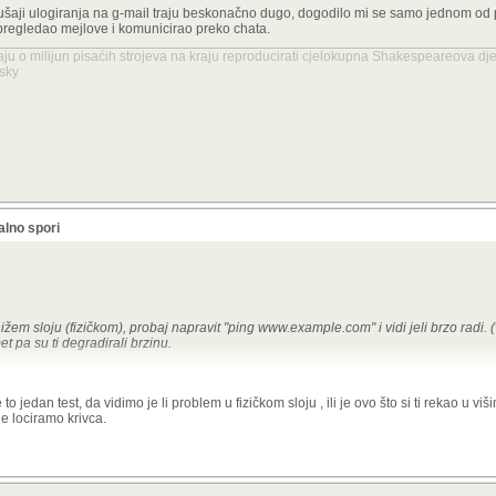
k ne može verificirati sigurnosni certifikat stranice.
ušaji ulogiranja na g-mail traju beskonačno dugo, dogodilo mi se samo jednom od 
 satu točni u sekundu.
 pregledao mejlove i komunicirao preko chata.
KB3020369 i KB3125574 (Convenience Rollup). Bez njih, SSL rukovanje (koje koriste 
uno puca.
aju o milijun pisaćih strojeva na kraju reproducirati cjelokupna Shakespeareova dje
nsky
Windows 7 se ponekad "zakači" na krivi driver nakon što igra (Genesis Alpha One 
se grafičke.
 Chrome) isključiti "Hardware Acceleration" u postavkama. To će prebaciti teret na
 web stranice bez pomoći grafičke.
e
t nakon sati igranja mogu ukazivati na to da se uz igru (ili kroz Edge dok si tražio
se.
atan je i mali). On je specijaliziran baš za ove "browser" probleme koje klasični 
je s obzirom na to što si već probao? Posebno me zanima jesi li probao netsh winsoc
lno spori
" mrežnih usporavanja na Win 7.
žem sloju (fizičkom), probaj napravit "ping www.example.com" i vidi jeli brzo radi. 
t pa su ti degradirali brzinu.
potrošenog prometa, premda sam prije s nižom pretplatom/kašnjenjem uplate takvu 
jedan test, da vidimo je li problem u fizičkom sloju , ili je ovo što si ti rekao u viš
avanju.
e lociramo krivca.
i da nije u tome problem jer je signal još jači nego prije.