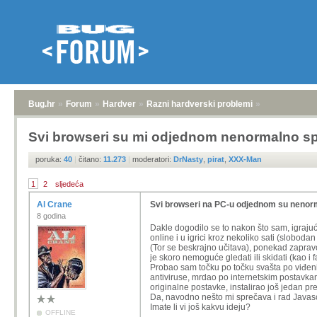
Bug.hr
»
Forum
»
Hardver
»
Razni hardverski problemi
»
Svi browseri su mi odjednom nenormalno sp
poruka:
40
|
čitano:
11.273
|
moderatori:
DrNasty
,
pirat
,
XXX-Man
1
2
sljedeća
Al Crane
Svi browseri na PC-u odjednom su nenor
8 godina
Dakle dogodilo se to nakon što sam, igrajuć
online i u igrici kroz nekoliko sati (slobod
(Tor se beskrajno učitava), ponekad zapravo
je skoro nemoguće gledati ili skidati (kao i 
Probao sam točku po točku svašta po viđenim
antiviruse, mrdao po internetskim postavkam
originalne postavke, instalirao još jedan pr
Da, navodno nešto mi sprečava i rad Javascr
Imate li vi još kakvu ideju?
OFFLINE