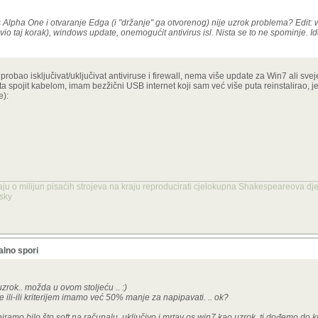
Alpha One i otvaranje Edga (i "držanje" ga otvorenog) nije uzrok problema? Edit: wi
ijavio taj korak), windows update, onemogućit antivirus isl. Nista se to ne spominje. I
bao isključivat/uključivat antiviruse i firewall, nema više update za Win7 ali sve
 spojit kabelom, imam bezžični USB internet koji sam već više puta reinstalirao, j
e):
aju o milijun pisaćih strojeva na kraju reproducirati cjelokupna Shakespeareova dje
nsky
lno spori
rok.. možda u ovom stoljeću .. :)
 ili-ili kriterijem imamo već 50% manje za napipavati. .. ok?
niramo bilo što soft na računalu, uključivo i mrtav os win7 kao uzrok, tj dođemo do kriter