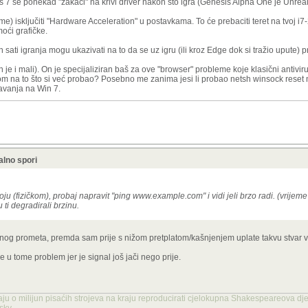
7 se ponekad "zakači" na krivi driver nakon što igra (Genesis Alpha One je Unreal 
 isključiti "Hardware Acceleration" u postavkama. To će prebaciti teret na tvoj i7-2
oći grafičke.
sati igranja mogu ukazivati na to da se uz igru (ili kroz Edge dok si tražio upute) 
 i mali). On je specijaliziran baš za ove "browser" probleme koje klasični antivir
irom na to što si već probao? Posebno me zanima jesi li probao netsh winsock reset
avanja na Win 7.
lno spori
ju (fizičkom), probaj napravit "ping www.example.com" i vidi jeli brzo radi. (vrijem
ti degradirali brzinu.
og prometa, premda sam prije s nižom pretplatom/kašnjenjem uplate takvu stvar već 
e u tome problem jer je signal još jači nego prije.
aju o milijun pisaćih strojeva na kraju reproducirati cjelokupna Shakespeareova dje