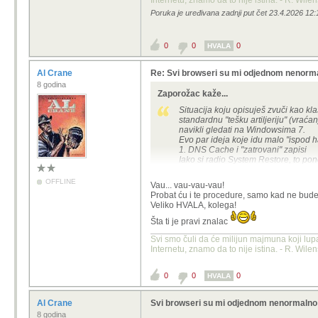
Internetu, znamo da to nije istina. - R. Wile
Poruka je uređivana zadnji put čet 23.4.2026 12:
0
0
0
HVALA
Al Crane
Re: Svi browseri su mi odjednom nenorma
8 godina
Zaporožac kaže...
Situacija koju opisuješ zvuči kao kla
standardnu "tešku artiljeriju" (vraća
navikli gledati na Windowsima 7.
Evo par ideja koje idu malo "ispod h
1. DNS Cache i "zatrovani" zapisi
Iako si radio System Restore, to pon
Otvori Command Prompt (Admin).
Upiši redom ove tri naredbe (stisni 
OFFLINE
Vau... vau-vau-vau!
ipconfig /flushdns
Probat ću i te procedure, samo kad ne bud
netsh winsock reset
Veliko HVALA, kolega!
netsh int ip reset
Restartaj računalo. Ovo je ključno 
Šta ti je pravi znalac
paralelnog rada igre i preglednika.
Svi smo čuli da će milijun majmuna koji lup
2. A1 Stick i "MTU" postavke
Internetu, znamo da to nije istina. - R. Wile
Igranje igre i istovremeno surfanje 
javlja kod mobilnog interneta jer A1 (
"radio gluposti" ili je tvoj stick ušao
0
0
0
HVALA
Test: Izvadi stick, obriši njegove dri
Ako stick ima svoj dashboard u pregl
3. Problem s datumom i certifikatima
Al Crane
Svi browseri su mi odjednom nenormalno
Windows 7 ima velikih problema s mode
8 godina