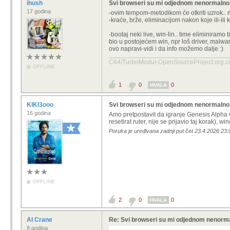
ihush
Svi browseri su mi odjednom nenormalno
17 godina
-ovim tempom-metodikom će otkriti uzrok.. m
-kraće, brže, eliminacijom nakon koje ili-il
-bootaj neki live, win-lin.. time eliminiramo b
bio u postojećem win, npr loš driver, malwar
ovo napravi-vidi i da info možemo dalje :)
C64/TurboModul-OpenSourcePro
OFFLINE
1
0
0
HVALA
KIKI3ooo
Svi browseri su mi odjednom nenormalno
16 godina
Amo pretpostavit da igranje
Genesis Alpha O
resetirat ruter, nije se prijavio taj korak), 
Poruka je uređivana zadnji put čet 23.4.2026 23:
OFFLINE
2
0
0
HVALA
Al Crane
Re: Svi browseri su mi odjednom nenorma
8 godina