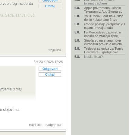
Odgovori
prvobitnog incidenta
torrent trackere
Citiraj
5.8.
Apple privremeno uklonio
svi preglednici)
Telegram iz App Storea zb
la. Sada, zahvaljujući
5.8.
YouTubeov udar na AI slop
donio kolateralne žrtve
je Unreal Engine
5.8.
iPhone postaje pretplata: je li
najam uređaja budu
 tvoj i7-2600K,
5.8.
I u Mercedesu zaokret: u
kabinu se vraćaju tipke,
5.8.
Stupila su na snagu nova
 upute) provukao
europska pravila o umjetn
5.8.
Trideset svjećica za Tom's
trajni link
antivirusi
Hardware (i groblje oko
5.8.
Nosite li sat?
k reset naredbu,
čet 23.4.2026 12:28
Odgovori
Citiraj
(vrijeme u ms)
stvar već iskusio,
im slojevima.
trajni link
nadporuka