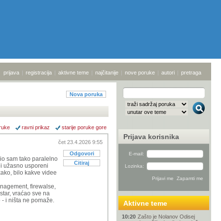
prijava
|
registracija
|
aktivne teme
|
najčitanije
|
nove poruke
|
autori
|
pretraga
Nova poruka
ruke
ravni prikaz
starije poruke gore
Prijava korisnika
čet 23.4.2026 9:55
Odgovori
E-mail:
bio sam tako paralelno
Citiraj
ali užasno usporeni
Lozinka:
kako, bilo kakve videe
anagement, firewalse,
star, vraćao sve na
 - i ništa ne pomaže.
Aktivne teme
10:20
Zašto je Nolanov Odisej