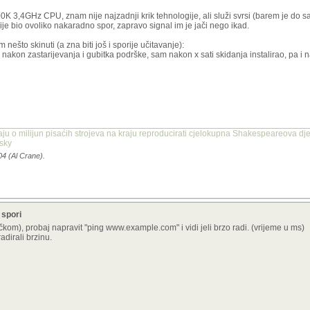
3,4GHz CPU, znam nije najzadnji krik tehnologije, ali služi svrsi (barem je do 
nije bio ovoliko nakaradno spor, zapravo signal im je jači nego ikad.
ešto skinuti (a zna biti još i sporije učitavanje):
u nakon zastarijevanja i gubitka podrške, sam nakon x sati skidanja instalirao, pa i 
aju o milijun pisaćih strojeva na kraju reproducirati cjelokupna Shakespeareova dje
nsky
04 (Al Crane).
 spori
čkom), probaj napravit "ping www.example.com" i vidi jeli brzo radi. (vrijeme u ms)
adirali brzinu.