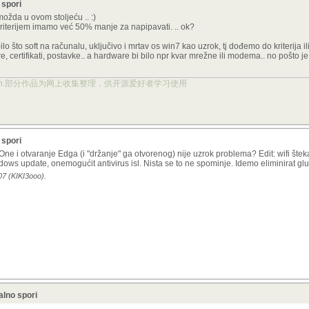
 spori
ožda u ovom stoljeću .. :)
i kriterijem imamo već 50% manje za napipavati. .. ok?
ilo što soft na računalu, uključivo i mrtav os win7 kao uzrok, tj dođemo do kriterija ili s
e, certifikati, postavke.. a hardware bi bilo npr kvar mrežne ili modema.. no pošto je
ject.org.cn.部分作品为网上收集整理，供开源爱好者学习使用
 spori
ne i otvaranje Edga (i "držanje" ga otvorenog) nije uzrok problema? Edit: wifi šteka
windows update, onemogućit antivirus isl. Nista se to ne spominje. Idemo eliminirat glu
07 (KIKI3ooo).
lno spori