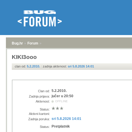
Bug.hr
»
Forum
»
KIKI3ooo
clan od:
5.2.2010.
|
zadnja aktivnost:
sri 5.8.2026 14:01
5.2.2010.
Clan od:
jučer u 20:50
Zadnja prijava:
Aktivnost:
OFFLINE
Status:
Aktivni kartoni:
sri 5.8.2026 14:01
Zadnja poruka:
Pretplatnik
Status: