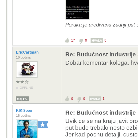
Poruka je uređivana zadnji put 
17
0
5
HVALA
EricCartman
Re: Budućnost industrije
10 godina
Dobar komentar kolega, hva
OFFLINE
0
0
1
Moj PC
HVALA
KIKI3ooo
Re: Budućnost industrije
16 godina
Uvik ce se na kraju javit prof
put bude trebalo nesto ozbiljn
Jer kad pocnu detalji, custo