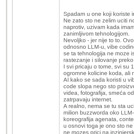
Spadam u one koji koriste int
Ne zato sto ne zelim uciti n
naprotiv, uzivam kada imam 
zanimljivom tehnologijom.
Nevoljko - jer nije to to. Ov
odnosno LLM-u, vibe coding
se ta tehnologija ne moze isk
rastezanje i silovanje prek
I svi pricaju o tome, svi su 
ogromne kolicine koda, ali n
AI kako se sada koristi u vi
code slopa nego sto proizvo
videa, fotografija, smeća o
zatrpavaju internet.
A realno, nema se tu sta uci
milion buzzworda oko LLM-a
koreografija agenata, conte
u osnovi toga je ono sto ne 
ne mozes prici na inzinjersk