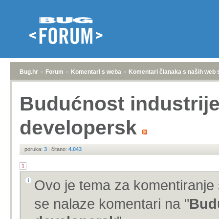
Bug.hr
»
Forum
»
Komentari s weba
»
Komentari članaka s naših web 
Budućnost industrij
developersk
poruka:
3
|
čitano:
4.043
1
Ovo je tema za komentiranje 
se nalaze komentari na "
Budu