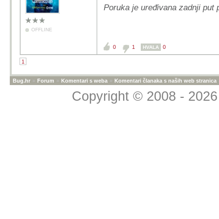
Poruka je uređivana zadnji put 
OFFLINE
0
1
0
HVALA
1
Bug.hr
»
Forum
»
Komentari s weba
»
Komentari članaka s naših web stranica
Copyright © 2008 - 2026 