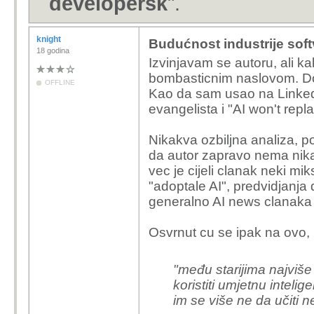
developersk
".
knight
Budućnost industrije sof
18 godina
Izvinjavam se autoru, ali 
bombasticnim naslovom. Dos
OFFLINE
Kao da sam usao na LinkedIn
evangelista i "AI won't repla
Nikakva ozbiljna analiza, po
da autor zapravo nema nikak
vec je cijeli clanak neki m
"adoptale AI", predvidjanja
generalno AI news clanaka i
Osvrnut cu se ipak na ovo,
"među starijima najviše
koristiti umjetnu inteligen
im se više ne da učiti n