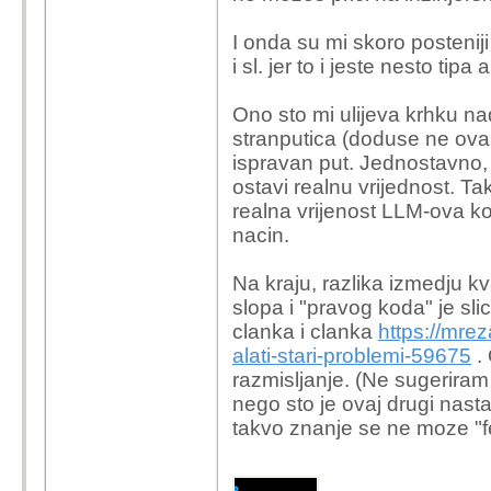
I onda su mi skoro posteniji 
i sl. jer to i jeste nesto tip
Ono sto mi ulijeva krhku nad
stranputica (doduse ne ovako 
ispravan put. Jednostavno, v
ostavi realnu vrijednost. T
realna vrijenost LLM-ova k
nacin.
Na kraju, razlika izmedju kv
slopa i "pravog koda" je slic
clanka i clanka
https://mre
alati-stari-problemi-59675
. 
razmisljanje. (Ne sugeriram 
nego sto je ovaj drugi nasta
takvo znanje se ne moze "fe