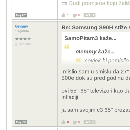
Budi promjena koju želiš 
1
0
0
Moj PC
HVALA
Gemmy
Re: Samsung S90H stiže 
18 godina
SamoPitam3 kaže...
OFFLINE
Gemmy kaže...
covjek bi pomislio 
vremenom, a oni i
mislio sam u smislu da 27" 
500e dok su pred godinu da
Sve trenutno ide gore 
Jos samo da i place prat
ovi 55"-65" televizori kao 
inflaciji
ja sam svojim c3 65" prezad
0
0
0
Moj PC
HVALA