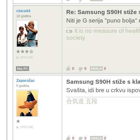
cinco44
Re: Samsung S90H stiže 
18 godina
Niti je G serija "puno bolja" ni
It is no measure of healt
society
OFFLINE
0
0
0
Moj PC
HVALA
Zaporožac
Samsung S90H stiže s kl
5 godina
Svašta, idi bre u crkvu ispo
合気道 五段
OFFLINE
0
0
0
HVALA