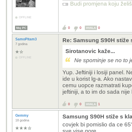
Budi promjena koju želiš 
OFFLINE
0
0
0
Moj PC
HVALA
SamoPitam3
Re: Samsung S90H stiže 
7 godina
Sirotanovic kaže...
OFFLINE
Ne spominje se no to 
Yup. Jeftiniji i losiji pane
ide u korist lg-a. Ako nast
cemu uopce razmatrati kupo
jeftiniji, a to im do sada nije
0
0
1
HVALA
Gemmy
Samsung S90H stiže s kl
18 godina
covjek bi pomislio da ce 65"
sve vise gore