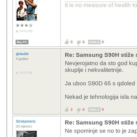
It is no measure of health t
OFFLINE
0
0
0
Moj PC
HVALA
gnautix
Re: Samsung S90H stiže 
4 godine
Nevjerojatno da sto god ku
skuplje i nekvalitetnije.
OFFLINE
Ja uboo S90D 65 s qdoled p
Nekad je tehnologija isla na
2
0
0
HVALA
Sirotanovic
Re: Samsung S90H stiže 
20 mjeseci
Ne spominje se no to je za