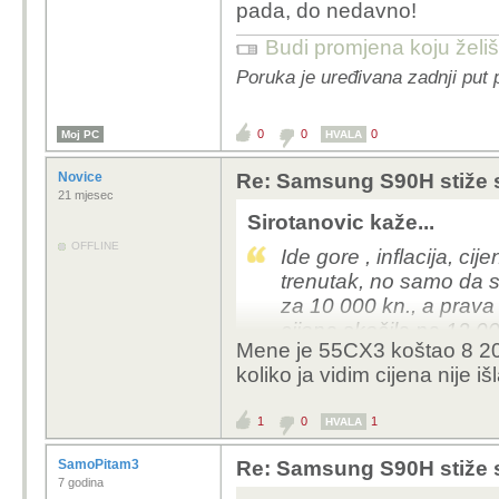
pada, do nedavno!
Budi promjena koju želiš 
Poruka je uređivana zadnji put 
0
0
0
Moj PC
HVALA
Novice
Re: Samsung S90H stiže 
21 mjesec
Sirotanovic kaže...
OFFLINE
Ide gore , inflacija, cij
trenutak, no samo da 
za 10 000 kn., a prava 
cijena skočila na 12 0
Mene je 55CX3 koštao 8 20
Te smo narednih godin
koliko ja vidim cijena nije 
zapravo pada, do ned
1
0
1
HVALA
SamoPitam3
Re: Samsung S90H stiže 
7 godina