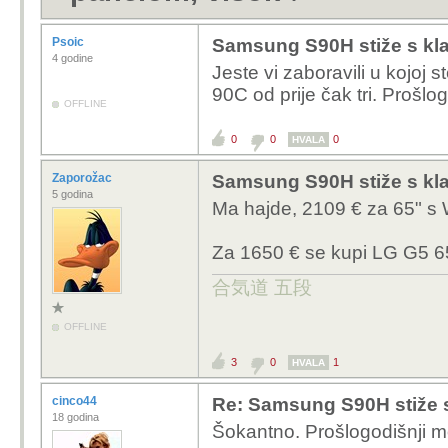
Psoic
Samsung S90H stiže s kl
4 godine
Jeste vi zaboravili u kojoj 
90C od prije čak tri. Prošlo
OFFLINE
0
0
0
HVALA
Zaporožac
Samsung S90H stiže s kl
5 godina
Ma hajde, 2109 € za 65" s
Za 1650 € se kupi LG G5 6
合気道 五段
OFFLINE
3
0
1
HVALA
cinco44
Re: Samsung S90H stiže 
18 godina
Šokantno. Prošlogodišnji mo