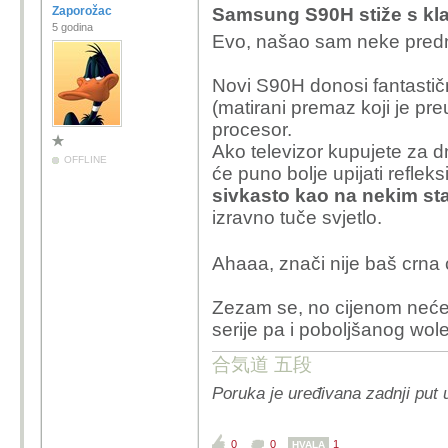
Zaporožac
Samsung S90H stiže s kl
5 godina
Evo, našao sam neke pred
Novi S90H donosi fantastičn
(matirani premaz koji je pr
procesor.
Ako televizor kupujete za d
OFFLINE
će puno bolje upijati refleks
sivkasto kao na nekim s
izravno tuče svjetlo.
Ahaaa, znači nije baš crna 
Zezam se, no cijenom neće
serije pa i poboljšanog wole
合気道 五段
Poruka je uređivana zadnji put 
0
0
1
HVALA