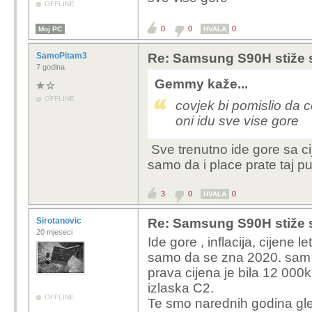
OFFLINE
0
0
0
Moj PC
HVALA
SamoPitam3
Re: Samsung S90H stiže 
7 godina
Gemmy kaže...
OFFLINE
covjek bi pomislio da c
oni idu sve vise gore
Sve trenutno ide gore sa c
samo da i place prate taj put
3
0
0
HVALA
Sirotanovic
Re: Samsung S90H stiže 
20 mjeseci
Ide gore , inflacija, cijene l
samo da se zna 2020. sam n
prava cijena je bila 12 000k
izlaska C2.
OFFLINE
Te smo narednih godina gl