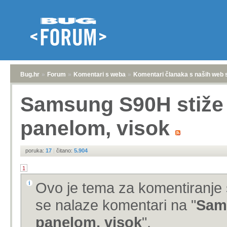
Bug.hr
»
Forum
»
Komentari s weba
»
Komentari članaka s naših web 
Samsung S90H stiže
panelom, visok
poruka:
17
|
čitano:
5.904
1
Ovo je tema za komentiranje 
se nalaze komentari na "
Sam
panelom, visok
".