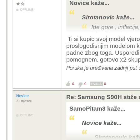
Novice kaže...
OFFLINE
Sirotanovic kaže...
Ide gore , inflacija
iskorištavaju tre
Ti si kupio svoj model vjero
akciji kupio LG 55
proslogodisnjim modelom ko
12 000kn.! Zatim j
padne zbog toga. Usporedi ga
izlaska C2.
pomognem, gotovo x2 skupl
Te smo narednih 
Poruka je uređivana zadnji put
u zapravo pada, 
Mene je 55CX3 koštao 
0
0
0
HVALA
Tako da, koliko ja vidi
slučaju
Novice
Re: Samsung S90H stiže 
21 mjesec
SamoPitam3 kaže...
OFFLINE
Novice kaže...
Sirotanovic kaže