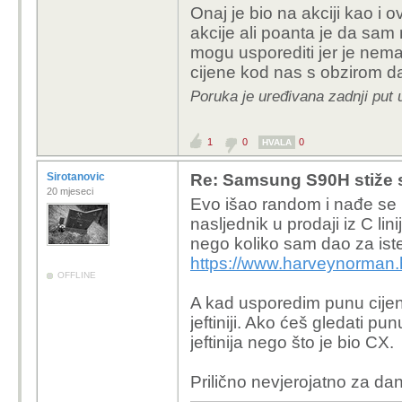
Onaj je bio na akciji kao i
Ide gore , infl
akcije ali poanta je da sam 
iskorištavaju
mogu usporediti jer je nem
sam na akciji
cijene kod nas s obzirom da 
prava cijena j
Poruka je uređivana zadnji put 
skočila na 12
Te smo nared
OLED-u zapr
1
0
0
HVALA
Mene je 55CX3 ko
Sirotanovic
Re: Samsung S90H stiže 
20 mjeseci
toga. Tako da, koli
Evo išao random i nađe se L
konkretnom sluča
nasljednik u prodaji iz C lin
nego koliko sam dao za ist
Ti si kupio svoj model 
https://www.harveynorman.
sa proslogodisnjim mod
OFFLINE
cijena mu padne zbog t
A kad usporedim punu cije
Ili da ti pomognem, go
jeftiniji. Ako ćeš gledati p
jeftinija nego što je bio CX.
Prilično nevjerojatno za da