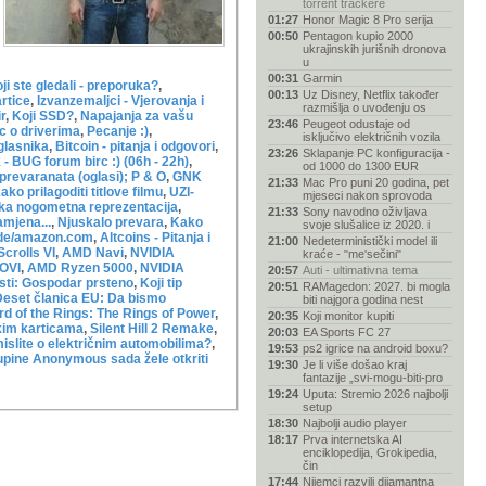
torrent trackere
01:27
Honor Magic 8 Pro serija
00:50
Pentagon kupio 2000
ukrajinskih jurišnih dronova
u
00:31
Garmin
oji ste gledali - preporuka?
,
00:13
Uz Disney, Netflix također
artice
,
Izvanzemaljci - Vjerovanja i
razmišlja o uvođenju os
r
,
Koji SSD?
,
Napajanja za vašu
23:46
Peugeot odustaje od
c o driverima
,
Pecanje :)
,
isključivo električnih vozila
glasnika
,
Bitcoin - pitanja i odgovori
,
23:26
Sklapanje PC konfiguracija -
 - BUG forum birc :) (06h - 22h)
,
od 1000 do 1300 EUR
 prevaranata (oglasi); P & O
,
GNK
21:33
Mac Pro puni 20 godina, pet
ako prilagoditi titlove filmu
,
UZI-
mjeseci nakon sprovoda
ka nogometna reprezentacija
,
21:33
Sony navodno oživljava
amjena...
,
Njuskalo prevara
,
Kako
svoje slušalice iz 2020. i
de/amazon.com
,
Altcoins - Pitanja i
21:00
Nedeterministički model ili
Scrolls VI
,
AMD Navi
,
NVIDIA
kraće - "me'sečini"
OVI
,
AMD Ryzen 5000
,
NVIDIA
20:57
Auti - ultimativna tema
esti: Gospodar prsteno
,
Koji tip
20:51
RAMagedon: 2027. bi mogla
Deset članica EU: Da bismo
biti najgora godina nest
rd of the Rings: The Rings of Power
,
20:35
Koji monitor kupiti
kim karticama
,
Silent Hill 2 Remake
,
20:03
EA Sports FC 27
islite o električnim automobilima?
,
19:53
ps2 igrice na android boxu?
kupine Anonymous sada žele otkriti
19:30
Je li više došao kraj
fantazije „svi-mogu-biti-pro
19:24
Uputa: Stremio 2026 najbolji
setup
18:30
Najbolji audio player
18:17
Prva internetska AI
enciklopedija, Grokipedia,
čin
17:44
Nijemci razvili dijamantna