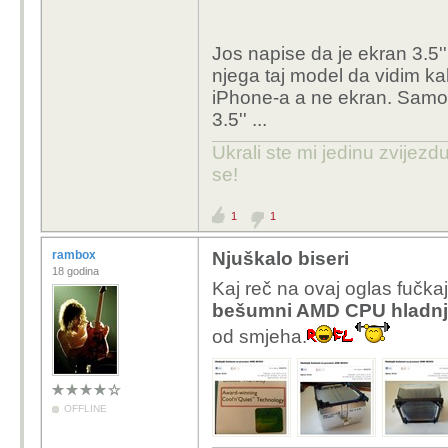
Jos napise da je ekran 3.5''
njega taj model da vidim ka
iPhone-a a ne ekran. Samo m
3.5'' ...
Ukrali ste mi jedinu zvijez
se!
1
1
rambox
Njuškalo biseri
18 godina
Kaj reč na ovaj oglas fučkaj
bešumni AMD CPU hladnja
od smjeha.
OFFLINE