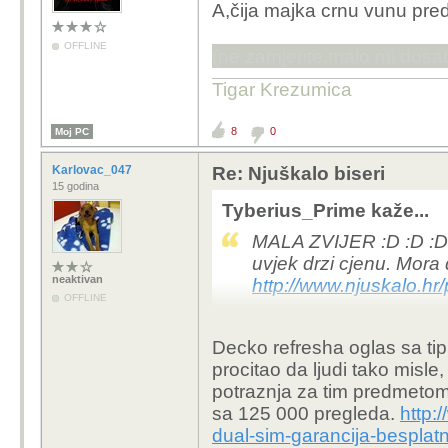
A,čija majka crnu vunu pre
OFFLINE
(ne zamjerite,malo mi dosa
Tigar Krezumica
8
0
Moj PC
Karlovac_047
Re: Njuškalo biseri
15 godina
Tyberius_Prime kaže...
MALA ZVIJER :D :D :D :
uvjek drzi cjenu. Mora d
neaktivan
http://www.njuskalo.hr
OFFLINE
Decko refresha oglas sa ti
procitao da ljudi tako misle
potraznja za tim predmeto
sa 125 000 pregleda.
http:
dual-sim-garancija-bespla