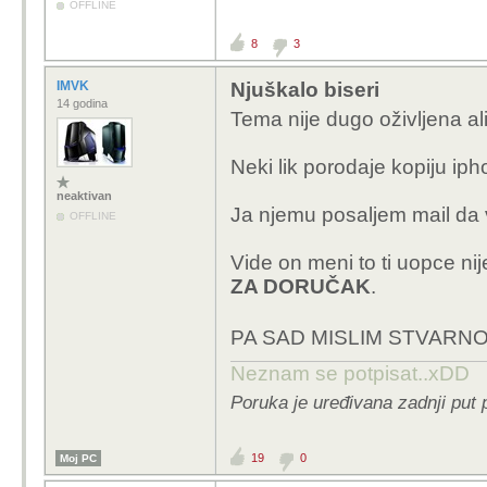
OFFLINE
8
3
IMVK
Njuškalo biseri
14 godina
Tema nije dugo oživljena ali
Neki lik porodaje kopiju ip
neaktivan
Ja njemu posaljem mail da v
OFFLINE
Vide on meni to ti uopce ni
ZA DORUČAK
.
PA SAD MISLIM STVARNO
Neznam se potpisat..xDD
Poruka je uređivana zadnji put 
19
0
Moj PC