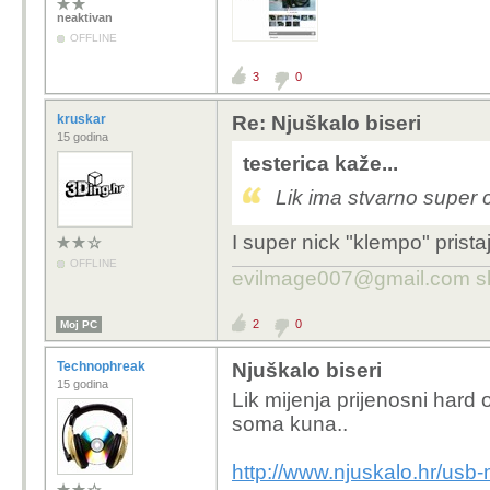
neaktivan
OFFLINE
3
0
kruskar
Re: Njuškalo biseri
15 godina
testerica kaže...
Lik ima stvarno super 
I super nick "klempo" prista
OFFLINE
evilmage007@gmail.com s
2
0
Moj PC
Technophreak
Njuškalo biseri
15 godina
Lik mijenja prijenosni hard
soma kuna..
http://www.njuskalo.hr/usb