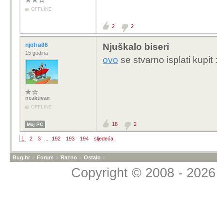
OFFLINE
2
2
njofra86
Njuškalo biseri
15 godina
ovo
se stvarno isplati kupit 
neaktivan
OFFLINE
18
2
Moj PC
1
2
3
...
192
193
194
sljedeća
Bug.hr
»
Forum
»
Razno
»
Ostalo
»
Copyright © 2008 - 2026 