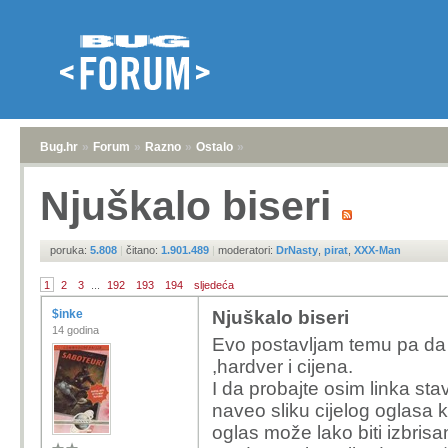
Bug.hr
»
Forum
»
Razno
»
Ostalo
»
Njuškalo biseri
poruka:
5.808
|
čitano:
1.901.489
|
moderatori:
DrNasty
,
pirat
,
XXX-Man
1
2
3
...
192
193
194
sljedeća
$inke
Njuškalo biseri
14 godina
Evo postavljam temu pa da 
,hardver i cijena.
I da probajte osim linka stav
naveo sliku cijelog oglasa k
oglas može lako biti izbrisa