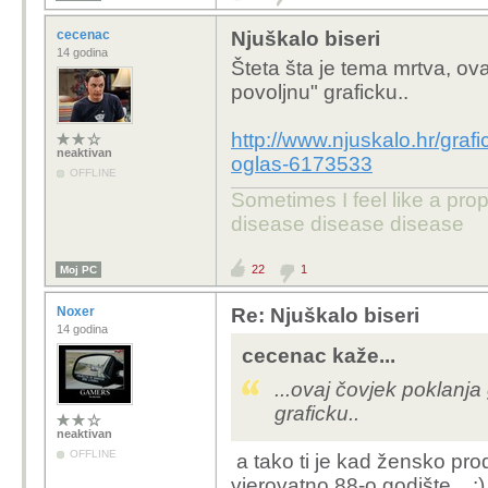
cecenac
Njuškalo biseri
14 godina
Šteta šta je tema mrtva, ova
povoljnu" graficku..
http://www.njuskalo.hr/graf
neaktivan
oglas-6173533
OFFLINE
Sometimes I feel like a pr
disease disease disease
22
1
Moj PC
Noxer
Re: Njuškalo biseri
14 godina
cecenac kaže...
...ovaj čovjek poklanja
graficku..
neaktivan
OFFLINE
a tako ti je kad žensko p
vjerovatno 88-o godište .. :)