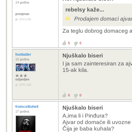
14 godina
rebelsy kaže...
protjeran
Prodajem domaci ajvar
OFFLINE
Za teglu dobrog domaceg a
5
0
footballer
Njuškalo biseri
15 godina
I ja sam zainteresiran za aj
15-ak kila.
odjavljen
OFFLINE
0
0
fromcelltohell
Njuškalo biseri
17 godina
A,ima li i Pinđura?
Ajvar od domaće ili uvozne
Čija je baba kuhala?