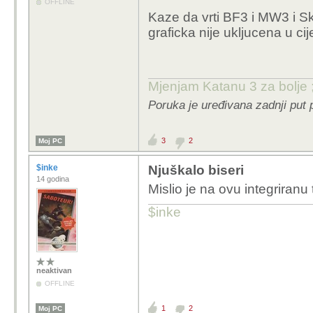
OFFLINE
Kaze da vrti BF3 i MW3 i S
graficka nije ukljucena u c
Mjenjam Katanu 3 za bolje ;
Poruka je uređivana zadnji put 
3
2
Moj PC
$inke
Njuškalo biseri
14 godina
Mislio je na ovu integriranu t
$inke
neaktivan
OFFLINE
1
2
Moj PC