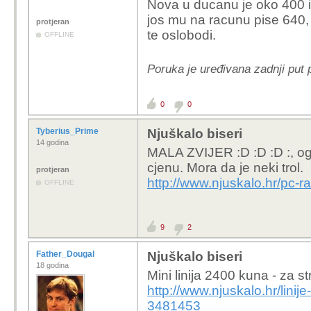
Nova u ducanu je oko 400 i
jos mu na racunu pise 640
protjeran
te oslobodi.
OFFLINE
Poruka je uređivana zadnji put
0
0
Tyberius_Prime
Njuškalo biseri
14 godina
MALA ZVIJER :D :D :D :, ogl
cjenu. Mora da je neki trol.
protjeran
http://www.njuskalo.hr/pc-
OFFLINE
9
2
Father_Dougal
Njuškalo biseri
18 godina
Mini linija 2400 kuna - za str
http://www.njuskalo.hr/linije
3481453