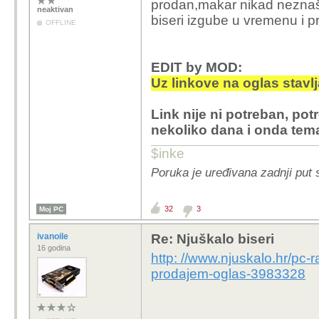
prodan,makar nikad neznaš 1
neaktivan
biseri izgube u vremenu i p
OFFLINE
EDIT by MOD:
Uz linkove na oglas stavlja
Link nije ni potreban, pot
nekoliko dana i onda tem
$inke
Poruka je uređivana zadnji put
32
3
Moj PC
ivanoile
Re: Njuškalo biseri
16 godina
http: //www.njuskalo.hr/pc-
prodajem-oglas-3983328