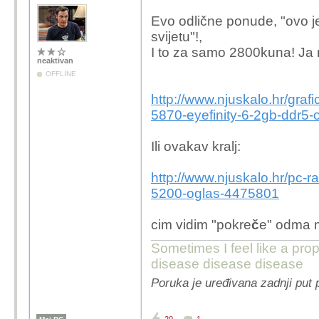
Evo odlične ponude, "ovo je
svijetu"!,
I to za samo 2800kuna! Ja 
neaktivan
OFFLINE
http://www.njuskalo.hr/graf
5870-eyefinity-6-2gb-ddr5
Ili ovakav kralj:
http://www.njuskalo.hr/pc-
5200-oglas-4475801
cim vidim "pokre
č
e" odma m
Sometimes I feel like a pr
disease disease disease
Poruka je uređivana zadnji put 