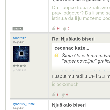
Da li uopce treba znati sve
pravi odgovor? Da li smo s
istinu,a da li ju mozemo pod
14
0
Moj PC
zoharbizo
Re: Njuškalo biseri
15 godina
cecenac kaže...
Šteta šta je tema mrtva
"super povoljnu" grafic
OFFLINE
http://www.njuskalo.hr
I usput mu radi u CF i SLI 
ddr3-oglas-6173533
iclock2much
1
0
Tyberius_Prime
Njuškalo biseri
14 godina