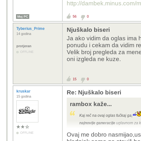
http://dambek.minus.com/m
56
0
Moj PC
Tyberius_Prime
Njuškalo biseri
14 godina
Ja ako vidim da oglas ima 
ponudu i cekam da vidim re
protjeran
Velik broj pregleda za men
OFFLINE
oni izgleda ne kuze.
15
0
kruskar
Re: Njuškalo biseri
15 godina
rambox kaže...
Kaj reč na ovaj oglas fučkaj ga,
najnovije ganeracije
uglavnom za k
OFFLINE
Ovaj me dobro nasmijao,usk