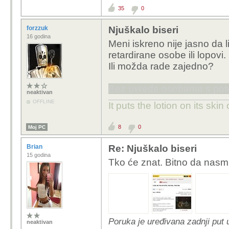
35
0
forzzuk
Njuškalo biseri
16 godina
Meni iskreno nije jasno da l
retardirane osobe ili lopovi.
Ili možda rade zajedno?
Bez uvrede osobama s pot
neaktivan
OFFLINE
It puts the lotion on its skin
8
0
Moj PC
Brian
Re: Njuškalo biseri
15 godina
Tko će znat. Bitno da nasmij
Poruka je uređivana zadnji put 
neaktivan