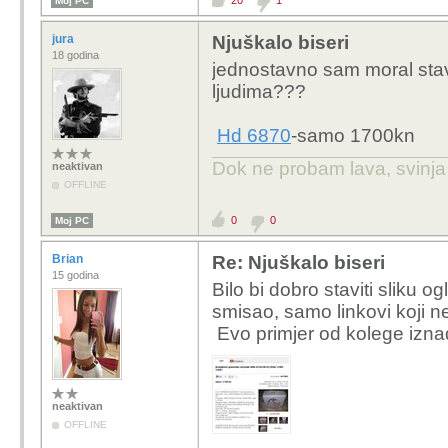
20
1
Moj PC
jura
Njuškalo biseri
18 godina
jednostavno sam moral stavit
ljudima???
Hd 6870
-samo 1700kn
Dok ne probam lava, svinja j
neaktivan
OFFLINE
0
0
Moj PC
Brian
Re: Njuškalo biseri
15 godina
Bilo bi dobro staviti sliku 
smisao, samo linkovi koji ne
Evo primjer od kolege iznad
neaktivan
OFFLINE