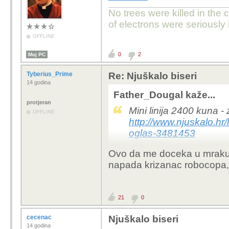
No trees were killed in the 
of electrons were seriousl
OFFLINE
0
2
Moj PC
Tyberius_Prime
Re: Njuškalo biseri
14 godina
Father_Dougal kaže...
protjeran
Mini linija 2400 kuna - z
OFFLINE
http://www.njuskalo.hr/l
oglas-3481453
Ovo da me doceka u mraku z
napada krizanac robocopa, t
21
0
cecenac
Njuškalo biseri
14 godina