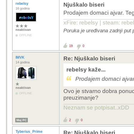
rebelsy
Njuškalo biseri
16 godina
Prodajem domaci ajvar. Teg
xFire: rebelsy | steam: rebe
Poruka je uređivana zadnji put 
neaktivan
OFFLINE
19
0
IMVK
Re: Njuškalo biseri
14 godina
rebelsy kaže...
Prodajem domaci ajvar
neaktivan
Ovo je stvarno dobra ponud
OFFLINE
preuzimanje?
Neznam se potpisat..xDD
2
0
Moj PC
Tyberius_Prime
Re: Njuškalo biseri