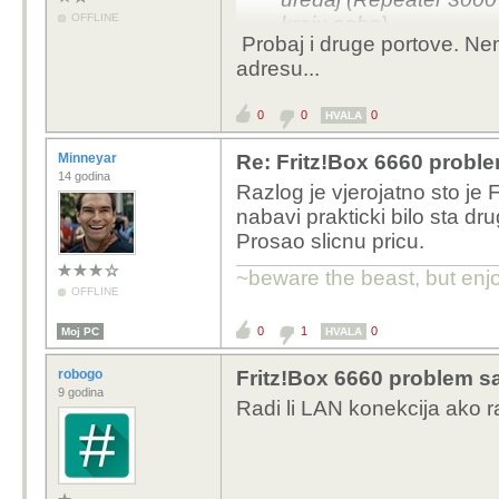
OFFLINE
kraju sobe).
Probaj i druge portove. Nem
Svi uređaji spojeni na
adresu...
spojen putem LAN kabel
ne radi tj. ne dobiva IP
0
0
0
HVALA
Connections) stoji sam
Provjerio sam sa ekste
Minneyar
Re: Fritz!Box 6660 probl
adresu nijednog od tih 
14 godina
Razlog je vjerojatno sto je F
Probao sam sve što sav
nabavi prakticki bilo sta d
factory reset, različite
Prosao slicnu pricu.
Ništa ne radi.
~beware the beast, but enjo
Počinje mi lagano ići na
OFFLINE
drugi ruter i ovo švaps
0
1
0
Moj PC
HVALA
uopće moguće, a nebi m
robogo
Fritz!Box 6660 problem s
9 godina
Radi li LAN konekcija ako r