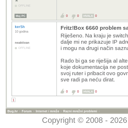
OFFLINE
0
0
0
Moj PC
HVALA
kerSh
Fritz!Box 6660 problem s
10 godina
Riješeno. Na kraju je switc
dalje mi ne prikazuje IP ad
neaktivan
i mogu na drugi način sazn
OFFLINE
Rado bi ga se riješija al a
koje dokumentacija ne post
svoj ruter i pribacit ovo g
sve radi pa neću dirat.
0
0
0
HVALA
1
Bug.hr
»
Forum
»
Internet i mreže
»
Razni mrežni problemi
»
Copyright © 2008 - 2026 