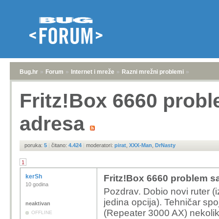
Bug.hr
»
Forum
»
Internet i mreže
»
Razni mrežni problemi
»
Fritz!Box 6660 probl
adresa
poruka:
5
|
čitano:
4.424
|
moderatori:
pirat
,
XXX-Man
,
DrNasty
1
kerSh
Fritz!Box 6660 problem s
10 godina
Pozdrav. Dobio novi ruter (
jedina opcija). Tehničar spo
neaktivan
(Repeater 3000 AX) nekolik
OFFLINE