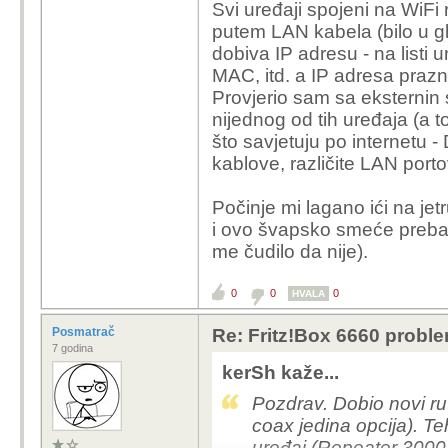
Svi uređaji spojeni na WiFi
putem LAN kabela (bilo u gla
dobiva IP adresu - na listi
MAC, itd. a IP adresa praz
Provjerio sam sa eksternin 
nijednog od tih uređaja (a 
što savjetuju po internetu - 
kablove, različite LAN porto
Počinje mi lagano ići na jetr
i ovo švapsko smeće prebac
me čudilo da nije).
0
0
0
HVALA
Posmatrač
Re: Fritz!Box 6660 probl
7 godina
kerSh kaže...
Pozdrav. Dobio novi ru
coax jedina opcija). Te
uređaj (Repeater 3000