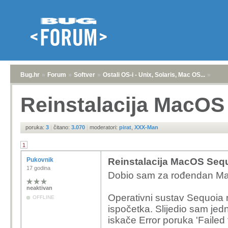
Bug.hr
»
Forum
»
Softver
»
Ostali OS-i - Unix, Solaris, Mac OS...
»
Reinstalacija MacOS
poruka:
3
|
čitano:
3.070
|
moderatori:
pirat
,
XXX-Man
1
Pukovnik
Reinstalacija MacOS Seq
17 godina
Dobio sam za rođendan Ma
neaktivan
Operativni sustav Sequoia n
OFFLINE
ispočetka. Slijedio sam jed
iskače Error poruka 'Failed