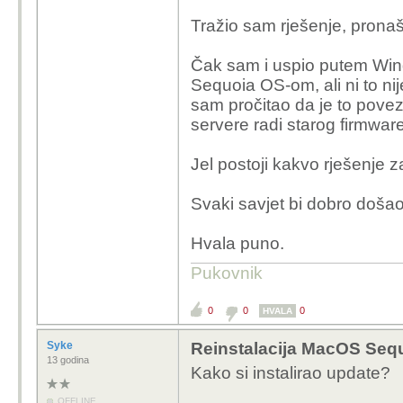
Tražio sam rješenje, pronaša
Čak sam i uspio putem Win
Sequoia OS-om, ali ni to nij
sam pročitao da je to pov
servere radi starog firmwar
Jel postoji kakvo rješenje 
Svaki savjet bi dobro došao
Hvala puno.
Pukovnik
0
0
0
HVALA
Syke
Reinstalacija MacOS Seq
13 godina
Kako si instalirao update?
OFFLINE