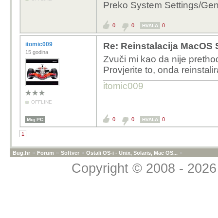
Preko System Settings/Gen
0
0
0
HVALA
itomic009
Re: Reinstalacija MacOS
15 godina
Zvuči mi kao da nije preth
Provjerite to, onda reinstalir
itomic009
OFFLINE
0
0
0
Moj PC
HVALA
1
Bug.hr
»
Forum
»
Softver
»
Ostali OS-i - Unix, Solaris, Mac OS...
»
Copyright © 2008 - 2026 