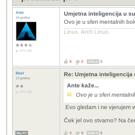
Ante
Umjetna inteligencija u su
18 godina
Ovo je u sferi mentalnih bole
Linux, Arch Linux.
OFFLINE
8
0
0
HVALA
Mael
Re: Umjetna inteligencija
13 godina
Ante kaže...
OFFLINE
Ovo je u sferi mentalnih
Evo gledam i ne vjerujem w
Ček jel ovo stvarno? Na čem
3
0
0
Moj PC
HVALA