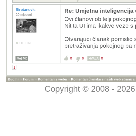
Sirotanovic
Re: Umjetna inteligencija
20 mjeseci
Ovi članovi obitelji pokojn
Nit ta UI ima ikakve veze s
Otvarajući članak pomislio s
OFFLINE
pretraživanja pokojnog pa 
0
0
0
Moj PC
HVALA
1
Bug.hr
»
Forum
»
Komentari s weba
»
Komentari članaka s naših web stranica
Copyright © 2008 - 2026 