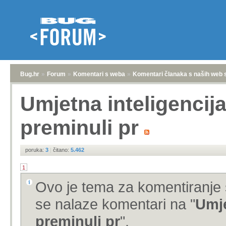
Bug.hr
»
Forum
»
Komentari s weba
»
Komentari članaka s naših web 
Umjetna inteligencija
preminuli pr
poruka:
3
|
čitano:
5.462
1
Ovo je tema za komentiranje 
se nalaze komentari na "
Umje
preminuli pr
".