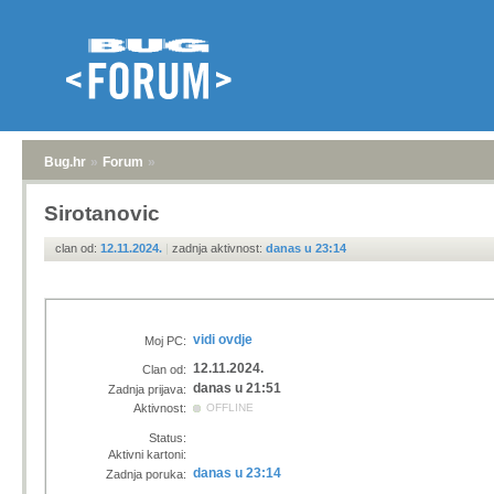
Bug.hr
»
Forum
»
Sirotanovic
clan od:
12.11.2024.
|
zadnja aktivnost:
danas u 23:14
vidi ovdje
Moj PC:
12.11.2024.
Clan od:
danas u 21:51
Zadnja prijava:
Aktivnost:
OFFLINE
Status:
Aktivni kartoni:
danas u 23:14
Zadnja poruka: