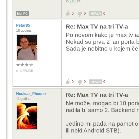
KaeR
0
0
0
Moj PC
HVALA
Petar85
Re: Max TV na tri TV-a
18 godina
Po novom kako je max tv ažu
Nekad su prva 2 lan porta bi
Sada je nebitno u kojem če
OFFLINE
0
0
0
HVALA
Nuclear_Phoenix
Re: Max TV na tri TV-a
11 godina
Ne može, mogao bi 10 portov
radila bi samo 2. Backend ne
Jedino mi pada na pamet o
ili neki Android STB).