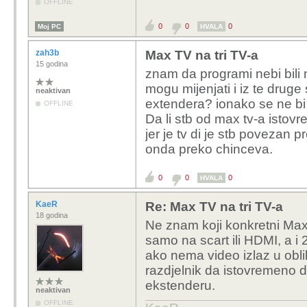
OFFLINE
0
0
0
Moj PC
HVALA
zah3b
Max TV na tri TV-a
15 godina
znam da programi nebi bili 
mogu mijenjati i iz te druge
neaktivan
extendera? ionako se ne bi 
OFFLINE
Da li stb od max tv-a istovr
jer je tv di je stb povezan 
onda preko chinceva.
0
0
0
HVALA
KaeR
Re: Max TV na tri TV-a
18 godina
Ne znam koji konkretni MaxTV
samo na scart ili HDMI, a i 
ako nema video izlaz u oblik
razdjelnik da istovremeno d
ekstenderu.
neaktivan
OFFLINE