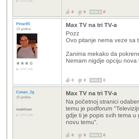
OFFLINE
0
0
0
HVALA
Petar85
Max TV na tri TV-a
18 godina
Pozz
Ovo pitanje nema veze sa te
Zanima mekako da pokren
Nemam nigdje opciju nova 
OFFLINE
0
0
0
HVALA
Conan_Zg
Max TV na tri TV-a
15 godina
Na početnoj stranici odabe
temu je podforum "Televizij
neaktivan
gdje ti je popis svih tema 
OFFLINE
novu temu".
0
0
0
HVALA