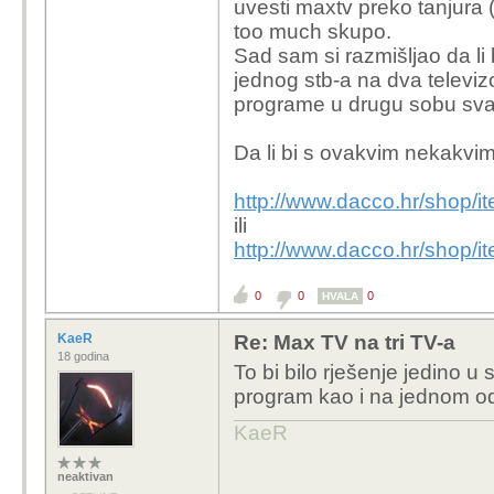
uvesti maxtv preko tanjura (
too much skupo.
Sad sam si razmišljao da li
jednog stb-a na dva televizo
programe u drugu sobu svak
Da li bi s ovakvim nekakvi
http://www.dacco.hr/shop/i
ili
http://www.dacco.hr/shop/
0
0
0
HVALA
KaeR
Re: Max TV na tri TV-a
18 godina
To bi bilo rješenje jedino u
program kao i na jednom od
KaeR
neaktivan