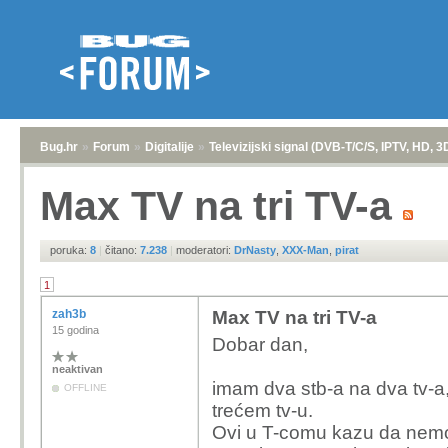
Bug.hr
»
Forum
»
Digitalije
»
Televizijski signal (DVB-T/C/S, IPTV, HD, 3
Max TV na tri TV-a
poruka:
8
|
čitano:
7.238
|
moderatori:
DrNasty
,
XXX-Man
,
pirat
1
zah3b
Max TV na tri TV-a
15 godina
Dobar dan,
neaktivan
imam dva stb-a na dva tv-a,
OFFLINE
trećem tv-u.
Ovi u T-comu kazu da nemož