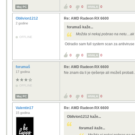
0
0
0
Moj PC
HVALA
Oblivion1212
Re: AMD Radeon RX 6600
2 godine
forumaš kaže...
Možda si nekaj pobrao na netu....ak 
OFFLINE
Odradio sam full system scan za antiviruse a
0
0
0
HVALA
forumaš
Re: AMD Radeon RX 6600
17 godina
Ne znam da li je rješenje ali možeš probati..
OFFLINE
0
0
0
Moj PC
HVALA
Valentin17
Re: AMD Radeon RX 6600
15 godina
Oblivion1212 kaže...
forumaš kaže...