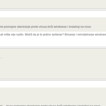
ne pomogne skeniranje protiv virusa briši windowse i instaliraj na novo.
li ništa nije našlo. Misliš da je to jedino rješenje? Brisanje i reinstaliranje window
..