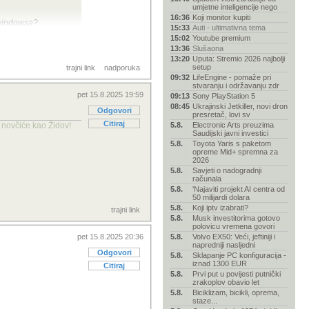
umjetne inteligencije nego
16:36
Koji monitor kupiti
e windowsa?
15:33
Auti - ultimativna tema
15:02
Youtube premium
13:36
Slušaona
13:20
Uputa: Stremio 2026 najbolji
setup
trajni link
nadporuka
09:32
LifeEngine - pomaže pri
stvaranju i održavanju zdr
pet 15.8.2025 19:59
09:13
Sony PlayStation 5
08:45
Ukrajinski Jetkiller, novi dron
Odgovori
presretač, lovi sv
Citiraj
a novčiće kao Židov!
5.8.
Electronic Arts preuzima
Saudijski javni investici
5.8.
Toyota Yaris s paketom
opreme Mid+ spremna za
2026
5.8.
Savjeti o nadogradnji
računala
5.8.
'Najaviti projekt AI centra od
50 milijardi dolara
5.8.
Koji iptv izabrati?
trajni link
5.8.
Musk investitorima gotovo
polovicu vremena govori
pet 15.8.2025 20:36
5.8.
Volvo EX50: Veći, jeftiniji i
napredniji nasljedni
Odgovori
5.8.
Sklapanje PC konfiguracija -
iznad 1300 EUR
Citiraj
5.8.
Prvi put u povijesti putnički
zrakoplov obavio let
5.8.
Biciklizam, bicikli, oprema,
staze...