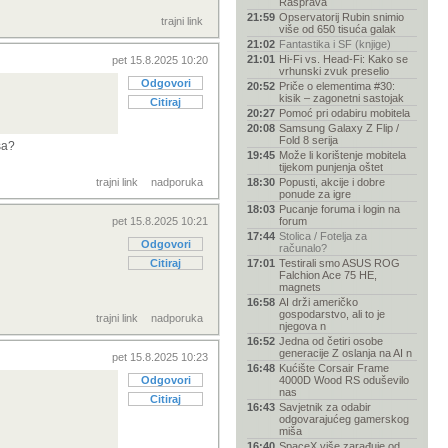
Rasprava
21:59
Opservatorij Rubin snimio
trajni link
više od 650 tisuća galak
21:02
Fantastika i SF (knjige)
21:01
Hi-Fi vs. Head-Fi: Kako se
pet 15.8.2025 10:20
vrhunski zvuk preselio
Odgovori
20:52
Priče o elementima #30:
kisik – zagonetni sastojak
Citiraj
20:27
Pomoć pri odabiru mobitela
20:08
Samsung Galaxy Z Flip /
Fold 8 serija
sa?
19:45
Može li korištenje mobitela
tijekom punjenja oštet
trajni link
nadporuka
18:30
Popusti, akcije i dobre
ponude za igre
18:03
Pucanje foruma i login na
pet 15.8.2025 10:21
forum
17:44
Stolica / Fotelja za
Odgovori
računalo?
Citiraj
17:01
Testirali smo ASUS ROG
Falchion Ace 75 HE,
magnets
16:58
AI drži američko
gospodarstvo, ali to je
trajni link
nadporuka
njegova n
16:52
Jedna od četiri osobe
generacije Z oslanja na AI n
pet 15.8.2025 10:23
16:48
Kućište Corsair Frame
Odgovori
4000D Wood RS oduševilo
nas
Citiraj
16:43
Savjetnik za odabir
odgovarajućeg gamerskog
miša
16:40
SpaceX više zarađuje od