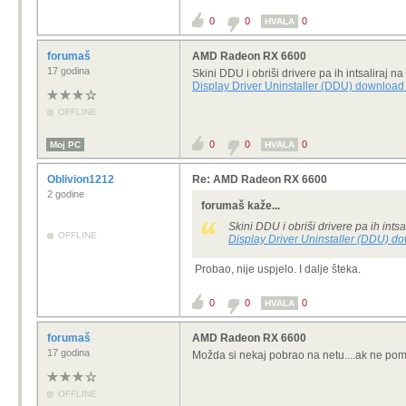
0
0
0
HVALA
forumaš
AMD Radeon RX 6600
17 godina
Skini DDU i obriši drivere pa ih intsaliraj na
Display Driver Uninstaller (DDU) download 
OFFLINE
0
0
0
Moj PC
HVALA
Oblivion1212
Re: AMD Radeon RX 6600
2 godine
forumaš kaže...
Skini DDU i obriši drivere pa ih intsa
OFFLINE
Display Driver Uninstaller (DDU) do
Probao, nije uspjelo. I dalje šteka.
0
0
0
HVALA
forumaš
AMD Radeon RX 6600
17 godina
Možda si nekaj pobrao na netu....ak ne pomo
OFFLINE