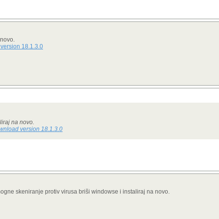
 novo.
version 18.1.3.0
liraj na novo.
wnload version 18.1.3.0
gne skeniranje protiv virusa briši windowse i instaliraj na novo.