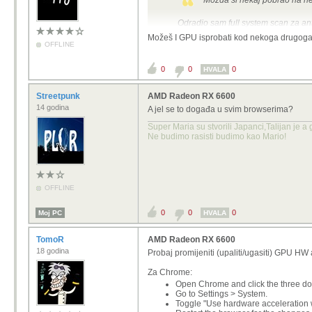
Možda si nekaj pobrao na net
Odradio sam full system scan za antiv
Možeš I GPU isprobati kod nekoga drugoga
OFFLINE
0
0
0
HVALA
Streetpunk
AMD Radeon RX 6600
14 godina
A jel se to događa u svim browserima?
Super Maria su stvorili Japanci,Talijan je a
Ne budimo rasisti budimo kao Mario!
OFFLINE
0
0
0
Moj PC
HVALA
TomoR
AMD Radeon RX 6600
18 godina
Probaj promijeniti (upaliti/ugasiti) GPU HW
Za Chrome:
Open Chrome and click the three dots
Go to Settings > System.
Toggle "Use hardware acceleration w