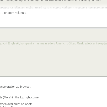
u....ak ne pomogne skeniranje protiv virusa briši windowse i instaliraj na novo.
iruse ali ništa nije našlo. Misliš da je to jedino rješenje? Brisanje i reinstaliranj
, u drugom računalu.
 govori Engleski, kompanija mu ima urede u Americi, trči kao Ruski atletičar i skuplj
 acceleration za browser.
 (More) in the top right corner.
hen available" on or off.