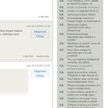
5.8.
Ova Honda iz 1974. dobila
je električni pogon i to
5.8.
Kutak za ljubitelje Formule 1
5.8.
Ovako će izgledati Pixel 11
5.8.
Samsung Galaxy Watch
trajni link
5.8.
AI kompanije masovno
kupuju knjige za treniranje m
5.8.
Samsung Galaxy
sub 16.8.2025 12:58
S25/S25+/S25 Ultra -
[Rasprava]
slika pojavi nakon
Odgovori
u. Izbrisao sam
5.8.
Roboti preuzimaju
Citiraj
najzahtjevnije zadatke u
hotelim
5.8.
Windowsi 11 počeli "sami od
sebe" instalirati apli
5.8.
Novi Xbox mogao bi
pokretati igre sa svih
prethodn
trajni link
nadporuka
5.8.
Tko na umjetnoj inteligenciji
zarađuje, tko plaća,
sub 16.8.2025 12:59
5.8.
Pozivnice za privatne
torrent trackere
Odgovori
5.8.
Apple privremeno uklonio
Telegram iz App Storea zb
Citiraj
5.8.
YouTubeov udar na AI slop
donio kolateralne žrtve
5.8.
iPhone postaje pretplata: je li
najam uređaja budu
5.8.
I u Mercedesu zaokret: u
kabinu se vraćaju tipke,
5.8.
Stupila su na snagu nova
europska pravila o umjetn
5.8.
Trideset svjećica za Tom's
Hardware (i groblje oko