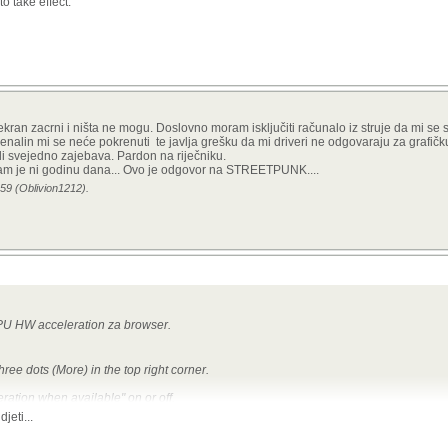
o take effect.
e ekran zacrni i ništa ne mogu. Doslovno moram isključiti računalo iz struje da mi se 
alin mi se neće pokrenuti te javlja grešku da mi driveri ne odgovaraju za grafičk
ali svejedno zajebava. Pardon na riječniku.
am je ni godinu dana... Ovo je odgovor na STREETPUNK....
:59 (Oblivion1212).
 GPU HW acceleration za browser.
ee dots (More) in the top right corner.
ation when available" on or off.
hanges to take effect.
jeti...