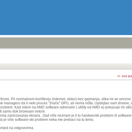
+/- sve po
om. Pri normalnom korištenju (internet, video) bez gejmanja, slika mi se smrzne
k manageru da li neki proces "žvače" GPU, ali nema ništa. Updejtao sam drivere, i
problem. Kad odem na AMD software adrenalin ( utility od AMD-a) pokazuje mi util
osti samo dok browsam netom.
nema zamrzavanja ekrana...Sad više neznam je li to hardwerski problem ili software-
 je više software-ski problem neka me prebaci na tu temu.
aprijed na odgovorima.