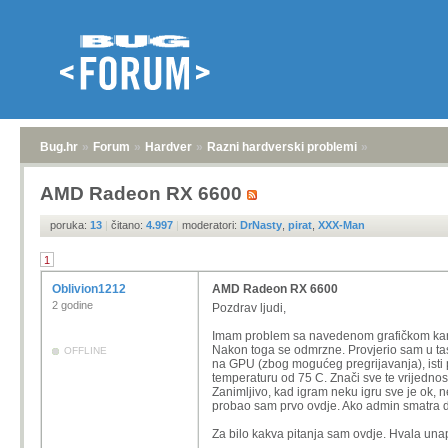
Bug.hr
»
Forum
»
Hardver
»
Razni hardverski problemi
»
AMD Radeon RX 6600
poruka:
13
|
čitano:
4.997
|
moderatori:
DrNasty
,
pirat
,
XXX-Man
1
Oblivion1212
AMD Radeon RX 6600
2 godine
Pozdrav ljudi,
Imam problem sa navedenom grafičkom kartic
Nakon toga se odmrzne. Provjerio sam u tas
OFFLINE
na GPU (zbog mogućeg pregrijavanja), isti 
temperaturu od 75 C. Znači sve te vrijedn
Zanimljivo, kad igram neku igru sve je ok, 
probao sam prvo ovdje. Ako admin smatra da
Za bilo kakva pitanja sam ovdje. Hvala un