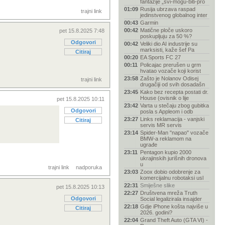
fantazije „svi-mogu-biti-pro
01:09
Rusija ubrzava raspad
trajni link
jedinstvenog globalnog inter
00:43
Garmin
00:42
Matične ploče uskoro
pet 15.8.2025 7:48
poskupljuju za 50 %?
Odgovori
00:42
Veliki dio AI industrije su
marksisti, kaže šef Pa
Citiraj
00:20
EA Sports FC 27
00:11
Policajac prerušen u grm
hvatao vozače koji korist
23:58
Zašto je Nolanov Odisej
trajni link
drugačiji od svih dosadašn
23:45
Kako bez recepta postati dr.
House (ovisnik o lije
pet 15.8.2025 10:11
23:42
Varta u stečaju zbog gubitka
Odgovori
posla s Appleom i odb
23:27
Links reklamacija - vanjski
Citiraj
servis MR servis
23:14
Spider-Man "napao" vozače
BMW-a reklamom na
ugrađe
23:11
Pentagon kupio 2000
ukrajinskih jurišnih dronova
u
trajni link
nadporuka
23:03
Zoox dobio odobrenje za
komercijalnu robotaksi usl
22:31
Smiješne slike
pet 15.8.2025 10:13
22:27
Društvena mreža Truth
Odgovori
Social legalizirala insajder
22:18
Gdje iPhone košta najviše u
Citiraj
2026. godini?
22:04
Grand Theft Auto (GTA VI) -