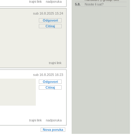
trajni link
nadporuka
5.8.
Nosite li sat?
sub 16.8.2025 15:24
Odgovori
Citiraj
trajni link
sub 16.8.2025 16:23
Odgovori
Citiraj
trajni link
nadporuka
Nova poruka