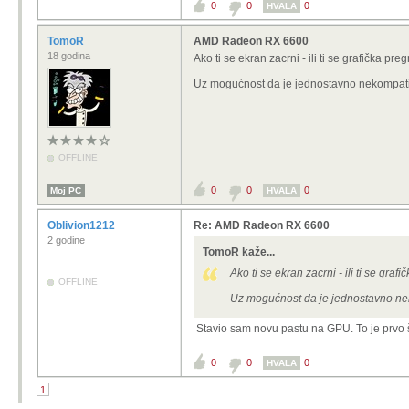
0
0
0
HVALA
TomoR
AMD Radeon RX 6600
18 godina
Ako ti se ekran zacrni - ili ti se grafička preg
Uz mogućnost da je jednostavno nekompatibi
OFFLINE
0
0
0
Moj PC
HVALA
Oblivion1212
Re: AMD Radeon RX 6600
2 godine
TomoR kaže...
Ako ti se ekran zacrni - ili ti se grafi
OFFLINE
Uz mogućnost da je jednostavno nek
Stavio sam novu pastu na GPU. To je prvo š
0
0
0
HVALA
1