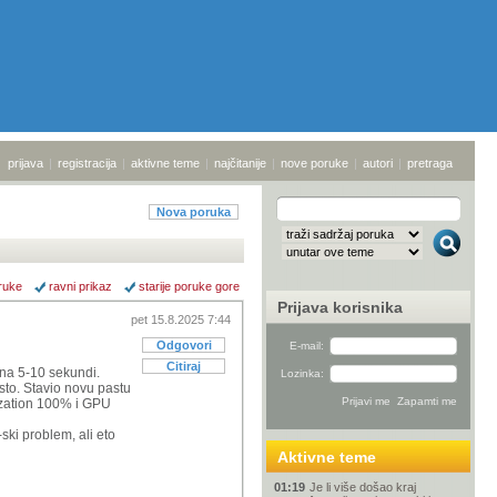
prijava
|
registracija
|
aktivne teme
|
najčitanije
|
nove poruke
|
autori
|
pretraga
Nova poruka
ruke
ravni prikaz
starije poruke gore
Prijava korisnika
pet 15.8.2025 7:44
Odgovori
E-mail:
Citiraj
 na 5-10 sekundi.
Lozinka:
sto. Stavio novu pastu
ization 100% i GPU
ski problem, ali eto
Aktivne teme
01:19
Je li više došao kraj