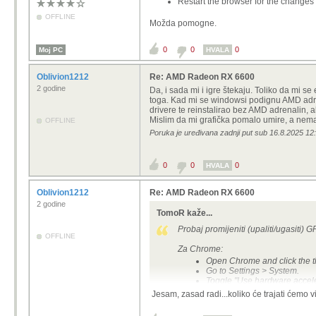
Restart the browser for the changes t
OFFLINE
Možda pomogne.
0
0
0
Moj PC
HVALA
Oblivion1212
Re: AMD Radeon RX 6600
2 godine
Da, i sada mi i igre štekaju. Toliko da mi s
toga. Kad mi se windowsi podignu AMD adren
drivere te reinstalirao bez AMD adrenalin, 
Mislim da mi grafička pomalo umire, a nem
OFFLINE
Poruka je uređivana zadnji put sub 16.8.2025 12
0
0
0
HVALA
Oblivion1212
Re: AMD Radeon RX 6600
2 godine
TomoR kaže...
Probaj promijeniti (upaliti/ugasiti)
OFFLINE
Za Chrome:
Open Chrome and click the thr
Go to Settings > System.
Toggle "Use hardware acceler
Restart the browser for the c
Jesam, zasad radi...koliko će trajati ćemo vid
Možda pomogne.