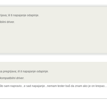
rijava; ili ti napajanje odapinje.
lni driver.
čka pregrijava; ili ti napajanje odapinje.
ompatibilni driver.
to sam napravio...e sad napajanje...nemam tester baš da znam ako je on krepao...