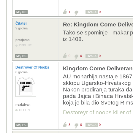
1
1
0
Moj PC
HVALA
Čitatelj
Re: Kingdom Come Deliv
9 godina
Tako se spominje - makar pr
iz 1408.
protjeran
OFFLINE
0
0
0
Moj PC
HVALA
Destroyer Of Noobs
Kingdom Come Deliveran
8 godina
AU monarhija nastaje 1867. 
sklopu Ugarsko-Hrvatskog kra
Nakon prodiranja turaka da
pada Jajca i Bihaca Hrvats
koja je bila dio Svetog Rim
neaktivan
OFFLINE
Destoreyr of noobs killer o
3
0
0
Moj PC
HVALA