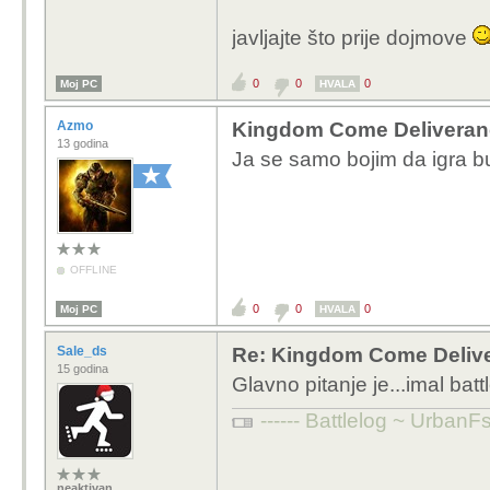
javljajte što prije dojmove
0
0
0
Moj PC
HVALA
Azmo
Kingdom Come Deliveran
13 godina
Ja se samo bojim da igra b
OFFLINE
0
0
0
Moj PC
HVALA
Sale_ds
Re: Kingdom Come Deliv
15 godina
Glavno pitanje je...imal bat
------ Battlelog ~ UrbanFsk
neaktivan