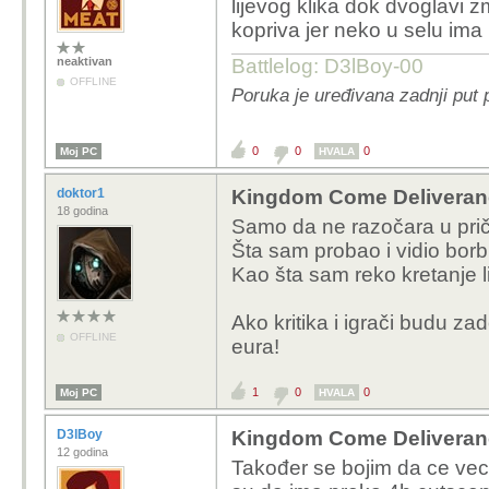
lijevog klika dok dvoglavi 
kopriva jer neko u selu ima 
neaktivan
Battlelog: D3lBoy-00
OFFLINE
Poruka je uređivana zadnji put 
0
0
0
Moj PC
HVALA
doktor1
Kingdom Come Deliveran
18 godina
Samo da ne razočara u priči i
Šta sam probao i vidio borb
Kao šta sam reko kretanje lik
Ako kritika i igrači budu z
OFFLINE
eura!
1
0
0
Moj PC
HVALA
D3lBoy
Kingdom Come Deliveran
12 godina
Također se bojim da ce veci