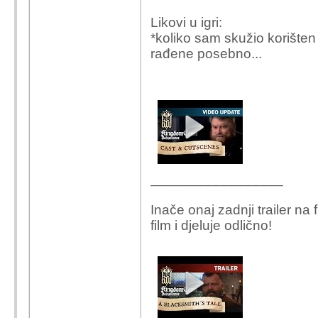
Likovi u igri:
*koliko sam skužio korišten 
rađene posebno...
_________________
Inače onaj zadnji trailer n
film i djeluje odlično!