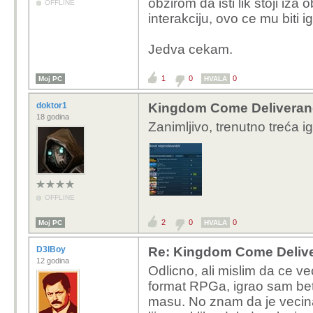
obzirom da isti lik stoji iza 
OFFLINE
interakciju, ovo ce mu biti i
Jedva cekam.
1
0
0
Moj PC
HVALA
doktor1
Kingdom Come Deliveran
18 godina
Zanimljivo, trenutno treća ig
OFFLINE
2
0
0
Moj PC
HVALA
D3lBoy
Re: Kingdom Come Deliv
12 godina
Odlicno, ali mislim da ce ve
format RPGa, igrao sam bet
masu. No znam da je vecina