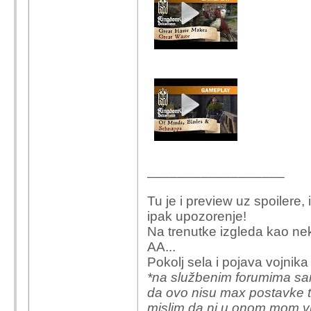
__________________
Tu je i p
review uz spoilere, 
ipak upozorenje!
Na trenutke izgleda kao ne
AA...
Pokolj sela i pojava vojnika
*na službenim forumima sam 
da ovo nisu max postavke te j
mislim da ni u onom mom vi