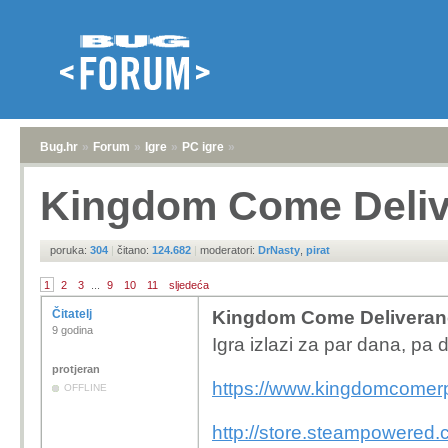
Bug.hr
»
Forum
»
Igre
»
PC igre
»
Kingdom Come Deliv
poruka:
304
|
čitano:
124.682
|
moderatori:
DrNasty
,
pirat
1
2
3
...
9
10
11
sljedeća
Čitatelj
Kingdom Come Deliveran
9 godina
Igra izlazi za par dana, pa 
protjeran
https://www.kingdomcomer
OFFLINE
http://store.steampowere