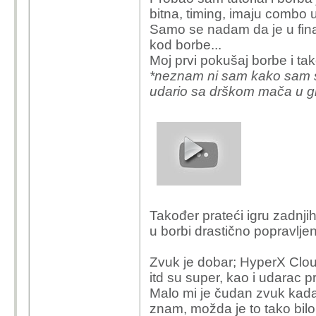
bitna, timing, imaju combo ud
Samo se nadam da je u final
kod borbe...
Moj prvi pokušaj borbe i tak
*neznam ni sam kako sam s
udario sa drškom mača u gl
Također prateći igru zadnjih
u borbi drastično popravlje
Zvuk je dobar; HyperX Clou
itd su super, kao i udarac p
Malo mi je čudan zvuk kada
znam, možda je to tako bilo 