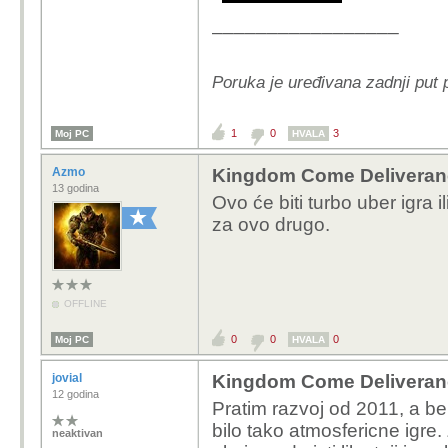
_________________
Poruka je uređivana zadnji put 
1
0
3
Moj PC
HVALA
Azmo
Kingdom Come Deliveran
13 godina
Ovo će biti turbo uber igra 
za ovo drugo.
OFFLINE
0
0
0
Moj PC
HVALA
jovial
Kingdom Come Deliveran
12 godina
Pratim razvoj od 2011, a b
bilo tako atmosfericne igre.
neaktivan