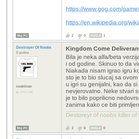
https://www.gog.com/game
https://en.wikipedia.org/w
2
0
1
Moj PC
HVALA
Destroyer Of Noobs
Kingdom Come Deliveran
8 godina
Bila je neka alfa/beta verzi
i od godine. Skinuo to da vi
Niakada nisam igrao igru koj
sto je to bio slucaj sa ovom
u igri su genijalni, kao da si 
neaktivan
nevjerovatno. Neke stvari su 
OFFLINE
je to bilo poprilicno nedov
zanima kako ce biti primljen
Destoreyr of noobs killer o
2
0
0
Moj PC
HVALA