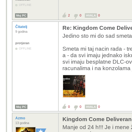
OFFLINE
2
0
0
Moj PC
HVALA
Čitatelj
Re: Kingdom Come Deliv
9 godina
Jedino sto mi do sad smeta 
protjeran
Smeta mi taj nacin rada - t
OFFLINE
a - da svi imaju jednako isk
svi imaju besplatne DLC-ove
racunalima i na konzolama 
0
0
0
Moj PC
HVALA
Azmo
Kingdom Come Deliveran
13 godina
Manje od 24 h!!! Je i mene 