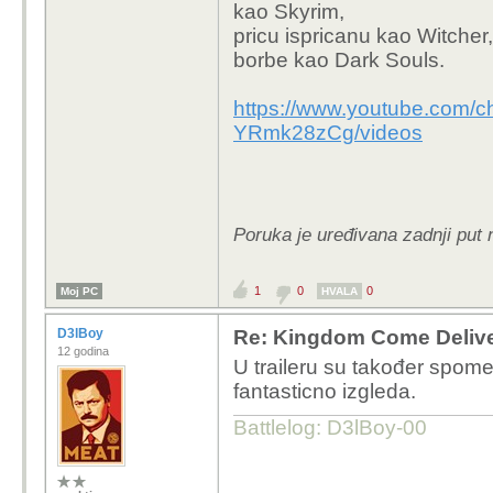
kao Skyrim,
pricu ispricanu kao Witcher
borbe kao Dark Souls.
https://www.youtube.com
YRmk28zCg/videos
Poruka je uređivana zadnji put n
1
0
0
Moj PC
HVALA
D3lBoy
Re: Kingdom Come Deliv
12 godina
U traileru su također spome
fantasticno izgleda.
Battlelog: D3lBoy-00