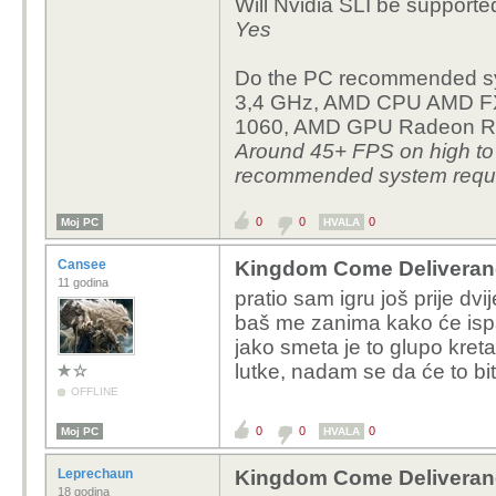
Will Nvidia SLI be supporte
Yes
Do the PC recommended sys
3,4 GHz, AMD CPU AMD FX
1060, AMD GPU Radeon RX 
Around 45+ FPS on high to v
recommended system requ
0
0
0
Moj PC
HVALA
Cansee
Kingdom Come Deliveran
11 godina
pratio sam igru još prije dvi
baš me zanima kako će ispas
jako smeta je to glupo kreta
lutke, nadam se da će to bi
OFFLINE
0
0
0
Moj PC
HVALA
Leprechaun
Kingdom Come Deliveran
18 godina