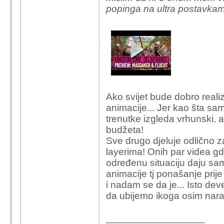
popinga na ultra postavka
Ako svijet bude dobro realiz
animacije... Jer kao šta s
trenutke izgleda vrhunski, 
budžeta!
Sve drugo djeluje odlično 
layerima! Onih par videa gdje 
određenu situaciju daju sam
animacije tj ponašanje prij
i nadam se da je... Isto dev
da ubijemo ikoga osim narav
__________________