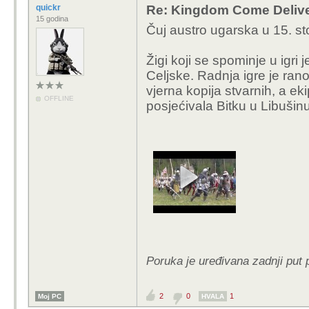
quickr
Re: Kingdom Come Deliv
15 godina
Čuj austro ugarska u 15. st
Žigi koji se spominje u igri
Celjske. Radnja igre je rano 
vjerna kopija stvarnih, a ek
OFFLINE
posjećivala Bitku u Libušinu
Poruka je uređivana zadnji put 
2
0
1
Moj PC
HVALA