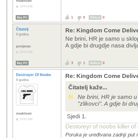
neaktivan
OFFLINE
1
0
0
Moj PC
HVALA
Čitatelj
Re: Kingdom Come Deliv
9 godina
Ne brini, HR je samo u sklop
A gdje bi drugdje nasa divl
protjeran
OFFLINE
3
1
0
Moj PC
HVALA
Destroyer Of Noobs
Re: Kingdom Come Deliv
8 godina
Čitatelj kaže...
Ne brini, HR je samo u 
"zlikovci". A gdje bi d
neaktivan
Sjedi 1.
OFFLINE
Destoreyr of noobs killer o
Poruka je uređivana zadnji put