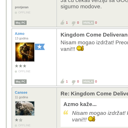
Ja cu cekati verziju sa GOG
sigurno modove.
protjeran
OFFLINE
1
0
0
Moj PC
HVALA
Azmo
Kingdom Come Deliveran
13 godina
Nisam mogao izdržat! Preor
vani!!!
OFFLINE
1
0
0
Moj PC
HVALA
Cansee
Re: Kingdom Come Deliv
11 godina
Azmo kaže...
Nisam mogao izdržat! P
vani!!!
OFFLINE