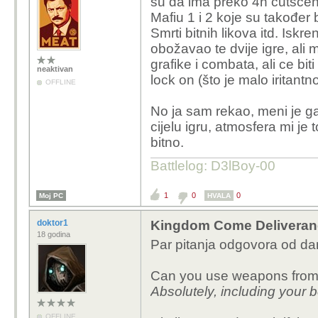
su da ima preko 4h cutscene
Mafiu 1 i 2 koje su također
Smrti bitnih likova itd. Is
obožavao te dvije igre, ali 
grafike i combata, ali ce bi
neaktivan
lock on (što je malo iritantno
OFFLINE
No ja sam rekao, meni je g
cijelu igru, atmosfera mi je 
bitno.
Battlelog: D3lBoy-00
1
0
0
Moj PC
HVALA
doktor1
Kingdom Come Deliveran
18 godina
Par pitanja odgovora od da
Can you use weapons from
Absolutely, including your 
OFFLINE