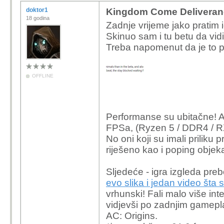
doktor1
Kingdom Come Deliveran
18 godina
Zadnje vrijeme jako pratim i
Skinuo sam i tu betu da vidi
Treba napomenut da je to p
OFFLINE
Performanse su ubitačne! A
FPSa, (Ryzen 5 / DDR4 / RX
No oni koji su imali priliku p
riješeno kao i poping objekat
Sljedeće - igra izgleda pr
evo slika i jedan video št
vrhunski! Fali malo više int
vidjevši po zadnjim gamepla
AC: Origins.