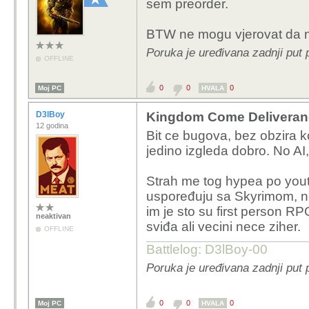
sem preorder.
BTW ne mogu vjerovat da n
Poruka je uređivana zadnji put
OFFLINE
0
0
0
Moj PC
HVALA
D3lBoy
Kingdom Come Deliveran
12 godina
Bit ce bugova, bez obzira ko
jedino izgleda dobro. No AI, 
Strah me tog hypea po youtu
uspoređuju sa Skyrimom, ne
im je sto su first person RP
neaktivan
sviđa ali vecini nece ziher.
OFFLINE
Battlelog: D3lBoy-00
Poruka je uređivana zadnji put
0
0
0
Moj PC
HVALA