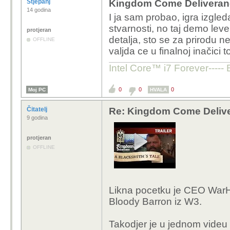
Stjepanj
Kingdom Come Deliveran
14 godina
I ja sam probao, igra izgle
stvarnosti, no taj demo leve
protjeran
detalja, sto se za prirodu
OFFLINE
valjda ce u finalnoj inačici
Intel Core™ i7 Forever----- 
0
0
0
Moj PC
HVALA
Čitatelj
Re: Kingdom Come Deliv
9 godina
protjeran
OFFLINE
Likna pocetku je CEO WarH
Bloody Barron iz W3.
Takodjer je u jednom videu