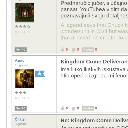
Prednaručio jučer, slučajno
par sati YouTubea vidim da 
poznavajući svoju detaljnost
A legend says that Chuck N
wonder/unit in Civ4 but wa
OFFLINE
that allowed his creator to 
0
0
0
Moj PC
HVALA
Azmo
Kingdom Come Deliveran
13 godina
Ima li tko ikakvih iskustava
htio opeć a izgleda mi fen
OFFLINE
0
0
0
Moj PC
HVALA
Čitatelj
Re: Kingdom Come Deliv
9 godina