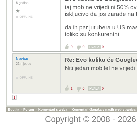
8 godina
taj mob ne vrijedi ni 50% o
iskljucivo da jos zarade na 
OFFLINE
da ih par jutubera u US mas
toliko su konkurentni
0
0
0
HVALA
Novice
Re: Evo koliko će Googleo
21 mjesec
Niti jedan mobitel ne vrijedi
OFFLINE
1
0
0
HVALA
1
Bug.hr
»
Forum
»
Komentari s weba
»
Komentari članaka s naših web stranica
Copyright © 2008 - 2026 