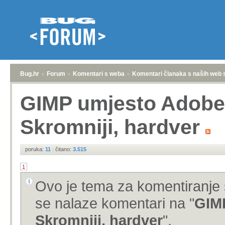
Bug.hr
»
Forum
»
Komentari s weba
»
Komentari članaka s naših web 
GIMP umjesto Adobe
Skromniji, hardver
poruka:
11
|
čitano:
3.515
1
Ovo je tema za komentiranje 
se nalaze komentari na "
GIM
Skromniji, hardver
".