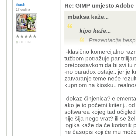
Postoji još razloga:
ihush
Re: GIMP umjesto Adobe P
GIMP je besplatan
17 godina
dana, te će GIMP i
mbaksa kaže...
garancije da će ost
trenutnom stanju)
kipo kaže...
GIMP je FOSS, a Af
Prezentacija bespl
smo težili FOSS p
OFFLINE
samo ako platiš pr
opravdano
-klasično komercijalno razmi
GIMP je nativno dos
tužbom potražuje par trilija
Ovo je dio teme broja 
GIMP je velik 100-
pretpostavkom da bi svi tu rob
paywalla
, kao i sve dr
GIMP zauzima da
-no paradox ostaje.. jer je 
GIMP instaliraš pre
zatvaranje teme neće rezulti
možeš skinuti i por
kupnjom na kiosku.. realnost
registrirati i ulogira
-dokaz-činjenica? elementarn
GIMP je lako dostupan
ako je to početni kriterij..
poznavanje osnovnog r
softwarea kojeg tad očigledn
korisno. Dodatni razlog
nije šija nego vrat? ili se žel
odati priznanje što je
logika kaže da će korisnik pri
besplatno uređivanje s
ne časopis koji će mu možda 
razini (višoj od u osn