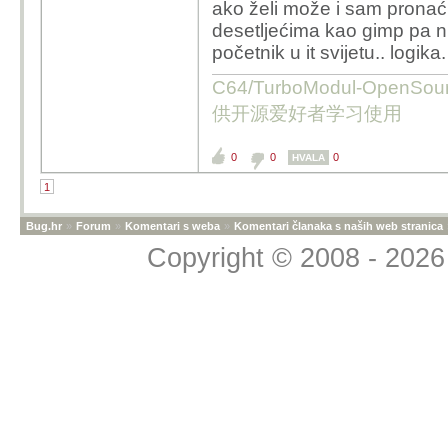
ako želi može i sam pronaći 
što je konačno u novi
desetljećima kao gimp pa ni
nedestruktivnog uređivan
početnik u it svijetu.. logika.
Photoshopu.
C64/TurboModul-OpenS
Komentar da je istica
供开源爱好者学习使用
prema laicima" možda b
grafički dizanjeri ili pr
0
0
0
HVALA
upravo njima (grafičkim
1
no to nije slučaj.
Bug.hr
»
Forum
»
Komentari s weba
»
Komentari članaka s naših web stranica
Copyright © 2008 - 2026 
another kaže...
Je, je, ako se gle
KDE Krita je bolj
nisu preporučili, 
Krita je istaknuta kao 
smisla reći da je Krita
jer su to zapravo progr
dosta preklapanja. Kao