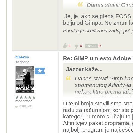
Danas staviti Gim
jedva spomenutog 
Je, je, ako se gleda FOSS o
obmanjujuće i nek
bolja od Gimpa. Ne znam ka
članaka pokušati n
Poruka je uređivana zadnji put 
Stvarno nije u red
zdravog razuma.
0
0
0
HVALA
Današnji Affinity j
i DTP alat koji do
mbaksa
Re: GIMP umjesto Adobe P
18 godina
tako davno još kao
Jazzer kaže...
konkurirao Photosh
Dakle Affinity je p
Danas staviti Gimp kao
uvjek bio i ostao 
spomenutog Affinity-ja
mazohiste.
nekorektno prema laici
nešto naučiti i odabrat
moderator
U temi broja stavili smo sn
stavljati emocije i ge
OFFLINE
Affinity nema nativnu 
radu za računalom koriste 
za obradu slike. Nešto s
kategoriji u mom slučaju to
Današnji Affinity jepuno
Krita.
Affinityjev paket programa, 
alat koji dok nije ušao
Tko većinom dolazi sa
najbolji program je najčešće
kao tri odvojena alata