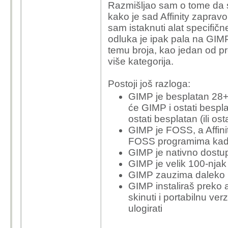
vrijeme da se navikne g
Razmišljao sam o tome da st
Adobe Ilustratoru / In D
vrijedi isto.
kako je sad Affinity zapravo 
Adobe triju, a GIMP je 
sam istaknuti alat specifič
entuzijaste, marginalce
odluka je ipak pala na GIMP,
temu broja, kao jedan od pr
više kategorija.
Postoji još razloga:
GIMP je besplatan 28+ 
će GIMP i ostati bespla
ostati besplatan (ili os
GIMP je FOSS, a Affinit
FOSS programima kad j
GIMP je nativno dostupa
GIMP je velik 100-njak 
GIMP zauzima daleko
GIMP instaliraš preko a
skinuti i portabilnu verzi
ulogirati