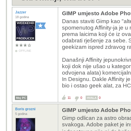
Jazzer
GIMP umjesto Adobe Phot
18 godina
Danas staviti Gimp kao "al
spomenutog Affinity-ja je 
prema laicima koji će iz ova
odabrati rješenje za sebe. S
geekizam ispred zdravog r
OFFLINE
Današnji Affinity jepunokrivn
koji dok nije ušao u kategor
odvojena alata) komercijaln
In Designu. Dakle Affinity j
bio i ostao geek alat, za HC
11
0
0
Moj PC
HVALA
Boris grozni
GIMP umjesto Adobe Phot
5 godina
Gimp odlican za astro obra
svakoga. Adobe paket je ins