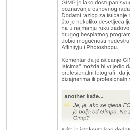
GIMP je lako dostupan svug
poznavanje osnovnog rada s
Dodatni razlog za isticanje 
što je nekoliko desetljeća 
na u najmanju ruku zadovolj
drugog besplatnog programa
dobio mogućnosti nedestrukt
Affinityju i Photoshopu.
Komentar da je isticanje G
laicima" možda bi vrijedio da
profesionalni fotografi i da
dizajnerima ili profesionalni
another kaže...
Je, je, ako se gleda FO
je bolja od Gimpa. Ne 
Gimp?
Krita je istaknuta kao doda