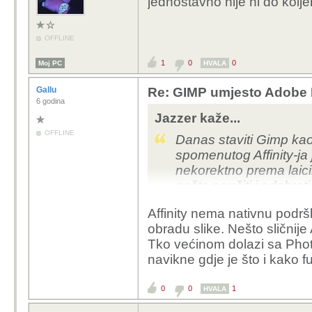
jednostavno nije ni do kolj
OFFLINE
1
0
0
Moj PC
HVALA
Gallu
Re: GIMP umjesto Adobe P
6 godina
Jazzer kaže...
OFFLINE
Danas staviti Gimp kao
spomenutog Affinity-ja
nekorektno prema laici
nešto naučiti i odabrat
stavljati emocije i ge
Affinity nema nativnu podr
obradu slike. Nešto sličnije 
Današnji Affinity jepuno
Tko većinom dolazi sa Phot
alat koji dok nije ušao
navikne gdje je što i kako fu
kao tri odvojena alata
Adobe Ilustratoru / In D
0
0
1
HVALA
Adobe triju, a GIMP je 
entuzijaste, marginalce