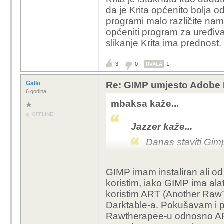
da je Krita općenito bolja o
programi malo različite nam
općeniti program za uređiva
slikanje Krita ima prednost.
3
0
1
HVALA
Gallu
Re: GIMP umjesto Adobe P
6 godina
mbaksa kaže...
OFFLINE
Jazzer kaže...
Danas staviti Gim
jedva spomenutog 
obmanjujuće i nek
GIMP imam instaliran ali od 
članaka pokušati n
koristim, iako GIMP ima ala
Stvarno nije u red
koristim ART (Another Raw
zdravog razuma.
Darktable-a. Pokušavam i p
Rawtherapee-u odnosno ART-
Današnji Affinity j