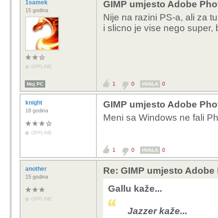
1samek
GIMP umjesto Adobe Phot
15 godina
Nije na razini PS-a, ali za tu
i slicno je vise nego super,
OFFLINE
1
0
0
Moj PC
HVALA
knight
GIMP umjesto Adobe Phot
18 godina
Meni sa Windows ne fali P
OFFLINE
1
0
0
HVALA
another
Re: GIMP umjesto Adobe P
15 godina
Gallu kaže...
OFFLINE
Jazzer kaže...