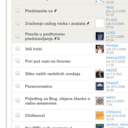
19:18
Vexii
Predstavite se
pon 11.2.2008
21:19
F1-IVO
Značenje vašeg nicka i avatara
sub 5.9.2009
15:22
LUXX
Pravila u podforumu
sri 27.2.2008
predstavljanje
21:54
Horagio
Vaš hobi
ned 16.3.2008
20:55
Aleksej2009
Prvi put sam na forumu
čet 21.8.2025
17:18
fakEEE
Slike vaših mobilnih uređaja
sri 7.9.2011
20:54
HappyD
Paranormalno
uto 24.6.2008
16:48
nik0la
Prijedlog za Bug, objava članka o
ned 1.6.2025
radio-amaterima
7:16
Chillaona
Chillaona!
ned 15.8.2010
23:18
random_stor