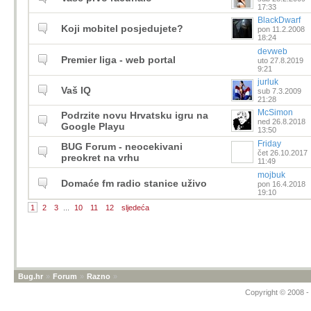
17:33
BlackDwarf
Koji mobitel posjedujete?
pon 11.2.2008
18:24
devweb
Premier liga - web portal
uto 27.8.2019
9:21
jurluk
Vaš IQ
sub 7.3.2009
21:28
McSimon
Podrzite novu Hrvatsku igru na
ned 26.8.2018
Google Playu
13:50
Friday
BUG Forum - neocekivani
čet 26.10.2017
preokret na vrhu
11:49
mojbuk
Domaće fm radio stanice uživo
pon 16.4.2018
19:10
1
2
3
...
10
11
12
sljedeća
Bug.hr
»
Forum
»
Razno
»
Copyright © 2008 - 