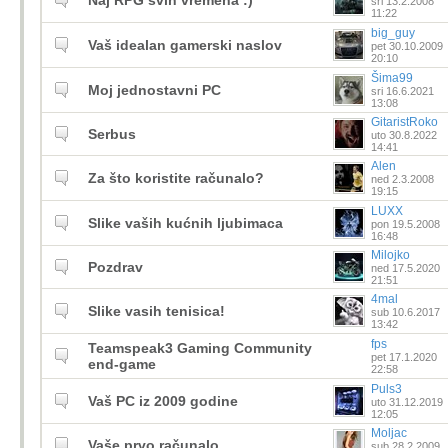
Naj RPG svih vremena :)
sri 13.2.2008
11:22
big_guy
Vaš idealan gamerski naslov
pet 30.10.2009
20:10
Šima99
Moj jednostavni PC
sri 16.6.2021
13:08
GitaristRoko
Serbus
uto 30.8.2022
14:41
Alen
Za što koristite računalo?
ned 2.3.2008
19:15
LUXX
Slike vaših kućnih ljubimaca
pon 19.5.2008
16:48
Milojko
Pozdrav
ned 17.5.2020
21:51
4mal
Slike vasih tenisica!
sub 10.6.2017
13:42
fps
Teamspeak3 Gaming Community
pet 17.1.2020
end-game
22:58
Puls3
Vaš PC iz 2009 godine
uto 31.12.2019
12:05
Moljac
Vaše prvo računalo
sub 28.2.2009