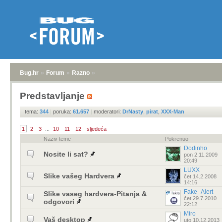
Bug.hr
»
Forum
»
Razno
»
Predstavljanje
tema:
344
|
poruka:
61.657
|
moderatori:
DrNasty
,
pirat
,
XXX-Man
1
2
3
...
10
11
12
sljedeća
Naziv teme
Pokrenuo
Dodinho
Nosite li sat?
pon 2.11.2009
20:49
LUXX
Slike vašeg Hardvera
čet 14.2.2008
14:16
Fake_Alert
Slike vaseg hardvera-Pitanja &
čet 29.7.2010
odgovori
22:12
Miro
Vaš desktop
uto 10.12.2013