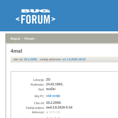
Bug.hr
»
Forum
»
4mal
clan od:
20.2.2008.
|
zadnja aktivnost:
sri 1.4.2026 18:52
ZG
Lokacija:
24.02.1983.
Rođendan:
muški
Spol:
vidi ovdje
Moj PC:
20.2.2008.
Clan od:
ned 2.8.2026 0:34
Zadnja prijava:
Aktivnost:
OFFLINE