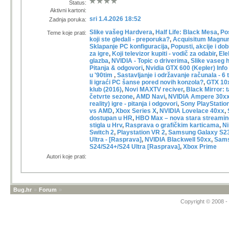
Status:
Aktivni kartoni:
sri 1.4.2026 18:52
Zadnja poruka:
Slike vašeg Hardvera
,
Half Life: Black Mesa
,
Pos
Teme koje prati:
koji ste gledali - preporuka?
,
Acquisitum Magnu
Sklapanje PC konfiguracija
,
Popusti, akcije i do
za igre
,
Koji televizor kupiti - vodič za odabir
,
Ele
glazba
,
NVIDIA - Topic o driverima
,
Slike vaseg 
Pitanja & odgovori
,
Nvidia GTX 600 (Kepler) Info
u '90tim
,
Sastavljanje i održavanje računala - 6 t
li igraći PC šanse pored novih konzola?
,
GTX 10x
klub (2016)
,
Novi MAXTV reciver
,
Black Mirror: 
četvrte sezone
,
AMD Navi
,
NVIDIA Ampere 30x
reality) igre - pitanja i odgovori
,
Sony PlayStatio
vs AMD
,
Xbox Series X
,
NVIDIA Lovelace 40xx
,
dostupan u HR
,
HBO Max – nova stara streamin
stigla u Hrv
,
Rasprava o grafičkim karticama
,
Ni
Switch 2
,
Playstation VR 2
,
Samsung Galaxy S2
Ultra - [Rasprava]
,
NVIDIA Blackwell 50xx
,
Sams
S24/S24+/S24 Ultra [Rasprava]
,
Xbox Prime
Autori koje prati:
Bug.hr
»
Forum
»
Copyright © 2008 - 