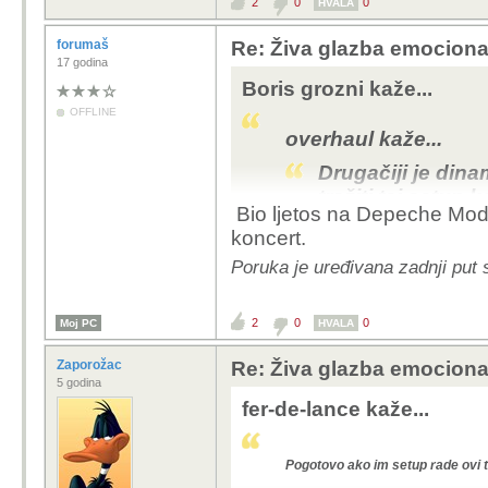
2
0
0
HVALA
forumaš
Re: Živa glazba emociona
17 godina
Boris grozni kaže...
OFFLINE
overhaul kaže...
Drugačiji je dina
tražiti taj setup k
Bio ljetos na Depeche Mode 
No, i bilo što live
koncert.
smijemo forama už
Poruka je uređivana zadnji put 
nebi dvaput pogle
se i društvo smije 
Čak i ista generič
2
0
0
Moj PC
HVALA
djeluje intenzivnij
Zaporožac
Re: Živa glazba emociona
To nema apsolutno veze s tim, 99,9
5 godina
moze mjeriti po kvaliteti cak niti s 
fer-de-lance kaže...
ocajna niti je mjerilo icega!
Ljudi slusaju glazbu koju vole, izvo
jedino jos kad je na heroinu ili kad
Pogotovo ako im setup rade ovi 
HIFIsti imaju drugi problem
..