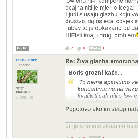
low end hi-fi komponentama,
Čak i ista generička gl
ocajna niti je mjerilo icega!
intenzivnije zbog okolic
Ljudi slusaju glazbu koju v
drustvo, taj osjecaj covjek i
ljubav to je dokazano od d
HIFIsti imaju drugi problem
2
0
1
Moj PC
HVALA
fer-de-lance
Re: Živa glazba emociona
10 godina
Boris grozni kaže...
To nema apsolutno vez
koncertima nema veze 
neaktivan
kvaliteti cak niti s lo
OFFLINE
no kvaliteta zvuka je oc
Pogotovo ako im setup rade
umjereno intelektualno ošt