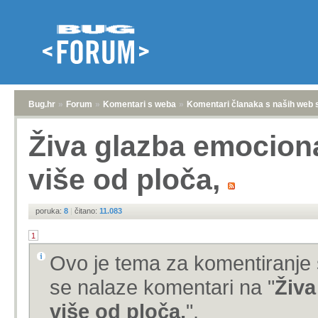
Bug.hr
»
Forum
»
Komentari s weba
»
Komentari članaka s naših web 
Živa glazba emocion
više od ploča,
poruka:
8
|
čitano:
11.083
1
Ovo je tema za komentiranje 
se nalaze komentari na "
Živa
više od ploča,
".