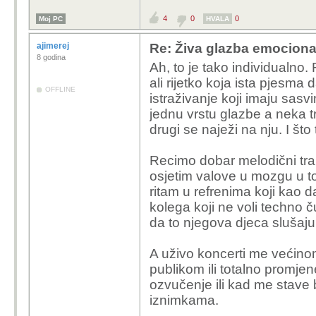
4
0
0
Moj PC
HVALA
ajimerej
Re: Živa glazba emociona
8 godina
Ah, to je tako individualno.
ali rijetko koja ista pjesma 
OFFLINE
istraživanje koji imaju sa
jednu vrstu glazbe a neka t
drugi se naježi na nju. I što t
Recimo dobar melodični tr
osjetim valove u mozgu u to
ritam u refrenima koji kao 
kolega koji ne voli techno č
da to njegova djeca slušaju
A uživo koncerti me većinom
publikom ili totalno promjen
ozvučenje ili kad me stave b
iznimkama.