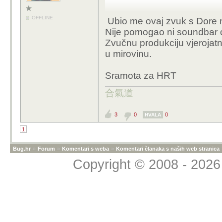
OFFLINE
Ubio me ovaj zvuk s Dore n
Nije pomogao ni soundbar 
Zvučnu produkciju vjerojatn
u mirovinu.
Sramota za HRT
合氣道
3
0
0
HVALA
1
Bug.hr
»
Forum
»
Komentari s weba
»
Komentari članaka s naših web stranica
Copyright © 2008 - 2026 