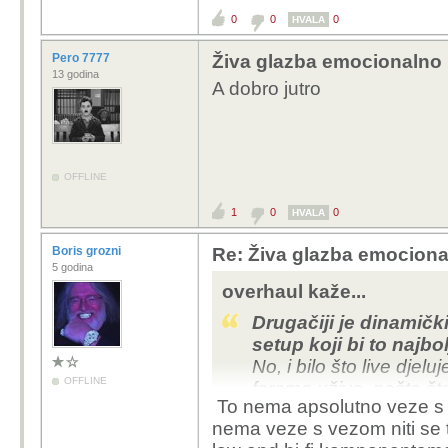
0
0
0
HVALA
Pero 7777
Živa glazba emocionalno 
13 godina
A dobro jutro
OFFLINE
1
0
0
HVALA
Boris grozni
Re: Živa glazba emociona
5 godina
overhaul kaže...
Drugačiji je dinamički
setup koji bi to najbol
No, i bilo što live dje
OFFLINE
forama uživo, nešto š
To nema apsolutno veze s 
nebi dvaput pogledali,
nema veze s vezom niti se to
društvo smije i zabavlj