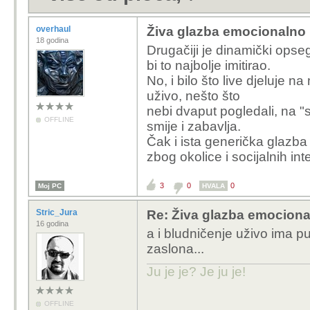
overhaul
Živa glazba emocionalno 
18 godina
Drugačiji je dinamički opseg.
bi to najbolje imitirao.
No, i bilo što live djeluje 
uživo, nešto što
nebi dvaput pogledali, na "
OFFLINE
smije i zabavlja.
Čak i ista generička glazba 
zbog okolice i socijalnih int
3
0
0
Moj PC
HVALA
Stric_Jura
Re: Živa glazba emociona
16 godina
a i bludničenje uživo ima p
zaslona...
Ju je je? Je ju je!
OFFLINE