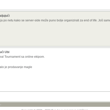
aljujući
ija po netu kako se server-side može puno bolje organizirati za end of life. Još sam
ući Ubi
real Tournament sa online ekipom.
talo je prodavanje magle
»