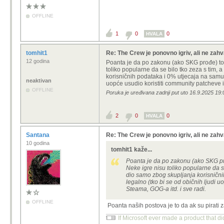
OFFLINE
1
0
0
HVALA
tomhit1
Re: The Crew je ponovno igriv, ali ne zahv
12 godina
Poanta je da po zakonu (ako SKG prođe) to m
toliko popularne da se bilo tko zeza s tim, 
korisničnih podataka i 0% utjecaja na samu ig
neaktivan
uopće usudio koristiti community patcheve i
OFFLINE
Poruka je uređivana zadnji put uto 16.9.2025 19:
2
0
0
HVALA
Santana
Re: The Crew je ponovno igriv, ali ne zahv
10 godina
tomhit1 kaže...
Poanta je da po zakonu (ako SKG prođ
Neke igre nisu toliko popularne da se
dio samo zbog skupljanja korisničnih
legalno (tko bi se od običnih ljudi 
Steama, GOG-a itd. i sve radi.
OFFLINE
Poanta naših postova je to da ak su pirati
If Microsoft ever made a product that d