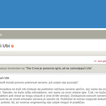
stranica
»
i Ubi
+/- sve po
alaze komentari na "
The Crew je ponovno igriv, ali ne zahvaljujući Ubi
".
ući Ubi
isoft morati ponovo pokrenuti servere, još uvijek nije poznato
"
icijativa ne traži niti očekuje da publisher održava servere vječno, već samo da osi
i. Također, ne traže ništa retroaktivno, već samo za novo izdane igre. Čak i ne traže
tivni anti cheat se mogu izbaciti iz end-of-life verzije)
. Dostupnost osnovih server
ćnost da se izradi emulator servera je sasvim ok. Publisher bi morao osigurati dokume
trebi, itd, jer reverse engineering nije uvijek moguć ili praktičan.