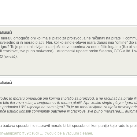
aljujući
oraju omogućiti oni kojima si platio za proizvod, a ne računati na pirate ili commun
a svejedno si ih morao platiti. Npr. koliko single-player igara danas ima "online" di
ru? To je po meni trivijano za riješit developerima za end of life legalno (tko bi se
li crackove, sve puno malwarea)... automatski update preko Steama, GOG-a itd. i sv
02 (tomhit1).
aljujući
e) to moraju omogućiti oni kojima si platio za proizvod, a ne računati na pirate il
 bilo tko zeza s tim, a svejedno si ih morao platiti. Npr. koliko single-player igara 
 podataka i 0% utjecaja na samu igru? To je po meni trivijano za riješit developerim
uopće usudio koristiti community patcheve ili crackove, sve puno malwarea)... autom
 za badava sposobni to napravit morale bi bit sposobne i kompanije koje rade te pr
idn&amp;amp;#39;t suck ... it would be a vacuum cleaner.