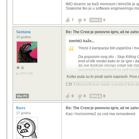
IMO stvarno se traži minimum i tehnički je 
Svakome tko je u software engineeringu mal
7
0
0
HVALA
Santana
Re: The Crew je ponovno igriv, ali ne zahv
10 godina
tomhit1 kaže...
"
Hoće li kampanja biti uspješna i hoć
Da pojasnim ovaj dio - Stop Killing 
end-of-life model kako bi se igre i d
da sve funkcije moraju ostati iste (n
serverskih komponenti za self-hostin
OFFLINE
osigurati dokumentaciju, objaviti AP
Kolko puta su to pirati sami napravili. Prv
praktičan.
If Microsoft ever made a product that d
IMO stvarno se traži minimum i tehni
vodu. Svakome tko je u software eng
0
0
0
Moj PC
HVALA
Bass
Re: The Crew je ponovno igriv, ali ne zahv
17 godina
Kao i horizonmw2 za cod mw remastered.