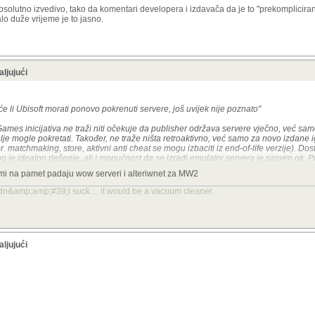
apsolutno izvedivo, tako da komentari developera i izdavača da je to "prekomplicira
o duže vrijeme je to jasno.
aljujući
e li Ubisoft morati ponovo pokrenuti servere, još uvijek nije poznato
"
Games inicijativa ne traži niti očekuje da publisher održava servere vječno, već sa
alje mogle pokretati. Također, ne traže ništa retroaktivno, već samo za novo izdane i
pr.
matchmaking, store, aktivni anti cheat se mogu izbaciti iz end-of-life verzije)
. Dos
g je idealno rješenje, ali i mogućnost da se izradi emulator servera je sasvim ok. 
I da se neke komponente mogu zamijeniti po potrebi, itd, jer reverse engineering nij
o mi na pamet padaju wow serveri i alteriwnet za MW2
idn&amp;amp;#39;t suck ... it would be a vacuum cleaner.
čki je apsolutno izvedivo, tako da komentari developera i izdavača da je to "prekom
ineeringu malo duže vrijeme je to jasno.
aljujući