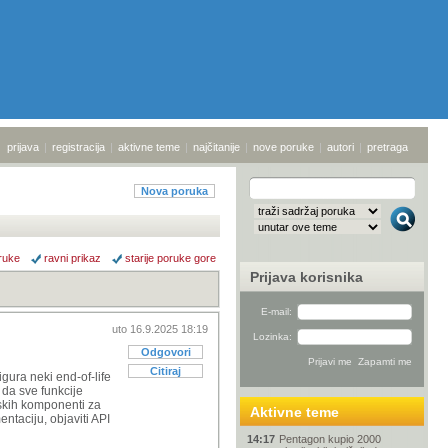
prijava
|
registracija
|
aktivne teme
|
najčitanije
|
nove poruke
|
autori
|
pretraga
Nova poruka
ruke
ravni prikaz
starije poruke gore
Prijava korisnika
E-mail:
uto 16.9.2025 18:19
Lozinka:
Odgovori
Citiraj
gura neki end-of-life
 da sve funkcije
skih komponenti za
Aktivne teme
ntaciju, objaviti API
14:17
Pentagon kupio 2000