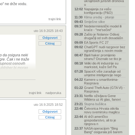
ukrajinskih jurišnih dronova
no" ne drže vodu.
u
12:02
Napajanja za vašu
konfiguraciju (P&O)
11:30
Klima uređaj - pitanje
trajni link
09:43
Smiješne slike
09:37
Nedeterministički model ili
kraće - "me'sečini"
uto 16.9.2025 18:43
09:28
Zašto je Nolanov Odisej
Odgovori
drugačiji od svih dosadašn
09:09
EA Sports FC 27
Citiraj
09:02
ChatGPT nudi razgovor bez
ograničenja s novim mode
mo da osigura neki
08:47
Bijeli haker promijenio
stranu? Doznalo se tko je
gre. Čak i ne traže
tupnost osnovih
08:18
Veliki dio AI industrije su
marksisti, kaže šef Pa
Publisher bi morao
07:28
SpaceX više zarađuje od
e uvijek moguć ili
umjetne inteligencije nego
04:22
Kamere u smartfonima-
Rasprava
plicirano" ne drže
01:22
Grand Theft Auto (GTA VI) -
Rasprava
trajni link
nadporuka
23:31
Netflix oživljava Gene
Wildera uz AI glas, fanovi
23:21
Stupna bušilica
uto 16.9.2025 18:52
22:46
Četvorica Hrvata otkrila
Odgovori
novu svemirsku maglicu
22:44
AI drži američko
Citiraj
gospodarstvo, ali to je
njegova n
22:37
NASA operacijom "Bing
Bang" osigurala još barem