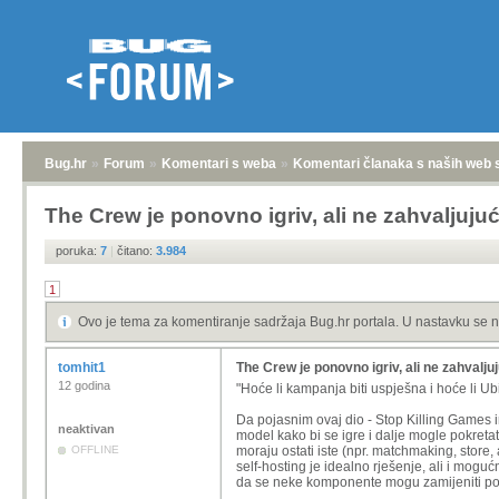
Bug.hr
»
Forum
»
Komentari s weba
»
Komentari članaka s naših web 
The Crew je ponovno igriv, ali ne zahvaljujuć
poruka:
7
|
čitano:
3.984
1
Ovo je tema za komentiranje sadržaja Bug.hr portala. U nastavku se n
tomhit1
The Crew je ponovno igriv, ali ne zahvaljuj
12 godina
"
Hoće li kampanja biti uspješna i hoće li Ub
Da pojasnim ovaj dio - Stop Killing Games in
neaktivan
model kako bi se igre i dalje mogle pokretat
OFFLINE
moraju ostati iste (npr.
matchmaking, store, ak
self-hosting je idealno rješenje, ali i mogu
da se neke komponente mogu zamijeniti po po