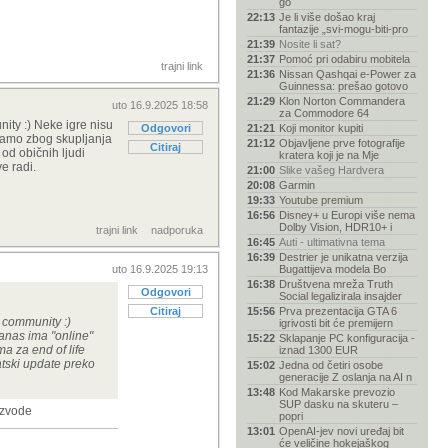
go
22:13
Je li više došao kraj
fantazije „svi-mogu-biti-pro
21:39
Nosite li sat?
21:37
Pomoć pri odabiru mobitela
trajni link
21:36
Nissan Qashqai e-Power za
Guinnessa: prešao gotovo
21:29
Klon Norton Commandera
uto 16.9.2025 18:58
za Commodore 64
ity :) Neke igre nisu
Odgovori
21:21
Koji monitor kupiti
o samo zbog skupljanja
21:12
Objavljene prve fotografije
Citiraj
 od običnih ljudi
kratera koji je na Mje
e radi.
21:00
Slike vašeg Hardvera
20:08
Garmin
19:33
Youtube premium
16:56
Disney+ u Europi više nema
Dolby Vision, HDR10+ i
trajni link
nadporuka
16:45
Auti - ultimativna tema
16:39
Destrier je unikatna verzija
uto 16.9.2025 19:13
Bugattijeva modela Bo
16:38
Društvena mreža Truth
Odgovori
Social legalizirala insajder
Citiraj
15:56
Prva prezentacija GTA 6
i community :)
igrivosti bit će premijern
danas ima "online"
15:22
Sklapanje PC konfiguracija -
a za end of life
iznad 1300 EUR
atski update preko
15:02
Jedna od četiri osobe
generacije Z oslanja na AI n
13:48
Kod Makarske prevozio
SUP dasku na skuteru –
oizvode
popri
13:01
OpenAI-jev novi uređaj bit
će veličine hokejaškog