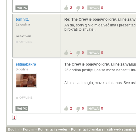
2
0
0
Moj PC
HVALA
tomhit1
Re: The Crew je ponovno igriv, ali ne zahv
12 godina
Ah da, sorry :) Vidim da već ima i prezentac
birokrati to shvate...
neaktivan
OFFLINE
1
0
0
HVALA
slitinabakra
The Crew je ponovno igriv, ali ne zahvaljuj
6 godina
26 godina poslije i jos se moze nabacit Un
Ako se tad moglo, moze se i danas. Sve os
OFFLINE
2
0
0
Moj PC
HVALA
1
Bug.hr
»
Forum
»
Komentari s weba
»
Komentari članaka s naših web stranica