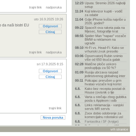
12:23
Uputa: Stremio 2026 najbolji
setup
trajni link
nadporuka
11:24
Koji televizor kupiti - vodič
za odabir
uto 16.9.2025 19:26
11:04
Gdje iPhone košta najviše u
2026. godini?
o da naši bistri EU
Odgovori
09:22
SpaceX-ova raketa pala na
Mjesec, fotografije krat
Citiraj
08:55
Spider-Man "napao" vozače
BMW-a reklamom na
ugrađe
08:10
Hi-Fi vs. Head-Fi: Kako se
vrhunski zvuk preselio
trajni link
nadporuka
03:06
Opservatorij Rubin snimio
više od 650 tisuća galak
sri 17.9.2025 8:15
02:28
Matične ploče uskoro
poskupljuju za 50 %?
Odgovori
01:09
Rusija ubrzava raspad
jedinstvenog globalnog inter
Citiraj
00:11
Policajac prerušen u grm
hvatao vozače koji korist
6.8.
Kako bez recepta postati dr.
House (ovisnik o lije
6.8.
Varta u stečaju zbog gubitka
posla s Appleom i odb
6.8.
Links reklamacija - vanjski
trajni link
servis MR servis
6.8.
Zoox dobio odobrenje za
komercijalnu robotaksi usl
Nova poruka
6.8.
Fantastika i SF (knjige)
6.8.
Priče o elementima #30:
vrh stranice
kisik – zagonetni sastojak
6.8.
Samsung Galaxy Z Flip /