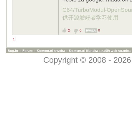
C64/TurboModul-OpenS
供开源爱好者学习使用
2
0
0
HVALA
1
Bug.hr
»
Forum
»
Komentari s weba
»
Komentari članaka s naših web stranica
Copyright © 2008 - 2026 