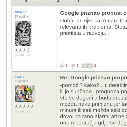
hoover
Google priznao propust o
17 godina
Dobar primjer kako nam te 
relevantnih problema. Šteta
prioriteta u razvoju.
OFFLINE
0
0
0
HVALA
ihush
Re: Google priznao propu
17 godina
-pomoći? kako? .. tj detektir
ili je sunčano.. prognoza-pr
što se dogodi u budućnosti,
možda neku primjenu jer tad
minuta ili sati možda stići 
OFFLINE
dovoljno rano alarmirati ne
onom području gdje se dog