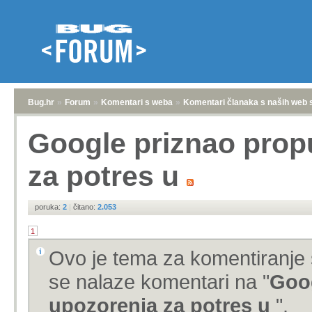
Bug.hr
»
Forum
»
Komentari s weba
»
Komentari članaka s naših web 
Google priznao prop
za potres u
poruka:
2
|
čitano:
2.053
1
Ovo je tema za komentiranje 
se nalaze komentari na "
Goog
upozorenja za potres u
".