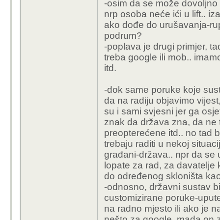
-osim da se može dovoljno ra
nrp osoba neće ići u lift.. iz
ako dođe do urušavanja-rupe
podrum?
-poplava je drugi primjer, t
treba google ili mob.. imamo 
itd.
-dok same poruke koje sust
da na radiju objavimo vijest
su i sami svjesni jer ga os
znak da država zna, da ne t
preopterećene itd.. no tad bi
trebaju raditi u nekoj situac
građani-država.. npr da se
lopate za rad, za davatelje 
do određenog skloništa kao
-odnosno, državni sustav b
customizirane poruke-upute
na radno mjesto ili ako je n
nešto za google, mada on 