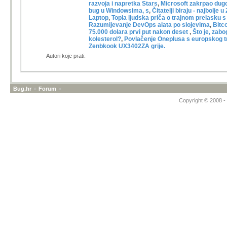
razvoja i napretka Stars
,
Microsoft zakrpao dugo
bug u Windowsima, s
,
Čitatelji biraju - najbolje u
Laptop
,
Topla ljudska priča o trajnom prelasku
Razumijevanje DevOps alata po slojevima
,
Bitc
75.000 dolara prvi put nakon deset
,
Što je, zabog
kolesterol?
,
Povlačenje Oneplusa s europskog t
Zenbkook UX3402ZA grije.
Autori koje prati:
Bug.hr
»
Forum
»
Copyright © 2008 - 