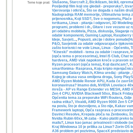
Slušaona
,
Starcraft 2
,
Biciklizam, bicikli, oprema,
Teme koje prati:
Posljednji film koji ste gledali - preporuka?
,
Izvan
Vjerovanja i otkrića
,
Što se događa s našim dru
Nadogradnja RAM memorije
,
Ultimativna tema z
prijenosnika
,
Koji SSD?
,
Sve o nogometu
,
Plaće 
tvrtkama
,
Linux - pitanja i odgovori
,
3D Modeling 
programi, problemi i dr.
,
Gitare i sve vezano uz n
pri odabiru mobitela
,
Pizza, diskusija
,
Slaganje r
odabir komponenti
,
Gaming Laptopi
,
Raspberry Pi
Ideje, Savjeti...
,
Popusti, akcije i dobre ponude[H
P&O
,
Savjetnik za odabir odgovarajuće tipkovni
zašto korisnici ne vole Linux
,
Linux - Općenito
,
T
"Kineski" mobiteli - tema za odabir i rasprave
,
I
(opća tema o procesorima)
,
Intel i5 Club
,
Chat te
hardvera
,
AMD vlak napokon kreće u pravom s
Ryzen procesori (opća tema)
,
Koji dashcam?
,
K
smartfonima- Rasprava
,
Koju kripto mjenjačnic
Samsung Galaxy Watch
,
Klima uređaj - pitanje
,
Kojeg je okusa vasa omiljena droga
,
Sony PlayS
AMD Ryzen Mobile Renoir APU
,
Kada će završit
koronavirusa? Imamo dob
,
NVIDIA Lovelace 40
mreža - AP vs Range Extender vs MESH
,
AMD R
Zen 4 CPU
,
NVIDIA Blackwell 50xx
,
Black Frida
Općenita tema za preporuke WiFi Routera
,
Gdje 
radna etika?
,
Vivaldi
,
AMD Ryzen 9000 Zen 5 C
na poslu, što je dozvoljeno, a što nije
,
Kakav vam
Framework laptopi
,
Opća rasprava o procesori
Davinci Resolve
,
Krepala ploča na Zenbooku, št
Nvidia Rubin 60xx
,
M-zaba - Kako platiti preko 
mailu?
,
Linux kao jamac privatnosti i slobode (o
Kraj Windowsa 10 je prilika za Linux? Zorin OS bi
A36 problem pri pozivima
,
SpaceX predstavio de