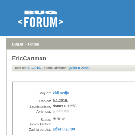
Bug.hr
»
Forum
»
EricCartman
clan od:
5.1.2016.
|
zadnja aktivnost:
jučer u 20:00
vidi ovdje
Moj PC:
5.1.2016.
Clan od:
danas u 11:58
Zadnja prijava:
Aktivnost:
OFFLINE
Status:
Aktivni kartoni:
jučer u 20:00
Zadnja poruka: