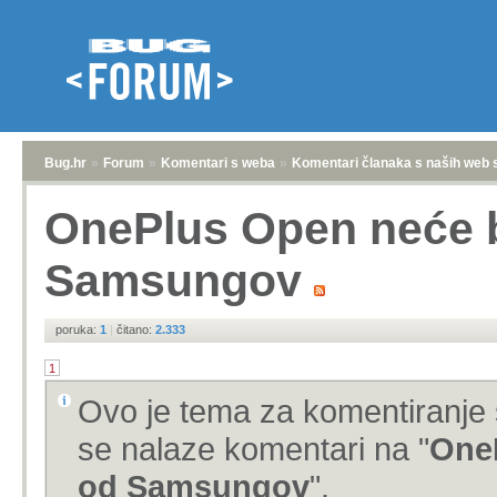
Bug.hr
»
Forum
»
Komentari s weba
»
Komentari članaka s naših web 
OnePlus Open neće bit
Samsungov
poruka:
1
|
čitano:
2.333
1
Ovo je tema za komentiranje 
se nalaze komentari na "
OneP
od Samsungov
".