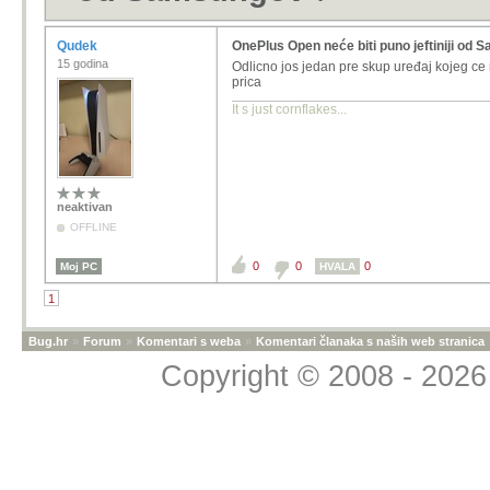
Qudek
OnePlus Open neće biti puno jeftiniji od
15 godina
Odlicno jos jedan pre skup uređaj kojeg ce r
prica
It s just cornflakes...
neaktivan
OFFLINE
0
0
0
Moj PC
HVALA
1
Bug.hr
»
Forum
»
Komentari s weba
»
Komentari članaka s naših web stranica
Copyright © 2008 - 2026 