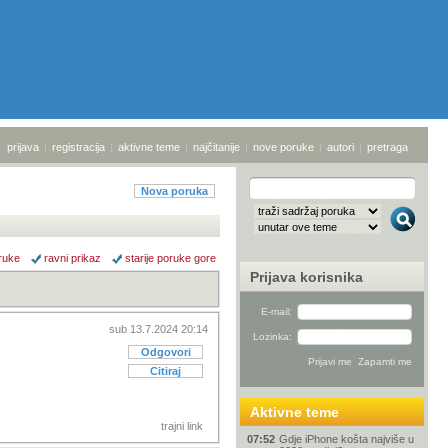
prijava
|
registracija
|
aktivne teme
|
najčitanije
|
nove poruke
|
autori
|
pretraga
Nova poruka
ruke
ravni prikaz
starije poruke gore
Prijava korisnika
E-mail:
sub 13.7.2024 20:14
Lozinka:
Odgovori
Citiraj
Aktivne teme
trajni link
07:52
Gdje iPhone košta najviše u