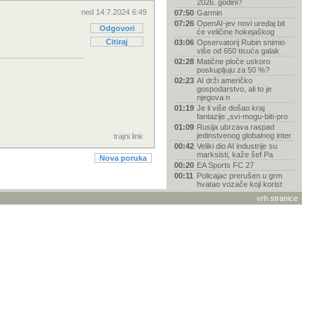
2026. godini?
ned 14.7.2024 6:49
07:50
Garmin
07:26
OpenAI-jev novi uređaj bit
Odgovori
će veličine hokejaškog
Citiraj
03:06
Opservatorij Rubin snimio
više od 650 tisuća galak
02:28
Matične ploče uskoro
poskupljuju za 50 %?
02:23
AI drži američko
gospodarstvo, ali to je
njegova n
01:19
Je li više došao kraj
fantazije „svi-mogu-biti-pro
01:09
Rusija ubrzava raspad
jedinstvenog globalnog inter
trajni link
00:42
Veliki dio AI industrije su
marksisti, kaže šef Pa
Nova poruka
00:20
EA Sports FC 27
00:11
Policajac prerušen u grm
hvatao vozače koji korist
23:58
Zašto je Nolanov Odisej
vrh stranice
drugačiji od svih dosadašn
23:45
Kako bez recepta postati dr.
House (ovisnik o lije
23:42
Varta u stečaju zbog gubitka
posla s Appleom i odb
23:27
Links reklamacija - vanjski
servis MR servis
23:14
Spider-Man "napao" vozače
BMW-a reklamom na
ugrađe
23:11
Pentagon kupio 2000
ukrajinskih jurišnih dronova
u