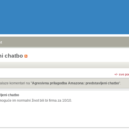
stranica
»
ni chatbo
+/- sve po
alaze komentari na "
Agresivna prilagodba Amazona: predstavljeni chatbo
".
jeni chatbo
oguće im normalni život bili bi firma za 10/10.