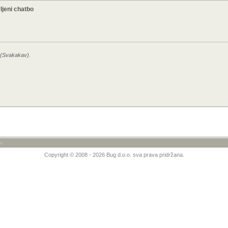
jeni chatbo
0 (Svakakav).
»
Copyright © 2008 - 2026 Bug d.o.o. sva prava pridržana.