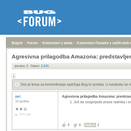
Bug.hr
»
Forum
»
Komentari s weba
»
Komentari članaka s naših web 
Agresivna prilagodba Amazona: predstavlje
poruka:
2
|
čitano:
2.241
1
Ovo je tema za komentiranje sadržaja Bug.hr portala. U nastavku se n
pet
Agresivna prilagodba Amazona: predstavl
16 godina
Još da unaprijede prava radnika i om
OFFLINE
3
0
2
HVALA