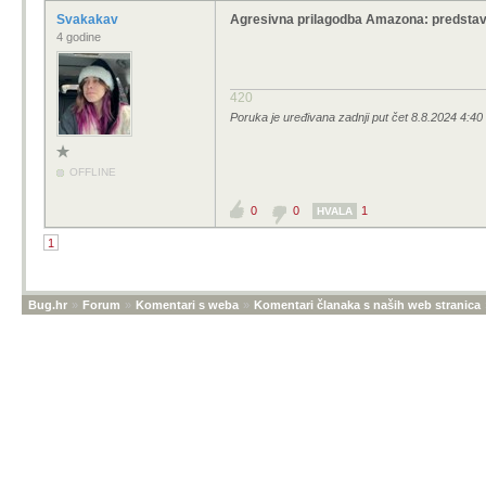
Svakakav
Agresivna prilagodba Amazona: predstavl
4 godine
420
Poruka je uređivana zadnji put čet 8.8.2024 4:4
OFFLINE
0
0
1
HVALA
1
Bug.hr
»
Forum
»
Komentari s weba
»
Komentari članaka s naših web stranica