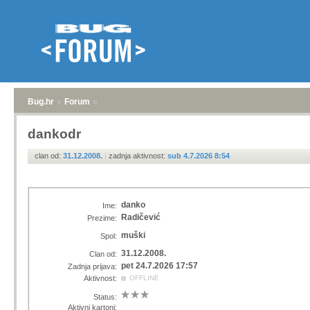
Bug.hr
»
Forum
»
dankodr
clan od:
31.12.2008.
|
zadnja aktivnost:
sub 4.7.2026 8:54
danko
Ime:
Radičević
Prezime:
muški
Spol:
31.12.2008.
Clan od:
pet 24.7.2026 17:57
Zadnja prijava:
Aktivnost:
OFFLINE
Status:
Aktivni kartoni: