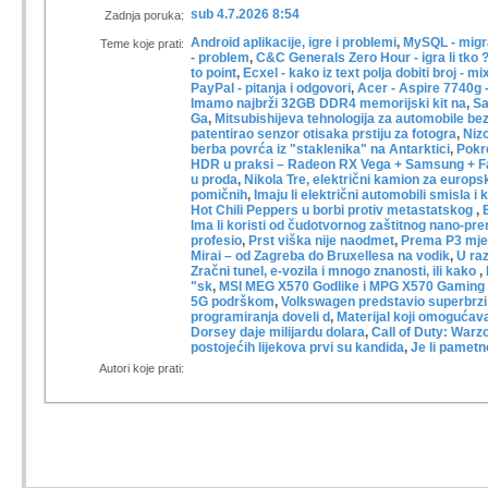
sub 4.7.2026 8:54
Zadnja poruka:
Android aplikacije, igre i problemi
,
MySQL - migra
Teme koje prati:
- problem
,
C&C Generals Zero Hour - igra li tko 
to point
,
Ecxel - kako iz text polja dobiti broj - m
PayPal - pitanja i odgovori
,
Acer - Aspire 7740g -
Imamo najbrži 32GB DDR4 memorijski kit na
,
Sa
Ga
,
Mitsubishijeva tehnologija za automobile bez
patentirao senzor otisaka prstiju za fotogra
,
Niz
berba povrća iz "staklenika" na Antarktici
,
Pokr
HDR u praksi – Radeon RX Vega + Samsung + F
u proda
,
Nikola Tre, električni kamion za europs
pomičnih
,
Imaju li električni automobili smisla i ko
Hot Chili Peppers u borbi protiv metastatskog
,
Ima li koristi od čudotvornog zaštitnog nano-pr
profesio
,
Prst viška nije naodmet
,
Prema P3 mjer
Mirai – od Zagreba do Bruxellesa na vodik
,
U raz
Zračni tunel, e-vozila i mnogo znanosti, ili kako
,
"sk
,
MSI MEG X570 Godlike i MPG X570 Gaming 
5G podrškom
,
Volkswagen predstavio superbrzi 
programiranja doveli d
,
Materijal koji omogućav
Dorsey daje milijardu dolara
,
Call of Duty: Warzo
postojećih lijekova prvi su kandida
,
Je li pametn
Autori koje prati: