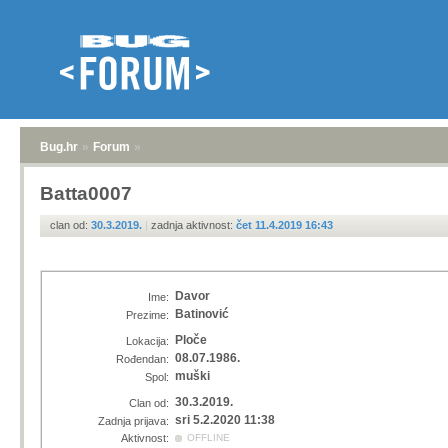
Bug.hr
»
Forum
»
Batta0007
clan od:
30.3.2019.
|
zadnja aktivnost:
čet 11.4.2019 16:43
Davor
Ime:
Batinović
Prezime:
Ploče
Lokacija:
08.07.1986.
Rođendan:
muški
Spol:
30.3.2019.
Clan od:
sri 5.2.2020 11:38
Zadnja prijava:
Aktivnost:
OFFLINE