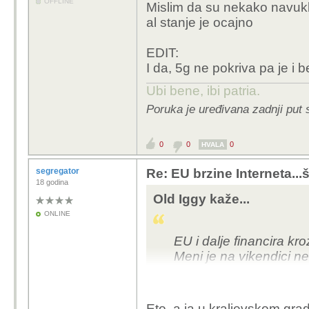
OFFLINE
Mislim da su nekako navukli
al stanje je ocajno
EDIT:
I da, 5g ne pokriva pa je i b
Ubi bene, ibi patria.
Poruka je uređivana zadnji put 
0
0
0
HVALA
segregator
Re: EU brzine Interneta...š
18 godina
Old Iggy kaže...
ONLINE
EU i dalje financira 
Meni je na vikendici n
siguran hoću li ikada i
tamo.
Eto, a ja u kraljevskom gra