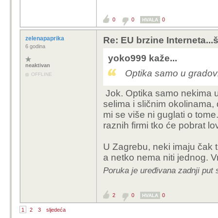
0
0
0
HVALA
zelenapaprika
Re: EU brzine Interneta...š
6 godina
yoko999 kaže...
neaktivan
Optika samo u gradovim
OFFLINE
Jok. Optika samo nekima u
selima i sličnim okolinama,
mi se više ni guglati o tome
raznih firmi tko će pobrat l
U Zagrebu, neki imaju čak tr
a netko nema niti jednog. 
Poruka je uređivana zadnji put 
2
0
0
HVALA
1
2
3
sljedeća