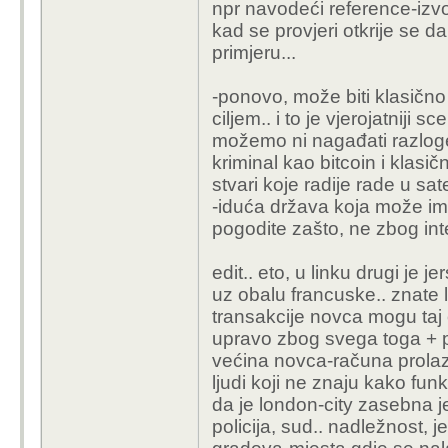
npr navodeći reference-izv
kad se provjeri otkrije se da 
primjeru...
-ponovo, može biti klasično
ciljem.. i to je vjerojatniji 
možemo ni nagađati razloge-c
kriminal kao bitcoin i klas
stvari koje radije rade u s
-iduća država koja može imat
pogodite zašto, ne zbog int
edit.. eto, u linku drugi je j
uz obalu francuske.. znate 
transakcije novca mogu taj 
upravo zbog svega toga + po
većina novca-računa prolaz
ljudi koji ne znaju kako funk
da je london-city zasebna j
policija, sud.. nadležnost, j