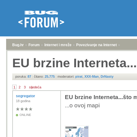
Bug.hr
»
Forum
»
Internet i mreže
»
Povezivanje na Internet
»
EU brzine Interneta..
poruka:
87
|
čitano:
25.775
|
moderatori:
pirat
,
XXX-Man
,
DrNasty
1
2
3
sljedeća
segregator
EU brzine Interneta...što m
18 godina
...o ovoj mapi
ONLINE