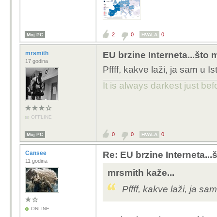
2
0
0
Moj PC
HVALA
mrsmith
EU brzine Interneta...što m
17 godina
Pffff, kakve laži, ja sam u I
It is always darkest just be
OFFLINE
0
0
0
Moj PC
HVALA
Cansee
Re: EU brzine Interneta...š
11 godina
mrsmith kaže...
Pffff, kakve laži, ja sa
ONLINE