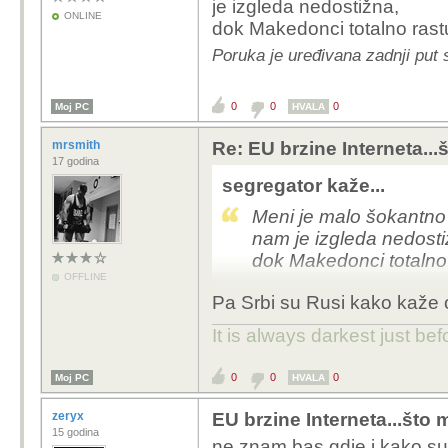
je izgleda nedostižna,
ONLINE
dok Makedonci totalno rast
Poruka je uređivana zadnji put 
0
0
0
Moj PC
HVALA
mrsmith
Re: EU brzine Interneta...š
17 godina
segregator kaže...
Meni je malo šokantno 
nam je izgleda nedosti
dok Makedonci totalno 
OFFLINE
Pa Srbi su Rusi kako kaže
It is always darkest just be
0
0
0
Moj PC
HVALA
zeryx
EU brzine Interneta...što m
15 godina
ne znam bas gdje i kako su o