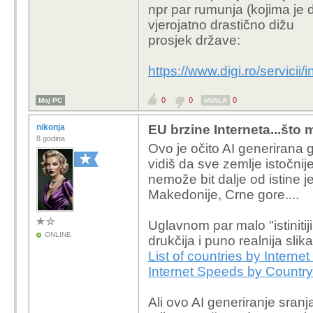
npr par rumunja (kojima je
vjerojatno drastično dižu
prosjek države:
https://www.digi.ro/servicii/i
0
0
0
Moj PC
HVALA
nikonja
EU brzine Interneta...što m
8 godina
Ovo je očito AI generirana 
vidiš da sve zemlje istočni
nemože bit dalje od istine j
Makedonije, Crne gore....
Uglavnom par malo "istinitij
ONLINE
drukčija i puno realnija slika
List of countries by Intern
Internet Speeds by Countr
Ali ovo AI generiranje sranja