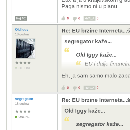
Paga nismo ni u planu
0
0
0
Moj PC
HVALA
Old Iggy
Re: EU brzine Interneta...š
18 godina
segregator kaže...
Old Iggy kaže...
EU i dalje financ
OFFLINE
Meni je na vikend
Eh, ja sam samo malo zapad
nisam siguran hoću
vikendica tamo.
0
0
0
HVALA
segregator
Re: EU brzine Interneta...š
18 godina
Eto, a ja u kraljevsko
Old Iggy kaže...
do Paga nismo ni u pl
ONLINE
segregator kaže...