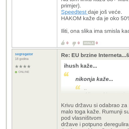
Moji podaci su odavde
primjer).
Speedtest
daje još veće.
https://bestbroadband
HAKOM kaže da je oko 50% 
speed-league/
Iliti, ona slika ima smisla 
0
0
0
HVALA
segregator
Re: EU brzine Interneta...š
18 godina
ihush kaže...
ONLINE
nikonja kaže...
..
Ali ovo AI generira
ne provjeri prije 
Krivu državu si odabrao za s
malo toga kaže. Rumunji su 
-čak nije laž.. nego ča
pod vlasništvom
želi..), kao i sinonim za 
države i potpuno deregulira