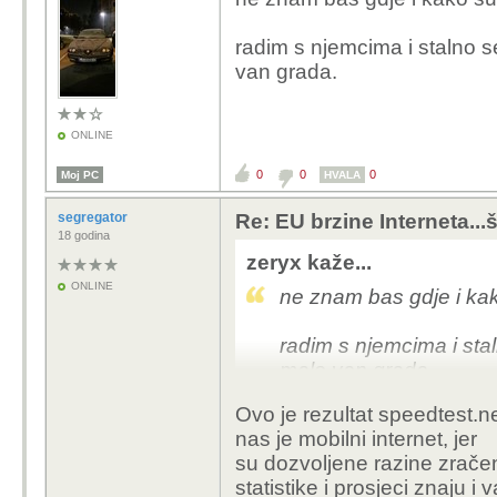
radim s njemcima i stalno s
van grada.
ONLINE
0
0
0
Moj PC
HVALA
segregator
Re: EU brzine Interneta...š
18 godina
zeryx kaže...
ONLINE
ne znam bas gdje i kako
radim s njemcima i sta
malo van grada.
Ovo je rezultat speedtest.ne
nas je mobilni internet, jer
su dozvoljene razine zrače
statistike i prosjeci znaju i v