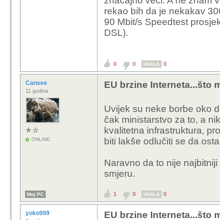
značajno veći. A ne znam vi
rekao bih da je nekakav 300
90 Mbit/s Speedtest prosjek
DSL).
0
0
0
HVALA
Cansee
EU brzine Interneta...što m
11 godina
Uvijek su neke borbe oko de
čak ministarstvo za to, a 
kvalitetna infrastruktura, p
biti lakše odlučiti se da ost
ONLINE
Naravno da to nije najbitniji
smjeru.
1
0
0
Moj PC
HVALA
yoko999
EU brzine Interneta...što m