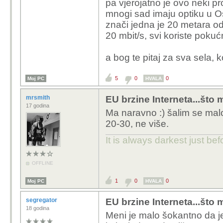
pa vjerojatno je ovo neki p
mnogi sad imaju optiku u Osi
znači jedna je 20 metara o
20 mbit/s, svi koriste pokuć
a bog te pitaj za sva sela, k
5
0
0
Moj PC
HVALA
mrsmith
EU brzine Interneta...što m
17 godina
Ma naravno :) šalim se mal
20-30, ne više.
It is always darkest just be
OFFLINE
1
0
0
Moj PC
HVALA
segregator
EU brzine Interneta...što m
18 godina
Meni je malo šokantno da je