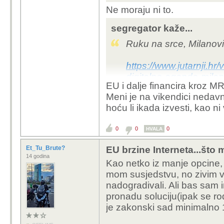
Ne moraju ni to.
segregator kaže...
Ruku na srce, Milanovi
https://www.jutarnji.hr
digitalne-agende-milan
EU i dalje financira kroz 
hrvatska-od-svog-plan
Meni je na vikendici nedav
hoću li ikada izvesti, kao n
https://www.novilist.h
merkel-zamjera-hrvatsk
0
0
0
HVALA
utm_source=chatgpt.
Et_Tu_Brute?
EU brzine Interneta...što m
međutim kasnije su ga k
14 godina
Kao netko iz manje opcine,
mi izgubili 10-ak godin
mom susjedstvu, no zivim va
nadogradivali. Ali bas sam 
pronadu soluciju(ipak se rod
je zakonski sad minimalno