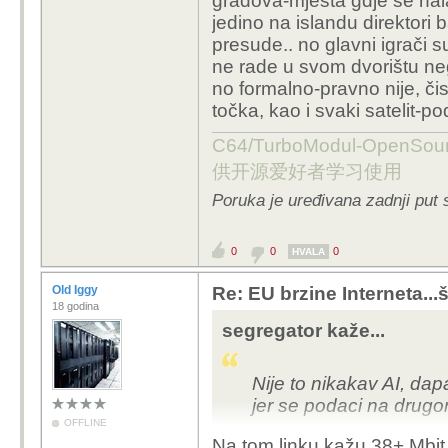
gradova-mjesta gdje se nala
jedino na islandu direktori
presude.. no glavni igrači su
ne rade u svom dvorištu neg
no formalno-pravno nije, čis
točka, kao i svaki satelit-pod
C64/TurboModul-OpenS
供开源爱好者学习使用
Poruka je uređivana zadnji put 
0
0
0
HVALA
Old Iggy
Re: EU brzine Interneta...š
18 godina
segregator kaže...
Nije to nikakav AI, dap
jer se podaci na drugo
OFFLINE
Na tom linku kažu 38+ Mbit