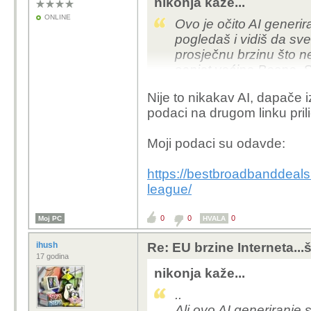
nikonja kaže...
ONLINE
Ovo je očito AI generir
pogledaš i vidiš da sve
prosječnu brzinu što ne
sanjat većina Bosne, Sr
Nije to nikakav AI, dapače i
Uglavnom par malo "isti
podaci na drugom linku pril
malo drukčija i puno rea
List of countries by In
Moji podaci su odavde:
Internet Speeds by Co
https://bestbroadbanddeal
Ali ovo AI generiranje s
league/
provjeri prije nego šer
0
0
0
Moj PC
HVALA
ihush
Re: EU brzine Interneta...š
17 godina
nikonja kaže...
..
Ali ovo AI generiranje s