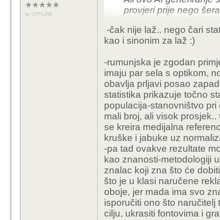
provjeri prije nego šer
OFFLINE
-čak nije laž.. nego čari sta
kao i sinonim za laž :)
-rumunjska je zgodan primjer,
imaju par sela s optikom, n
obavlja prljavi posao zapad
statistika prikazuje točno st
populacija-stanovništvo pri č
mali broj, ali visok prosjek..
se kreira medijalna referen
kruške i jabuke uz normaliza
-pa tad ovakve rezultate mož
kao znanosti-metodologiji u
znalac koji zna što će dobi
što je u klasi naručene rekl
oboje, jer mada ima svo zna
isporučiti ono što naručitelj 
cilju, ukrasiti fontovima i gr