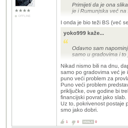
Primijeti da je ona slik
je i Rumunjska već na
OFFLINE
I onda je bio teži BS (već s
yoko999 kaže...
Odavno sam napominja
samo u gradovima i to je
sa ultra-sporim bakrom 
Nikad nismo bili na dnu, d
za 2001. godinu.
samo po gradovima već je i 
puno veći problem za provl
Puno veći problem predstavl
priključke, ove godine bi tre
financijski povrat jako slab.
Uz to, pokrivenost postaje p
smo jako dobri.
1
0
0
HVALA