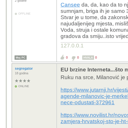
2 godine
Cansee
da, da, kao da to nji
sumnjam, briga ih je samo 
OFFLINE
Stvar je u tome, da zakonsk
najudaljenijeg mjesta, misliš 
Voda, struja i ostale komuna
gradova da smiju..isto vrijed
127.0.0.1
0
0
0
Moj PC
HVALA
segregator
EU brzine Interneta...što m
18 godina
Ruku na srce, Milanović je
ONLINE
https://www.jutarnji.hr/vije
agende-milanovic-je-merkel
nece-odustati-372961
https://www.novilist.hr/no
zamjera-hrvatskoj-sto-je-h