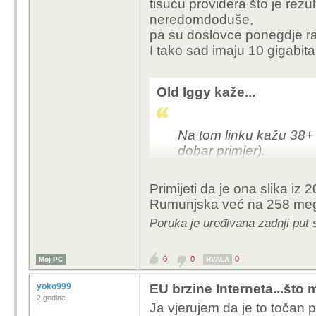
tisuću providera što je rezu
-rumunjska je zgodan pri
neredomdoduše,
laž, imaju par sela s o
pa su doslovce ponegdje raz
gdje se obavlja prljavi
I tako sad imaju 10 gigabita
dok ova statistika prik
fixni korisnik, ne popul
imaju te 'firme', realtivno
Old Iggy kaže...
problem kvalitete uzork
ovisi što u odnosu na 
normalizaciju..
Na tom linku kažu 38+ 
-pa tad ovakve rezulta
dobar primjer).
statistici kao znanosti-
Speedtest
daje još već
nasuprot znalac koji z
HAKOM kaže da je oko 
Primijeti da je ona slika iz 2
parametra formule.. što
Rumunjska već na 258 meg
razlogu, dok ai može bi
Iliti, ona slika ima sm
Poruka je uređivana zadnji put 
glup, odnosno algoritam 
beautiful...
prilagoditi činjenice ili
grafovima pa dobije uvje
0
0
0
Moj PC
HVALA
reference-izvore podat
provjeri otkrije se da su
yoko999
EU brzine Interneta...što m
2 godine
Ja vjerujem da je to točan 