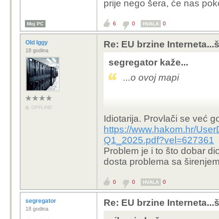
prije nego šera, će nas pok
6
0
0
Moj PC
HVALA
Old Iggy
Re: EU brzine Interneta...š
18 godina
segregator kaže...
...o ovoj mapi
OFFLINE
Idiotarija. Provlači se već 
https://www.hakom.hr/Use
Q1_2025.pdf?vel=627361
Problem je i to što dobar d
dosta problema sa širenjem 
0
0
0
HVALA
segregator
Re: EU brzine Interneta...š
18 godina