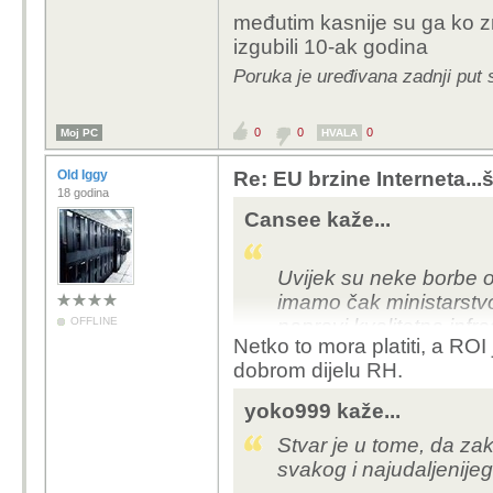
međutim kasnije su ga ko zn
izgubili 10-ak godina
Poruka je uređivana zadnji put 
0
0
0
Moj PC
HVALA
Old Iggy
Re: EU brzine Interneta...š
18 godina
Cansee kaže...
Uvijek su neke borbe o
imamo čak ministarstv
OFFLINE
napravi kvalitetna infr
Netko to mora platiti, a RO
će ljudima ipak biti lak
dobrom dijelu RH.
yoko999 kaže...
Stvar je u tome, da za
svakog i najudaljenije