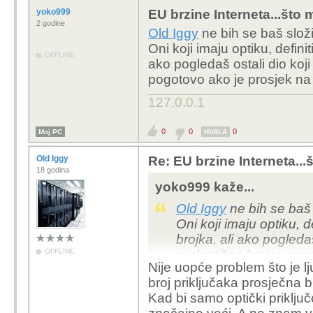
yoko999
EU brzine Interneta...što m
2 godine
Old Iggy
ne bih se baš slož
Oni koji imaju optiku, defini
OFFLINE
ako pogledaš ostali dio koj
pogotovo ako je prosjek na
127.0.0.1
0
0
0
Moj PC
HVALA
Old Iggy
Re: EU brzine Interneta...š
18 godina
yoko999 kaže...
Old Iggy
ne bih se baš 
Oni koji imaju optiku, 
brojka, ali ako pogleda
OFFLINE
nedostižna brzina, pog
Nije uopće problem što je l
skoro 50% ljudi..
broj priključaka prosječna br
Kad bi samo optički priključc