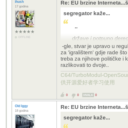
ihush
Re: EU brzine Interneta...š
17 godina
segregator kaže...
..
OFFLINE
države i potpuno
deregu
-gle, stvar je upravo u regul
za 'igralištem' gdje rade št
treba za njihove političke i
razlikovati to dvoje..
C64/TurboModul-OpenS
供开源爱好者学习使用
0
0
0
HVALA
Old Iggy
Re: EU brzine Interneta...š
18 godina
segregator kaže...