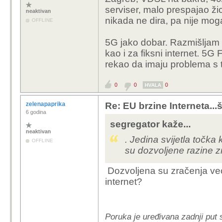
serviser, malo prespajao ž
neaktivan
nikada ne dira, pa nije mog
OFFLINE
5G jako dobar. Razmišljam
kao i za fiksni internet. 5G 
rekao da imaju problema s t
0
0
0
HVALA
zelenapaprika
Re: EU brzine Interneta...š
6 godina
segregator kaže...
neaktivan
. Jedina svijetla točka 
OFFLINE
su dozvoljene razine 
Dozvoljena su zračenja ve
internet?
Poruka je uređivana zadnji put 