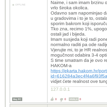
-ponovo, može biti kla
Naime, i sam imam brzinu o
ali s ciljem.. i to je vj
OFFLINE
vrlo široka okolica.
stoje iza, ne možemo ni
Odavno sam napominjao da
politički-ekonomski ili 
u gradovima i to je to, ostala
zametanje tragova u ma
sporim bakrom koji isporuču
satelitskim državama n
Tko zna, recimo 1%, upogon
-iduća država koja može
ostali jad i bijeda.
moldavija.. pogodite za
Imam susjeda koji radi pon
normalno raditi pa ode radi
Vjerujte mi, to je HR realno
mogučnost odabira 3-4 opti
S time smatram da je ovo r
HAKOM-a
https://ekarta.hakom.hr/por
id=616284a3ec4f4a6f93f5
vidjet ćete realnost ove tung
127.0.0.1
0
0
0
Moj PC
HVALA