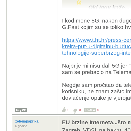
Old Iggy kaže...
EU i dalje f
I kod mene 5G, nakon dugo
Meni je na v
G.Fast kojim su se toliko hva
priključak nis
većina vlasni
https://www.t.ht.hr/press-c
kreira-put-u-digitalnu-bud
tehnologije-superbrzog-int
Eto, a ja u kralje
Najprije mi nisu dali 5G j
Zadra pa do Paga 
sam se prebacio na Telema
Eh, ja sam samo malo zapadnije, ne
Negdje sam pročitao da te
korisniku, ne znam zašto im 
dovlačenje optike je vjeroja
0
0
0
Moj PC
HVALA
zelenapaprika
EU brzine Interneta...što m
6 godina
Zagreb, VDSL na bakru, 40/