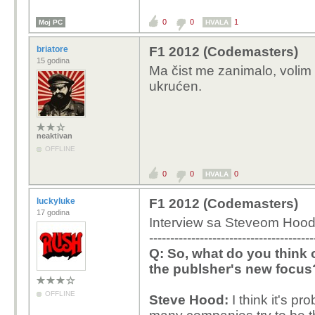
0
0
1
Moj PC
HVALA
briatore
F1 2012 (Codemasters)
15 godina
Ma čist me zanimalo, volim 
ukrućen.
neaktivan
OFFLINE
0
0
0
HVALA
luckyluke
F1 2012 (Codemasters)
17 godina
Interview sa Steveom Hoo
---------------------------------------
Q: So, what do you think
the publsher's new focus
OFFLINE
Steve Hood:
I think it's pr