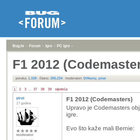
Bug.hr
»
Forum
»
Igre
»
PC igre
»
F1 2012 (Codemaste
poruka:
1.159
|
čitano:
255.234
|
moderatori:
DrNasty
,
pirat
1
2
3
...
37
38
39
sljedeća
pirat
F1 2012 (Codemasters)
17 godina
Upravo je Codemasters obja
igre.
Evo što kaže mali Bernie:
moderator