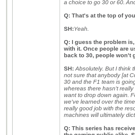
a choice to go 30 or 60. An
Q: That's at the top of you
SH:
Yeah.
Q: I guess the problem is
with it. Once people are u
back to 30, people won't g
SH:
Absolutely. But I think 
not sure that anybody [at C
30 and the F1 team is going 
whereas there hasn't really 
want to drop down again. F
we've learned over the tim
really good job with the re
machines will ultimately dic
Q: This series has receiv
the gaming public alike. 