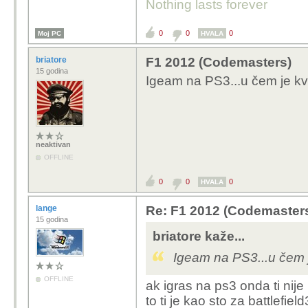
Nothing lasts forever
0
0
0
Moj PC
HVALA
briatore
F1 2012 (Codemasters)
15 godina
Igeam na PS3...u čem je kv
neaktivan
OFFLINE
0
0
0
HVALA
lange
Re: F1 2012 (Codemaster
15 godina
briatore kaže...
Igeam na PS3...u čem 
OFFLINE
ak igras na ps3 onda ti nije 
to ti je kao sto za battlefiel