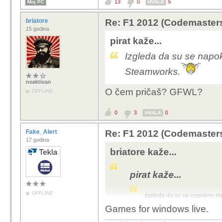
13
0
5
Moj PC
HVALA
briatore
Re: F1 2012 (Codemaster
15 godina
pirat kaže...
Izgleda da su se napokon
Steamworks.
neaktivan
O čem pričaš? GFWL?
OFFLINE
0
3
0
HVALA
Fake_Alert
Re: F1 2012 (Codemaster
17 godina
briatore kaže...
pirat kaže...
OFFLINE
Izgleda da su se napokon rije
Games for windows live.
O čem pričaš? GFWL