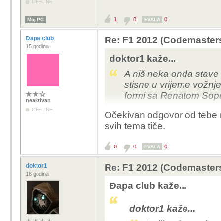
OFFLINE
1
0
0
Moj PC
HVALA
Đapa club
Re: F1 2012 (Codemaster
15 godina
doktor1 kaže...
A niš neka onda stave 
stisne u vrijeme vožnje
formi sa Renatom Sope
neaktivan
OFFLINE
Očekivan odgovor od tebe n
svih tema tiče.
0
0
0
HVALA
doktor1
Re: F1 2012 (Codemaster
18 godina
Đapa club kaže...
doktor1 kaže...