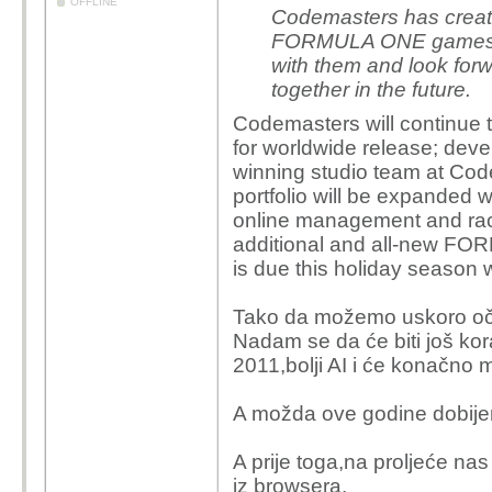
OFFLINE
Codemasters has creat
FORMULA ONE games to
with them and look for
together in the future.
Codemasters will continue
for worldwide release; dev
winning studio team at 
portfolio will be expande
online management and racin
additional and all-new FO
is due this holiday season 
Tako da možemo uskoro oček
Nadam se da će biti još ko
2011,bolji AI i će konačno 
A možda ove godine dobijem
A prije toga,na proljeće na
iz browsera.