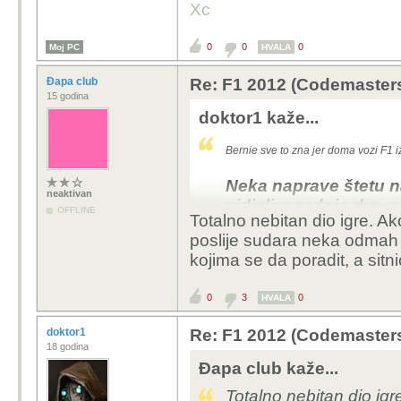
Xc
0
0
0
Moj PC
HVALA
Đapa club
Re: F1 2012 (Codemaster
15 godina
doktor1 kaže...
Bernie sve to zna jer doma vozi F1 
Neka naprave štetu n
neaktivan
vidjeli u zadnja dva n
OFFLINE
Totalno nebitan dio igre. Ak
ne dozvoljava.
poslije sudara neka odmah p
kojima se da poradit, a sitn
Jer ako uzmemo obzir k
F1 20xx se nabiješ pun
0
3
0
HVALA
situacija da mi u vožnj
nosu, da mi otpadne ret
doktor1
Re: F1 2012 (Codemaster
GFWL itd bit će u redu..
18 godina
Đapa club kaže...
Totalno nebitan dio igr