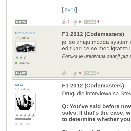
[
izvor
]
2
0
6
Moj PC
HVALA
tomislavivic
F1 2012 (Codemasters)
14 godina
jel se znaju mozda system r
edit:kad ce se moc igrat to 
Poruka je uređivana zadnji put 
ONLINE
0
0
0
Moj PC
HVALA
pirat
F1 2012 (Codemasters)
17 godina
Drugi dio interviewa sa S
Q: You've said before now 
sales. If that's the case, 
to determine whether you
moderator
OFFLINE