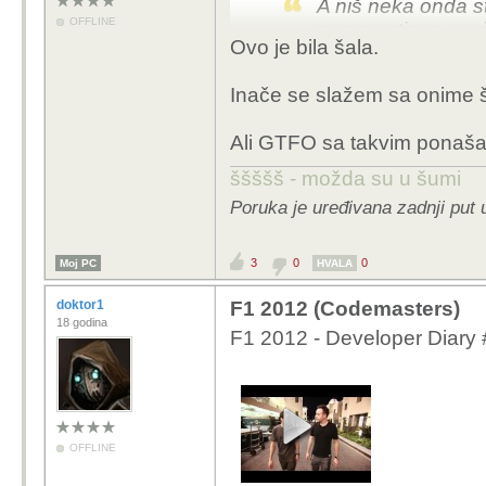
A niš neka onda s
OFFLINE
nas ne stisne u vri
Ovo je bila šala.
budemo u formi s
Inače se slažem sa onime š
Očekivan odgovor od t
se svih tema tiče.
Ali GTFO sa takvim ponaša
ššššš - možda su u šumi
Poruka je uređivana zadnji put 
3
0
0
Moj PC
HVALA
doktor1
F1 2012 (Codemasters)
18 godina
F1 2012 - Developer Diary
OFFLINE