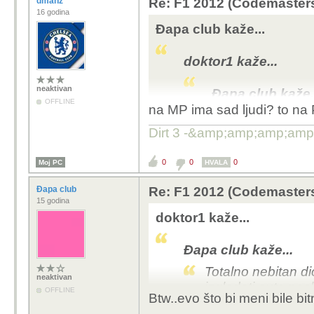
dmanz
Re: F1 2012 (Codemaster
16 godina
I tebi to u F1 naslovu j
Đapa club kaže...
doktor1 kaže...
neaktivan
Đapa club kaže.
OFFLINE
na MP ima sad ljudi? to na
Totalno nebit
će izgledati 
Dirt 3 -&amp;amp;amp;amp;
licencu. Ima p
poradit, a sit
0
0
0
Moj PC
HVALA
Kako je nebitan dio
Đapa club
Re: F1 2012 (Codemaster
15 godina
napetiji! Zašto? P
doktor1 kaže...
ovjes, pukne gum
po nekom rubu, da 
Đapa club kaže...
ništa nije dogodil
se i famozno stražnj
Totalno nebitan di
neaktivan
izgledati auto pos
OFFLINE
Btw..evo što bi meni bile bi
I tebi to u F1 nasl
Ima puno bitnijih s