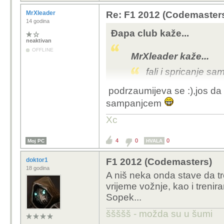
MrXleader
Re: F1 2012 (Codemaster
14 godina
Đapa club kaže...
neaktivan
OFFLINE
MrXleader kaže...
fali i spricanje s
podrzaumijeva se :),jos da
i bacanje šampanjca sa 
sampanjcem
Xc
4
0
0
Moj PC
HVALA
doktor1
F1 2012 (Codemasters)
18 godina
A niš neka onda stave da t
vrijeme vožnje, kao i treni
Sopek...
ššššš - možda su u šumi