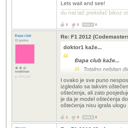
Lets wait and see!
du nat tač prekidač bikoz str
5
0
0
HVALA
Đapa club
Re: F1 2012 (Codemaster
15 godina
doktor1 kaže...
Đapa club kaže...
Totalno nebitan di
neaktivan
izgledati auto pos
OFFLINE
I ovako je sve puno nespo
Ima puno bitnijih s
izgledalo sa takvim ošteče
kao šteta su total
oštećenja, ali zato posjedu
je da je model oštećenja d
Kako je nebitan dio igre
oštećenja nisu igrala ulogu 
Zašto? Pa recimo kod 
guma itd. Da kada sa
1
0
0
to ima utjecaja na iste
HVALA
te od iza naguze ili ti 