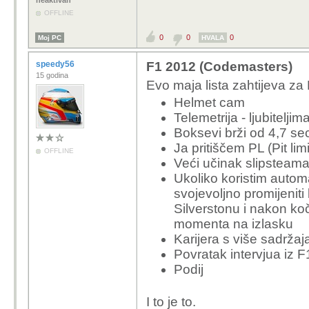
neaktivan
OFFLINE
0
0
0
Moj PC
HVALA
speedy56
F1 2012 (Codemasters)
15 godina
Evo maja lista zahtijeva za
Helmet cam
Telemetrija - ljubitelj
Boksevi brži od 4,7 se
Ja pritiščem PL (Pit limi
OFFLINE
Veći učinak slipsteam
Ukoliko koristim autom
svojevoljno promijeniti
Silverstonu i nakon ko
momenta na izlasku
Karijera s više sadržaj
Povratak intervjua iz 
Podij
I to je to.