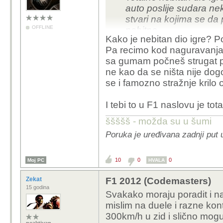
auto poslije sudara ne
stvari na kojima se da p
OFFLINE
nebitne.
Kako je nebitan dio igre? Por
Pa recimo kod naguravanja 
sa gumam počneš strugat po
ne kao da se ništa nije dogo
se i famozno stražnje krilo oš
I tebi to u F1 naslovu je to
ššššš - možda su u šumi
Poruka je uređivana zadnji put 
10
0
0
Moj PC
HVALA
Zekat
F1 2012 (Codemasters)
15 godina
Svakako moraju poradit i na
mislim na duele i razne kont
300km/h u zid i slično mogu