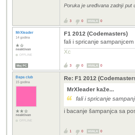
Poruka je uređivana zadnji put 
3
0
0
HVALA
MrXleader
F1 2012 (Codemasters)
14 godina
fali i spricanje sampanjcem 
neaktivan
Xc
OFFLINE
3
0
0
Moj PC
HVALA
Đapa club
Re: F1 2012 (Codemaster
15 godina
MrXleader kaže...
fali i spricanje sampan
i bacanje šampanjca sa post
neaktivan
OFFLINE
1
0
0
HVALA