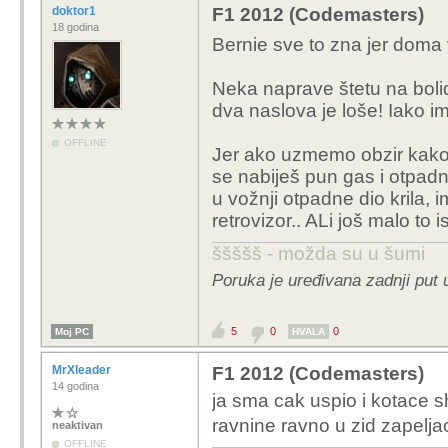
doktor1
F1 2012 (Codemasters)
18 godina
Bernie sve to zna jer doma
Neka naprave štetu na bolid
dva naslova je loše! Iako i
OFFLINE
Jer ako uzmemo obzir kako 
se nabiješ pun gas i otpadn
u vožnji otpadne dio krila
retrovizor.. ALi još malo to 
ššššš - možda su u šumi
Poruka je uređivana zadnji put 
5
0
0
Moj PC
HVALA
MrXleader
F1 2012 (Codemasters)
14 godina
ja sma cak uspio i kotace s
ravnine ravno u zid zapelja
neaktivan
OFFLINE