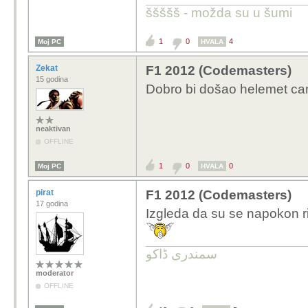
ššššš - možda su u šumi
1
0
4
Moj PC
HVALA
Zekat
F1 2012 (Codemasters)
15 godina
Dobro bi došao helemet ca
neaktivan
OFFLINE
1
0
0
Moj PC
HVALA
pirat
F1 2012 (Codemasters)
17 godina
Izgleda da su se napokon rij
سمندری ڈاکو
moderator
OFFLINE