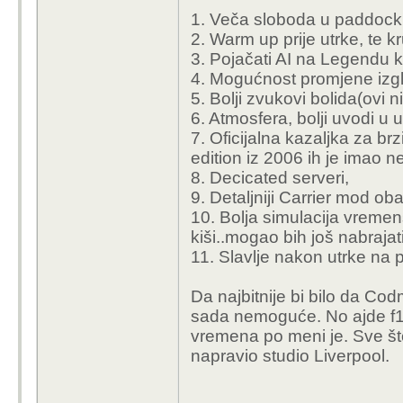
kao šteta su total
I ovako je sve puno 
1. Veča sloboda u paddock
bi to izgledalo sa tak
2. Warm up prije utrke, te k
Kako je nebitan dio igre
model oštećenja, ali z
3. Pojačati AI na Legendu k
Zašto? Pa recimo kod 
osobno mišljenje je da
4. Mogućnost promjene izg
guma itd. Da kada sa
može. No nikad mi ošte
5. Bolji zvukovi bolida(ovi n
to ima utjecaja na iste
trudim što više izbječ.
6. Atmosfera, bolji uvodi u ut
te od iza naguze ili ti 
7. Oficijalna kazaljka za br
edition iz 2006 ih je imao 
I tebi to u F1 naslovu j
8. Decicated serveri,
9. Detaljniji Carrier mod ob
10. Bolja simulacija vremen
kiši..mogao bih još nabrajat
11. Slavlje nakon utrke na p
Da najbitnije bi bilo da Cod
sada nemoguće. No ajde f1 2
vremena po meni je. Sve što
napravio studio Liverpool.