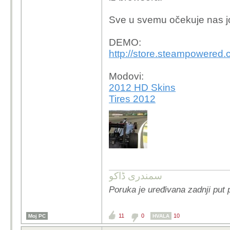
Sve u svemu očekuje nas j
DEMO:
http://store.steampowered
Modovi:
2012 HD Skins
Tires 2012
سمندری ڈاکو
Poruka je uređivana zadnji put p
11
0
10
Moj PC
HVALA