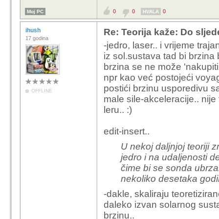
0
0
0
Moj PC
HVALA
ihush
Re: Teorija kaže: Do slje
17 godina
-jedro, laser.. i vrijeme traj
iz sol.sustava tad bi brzina
brzina se ne može 'nakupit
npr kao već postojeći voyager
postići brzinu usporedivu s
OFFLINE
male sile-akceleracije.. nije t
leru.. :)
edit-insert..
U nekoj daljnjoj teoriji
jedro i na udaljenosti 
čime bi se sonda ubrzal
nekoliko desetaka godin
-dakle, skaliraju teoretizira
daleko izvan solarnog sustav
brzinu..