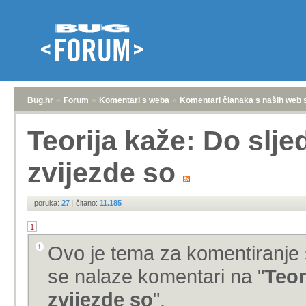
Bug.hr
»
Forum
»
Komentari s weba
»
Komentari članaka s naših web 
Teorija kaže: Do slj
zvijezde so
poruka:
27
|
čitano:
11.185
1
Ovo je tema za komentiranje 
se nalaze komentari na "
Teor
zvijezde so
".