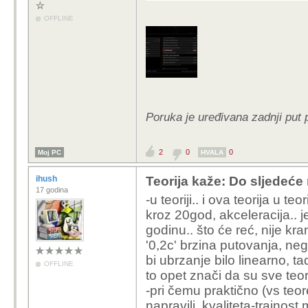
OFFLINE
Poruka je uređivana zadnji put 
2
0
0
Moj PC
HVALA
ihush
Teorija kaže: Do sljedeće
17 godina
-u teoriji.. i ova teorija u t
kroz 20god, akceleracija.. 
godinu.. što će reć, nije kra
'0,2c' brzina putovanja, neg
bi ubrzanje bilo linearno, ta
OFFLINE
to opet znači da su sve teor
-pri čemu praktično (vs teo
napravili, kvaliteta-trajnost 