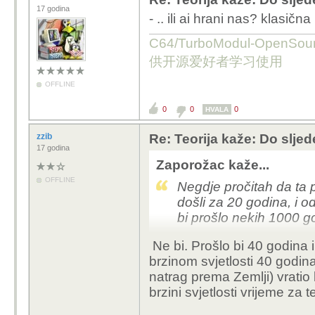
računovodstvo, koje tad
17 godina
- .. ili ai hrani nas? klasična
vrtiću pa da sad lupa
leteći ćilim ili pegasus
C64/TurboModul-OpenS
cilja u trenu.
供开源爱好者学习使用
-znanstveni dio akceler
bi konačna brzina bila 0
OFFLINE
stručnjak, da je prosje
0
0
0
teoretskoj formuli traja
HVALA
puta.. i to znantvenik n
zzib
Re: Teorija kaže: Do slje
tog nema dok je pokriće
17 godina
važno.. važno je ako i 
Zaporožac kaže...
osim prodati članak i p
OFFLINE
Negdje pročitah da ta 
barem teoretski tako p
došli za 20 godina, i o
na detalje.. ne samo na 
bi prošlo nekih 1000 g
-pri čemu osoba može ne
želje nego znanja, razu
Ne bi. Prošlo bi 40 godina i
Tako nešto, nisam sigu
dalje mora razmišljati r
brzinom svjetlosti 40 godin
dragi, dok ih djete gurn
natrag prema Zemlji) vratio 
između stvarnog truda 
brzini svjetlosti vrijeme za t
koji čisto proforme post
fond-plaću.. i to je ok,