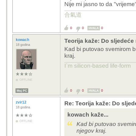
Nije mi jasno to da "vrijeme"
合氣道
0
0
0
HVALA
kowach
Teorija kaže: Do sljedeće
18 godina
Kad bi putovao svemirom brz
kraj.
I`m silicon-based life-form
OFFLINE
0
0
0
Moj PC
HVALA
zvir12
Re: Teorija kaže: Do slje
18 godina
kowach kaže...
OFFLINE
Kad bi putovao svemiro
njegov kraj.