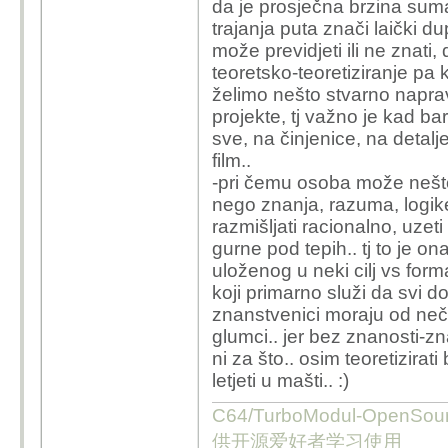
da je prosječna brzina suma-
trajanja puta znači laički du
može previdjeti ili ne znati
teoretsko-teoretiziranje pa k
želimo nešto stvarno napravi
projekte, tj važno je kad b
sve, na činjenice, na detalj
film..
-pri čemu osoba može nešto ž
nego znanja, razuma, logike
razmišljati racionalno, uzeti 
gurne pod tepih.. tj to je o
uloženog u neki cilj vs form
koji primarno služi da svi dob
znanstvenici moraju od neče
glumci.. jer bez znanosti-z
ni za što.. osim teoretizirat
letjeti u mašti.. :)
C64/TurboModul-OpenS
供开源爱好者学习使用