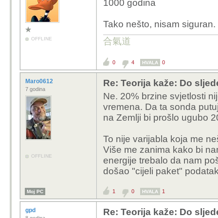
1000 godina
Tako nešto, nisam siguran.
OFFLINE
合氣道
0
4
0
HVALA
Maro0612
Re: Teorija kaže: Do slje
7 godina
Ne. 20% brzine svjetlosti ni
vremena. Da ta sonda putu
na Zemlji bi prošlo ugubo 2
To nije varijabla koja me n
Više me zanima kako bi nam 
OFFLINE
energije trebalo da nam poš
došao "cijeli paket" podata
1
0
1
Moj PC
HVALA
gpd
Re: Teorija kaže: Do slje