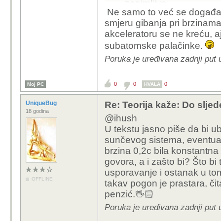
zanimljivo
Ne samo to već se događa i
smjeru gibanja pri brzinama
akceleratoru se ne kreću, a
subatomske palačinke.
Poruka je uređivana zadnji put 
0
0
0
Moj PC
HVALA
UniqueBug
Re: Teorija kaže: Do slje
18 godina
@ihush
U tekstu jasno piše da bi ub
sunčevog sistema, eventual
brzina 0,2c bila konstantna 
govora, a i zašto bi? Što b
usporavanje i ostanak u tom 
OFFLINE
takav pogon je prastara, či
penzić.🖖🏻
Poruka je uređivana zadnji put