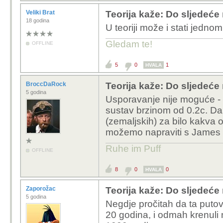
Veliki Brat
Teorija kaže: Do sljedeće
18 godina
U teoriji može i stati jedno
Gledam te!
OFFLINE
5
0
1
HVALA
BroccDaRock
Teorija kaže: Do sljedeće
5 godina
Usporavanje nije moguće - 
sustav brzinom od 0.2c. Da
(zemaljskih) za bilo kakva 
možemo napraviti s James 
Ruhe im Puff
OFFLINE
8
0
0
HVALA
Zaporožac
Teorija kaže: Do sljedeće
5 godina
Negdje pročitah da ta putov
20 godina, i odmah krenuli 