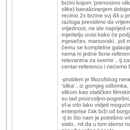
brzini kojom 'prenosimo sliku
slike) banaliziranjem dobijem
recimo 2x brzine svj išli u p
razloga previdimo da vrije
vrijednost, ne ide naprijed-
mjeritelju ovisi kako će podj
mjesečev, marsovski.. još m
čemu se kompletne galaxije 
nema ni jedne fixne-referentn
relevantna za svemir .. tj 
centar-referencu i nećemo bit
-problem je filozofskog nera
'slika'.. iz gornjeg odlomka, 
slikom kao statičkim films
su tad proizvoljno-pogrešni,
sf-a vrlo lako vidjeti moguć
enterprise čak brži od borg
-tj to što nam je potrebno vr
stalo.. nit da u tom idemo n