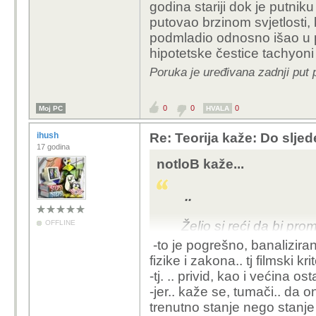
godina stariji dok je putniku
putovao brzinom svjetlosti, 
podmladio odnosno išao u p
hipotetske čestice tachyoni
Poruka je uređivana zadnji put 
0
0
0
Moj PC
HVALA
ihush
Re: Teorija kaže: Do slje
17 godina
notloB kaže...
..
OFFLINE
Želio si reći da bi pro
stariji dok je putniku k
-to je pogrešno, banalizira
putovao brzinom svjetlo
fizike i zakona.. tj filmski krit
se podmladio odnosno 
-tj. .. privid, kao i većina ost
hipotetske čestice tach
-jer.. kaže se, tumači.. da o
trenutno stanje nego stanje 