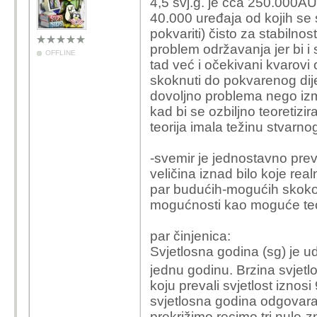
4,5 svj.g. je cca 250.000AU 
40.000 uređaja od kojih se 
pokvariti) čisto za stabilnos
problem održavanja jer bi i 
OFFLINE
tad već i očekivani kvarovi
skoknuti do pokvarenog dijel
dovoljno problema nego izmiš
kad bi se ozbiljno teoretizira
teorija imala težinu stvarno
-svemir je jednostavno prev
veličina iznad bilo koje re
par budućih-mogućih skoko
mogućnosti kao moguće teo
par činjenica:
Svjetlosna
godina
(sg) je u
jednu godinu.
Brzina svjetlo
koju prevali
svjetlost
iznosi
svjetlosna
godina
odgovara 
prekrižimo recimo tri nule-