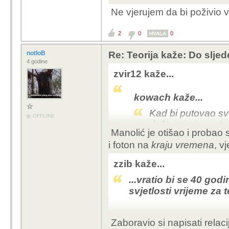
Ne vjerujem da bi poživio 
2
0
0
HVALA
notloB
Re: Teorija kaže: Do slje
4 godine
zvir12 kaže...
kowach kaže...
Kad bi putovao sv
OFFLINE
doživjeti njegov kr
Manolić je otišao i probao 
i foton na
kraju vremena
, v
Ne vjerujem da bi poži
zzib kaže...
...vratio bi se 40 godi
svjetlosti vrijeme za t
Zaboravio si napisati relaci