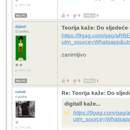
OFFLINE
0
0
0
Moj PC
HVALA
digitall
Teorija kaže: Do sljedeće
11 godina
https://9gag.com/gag/aRB
utm_source=Whatsapp&ut
zanimljivo
OFFLINE
0
0
1
Moj PC
HVALA
notloB
Re: Teorija kaže: Do slje
4 godine
digitall kaže...
https://9gag.com/gag
utm_source=Whatsap
OFFLINE