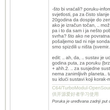
-što bi vraćali? poruku-inf
svjetlosti, pa za čisto slan
20godina da dospije do zemlj
ako je izračun točan, .. m
pa i to da sam i ja nešto po
svrha? što ako ne povratna 
pošaljemo tad ni nije sonda, 
smo spizdili u ništa (svemir..)
edit: .. ah, da, .. sustav je
godina puta, za poruku (brzi
+ ahh.2. .. za susjedne su
nema zanimljivih planeta.. t
su idući sustavi koji korak-m
C64/TurboModul-OpenS
供开源爱好者学习使用
Poruka je uređivana zadnji put 