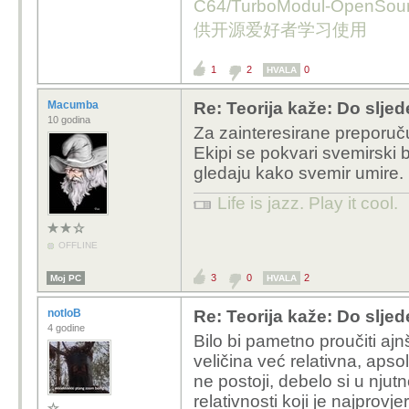
C64/TurboModul-OpenS
供开源爱好者学习使用
1
2
0
HVALA
Macumba
Re: Teorija kaže: Do slje
10 godina
Za zainteresirane preporu
Ekipi se pokvari svemirski 
gledaju kako svemir umire.
Life is jazz. Play it cool.
OFFLINE
3
0
2
Moj PC
HVALA
notloB
Re: Teorija kaže: Do slje
4 godine
Bilo bi pametno proučiti ajn
veličina već relativna, aps
ne postoji, debelo si u njutn
relativnosti koji je najprovjer