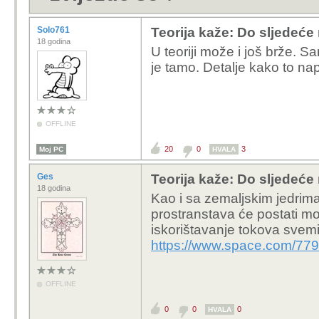
Solo761
Teorija kaže: Do sljedeće
18 godina
U teoriji može i još brže. S
je tamo. Detalje kako to nap
OFFLINE
20
0
3
Moj PC
HVALA
Ges
Teorija kaže: Do sljedeće
18 godina
Kao i sa zemaljskim jedrim
prostranstava će postati m
iskorištavanje tokova svemi
https://www.space.com/7797
OFFLINE
0
0
0
HVALA