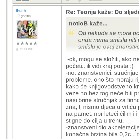
ihush
Re: Teorija kaže: Do slje
17 godina
notloB kaže...
Od nekuda se mora poče
onda nema smisla niti p
smislu je ovaj znanstve
OFFLINE
-ok, mogu se složiti, ako n
početi.. ili vidi kraj posta :)
-no, znanstvenici, stručnjaci
probleme, ono što moraju rije
kako će knjigovodstveno knji
veze no bez tog neće biti pr
nasi brine stručnjak za finnc
zna, tj nismo djeca u vrti
na pamet, npr leteći ćilim i
stigne do cilja u trenu.
-znanstveni dio akceleracije
konačna brzina bila 0,2c .. t