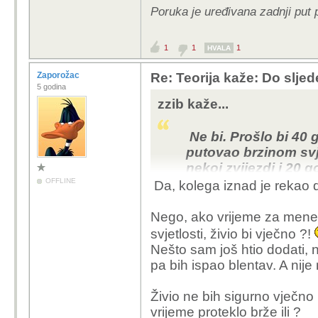
Poruka je uređivana zadnji put 
mogu svi biti nogometa
nećemo imati ni teorets
kriterija što djeca mogu 
1
1
1
HVALA
Zaporožac
Re: Teorija kaže: Do slje
5 godina
zzib kaže...
Ne bi. Prošlo bi 40 g
putovao brzinom svj
nekoj zvijezdi i 20 g
40 godina mlađi jer t
OFFLINE
Da, kolega iznad je rekao 
vrijeme za tebe staje
Nego, ako vrijeme za mene 
svjetlosti, živio bi vječno ?!
Nešto sam još htio dodati, 
pa bih ispao blentav. A nije
Živio ne bih sigurno vječno 
vrijeme proteklo brže ili ?