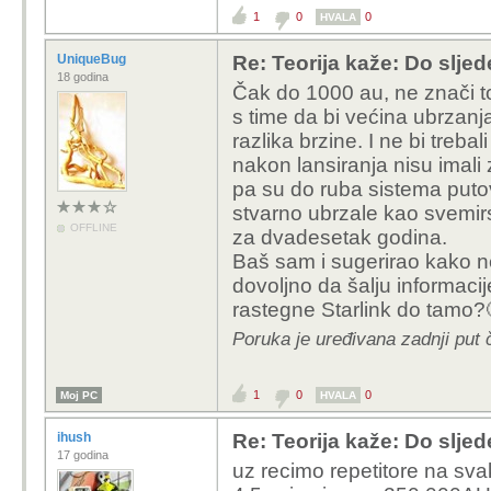
1
0
0
HVALA
UniqueBug
Re: Teorija kaže: Do slje
18 godina
Čak do 1000 au, ne znači to
s time da bi većina ubrzanj
razlika brzine. I ne bi tre
nakon lansiranja nisu imali
pa su do ruba sistema puto
stvarno ubrzale kao svemirs
OFFLINE
za dvadesetak godina.
Baš sam i sugerirao kako 
dovoljno da šalju informaci
rastegne Starlink do tamo?
Poruka je uređivana zadnji put
1
0
0
Moj PC
HVALA
ihush
Re: Teorija kaže: Do slje
17 godina
uz recimo repetitore na sva