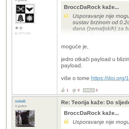
8 godina
BroccDaRock kaže...
Usporavanje nije moguć
sustav brzinom od 0.2
dana (zemaljskih) za bi
OFFLINE
već možemo napraviti 
moguće je,
jedro otkači payload u blizi
payload.
više o tome
https://doi.org
1
0
0
HVALA
notloB
Re: Teorija kaže: Do slje
4 godine
BroccDaRock kaže...
Usporavanje nije mogu