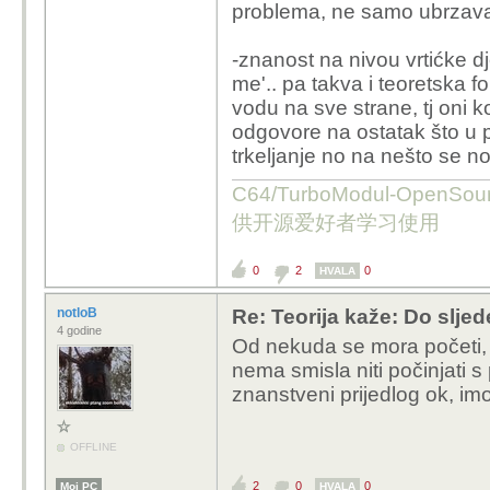
problema, ne samo ubrzavanj
-znanost na nivou vrtićke dj
me'.. pa takva i teoretska fo
vodu na sve strane, tj oni koji
odgovore na ostatak što u pr
trkeljanje no na nešto se nova
C64/TurboModul-OpenS
供开源爱好者学习使用
0
2
0
HVALA
notloB
Re: Teorija kaže: Do slje
4 godine
Od nekuda se mora početi, j
nema smisla niti počinjati s
znanstveni prijedlog ok, imo
OFFLINE
2
0
0
Moj PC
HVALA