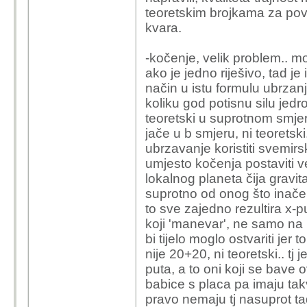
teoretskim brojkama za povr
kvara.
-kočenje, velik problem.. 
ako je jedno riješivo, tad j
način u istu formulu ubrzanja
koliku god potisnu silu jed
teoretski u suprotnom smjeru
jače u b smjeru, ni teoretsk
ubrzavanje koristiti svemir
umjesto kočenja postaviti v
lokalnog planeta čija gravit
suprotno od onog što inač
to sve zajedno rezultira x-
koji 'manevar', ne samo na p
bi tijelo moglo ostvariti jer 
nije 20+20, ni teoretski.. tj
puta, a to oni koji se bave o
babice s placa pa imaju takv
pravo nemaju tj nasuprot ta