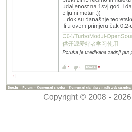
udaljenost na 1svj.god. i d
cilju ni metar :))
.. dok su današnje teoretske
ili u ovom primjeru čak 0,2-du
C64/TurboModul-OpenS
供开源爱好者学习使用
Poruka je uređivana zadnji put 
1
0
0
HVALA
1
Bug.hr
»
Forum
»
Komentari s weba
»
Komentari članaka s naših web stranica
Copyright © 2008 - 2026 