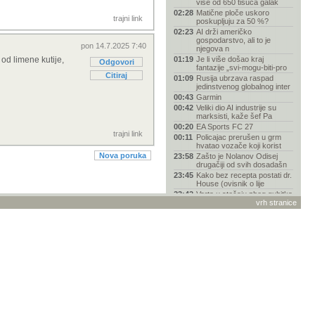
više od 650 tisuća galak
02:28
Matične ploče uskoro
trajni link
poskupljuju za 50 %?
02:23
AI drži američko
gospodarstvo, ali to je
pon 14.7.2025 7:40
njegova n
 od limene kutije,
01:19
Je li više došao kraj
Odgovori
fantazije „svi-mogu-biti-pro
Citiraj
01:09
Rusija ubrzava raspad
jedinstvenog globalnog inter
00:43
Garmin
00:42
Veliki dio AI industrije su
marksisti, kaže šef Pa
00:20
EA Sports FC 27
trajni link
00:11
Policajac prerušen u grm
hvatao vozače koji korist
Nova poruka
23:58
Zašto je Nolanov Odisej
drugačiji od svih dosadašn
23:45
Kako bez recepta postati dr.
House (ovisnik o lije
23:42
Varta u stečaju zbog gubitka
posla s Appleom i odb
vrh stranice
23:27
Links reklamacija - vanjski
servis MR servis
23:14
Spider-Man "napao" vozače
BMW-a reklamom na
ugrađe
23:11
Pentagon kupio 2000
ukrajinskih jurišnih dronova
u
23:03
Zoox dobio odobrenje za
komercijalnu robotaksi usl
22:31
Smiješne slike