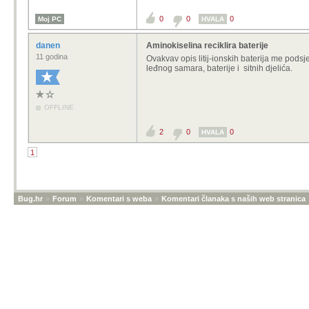
0
0
0
Moj PC
HVALA
danen
Aminokiselina reciklira baterije
11 godina
Ovakvav opis litij-ionskih baterija me podsj
leđnog samara, baterije i sitnih djelića.
OFFLINE
2
0
0
HVALA
1
Bug.hr
»
Forum
»
Komentari s weba
»
Komentari članaka s naših web stranica