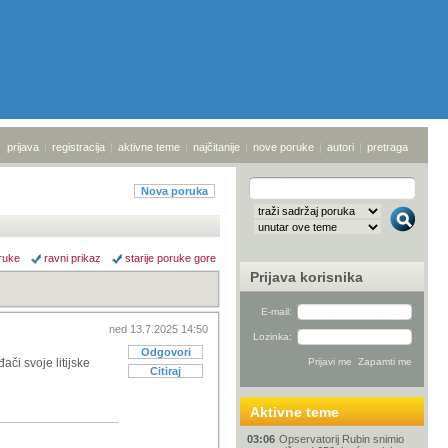
prijava
|
registracija
|
aktivne teme
|
najčitanije
|
nove poruke
|
autori
|
pretraga
Nova poruka
ruke
ravni prikaz
starije poruke gore
Prijava korisnika
E-mail:
ned 13.7.2025 14:50
Lozinka:
Odgovori
ači svoje litijske
Citiraj
Aktivne teme
03:06
Opservatorij Rubin snimio