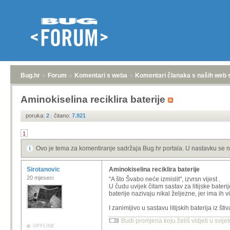
Bug.hr
»
Forum
»
Komentari s weba
»
Komentari članaka s naših web 
Aminokiselina reciklira baterije
poruka:
2
|
čitano:
7.921
1
Ovo je tema za komentiranje sadržaja Bug.hr portala. U nastavku se n
Sirotanovic
Aminokiselina reciklira baterije
20 mjeseci
"A što Švabo neće izmislit", izvrsn vijest .
U čudu uvijek čitam sastav za litijske baterij
baterije nazivaju nikal željezne, jer ima ih 
I zanimljivo u sastavu litijskih baterija iz št
Budi promjena koju želiš vidjeti u svije
OFFLINE