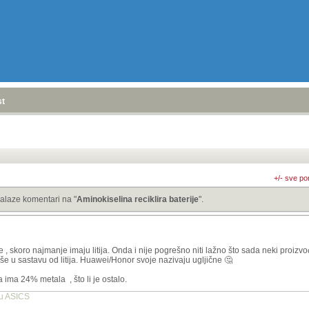
stranica
»
+/- sve po
alaze komentari na "
Aminokiselina reciklira baterije
".
e , skoro najmanje imaju litija. Onda i nije pogrešno niti lažno što sada neki proizvođ
više u sastavu od litija. Huawei/Honor svoje nazivaju ugljične 🤔
iva ima 24% metala , što li je ostalo.
tu ASICS