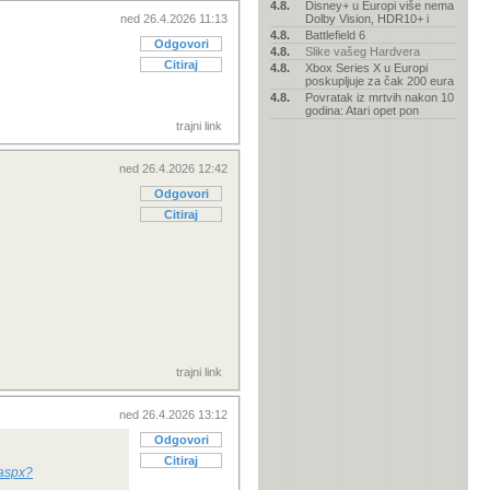
4.8.
Disney+ u Europi više nema
ned 26.4.2026 11:13
Dolby Vision, HDR10+ i
4.8.
Battlefield 6
Odgovori
4.8.
Slike vašeg Hardvera
Citiraj
4.8.
Xbox Series X u Europi
poskupljuje za čak 200 eura
4.8.
Povratak iz mrtvih nakon 10
godina: Atari opet pon
trajni link
ned 26.4.2026 12:42
Odgovori
Citiraj
trajni link
ned 26.4.2026 13:12
Odgovori
Citiraj
.aspx?