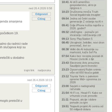
10:41
AI drži američko
gospodarstvo, ali to je
njegova n
ned 26.4.2026 9:58
10:23
Društvena mreža Truth
Odgovori
Social legalizirala insajder
09:54
Jedna od četiri osobe
Citiraj
a agenda smanjena
generacije Z oslanja na AI n
09:41
Gdje iPhone košta najviše u
2026. godini?
09:32
LifeEngine - pomaže pri
o početkom 19.
stvaranju i održavanju zdr
09:13
Sony PlayStation 5
08:45
Ukrajinski Jetkiller, novi dron
malno da radnici rade
presretač, lovi sv
ih slučajeva koji su
08:38
Veliki dio AI industrije su
marksisti, kaže šef Pa
07:54
Kako bez recepta postati dr.
pretočiti u dodatno
House (ovisnik o lije
23:43
Electronic Arts preuzima
Saudijski javni investici
23:23
Opservatorij Rubin snimio
trajni link
nadporuka
više od 650 tisuća galak
23:12
Toyota Yaris s paketom
opreme Mid+ spremna za
ned 26.4.2026 10:13
2026
Odgovori
23:00
Savjeti o nadogradnji
računala
Citiraj
21:54
Hi-Fi vs. Head-Fi: Kako se
vrhunski zvuk preselio
21:11
Popusti, akcije i dobre
moglo pretočiti u
ponude za igre
19:51
'Najaviti projekt AI centra od
50 milijardi dolara