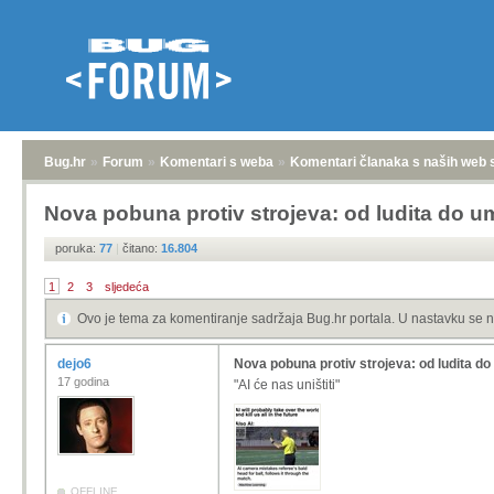
Bug.hr
»
Forum
»
Komentari s weba
»
Komentari članaka s naših web 
Nova pobuna protiv strojeva: od ludita do 
poruka:
77
|
čitano:
16.804
1
2
3
sljedeća
Ovo je tema za komentiranje sadržaja Bug.hr portala. U nastavku se n
dejo6
Nova pobuna protiv strojeva: od ludita do
17 godina
"AI će nas uništiti"
OFFLINE