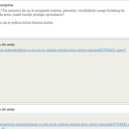
 umjetne
ti? Pa naravno da su ih proglasili ludima, jalovima i mrziteljima svega hrvtskog tm.
o tu temu, kada nasilje postaje opravdano?
avu da je jedina borba klasna borba.
a do umje
/novi-dokumentarac-o-aiju-to-je-zadnja-greska-koju-cemo-napraviti/2784841.aspx?
a do umje
/clanak/novi-dokumentarac-o-aiju-to-je-zadnja-greska-koju-cemo-napraviti/2784841
o_m