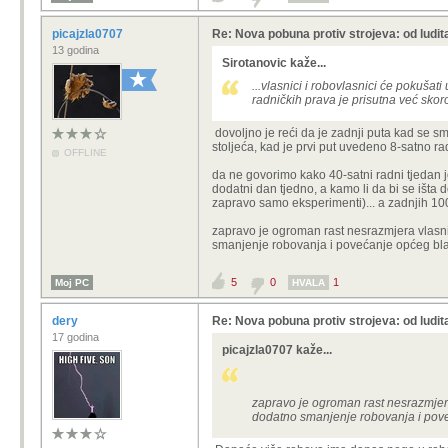
picajzla0707
Re: Nova pobuna protiv strojeva: od ludit
13 godina
Sirotanovic kaže...
...vlasnici i robovlasnici će pokuša
radničkih prava je prisutna već skor
dovoljno je reći da je zadnji puta kad se sm
stoljeća, kad je prvi put uvedeno 8-satno r
OFFLINE
da ne govorimo kako 40-satni radni tjedan j
dodatni dan tjedno, a kamo li da bi se išta
zapravo samo eksperimenti)... a zadnjih 100 
zapravo je ogroman rast nesrazmjera vlasništ
smanjenje robovanja i povećanje općeg bla
5
0
1
Moj PC
HVALA
dery
Re: Nova pobuna protiv strojeva: od ludit
17 godina
picajzla0707 kaže...
zapravo je ogroman rast nesrazmjera v
dodatno smanjenje robovanja i pove