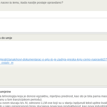
vec naceo tu temu, kada nasilje postaje opravdano?
a do umje
vijesti/clanak/novi-dokumentarac-o-aiju-to-je-zadnja-greska-koju-cemo-napraviti/
i_ostalo_m
 jako loseg, eksploatirajuceg i nepismenog novinarstva?
 umjetne
tehnologija koja je donosi egzaktnu, mjerljivu prednost, kao sto je bila parna masin
anu u tom tranzicijskom periodu).
 ovom slucaju tzv. AI, odnosno LLM-ove koji su u stanju ispljunuti tekst upitne kvalit
o u jako ogranicenom broju slucajeva povecava produktivnost, kao nova industrijsk