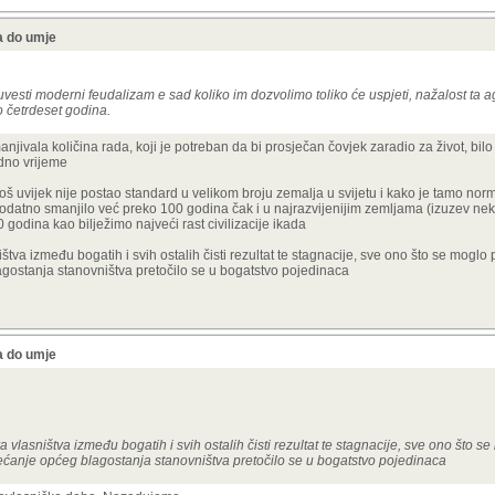
a do umje
ti uvesti moderni feudalizam e sad koliko im dozvolimo toliko će uspjeti, nažalost t
o četrdeset godina.
anjivala količina rada, koji je potreban da bi prosječan čovjek zaradio za život, bil
adno vrijeme
oš uvijek nije postao standard u velikom broju zemalja u svijetu i kako je tamo nor
 dodatno smanjilo već preko 100 godina čak i u najrazvijenijim zemljama (izuzev nek
godina kao bilježimo najveći rast civilizacije ikada
va između bogatih i svih ostalih čisti rezultat te stagnacije, sve ono što se moglo 
gostanja stanovništva pretočilo se u bogatstvo pojedinaca
a do umje
lasništva između bogatih i svih ostalih čisti rezultat te stagnacije, sve ono što se 
ćanje općeg blagostanja stanovništva pretočilo se u bogatstvo pojedinaca