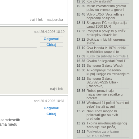
19:50
Koji iptv izabrati?
19:39
Musk investitorima gotovo
polovicu vremena govori
18:48
Volvo EX50: Veći, jeftiniji i
napredniji nasljedni
trajni link
nadporuka
18:41
Sklapanje PC konfiguracija -
iznad 1300 EUR
17:33
Prvi put u povijesti putnički
ned 26.4.2026 10:19
zrakoplov obavio let
Odgovori
17:22
Biciklizam, bicikli, oprema,
staze...
Citiraj
17:10
Ova Honda iz 1974. dobila
je električni pogon i to
17:09
Kutak za ljubitelje Formule 1
16:35
Ovako će izgledati Pixel 11
16:33
Samsung Galaxy Watch
16:30
AI kompanije masovno
kupuju knjige za treniranje m
16:22
Samsung Galaxy
S25/S25+/S25 Ultra -
[Rasprava]
trajni link
15:36
Roboti preuzimaju
najzahtjevnije zadatke u
hotelim
ned 26.4.2026 10:31
14:36
Windowsi 11 počeli "sami od
sebe" instalirati apli
Odgovori
13:25
Novi Xbox mogao bi
Citiraj
pokretati igre sa svih
prethodn
 osamdesetih.
13:22
Tko na umjetnoj inteligenciji
imkama među
zarađuje, tko plaća,
13:21
Pozivnice za privatne
torrent trackere