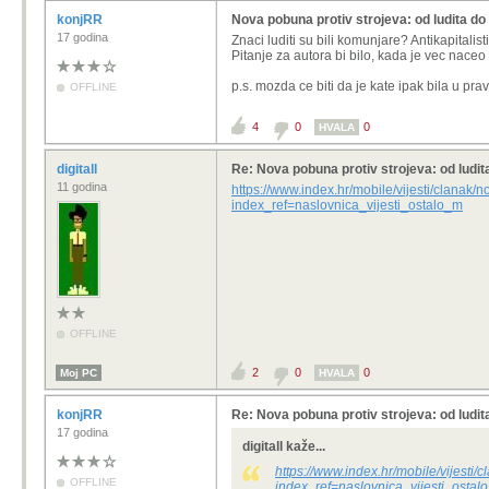
konjRR
Nova pobuna protiv strojeva: od ludita do
17 godina
Znaci luditi su bili komunjare? Antikapitalis
Pitanje za autora bi bilo, kada je vec nace
p.s. mozda ce biti da je kate ipak bila u pr
OFFLINE
4
0
0
HVALA
digitall
Re: Nova pobuna protiv strojeva: od ludit
11 godina
https://www.index.hr/mobile/vijesti/clanak
index_ref=naslovnica_vijesti_ostalo_m
OFFLINE
2
0
0
Moj PC
HVALA
konjRR
Re: Nova pobuna protiv strojeva: od ludit
17 godina
digitall kaže...
https://www.index.hr/mobile/vijesti
OFFLINE
index_ref=naslovnica_vijesti_ostal