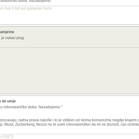
ovlasničko doba. Nazadujemo.
o kad ti fali pol galaksije hehe
 umjetne
i je vukao plug.
a do umje
 u robovlasničko doba. Nazadujemo."
rozavaju, radna prava najviše i to je vidljivo od sloma komunizma negdje krajem
amp, Musk, Zuckerberg, Bezos ne bi uveli robovlasništvo da im se dozvoli, ćas izn
tu ASICS