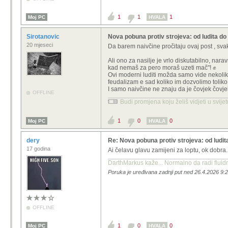
1
1
1
Moj PC
HVALA
Sirotanovic
Nova pobuna protiv strojeva: od ludita do
20 mjeseci
Da barem naivčine pročitaju ovaj post , sva
Ali ono za nasilje je vrlo diskutabilno, nar
kad nemaš za pero moraš uzeti mač"! ✊
Ovi moderni luditi možda samo vide nekoliko 
feudalizam e sad koliko im dozvolimo toliko
I samo naivčine ne znaju da je čovjek čovjek
OFFLINE
Budi promjena koju želiš vidjeti u svije
1
0
0
Moj PC
HVALA
dery
Re: Nova pobuna protiv strojeva: od ludit
17 godina
Ai čelavu glavu zamijeni za loptu, ok dobra
DarthMarkus kaže... Normalno da radi fluidni
Poruka je uređivana zadnji put ned 26.4.2026 9:2
OFFLINE
1
0
0
Moj PC
HVALA