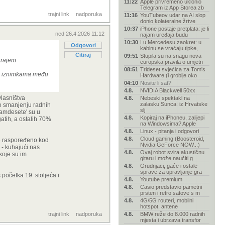
11:22
Apple privremeno uklonio
Telegram iz App Storea zb
trajni link
nadporuka
11:16
YouTubeov udar na AI slop
donio kolateralne žrtve
10:37
iPhone postaje pretplata: je li
ned 26.4.2026 11:12
najam uređaja budu
10:30
I u Mercedesu zaokret: u
Odgovori
kabinu se vraćaju tipke,
Citiraj
09:51
Stupila su na snagu nova
krajem
europska pravila o umjetn
08:51
Trideset svjećica za Tom's
ćas iznimkama među
Hardware (i groblje oko
04:10
Nosite li sat?
4.8.
NVIDIA Blackwell 50xx
vlasništva
4.8.
Nebeski spektakl na
zalasku Sunca: iz Hrvatske
 o smanjenju radnih
slj
damdesete' su u
4.8.
Kopiraj na iPhoneu, zalijepi
atih, a ostalih 70%
na Windowsima? Apple
4.8.
Linux - pitanja i odgovori
4.8.
Cloud gaming (Boosteroid,
je raspoređeno kod
Nvidia GeForce NOW...)
 - kuhajući nas
4.8.
Ovaj robot svira akustičnu
koje su im
gitaru i može naučiti g
4.8.
Grudnjaci, gaće i ostale
sprave za upravljanje gra
početka 19. stoljeća i
4.8.
Youtube premium
4.8.
Casio predstavio pametni
prsten i retro satove s m
4.8.
4G/5G routeri, mobilni
hotspot, antene
trajni link
nadporuka
4.8.
BMW reže do 8.000 radnih
mjesta i ubrzava transfor