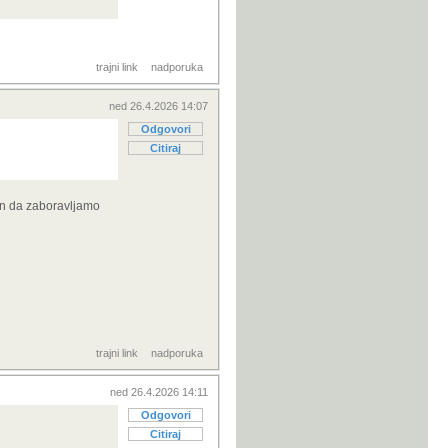
trajni link
nadporuka
ned 26.4.2026 14:07
Odgovori
Citiraj
in da zaboravljamo
trajni link
nadporuka
ned 26.4.2026 14:11
Odgovori
Citiraj