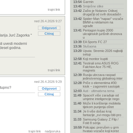
13:54
Garmin
13:45
Smiješne slike
trajni link
13:42
Zašto je Nolanov Odisej
drugačiji od svih dosadašn
13:42
Spider-Man "napao" vozače
ned 26.4.2026 9:27
BMW-a reklamom na
ugrađe
Odgovori
13:41
Pentagon kupio 2000
Citiraj
ukrajinskih jurišnih dronova
Marija Jurć Zagorka "
u
13:39
EA Sports FC 27
ati uvesti moderni
13:36
Slušaona
rdeset godina.
13:20
Uputa: Stremio 2026 najbolji
setup
12:58
Koji monitor kupiti
12:41
Testirali smo ASUS ROG
Falchion Ace 75 HE,
trajni link
magnets
12:39
Rusija ubrzava raspad
jedinstvenog globalnog inter
ned 26.4.2026 9:29
12:28
Priče o elementima #30:
kisik – zagonetni sastojak
stupno?
Odgovori
12:03
Auti - ultimativna tema
Citiraj
11:49
SpaceX više zarađuje od
umjetne inteligencije nego
11:40
Može li korištenje mobitela
tijekom punjenja oštet
11:34
Je li više došao kraj
fantazije „svi-mogu-biti-pro
11:33
Samsung Galaxy Z Flip /
Fold 8 serija
10:59
Policajac prerušen u grm
hvatao vozače koji korist
trajni link
nadporuka