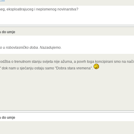
oseg, eksploatirajuceg i nepismenog novinarstva?
a do umje
o u robovlasničko doba. Nazadujemo.
džba o trenutnom stanju svijeta nije ažurna, a povrh toga koncipirani smo na nač
mo" dok nam u sjećanju ostaju samo "Dobra stara vremena".
a do umje