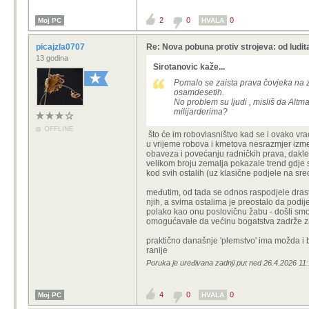
2
0
0
Moj PC
HVALA
picajzla0707
Re: Nova pobuna protiv strojeva: od ludit
13 godina
Sirotanovic kaže...
Pomalo se zaista prava čovjeka na z
osamdesetih.
No problem su ljudi , misliš da Alt
milijarderima?
OFFLINE
što će im robovlasništvo kad se i ovako vr
u vrijeme robova i kmetova nesrazmjer izme
obaveza i povećanju radničkih prava, dakle
velikom broju zemalja pokazale trend gdje s
kod svih ostalih (uz klasične podjele na sr
međutim, od tada se odnos raspodjele dras
njih, a svima ostalima je preostalo da podi
polako kao onu poslovičnu žabu - došli smo
omogućavale da većinu bogatstva zadrže 
praktično današnje 'plemstvo' ima možda i b
ranije
Poruka je uređivana zadnji put ned 26.4.2026 11:
4
0
0
Moj PC
HVALA