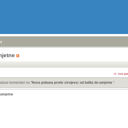
stranica
»
umjetne
+/- sve po
alaze komentari na "
Nova pobuna protiv strojeva: od ludita do umjetne
".
 umjetne