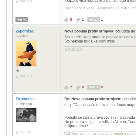
Dapaće više robova ima danas nego u rob
OFFLINE
DarthMarkus kaže... Normalno da radi fluidni
8
1
1
Moj PC
HVALA
Zaporožac
Nova pobuna protiv strojeva: od ludita do
5 godina
Što su rekli konji kada se pojavio traktor koj
Što nekoga briga kaj konj misli.
合気道 五段
OFFLINE
2
0
0
HVALA
Sirotanovic
Re: Nova pobuna protiv strojeva: od ludit
20 mjeseci
dery: "Dapaće više robova ima danas nego
Pomalo se zaista prava čovjeka na zapadu s
No problem su ljudi , misliš da Altman, Tr
milijarderima?
OFFLINE
Budi promjena koju želiš vidjeti u svije