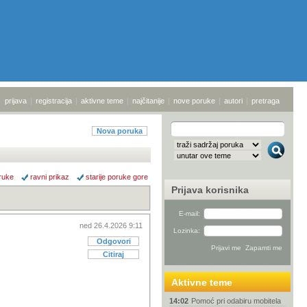
prijava
|
registracija
|
aktivne teme
|
najčitanije
|
nove poruke
|
autori
|
pretraga
Nova poruka
ruke
ravni prikaz
starije poruke gore
Prijava korisnika
E-mail:
ned 26.4.2026 9:11
Lozinka:
Odgovori
Citiraj
Aktivne teme
14:02
Pomoć pri odabiru mobitela