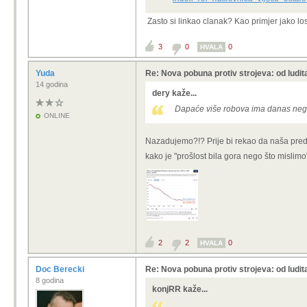
Zasto si linkao clanak? Kao primjer jako l
3
0
0
HVALA
Yuda
Re: Nova pobuna protiv strojeva: od ludit
14 godina
dery kaže...
Dapaće više robova ima danas neg
ONLINE
Nazadujemo?!? Prije bi rekao da naša predo
kako je "prošlost bila gora nego što misli
2
2
0
HVALA
Doc Berecki
Re: Nova pobuna protiv strojeva: od ludit
8 godina
konjRR kaže...