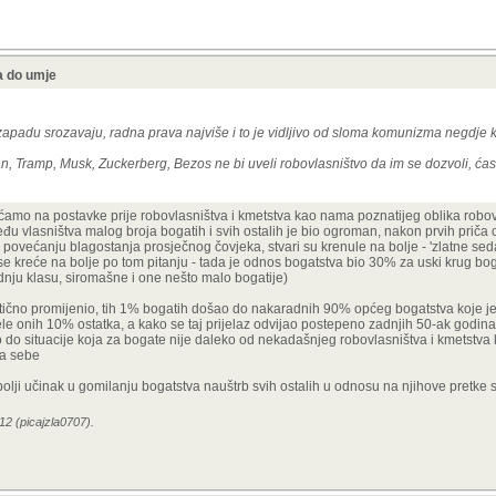
a do umje
apadu srozavaju, radna prava najviše i to je vidljivo od sloma komunizma negdje 
man, Tramp, Musk, Zuckerberg, Bezos ne bi uveli robovlasništvo da im se dozvoli, 
aćamo na postavke prije robovlasništva i kmetstva kao nama poznatijeg oblika robo
đu vlasništva malog broja bogatih i svih ostalih je bio ogroman, nakon prvih priča
 povećanju blagostanja prosječnog čovjeka, stvari su krenule na bolje - 'zlatne se
e kreće na bolje po tom pitanju - tada je odnos bogatstva bio 30% za uski krug bog
ednju klasu, siromašne i one nešto malo bogatije)
tično promijenio, tih 1% bogatih došao do nakaradnih 90% općeg bogatstva koje 
jele onih 10% ostatka, a kako se taj prijelaz odvijao postepeno zadnjih 50-ak godina
 do situacije koja za bogate nije daleko od nekadašnjeg robovlasništva i kmetstva 
za sebe
olji učinak u gomilanju bogatstva nauštrb svih ostalih u odnosu na njihove pretke s 
12 (picajzla0707).