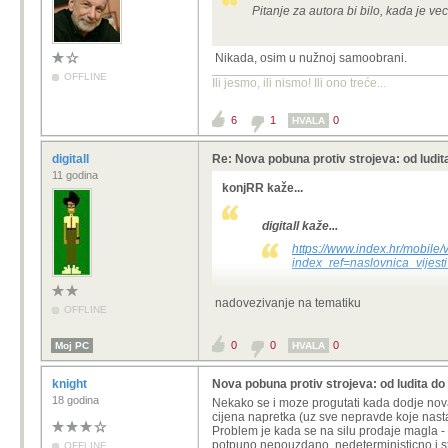
Pitanje za autora bi bilo, kada je 
Nikada, osim u nužnoj samoobrani.
OFFLINE
Ili jesmo, ili nismo! Ili ono treće...
6
1
0
HVALA
digitall
Re: Nova pobuna protiv strojeva: od ludit
11 godina
konjRR kaže...
digitall kaže...
https://www.index.hr/mobile/
index_ref=naslovnica_vijest
Zasto si linkao clanak? Kao primjer
nadovezivanje na tematiku
OFFLINE
0
0
0
Moj PC
HVALA
knight
Nova pobuna protiv strojeva: od ludita do
18 godina
Nekako se i moze progutati kada dodje nova 
cijena napretka (uz sve nepravde koje nast
Problem je kada se na silu prodaje magla - u
potpuno nepouzdano, nedeterministicno i st
OFFLINE