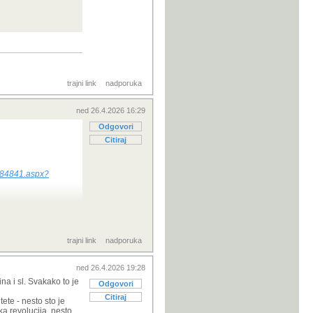
trajni link
nadporuka
ned 26.4.2026 16:29
Odgovori
Citiraj
2784841.aspx?
trajni link
nadporuka
ned 26.4.2026 19:28
a i sl. Svakako to je
Odgovori
Citiraj
ete - nesto sto je
a revolucija, nesto