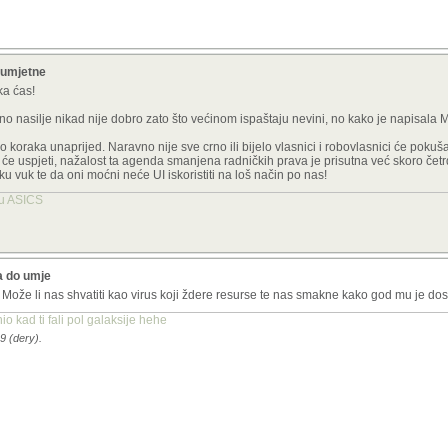
 umjetne
ka ćas!
avno nasilje nikad nije dobro zato što većinom ispaštaju nevini, no kako je napisala 
koraka unaprijed. Naravno nije sve crno ili bijelo vlasnici i robovlasnici će pokuš
 će uspjeti, nažalost ta agenda smanjena radničkih prava je prisutna već skoro čet
u vuk te da oni moćni neće UI iskoristiti na loš način po nas!
tu ASICS
a do umje
. Može li nas shvatiti kao virus koji ždere resurse te nas smakne kako god mu je do
o kad ti fali pol galaksije hehe
9 (dery).