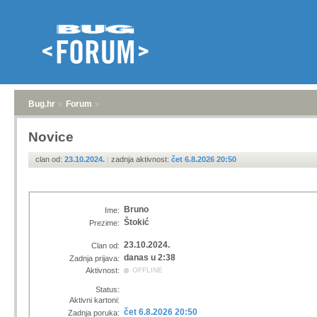
Bug.hr
»
Forum
»
Novice
clan od:
23.10.2024.
|
zadnja aktivnost:
čet 6.8.2026 20:50
Bruno
Ime:
Štokić
Prezime:
23.10.2024.
Clan od:
danas u 2:38
Zadnja prijava:
Aktivnost:
OFFLINE
Status:
Aktivni kartoni:
čet 6.8.2026 20:50
Zadnja poruka: