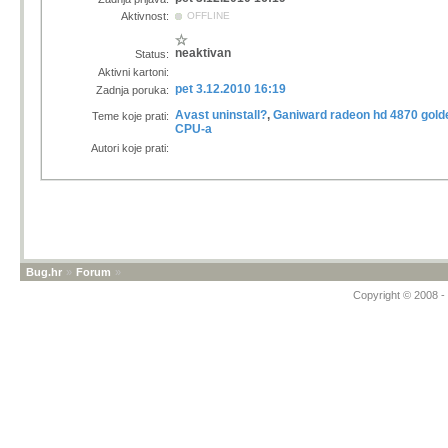
Aktivnost:
OFFLINE
neaktivan
Status:
Aktivni kartoni:
pet 3.12.2010 16:19
Zadnja poruka:
Avast uninstall?
,
Ganiward radeon hd 4870 gold
Teme koje prati:
CPU-a
Autori koje prati:
Bug.hr
»
Forum
»
Copyright © 2008 - 