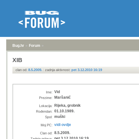
Bug.hr
»
Forum
»
XIB
clan od:
8.5.2009.
|
zadnja aktivnost:
pet 3.12.2010 16:19
Vid
Ime:
Maršanić
Prezime:
Rijeka, grobnik
Lokacija:
01.10.1989.
Rođendan:
muški
Spol:
vidi ovdje
Moj PC:
8.5.2009.
Clan od:
pet 3.12.2010 16:19
Zadnja prijava: