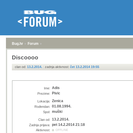
Bug.hr
»
Forum
»
Discoooo
clan od:
13.2.2014.
|
zadnja aktivnost:
čet 13.2.2014 19:55
Adis
Ime:
Pivic
Prezime:
Zenica
Lokacija:
01.08.1994.
Rođendan:
muški
Spol:
13.2.2014.
Clan od:
pet 14.2.2014 21:18
Zadnja prijava:
Aktivnost:
OFFLINE