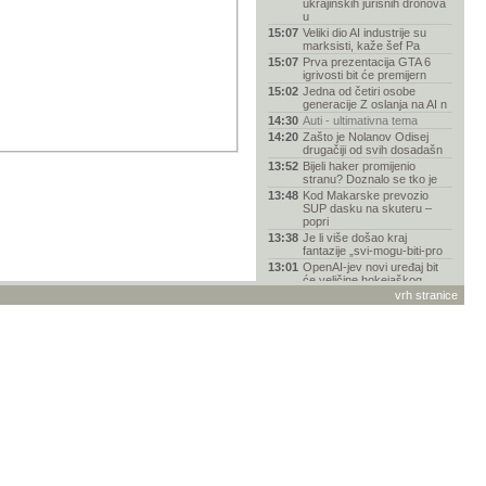
ukrajinskih jurišnih dronova
u
15:07
Veliki dio AI industrije su
marksisti, kaže šef Pa
15:07
Prva prezentacija GTA 6
igrivosti bit će premijern
15:02
Jedna od četiri osobe
generacije Z oslanja na AI n
14:30
Auti - ultimativna tema
14:20
Zašto je Nolanov Odisej
drugačiji od svih dosadašn
13:52
Bijeli haker promijenio
stranu? Doznalo se tko je
13:48
Kod Makarske prevozio
SUP dasku na skuteru –
popri
13:38
Je li više došao kraj
fantazije „svi-mogu-biti-pro
13:01
OpenAI-jev novi uređaj bit
će veličine hokejaškog
vrh stranice
12:58
Grand Theft Auto (GTA VI) -
Rasprava
12:53
Sklapanje PC konfiguracija -
iznad 1300 EUR
12:23
Uputa: Stremio 2026 najbolji
setup
11:57
Pomoć pri odabiru mobitela
11:24
Youtube premium
11:24
Koji televizor kupiti - vodič
za odabir
11:24
Garmin
11:04
Gdje iPhone košta najviše u
2026. godini?