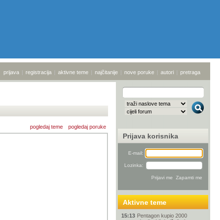
prijava
|
registracija
|
aktivne teme
|
najčitanije
|
nove poruke
|
autori
|
pretraga
pogledaj teme
pogledaj poruke
Prijava korisnika
E-mail:
Lozinka:
Aktivne teme
15:13
Pentagon kupio 2000