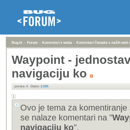
Bug.hr
»
Forum
»
Komentari s weba
»
Komentari članaka s naših web 
Waypoint - jednostav
navigaciju ko
poruka:
4
|
čitano:
2.595
1
Ovo je tema za komentiranje 
se nalaze komentari na "
Wayp
navigaciju ko
".