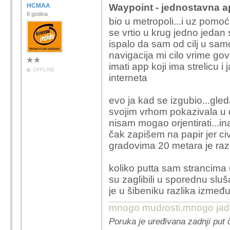
HCMAA
Waypoint - jednostavna ap
8 godina
bio u metropoli...i uz pomo
se vrtio u krug jedno jedan s
ispalo da sam od cilj u sam
navigacija mi cilo vrime govo
imati app koji ima strelicu 
OFFLINE
interneta
evo ja kad se izgubio...gleda
svojim vrhom pokazivala u 
nisam mogao orjentirati...i
čak zapišem na papir jer civ
gradovima 20 metara je razl
koliko putta sam strancima
su zaglibili u sporednu sluš
je u šibeniku razlika izmeđ
mnogo mudrosti,mnogo jada..
Poruka je uređivana zadnji put