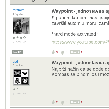
mrsmith
Waypoint - jednostavna ap
17 godina
S punom kartom i navigacijs
završiti autom u moru, zami
*hard mode activated*
https://www.youtube.com
OFFLINE
3
0
0
Moj PC
HVALA
gpd
Waypoint - jednostavna ap
8 godina
Najbrži način da se dođe do 
Kompas sa pinom još i može p
OFFLINE
2
0
0
HVALA