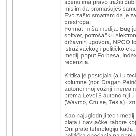
scenu ima pravo tražiti dubl
su i na određeno vrij
mislim da promašuješ samu 
BUG "samo prenosio" 
Evo zašto smatram da je tv
Logično da ako ti 2017-
prestroga:
150 auta na neviđeno 
Format i niša medija: Bug j
uspio nekakvi homologir
softver, potrošačku elektro
predstaviti javnosti 7
državnih ugovora, NPOO f
značajnih prodajnih re
istraživačkog i političko-e
netko reći da prodaje 
mediji poput Forbesa, Inde
recenzija.
Na stranu to, vratimo 
stvari u ugovoru, tehno
Kritika je postojala (ali u t
kritike/stvarne analize
kolumne (npr. Dragan Petrić
samo u zemlji, rekao bi
autonomnoj vožnji i nereal
bavi tehnologijom, rač
prema Level 5 autonomiji u 
bih da za jednu takvu
(Waymo, Cruise, Tesla) i zna
Mislim, možda mi je pr
netko uzeo ugovore ko
Kao najugledniji tech medij u
za financiranje putem 
blata i 'navijačke' tabore k
koje vremenske rokove 
Oni prate tehnologiju kada j
trenutno u svijetu i koli
politička obećanja na papir