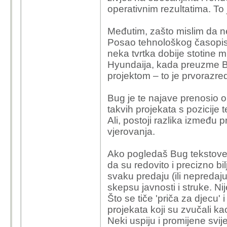
operativnim rezultatima. To 
'proizvodnju' vozila ve
dobila dozvole-lokaciju i
Međutim, zašto mislim da 
slavljenja rimca, kao i
Posao tehnološkog časopisa
napraviti nešto važno-v
neka tvrtka dobije stotine m
..
Hyundaija, kada preuzme Bu
projektom – to je prvorazre
Bug je te najave prenosio o
takvih projekata s pozicije
Ali, postoji razlika između p
vjerovanja.
Ako pogledaš Bug tekstove 
da su redovito i precizno bi
svaku predaju (ili nepredaj
skepsu javnosti i struke. Ni
Što se tiče 'priča za djecu' 
projekata koji su zvučali k
Neki uspiju i promijene svij