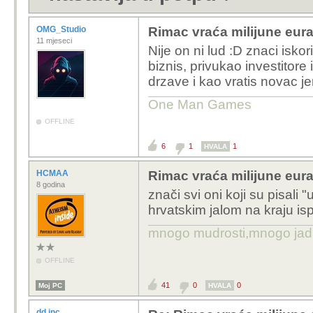
OMG_Studio
Rimac vraća milijune eura
11 mjeseci
Nije on ni lud :D znaci isko
biznis, privukao investitore
drzave i kao vratis novac j
One Man Games
OFFLINE
6
1
1
HVALA
HCMAA
Rimac vraća milijune eura
8 godina
znači svi oni koji su pisali 
hrvatskim jalom na kraju isp
mnogo mudrosti,mnogo jada..
OFFLINE
41
0
0
Moj PC
HVALA
dd.inc