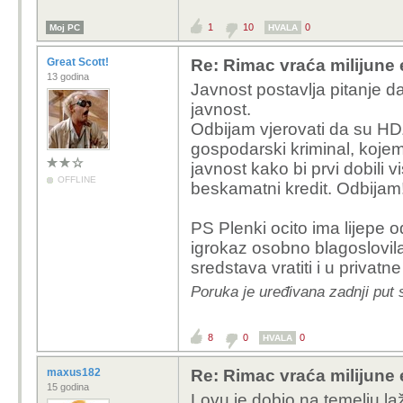
1
10
0
Moj PC
HVALA
Great Scott!
Re: Rimac vraća milijune 
13 godina
Javnost postavlja pitanje d
javnost.
Odbijam vjerovati da su H
gospodarski kriminal, koje
javnost kako bi prvi dobili 
OFFLINE
beskamatni kredit. Odbijam
PS Plenki ocito ima lijepe 
igrokaz osobno blagoslovila
sredstava vratiti i u privat
Poruka je uređivana zadnji put 
8
0
0
HVALA
maxus182
Re: Rimac vraća milijune 
15 godina
Lovu je dobio na temelju la