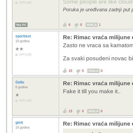
Some people are like clouds
OFFLINE
Poruka je uređivana zadnji put 
6
0
1
Moj PC
HVALA
sporttest
Re: Rimac vraća milijune 
10 godina
Zasto ne vraca sa kamato
OFFLINE
Za svaki posudeni novac bi 
15
0
0
HVALA
Gallu
Re: Rimac vraća milijune 
6 godina
Fake it till you make it..
OFFLINE
13
0
0
HVALA
gmit
Re: Rimac vraća milijune 
16 godina