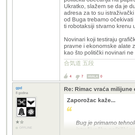
Pa svakome tko zna bar 
Ukratko, slažem se da je d
3 pojma i koliko toliko 
adresa za to su istraživački
pričamo u ugovoru za f
od Buga trebamo očekivati 
ekosustava urbane mo
ti robotaksiji stvarno krenu
RAZINE, kasnije promje
promjenjeno u taxi slu
Novinari koji testiraju grafi
sustavi u vozilima pop
pravne i ekonomske alate z
spadaju u TREĆU razi
kao što politički novinari ne
nego je Matan otvorio 
jedva spada u RAZINU Č
合気道 五段
otvorena par dana prij
studoša, napraviti ne
4
7
0
HVALA
ostatkom Njemačke aut
masovnim financiranje
gpd
Re: Rimac vraća milijune 
miljardama kilometara
8 godina
Zaporožac kaže...
Vidiš, to je cijeli prob
stvarno, al onda treba 
nijedan istaknuti hrvat
Bug je primarno tehnolo
izvedivosti obećanog.
OFFLINE
istraživačko-politički p
Cariću, ismijavanje izg