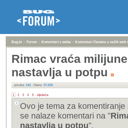
Bug.hr
»
Forum
»
Komentari s weba
»
Komentari članaka s naših web 
Rimac vraća milijune
nastavlja u potpu
poruka:
142
|
čitano:
37.520
1
2
3
4
5
sljedeća
Ovo je tema za komentiranje 
se nalaze komentari na "
Rima
nastavlja u potpu
".