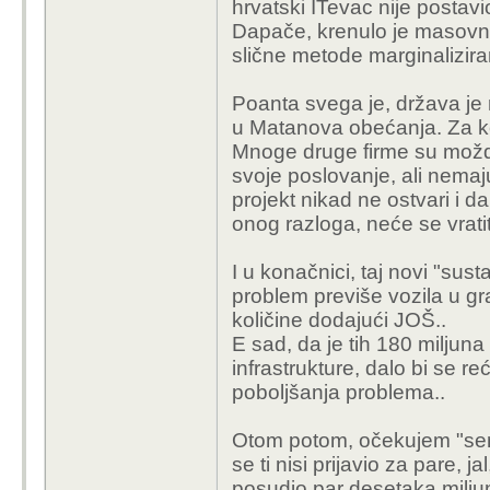
hrvatski ITevac nije postav
Dapače, krenulo je masovno 
slične metode marginalizira
Poanta svega je, država je 
u Matanova obećanja. Za koja
Mnoge druge firme su možda
svoje poslovanje, ali nemaju
projekt nikad ne ostvari i d
onog razloga, neće se vratit
I u konačnici, taj novi "sus
problem previše vozila u g
količine dodajući JOŠ..
E sad, da je tih 180 miljun
infrastrukture, dalo bi se 
poboljšanja problema..
Otom potom, očekujem "sendv
se ti nisi prijavio za pare, j
posudio par desetaka miljun