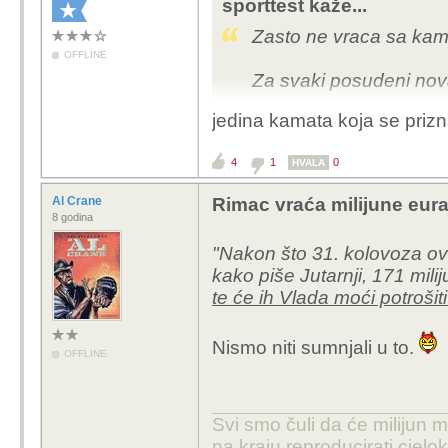
sporttest kaže...
Zasto ne vraca sa ka
OFFLINE
Za svaki posudeni nova
jedina kamata koja se prizna
4
1
0
HVALA
Al Crane
Rimac vraća milijune eura
8 godina
"Nakon što 31. kolovoza ove
kako piše Jutarnji, 171 mili
te će ih Vlada moći potroši
Nismo niti sumnjali u to.
OFFLINE
Svi smo čuli da će milijun m
na kraju reproducirati cje