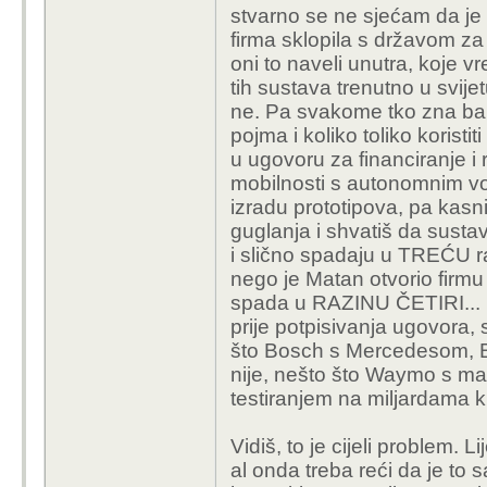
stvarno se ne sjećam da j
firma sklopila s državom z
oni to naveli unutra, koje v
tih sustava trenutno u svijetu
ne. Pa svakome tko zna bar 
pojma i koliko toliko korist
u ugovoru za financiranje 
mobilnosti s autonomnim v
izradu prototipova, pa kasn
guglanja i shvatiš da sust
i slično spadaju u TREĆU 
nego je Matan otvorio firmu
spada u RAZINU ČETIRI... I
prije potpisivanja ugovora, 
što Bosch s Mercedesom, 
nije, nešto što Waymo s m
testiranjem na miljardama 
Vidiš, to je cijeli problem. 
al onda treba reći da je to 