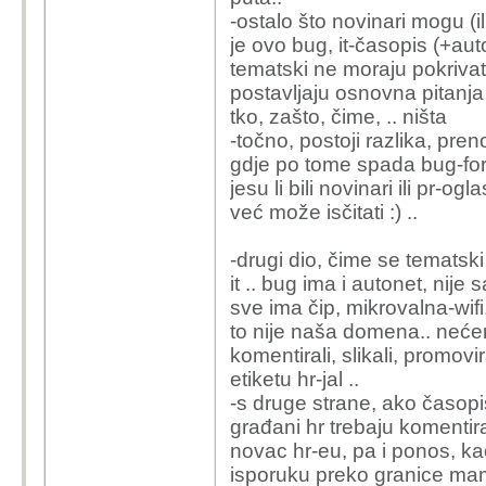
-ostalo što novinari mogu (il
je ovo bug, it-časopis (+aut
tematski ne moraju pokrivati,
postavljaju osnovna pitanja 
tko, zašto, čime, .. ništa
-točno, postoji razlika, preno
gdje po tome spada bug-forum
jesu li bili novinari ili pr-
već može isčitati :) ..
-drugi dio, čime se tematski
it .. bug ima i autonet, nije
sve ima čip, mikrovalna-wifi
to nije naša domena.. nećemo 
komentirali, slikali, promoviral
etiketu hr-jal ..
-s druge strane, ako časopis
građani hr trebaju komentirat
novac hr-eu, pa i ponos, ka
isporuku preko granice mami