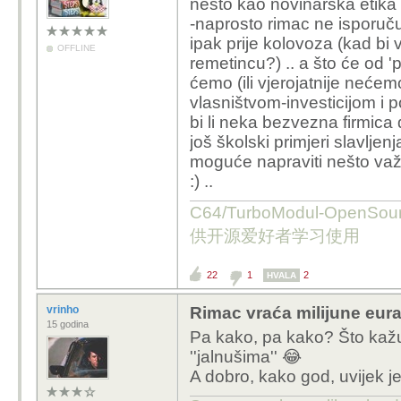
nešto kao novinarska etika 
-naprosto rimac ne isporuč
ipak prije kolovoza (kad bi 
OFFLINE
remetincu?) .. a što će od 'p
ćemo (ili vjerojatnije nećem
vlasništvom-investicijom i 
bi li neka bezvezna firmica do
još školski primjeri slavljen
moguće napraviti nešto važn
:) ..
C64/TurboModul-OpenS
供开源爱好者学习使用
22
1
2
HVALA
vrinho
Rimac vraća milijune eura
15 godina
Pa kako, pa kako? Što kažu
''jalnušima'' 😂
A dobro, kako god, uvijek je