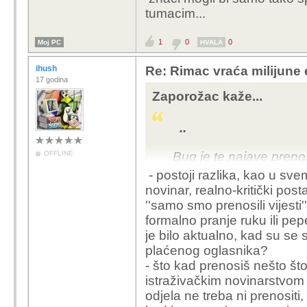
tumacim...
"Nakon što 31. kolovo
piše Jutarnji, 171 mi
moći potrošiti suklad
1
0
0
Moj PC
HVALA
Nismo niti sumnjali u
ihush
Re: Rimac vraća milijune 
17 godina
Zaporožac kaže...
Vlada RH smije preusmjeriti t
sredstvima iz Nacionalnog p
..
u Bruxelles, već ostaju na r
To je zakon EU, a 
OFFLINE
Bug je te najave preno
ignoriranje takvih proj
- postoji razlika, kao u svem
apsurdno.
novinar, realno-kritički posta
Nisam siguran da Vlad
Ali, postoji razlika izm
''samo smo prenosili vijesti'
vidim bravure Plenkija
slijepog vjerovanja.
formalno pranje ruku ili pepe
Realniji scenarij je man
..
je bilo aktualno, kad su se spa
dobivanje EU novaca p
plaćenog oglasnika?
pokazatelja uključujuć
- što kad prenosiš nešto št
bez toga nema isplate i
istraživačkim novinarstvom 
odjela ne treba ni prenosit
30.3.26 - Europska komi