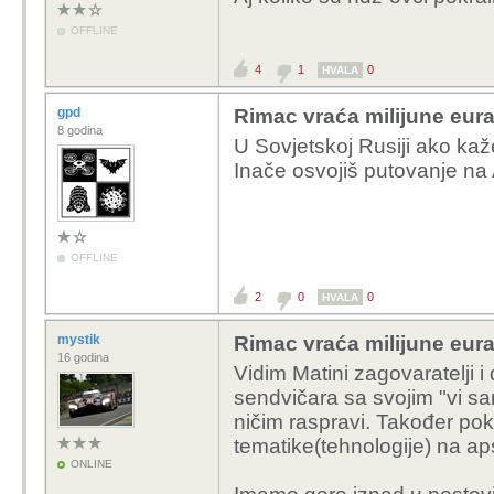
OFFLINE
4
1
0
HVALA
gpd
Rimac vraća milijune eura
8 godina
U Sovjetskoj Rusiji ako kaže
Inače osvojiš putovanje na
OFFLINE
2
0
0
HVALA
mystik
Rimac vraća milijune eura
16 godina
Vidim Matini zagovaratelji i
sendvičara sa svojim "vi sam
ničim raspravi. Također pok
tematike(tehnologije) na aps
ONLINE