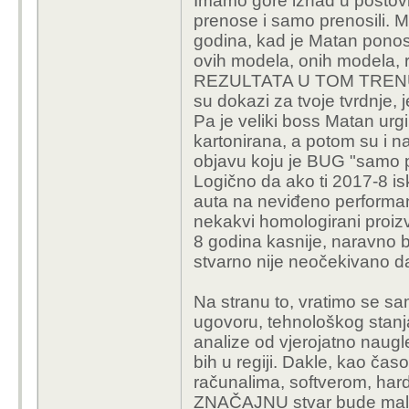
Imamo gore iznad u posto
prenose i samo prenosili. M
godina, kad je Matan ponos
ovih modela, onih modela, r
REZULTATA U TOM TRENUTKU
su dokazi za tvoje tvrdnje, 
Pa je veliki boss Matan urgi
kartonirana, a potom su i
objavu koju je BUG "samo 
Logično da ako ti 2017-8 is
auta na neviđeno performan
nekakvi homologirani proizvo
8 godina kasnije, naravno b
stvarno nije neočekivano da
Na stranu to, vratimo se sa
ugovoru, tehnološkog stanja 
analize od vjerojatno naugl
bih u regiji. Dakle, kao časo
računalima, softverom, har
ZNAČAJNU stvar bude malo a