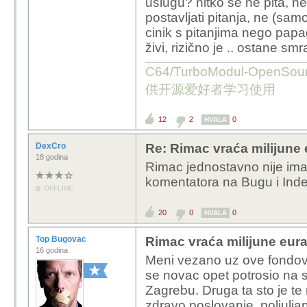
uslugu? nitko se ne pita, n
postavljati pitanja, ne (samo) n
cinik s pitanjima nego papa
živi, rizično je .. ostane smr
C64/TurboModul-OpenS
供开源爱好者学习使用
12
2
0
HVALA
DexCro
Re: Rimac vraća milijune 
18 godina
Rimac jednostavno nije ima
komentatora na Bugu i Ind
OFFLINE
20
0
0
HVALA
Top Bugovac
Rimac vraća milijune eura
16 godina
Meni vezano uz ove fondove 
se novac opet potrosio na s
Zagrebu. Druga ta sto je te
zdravo poslovanje, poljulja