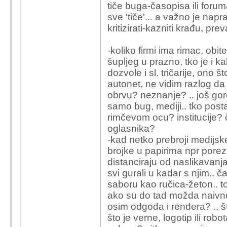
tiče buga-časopisa ili forum
sve 'tiče'... a važno je naprav
kritizirati-kazniti krađu, pre
-koliko firmi ima rimac, obit
šupljeg u prazno, tko je i k
dozvole i sl. tričarije, ono 
autonet, ne vidim razlog da o
obrvu? neznanje? .. još gore a
samo bug, mediji.. tko post
rimčevom ocu? institucije? 
oglasnika?
-kad netko prebroji medijsk
brojke u papirima npr porez
distanciraju od naslikavanj
svi gurali u kadar s njim.. č
saboru kao ručica-žeton.. to
ako su do tad možda naivno 
osim odgoda i rendera? .. š
što je verne, logotip ili ro