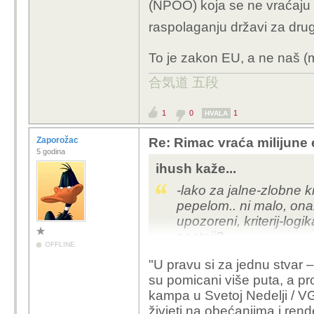
(NPOO) koja se ne vraćaju 
raspolaganju državi za dru
To je zakon EU, a ne naš (m
合気道 五段
1
0
1
HVALA
Zaporožac
Re: Rimac vraća milijune 
5 godina
ihush kaže...
-lako za jalne-zlobne k
pepelom.. ni malo, onak
upozoreni, kriterij-logi
postoji?
OFFLINE
-naprosto rimac ne is
"U pravu si za jednu stvar 
rokova.. ipak prije kol
su pomicani više puta, a pr
uslijedio epilog u reme
kampa u Svetoj Nedelji / VG
robotaxija biti, vidjet 
živjeti na obećanjima i rend
pitanje, što je s VGPa