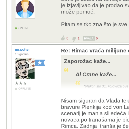
je izjavljivao da je prodao
može pomoć.
Pitam se tko zna što je sve
ONLINE
8
1
0
HVALA
mr.potter
Re: Rimac vraća milijune 
16 godina
Zaporožac kaže...
Al Crane kaže...
"Nakon što 31. kolovoza ove g
OFFLINE
milijun eura bit će preusmje
vlastitim potrebama
."
Nisam siguran da Vlada tek
bravure Plenkija kod von La
Nismo niti sumnjali u to.
scenarij je manja slijedeća 
novaca po tranašama je bio 
Vlada RH smije preusmjeriti taj novac
Rimca. Zadnja tranša je če
Nacionalnog plana oporavka i otporn