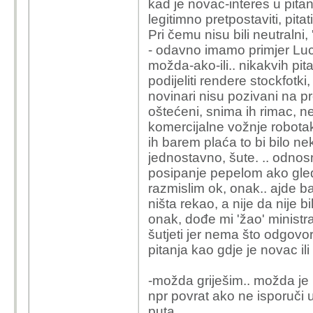
kad je novac-interes u pitan
iz Mehanizma za oporav
legitimno pretpostaviti, pitati
eura, nakon što je Hrv
Pri čemu nisu bili neutralni, '
pripadajućih reformskih 
- odavno imamo primjer Luci
testiranje 60 verifikaci
možda-ako-ili.. nikakvih pit
autonomnu vožnju
podijeliti rendere stockfotk
novinari nisu pozivani na pr
oštećeni, snima ih rimac, ne
komercijalne vožnje robotaksi
ih barem plaća to bi bilo ne
jednostavno, šute. .. odnos
posipanje pepelom ako gled
razmislim ok, onak.. ajde ba
ništa rekao, a nije da nije bi
onak, dođe mi 'žao' minist
šutjeti jer nema što odgovor
pitanja kao gdje je novac il
-možda griješim.. možda je
npr povrat ako ne isporuči 
puta..