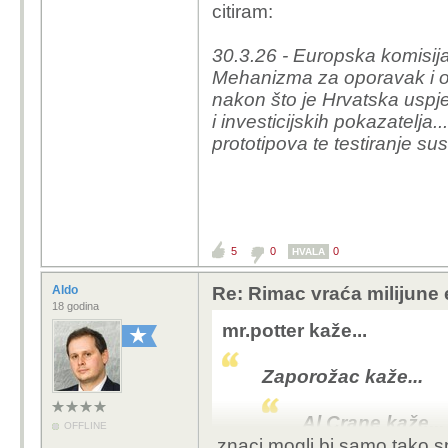
citiram:
na raspolaganju državi za druge pro
30.3.26 - Europska komisija 
To je zakon EU, a ne na
Mehanizma za oporavak i ot
nakon što je Hrvatska uspj
i investicijskih pokazatelja..
prototipova te testiranje 
5
0
0
HVALA
Aldo
Re: Rimac vraća milijune 
18 godina
mr.potter kaže...
Zaporožac kaže...
Al Crane kaže...
OFFLINE
znaci mogli bi samo tako spu