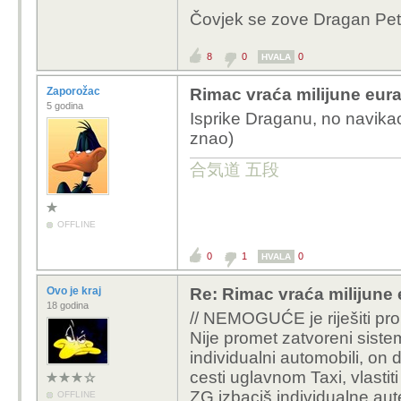
Bug (pogotovo kroz a
Čovjek se zove Dragan Petr
Rosandića) jest pratio 
Poanta svega je, držav
prizmu tehnologije, a ne
usmjerila u Matanova ob
8
0
0
HVALA
nisu ostvariva. Mnoge
Razumijem tvoj stav i u
manjim iznosima proširi
Zaporožac
Rimac vraća milijune eura
tech scenu ima pravo tr
5 godina
zaleđe. A možda je i cil
Isprike Draganu, no navika
Međutim, mislim da pr
lova "vraća", ali narav
znao)
časopisa kao što je Bu
u cijelosti ili s kamata
Evo zašto smatram da j
合気道 五段
prestroga:
I u konačnici, taj novi
Format i niša medija: 
rješava problem previš
hardver, softver, potro
OFFLINE
problem prevelike koli
trendove. Analiza drž
E sad, da je tih 180 m
obveza spada u domenu
0
1
0
HVALA
infrastrukture, dalo b
novinarstva (čime se d
poboljšanja problema..
Ovo je kraj
Re: Rimac vraća milijune 
ili Telegrama), a ne u
18 godina
// NEMOGUĆE je riješiti pro
Otom potom, očekujem "
Nije promet zatvoreni siste
Kritika je postojala (al
napravio, što se ti nisi p
individualni automobili, on 
uvodnike, kolumne (np
odmah, nije mi tata po
cesti uglavnom Taxi, vlastiti
se raspravljalo o auto
član plave partije(nis
ZG izbaciš individualne aute
od početka bio skepti
OFFLINE