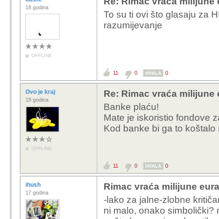
Re: Rimac vraća milijune 
18 godina
To su ti ovi što glasaju za
razumijevanje
OFFLINE
11
0
0
HVALA
Ovo je kraj
Re: Rimac vraća milijune 
18 godina
Banke plaću!
Mate je iskoristio fondove 
Kod banke bi ga to koštalo
OFFLINE
11
0
0
HVALA
ihush
Rimac vraća milijune eura
17 godina
-lako za jalne-zlobne kriti
ni malo, onako simbolički? niš