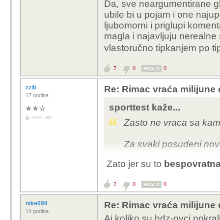
Da, sve neargumentirane gl
ubile bi u pojam i one naju
ljubomorni i priglupi komenta
magla i najavljuju nerealne
vlastoručno tipkanjem po ti
7
0
0
HVALA
zzib
Re: Rimac vraća milijune 
17 godina
sporttest kaže...
OFFLINE
Zasto ne vraca sa ka
Za svaki posudeni nova
Zato jer su to
bespovratn
2
0
0
HVALA
nike098
Re: Rimac vraća milijune 
14 godina
Aj koliko su hdz-ovci pokral