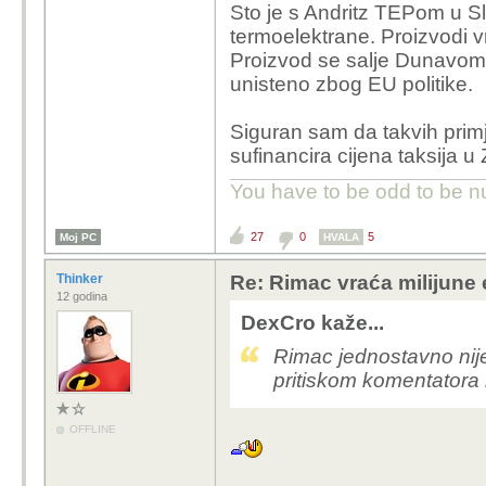
Sto je s Andritz TEPom u 
termoelektrane. Proizvodi vr
Proizvod se salje Dunavom 
unisteno zbog EU politike.
Siguran sam da takvih primj
sufinancira cijena taksija 
You have to be odd to be 
27
0
5
Moj PC
HVALA
Thinker
Re: Rimac vraća milijune 
12 godina
DexCro kaže...
Rimac jednostavno nije
pritiskom komentatora 
OFFLINE