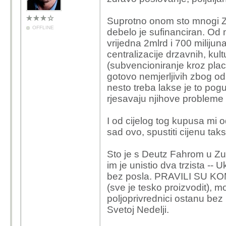
Suprotno onom sto mnogi Z
OFFLINE
debelo je sufinanciran. Od 
vrijedna 2mlrd i 700 milijun
centralizacije drzavnih, kult
(subvencioniranje kroz place
gotovo nemjerljivih zbog odl
nesto treba lakse je to pog
rjesavaju njihove probleme
I od cijelog tog kupusa mi o
sad ovo, spustiti cijenu tak
Sto je s Deutz Fahrom u Zup
im je unistio dva trzista -- U
bez posla. PRAVILI SU KOMB
(sve je tesko proizvodit), m
poljoprivrednici ostanu bez
Svetoj Nedelji.