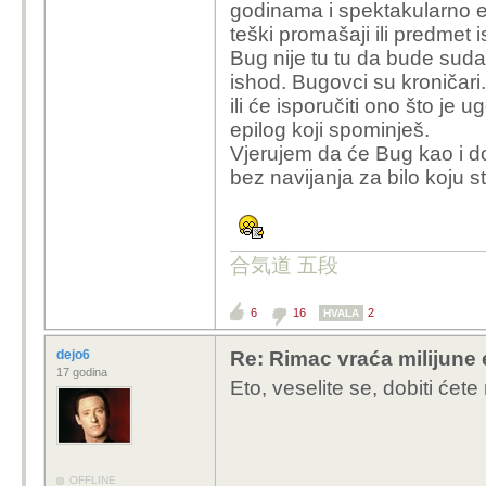
godinama i spektakularno e
teški promašaji ili predmet i
Bug nije tu tu da bude sudac
ishod. Bugovci su kroničari. 
ili će isporučiti ono što je u
epilog koji spominješ.
Vjerujem da će Bug kao i do
bez navijanja za bilo koju s
合気道 五段
6
16
2
HVALA
dejo6
Re: Rimac vraća milijune 
17 godina
Eto, veselite se, dobiti ćet
OFFLINE