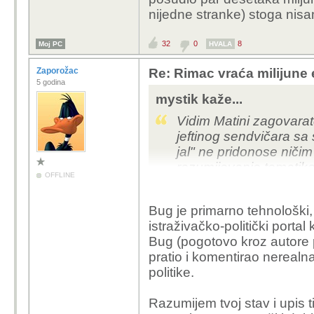
nijedne stranke) stoga nisa
32
0
8
Moj PC
HVALA
Zaporožac
Re: Rimac vraća milijune 
5 godina
mystik kaže...
Vidim Matini zagovarate
jeftinog sendvičara sa 
jal" ne pridonose niči
razumijevanje tematike(
OFFLINE
Imamo gore iznad u p
Bug je primarno tehnološki, 
samo prenose i samo pr
istraživačko-politički porta
već ohoho godina, kad
Bug (pogotovo kroz autore p
ovaj, onaj, rasprodaju 
pratio i komentirao nerealna
onakvi, naravno sv
politike.
Komentari su ovdje logi
jer u protivnom nije ni
Razumijem tvoj stav i upis t
Matan urgirao kod Petri