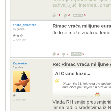
zahvaljujući Internetu, znam
19
0
0
HVALA
andre_delambre
Rimac vraća milijune eura
15 godina
Je li se može znati na teme
OFFLINE
3
0
0
HVALA
Zaporožac
Re: Rimac vraća milijune 
5 godina
Al Crane kaže...
"Nakon što 31. kolovoza ove godine i
eura bit će preusmjeren u državnu r
Nismo niti sumnjali u to.
OFFLINE
Vlada RH smije preusmjeriti
jer se radi o sredstvima iz