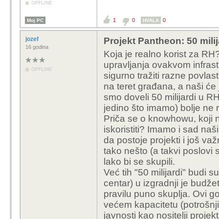
OFFLINE
1
0
0
Moj PC
HVALA
jozef
Projekt Pantheon: 50 mili
16 godina
Koja je realno korist za R
upravljanja ovakvom infrast
OFFLINE
sigurno tražiti razne povla
na teret građana, a naši će 
smo doveli 50 milijardi u RH
jedino što imamo) bolje ne r
Priča se o knowhowu, koji n
iskoristiti? Imamo i sad naših
da postoje projekti i još važ
tako nešto (a takvi poslovi
lako bi se skupili.
Već tih "50 milijardi" budi
centar) u izgradnji je budžeti
pravilu puno skuplja. Ovi g
većem kapacitetu (potrošnji)
javnosti kao nositelji proje