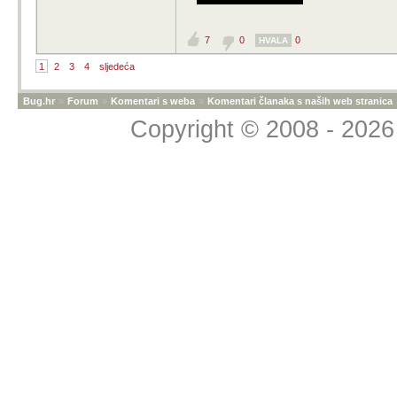
7
0
0
HVALA
1
2
3
4
sljedeća
Bug.hr
»
Forum
»
Komentari s weba
»
Komentari članaka s naših web stranica
Copyright © 2008 - 2026 