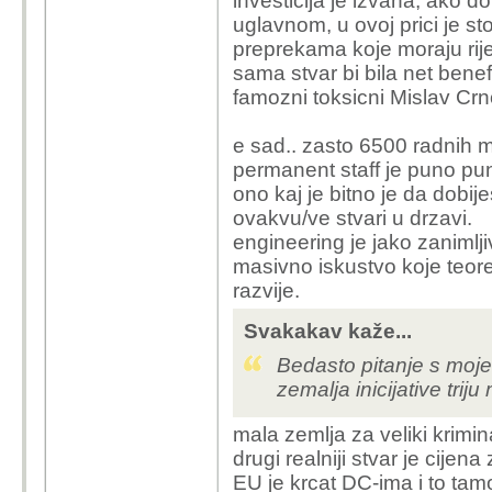
investicija je izvana, ako do
uglavnom, u ovoj prici je st
nemam ništa protiv izgr
preprekama koje moraju rijes
isključivo zanima na što
sama stvar bi bila net benefi
usput odakle im ti nov
famozni toksicni Mislav Crno
Trump style.
e sad.. zasto 6500 radnih mj
mislim čemu uopće nešt
permanent staff je puno pu
mlrd. eura možeš svak
ono kaj je bitno je da dobi
sljedećih 320 godina.
ovakvu/ve stvari u drzavi.
imaju 4000 eura plaću,
engineering je jako zanimlji
vam dočaram koja je t
masivno iskustvo koje teore
razvije.
Svakakav kaže...
Bedasto pitanje s moje
zemalja inicijative triju m
mala zemlja za veliki krimi
drugi realniji stvar je cijena
EU je krcat DC-ima i to tam