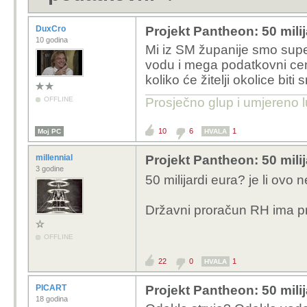
DuxCro
Projekt Pantheon: 50 mili
10 godina
Mi iz SM županije smo super
vodu i mega podatkovni cen
koliko će žitelji okolice biti
OFFLINE
Prosječno glup i umjereno l
10
6
1
Moj PC
HVALA
millennial
Projekt Pantheon: 50 mili
3 godine
50 milijardi eura? je li ovo
Državni proračun RH ima pr
OFFLINE
22
0
1
HVALA
PICART
Projekt Pantheon: 50 mili
18 godina