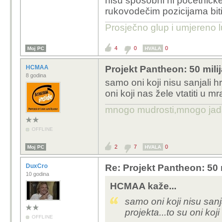
nisu sposobni ni početničke
rukovodečim pozicijama bit
Prosječno glup i umjereno l
4
0
0
Moj PC
HVALA
HCMAA
Projekt Pantheon: 50 mili
8 godina
samo oni koji nisu sanjali hr
oni koji nas žele vtatiti u 
mnogo mudrosti,mnogo jada..
OFFLINE
2
7
0
Moj PC
HVALA
DuxCro
Re: Projekt Pantheon: 50 
10 godina
HCMAA kaže...
samo oni koji nisu sanj
projekta...to su oni koj
OFFLINE