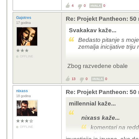
4
0
0
HVALA
Gajotres
Re: Projekt Pantheon: 50 
17 godina
Svakakav kaže...
Bedasto pitanje s moje
zemalja inicijative triju m
OFFLINE
Zbog razvedene obale
13
0
0
HVALA
nixass
Re: Projekt Pantheon: 50 
18 godina
millennial kaže...
nixass kaže...
komentari na reddit
OFFLINE
slicno