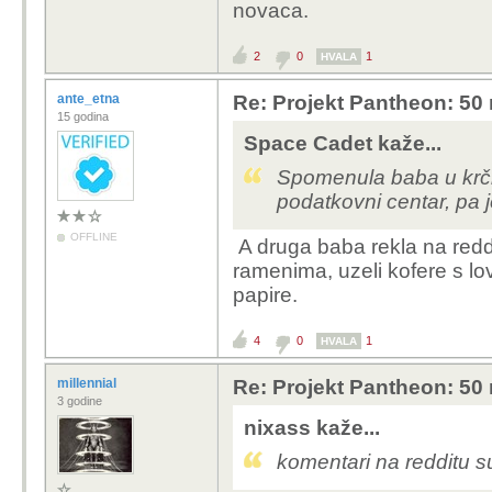
novaca.
2
0
1
HVALA
ante_etna
Re: Projekt Pantheon: 50 
15 godina
Space Cadet kaže...
Spomenula baba u krčmi
podatkovni centar, pa j
OFFLINE
A druga baba rekla na reddi
ramenima, uzeli kofere s lov
papire.
4
0
1
HVALA
millennial
Re: Projekt Pantheon: 50 
3 godine
nixass kaže...
komentari na redditu su 