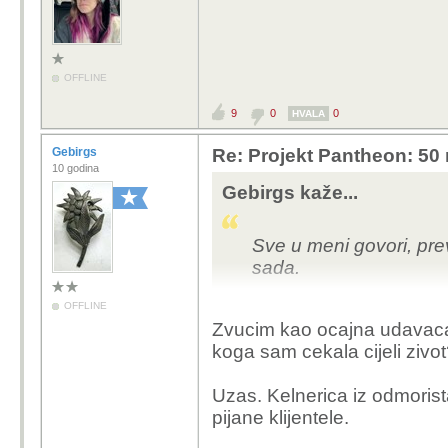
OFFLINE
9
0
0
HVALA
Gebirgs
Re: Projekt Pantheon: 50 
10 godina
Gebirgs kaže...
Sve u meni govori, pre
sada.
OFFLINE
A mozda i nece?
Zvucim kao ocajna udavaca u 
koga sam cekala cijeli zivo
Uzas. Kelnerica iz odmorista
pijane klijentele.