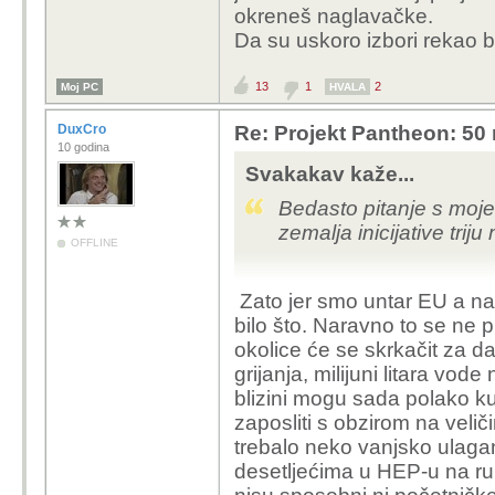
okreneš naglavačke.
Da su uskoro izbori rekao b
13
1
2
Moj PC
HVALA
DuxCro
Re: Projekt Pantheon: 50 
10 godina
Svakakav kaže...
Bedasto pitanje s moje
zemalja inicijative triju m
OFFLINE
Zato jer smo untar EU a na
bilo što. Naravno to se ne p
okolice će se skrkačit za d
grijanja, milijuni litara vod
blizini mogu sada polako ku
zaposliti s obzirom na veli
trebalo neko vanjsko ulag
desetljećima u HEP-u na ruk