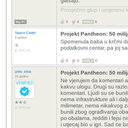
glasaju.
Prosječno glup i umjereno l
3
0
0
Moj PC
HVALA
Space Cadet
Projekt Pantheon: 50 mili
8 godina
Spomenula baba u krčmi da 
podatkovni centar, pa joj sa
OFFLINE
9
0
0
HVALA
ante_etna
Projekt Pantheon: 50 mili
15 godina
Ne vjerujem da komentari an
kakvu ulogu. Drugi su razloz
komentari. Ljudi su se bunil
nema infrastrukture ali i d
milimetar, nema nikakvog za
OFFLINE
bunili zbog ograđivanja obal
po obalama, redditi i fejsi 
i utjecaj bio u igri. Sad će 