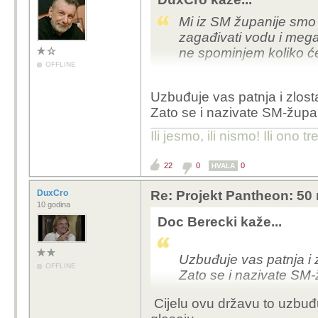
Mi iz SM županije smo 
zagađivati vodu i mega
ne spominjem koliko će ž
OFFLINE
Uzbuđuje vas patnja i zlosta
Zato se i nazivate SM-župan
Ili jesmo, ili nismo! Ili ono tr
22
0
0
HVALA
DuxCro
Re: Projekt Pantheon: 50 
10 godina
Doc Berecki kaže...
Uzbuđuje vas patnja i z
OFFLINE
Zato se i nazivate SM-
Cijelu ovu državu to uzbuđ