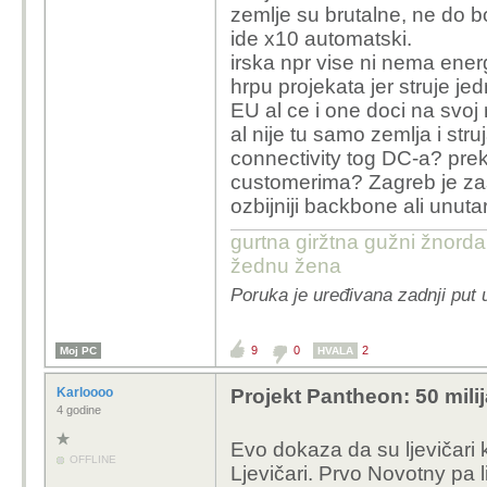
zemlje su brutalne, ne do b
ide x10 automatski.
irska npr vise ni nema ene
hrpu projekata jer struje j
EU al ce i one doci na svoj
al nije tu samo zemlja i struj
connectivity tog DC-a? pre
customerima? Zagreb je zas
ozbijniji backbone ali unuta
gurtna giržtna gužni žnorda
žednu žena
Poruka je uređivana zadnji put 
9
0
2
Moj PC
HVALA
Karloooo
Projekt Pantheon: 50 mili
4 godine
Evo dokaza da su ljevičari k
OFFLINE
Ljevičari. Prvo Novotny pa 