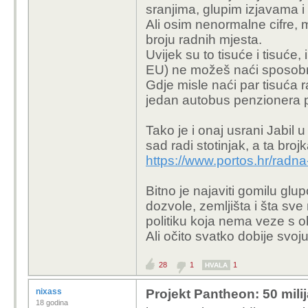
sranjima, glupim izjavama 
Ali osim nenormalne cifre,
broju radnih mjesta.
Uvijek su to tisuće i tisuće, 
EU) ne možeš naći sposobn
Gdje misle naći par tisuća
jedan autobus penzionera p
Tako je i onaj usrani Jabil 
sad radi stotinjak, a ta br
https://www.portos.hr/radna-
Bitno je najaviti gomilu glu
dozvole, zemljišta i šta sv
politiku koja nema veze s 
Ali očito svatko dobije svoj
28
1
1
HVALA
nixass
Projekt Pantheon: 50 mili
18 godina