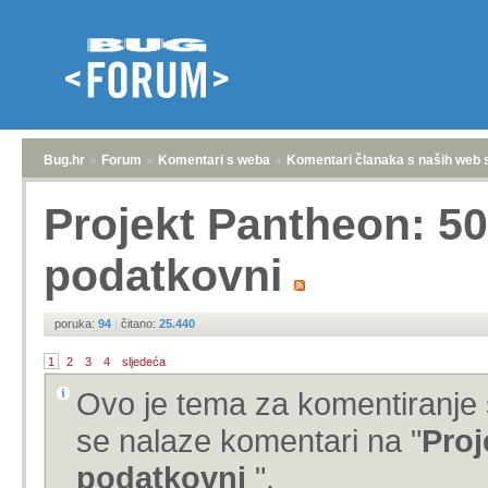
Bug.hr
»
Forum
»
Komentari s weba
»
Komentari članaka s naših web 
Projekt Pantheon: 50 
podatkovni
poruka:
94
|
čitano:
25.440
1
2
3
4
sljedeća
Ovo je tema za komentiranje 
se nalaze komentari na "
Proj
podatkovni
".