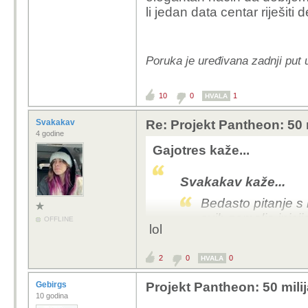
li jedan data centar riješiti
vam dočaram koja je t
Poruka je uređivana zadnji put
10
0
1
HVALA
Svakakav
Re: Projekt Pantheon: 50 
4 godine
Gajotres kaže...
Svakakav kaže...
Bedasto pitanje s
svih zemalja inicijat
OFFLINE
lol
razvijenijiih)
2
0
0
HVALA
Gebirgs
Projekt Pantheon: 50 mili
10 godina
Zbog razvedene obal