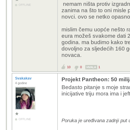
nemam ništa protiv izgradnje
OFFLINE
zanima na što to oni misle po
novci. ovo se netko opasno
mislim čemu uopće nešto ra
eura možeš svakome dati 20
godina. ma budimo kako tr
dovoljno za sljedećih 160 g
novaca.
10
0
1
HVALA
Svakakav
Projekt Pantheon: 50 mili
4 godine
Bedasto pitanje s moje str
inicijative triju mora ima i jeft
OFFLINE
Poruka je uređivana zadnji put