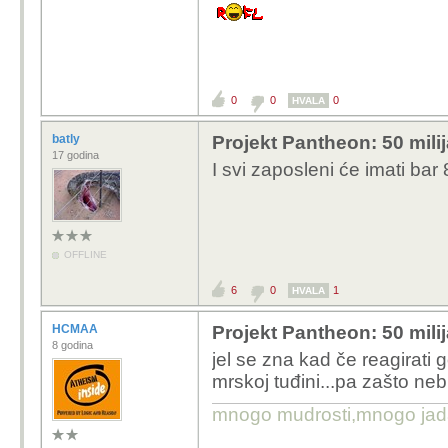
0
0
0
HVALA
batly
Projekt Pantheon: 50 mili
17 godina
I svi zaposleni će imati ba
OFFLINE
6
0
1
HVALA
HCMAA
Projekt Pantheon: 50 mili
8 godina
jel se zna kad če reagirati 
mrskoj tuđini...pa zašto ne
mnogo mudrosti,mnogo jada..