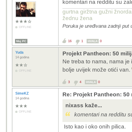
komentari na redditu su zalo
gurtna giržtna gužni žnorda
žednu žena
Poruka je uređivana zadnji put 
OFFLINE
16
1
0
Moj PC
HVALA
Yuda
Projekt Pantheon: 50 mili
14 godina
Ne treba to nama, nama je 
bolje uvijek može otići van.
OFFLINE
3
4
0
HVALA
SimeKZ
Re: Projekt Pantheon: 50 
14 godina
nixass kaže...
OFFLINE
komentari na redditu su 
Isto kao i oko onih pilica.