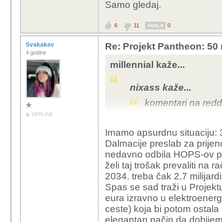
Samo gledaj.
6
11
0
HVALA
Svakakav
Re: Projekt Pantheon: 50 
4 godine
millennial kaže...
nixass kaže...
komentari na reddit
slicno
OFFLINE
Imamo apsurdnu situaciju: 3
nemam ništa protiv izgr
Dalmacije preslab za prijen
isključivo zanima na što
nedavno odbila HOPS-ov prije
usput odakle im ti nov
želi taj trošak prevaliti n
Trump style.
2034. treba čak 2,7 milijard
Spas se sad traži u Projek
mislim čemu uopće nešt
eura izravno u elektroenerge
mlrd. eura možeš svak
ceste) koja bi potom ostal
sljedećih 320 godina.
elegantan način da dobijem
imaju 4000 eura plaću,