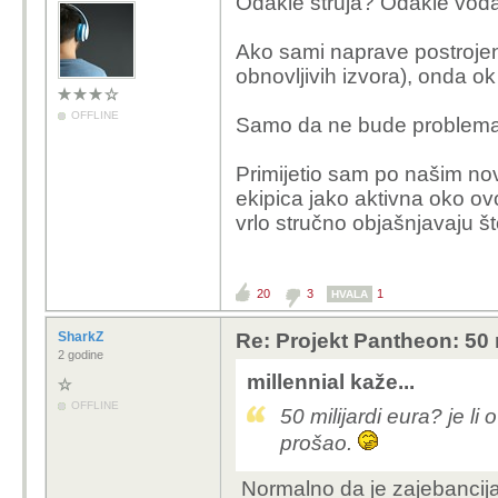
Odakle struja? Odakle voda,
Ako sami naprave postrojenj
obnovljivih izvora), onda o
OFFLINE
Samo da ne bude problema
Primijetio sam po našim no
ekipica jako aktivna oko ovo
vrlo stručno objašnjavaju št
20
3
1
HVALA
SharkZ
Re: Projekt Pantheon: 50 
2 godine
millennial kaže...
OFFLINE
50 milijardi eura? je li
prošao.
Normalno da je zajebancija