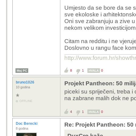
Umjesto da se bore da se s
sve ekoloske i arhitektonske
Oni sve zabranjuju a zive u
nekom velikom investicijom
Citam na redditu i ne vjeru
Doslovno u rangu face kom
http://www.forum.hr/show
8
1
0
Moj PC
HVALA
bruno1026
Projekt Pantheon: 50 mili
10 godina
piceki su spriječeni, treba i 
na zabrane malih dok ne po
OFFLINE
4
1
0
HVALA
Doc Berecki
Re: Projekt Pantheon: 50 
8 godina
DuxCro kaže...