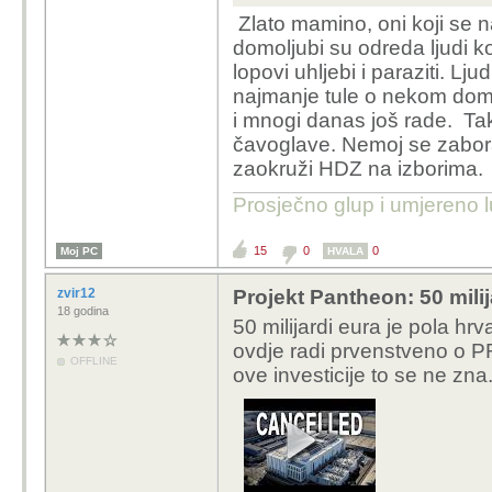
Zlato mamino, oni koji se n
domoljubi su odreda ljudi koj
lopovi uhljebi i paraziti. Lju
najmanje tule o nekom domolj
i mnogi danas još rade. Ta
čavoglave. Nemoj se zabora
zaokruži HDZ na izborima.
Prosječno glup i umjereno l
15
0
0
Moj PC
HVALA
zvir12
Projekt Pantheon: 50 mili
18 godina
50 milijardi eura je pola h
ovdje radi prvenstveno o PR
OFFLINE
ove investicije to se ne zna