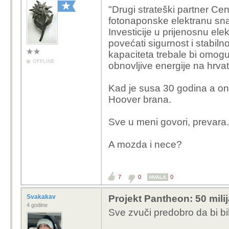
"Drugi strateški partner Cen
fotonaponske elektranu sna
Investicije u prijenosnu e
povećati sigurnost i stabil
kapaciteta trebale bi omogu
OFFLINE
obnovljive energije na hrvat
Kad je susa 30 godina a on
Hoover brana.
Sve u meni govori, prevara.
A mozda i nece?
7
0
0
HVALA
Svakakav
Projekt Pantheon: 50 mili
4 godine
Sve zvuči predobro da bi bilo