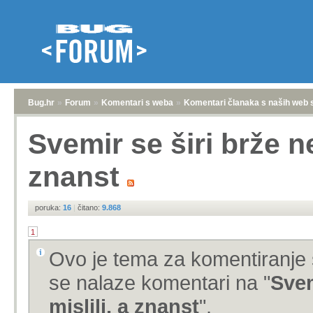
Bug.hr
»
Forum
»
Komentari s weba
»
Komentari članaka s naših web 
Svemir se širi brže n
znanst
poruka:
16
|
čitano:
9.868
1
Ovo je tema za komentiranje 
se nalaze komentari na "
Svem
mislili, a znanst
".