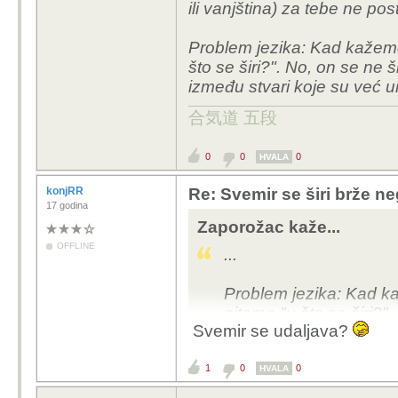
ili vanjština) za tebe ne post
Problem jezika: Kad kažemo
što se širi?". No, on se ne 
između stvari koje su već u
合気道 五段
0
0
0
HVALA
konjRR
Re: Svemir se širi brže ne
17 godina
Zaporožac kaže...
OFFLINE
...
Problem jezika: Kad ka
pitamo "u što se širi?"
Svemir se udaljava?
više prostora između st
1
0
0
HVALA