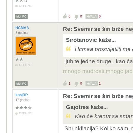
OFFLINE
0
0
0
Moj PC
HVALA
HCMAA
Re: Svemir se širi brže ne
8 godina
Sirotanovic kaže...
Hcmaa prosvijetliti me
ljubite jedne druge...kao ča
OFFLINE
mnogo mudrosti,mnogo jada..
1
0
1
Moj PC
HVALA
konjRR
Re: Svemir se širi brže ne
17 godina
Gajotres kaže...
OFFLINE
Kad će krenut sa sma
Shrinkflacija? Koliko sam, 