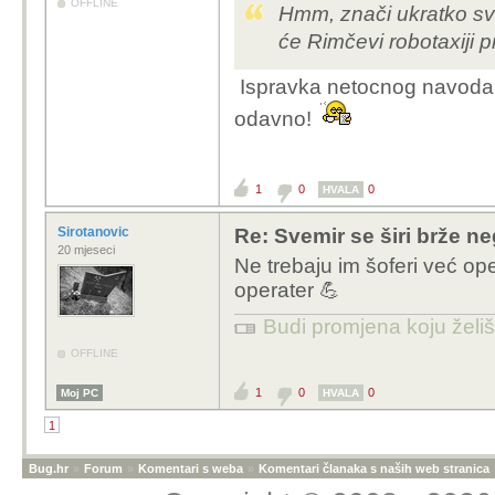
OFFLINE
Hmm, znači ukratko svem
će Rimčevi robotaxiji 
Ispravka netocnog navoda. 
odavno!
1
0
0
HVALA
Sirotanovic
Re: Svemir se širi brže ne
20 mjeseci
Ne trebaju im šoferi već o
operater 💪
Budi promjena koju želiš 
OFFLINE
1
0
0
Moj PC
HVALA
1
Bug.hr
»
Forum
»
Komentari s weba
»
Komentari članaka s naših web stranica