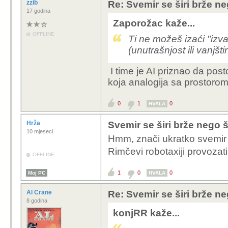
zzib
Re: Svemir se širi brže ne
17 godina
Zaporožac kaže...
OFFLINE
Ti ne možeš izaći "izva
(unutrašnjost ili vanjšt
I time je AI priznao da post
koja analogija sa prostoro
0
1
0
HVALA
Hrža
Svemir se širi brže nego š
10 mjeseci
Hmm, znači ukratko svemir će
Rimčevi robotaxiji provozat
OFFLINE
1
0
0
Moj PC
HVALA
Al Crane
Re: Svemir se širi brže ne
8 godina
konjRR kaže...