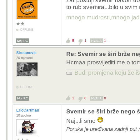
zar postoji svemir nakon 4
to rub svemira...bilo u svi
mnogo mudrosti,mnogo jada..
OFFLINE
5
1
1
Moj PC
HVALA
Sirotanovic
Re: Svemir se širi brže ne
20 mjeseci
Hcmaa prosvijetliti me o to
Budi promjena koju želiš 
OFFLINE
1
0
0
Moj PC
HVALA
EricCartman
Svemir se širi brže nego š
10 godina
Naj...li smo
Poruka je uređivana zadnji put