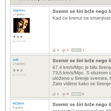
Gajotres
Svemir se širi brže nego š
17 godina
Kad će krenut sa smanjiva
OFFLINE
3
0
1
HVALA
zzib
Svemir se širi brže nego š
17 godina
67,4 km/s/Mpc je bilo širen
73,5 km/s/Mpc. S obzirom da 
OFFLINE
uloženo u širenje svemira, 
Zato vidimo kako se širenj
1
0
0
HVALA
HCMAA
Svemir se širi brže nego š
8 godina