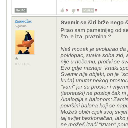
0
0
0
Moj PC
HVALA
Zaporožac
Svemir se širi brže nego š
5 godina
Pitao sam pametnijeg od seb
što je iza, praznina ?
Naš mozak je evoluirao da p
poklopac, svaka soba zid, a
nije u nečemu, protivi se 
OFFLINE
Evo gdje nastaje "kratki spoj
Svemir nije objekt, on je "s
kuća) unutar nekog prostora.
"vani" jer su prostor i vrij
(teoretski) ne postoji čak ni 
Analogija s balonom: Zamisl
površini balona koji se nap
Možeš obići cijeli svoj svijet
taj svijet beskonačan, iako
ne možeš izaći "izvan" povr