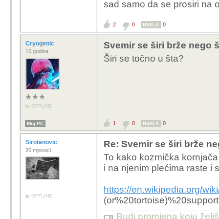
sad samo da se prosiri na 
2
0
0
HVALA
Cryogenic
Svemir se širi brže nego š
15 godina
Širi se točno u šta?
OFFLINE
1
0
0
Moj PC
HVALA
Sirotanovic
Re: Svemir se širi brže ne
20 mjeseci
To kako kozmička kornjača 
i na njenim plećima raste i 
https://en.wikipedia.org
OFFLINE
(or%20tortoise)%20suppo
Budi promjena koju želiš 